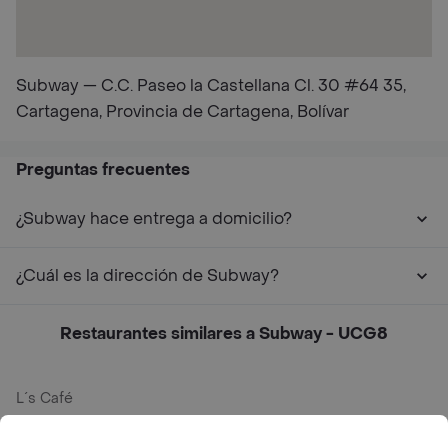
Subway — C.C. Paseo la Castellana Cl. 30 #64 35,
Cartagena, Provincia de Cartagena, Bolívar
Preguntas frecuentes
¿Subway hace entrega a domicilio?
¿Cuál es la dirección de Subway?
Restaurantes similares a Subway - UCG8
L´s Café
Philippe