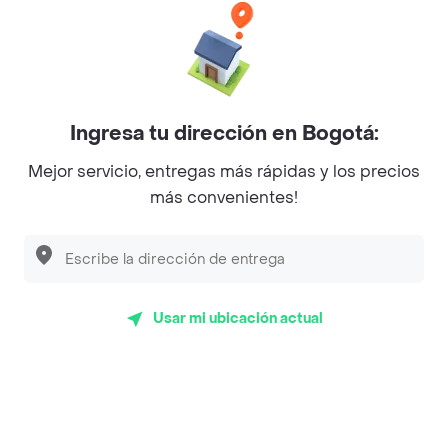
Baskin Robbins
La Cesta
Mercari - Postres
Ingresa tu dirección en Bogotá:
Myriam Camhi Co
Mejor servicio, entregas más rápidas y los precios
Magnifique
más convenientes!
Empanaditas de Pipian - Empanadas
Desayunadero de la 42
Luisa Postres
Usar mi ubicación actual
Sopitas y Frijoladas
Subway