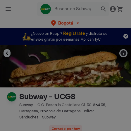
Bogotá
Regístrate
¿Nuevo en Rappi?
y disfruta de
envíos gratis por semanas
Aplican TyC
Subway - UCG8
Subway — C.C. Paseo la Castellana Cl. 30 #64 35,
Cartagena, Provincia de Cartagena, Bolívar
Sánduches - Subway
Cerrado por hoy