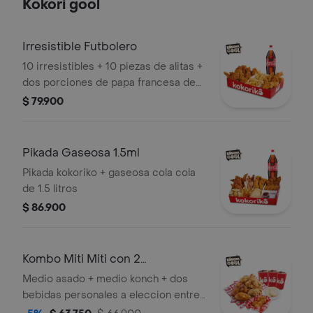
Kokori gool
Irresistible Futbolero
10 irresistibles + 10 piezas de alitas +
dos porciones de papa francesa de
80 gr + ensalada kokoriko y salsas
$ 79.900
acompañado de una gaseosa coca
cola de 1,5 litros
Pikada Gaseosa 1.5ml
Pikada kokoriko + gaseosa cola cola
de 1.5 litros
$ 86.900
Kombo Miti Miti con 2
Acompanamientos
Medio asado + medio konch + dos
bebidas personales a eleccion entre:
gaseosa de 400 ml - agua