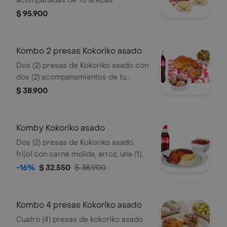
acompañadas de 10 arepas
$ 95.900
Kombo 2 presas Kokoriko asado
Dos (2) presas de Kokoriko asado con
dos (2) acompanamientos de tu
eleccion, una (1) Coca Cola 400 ml y 1
$ 38.900
und de aji
Komby Kokoriko asado
Dos (2) presas de Kokoriko asado,
frijol con carne molida, arroz, una (1)
arepa, una (1) Coca Cola 400 ml y 1
-16%
$ 32.550
$ 38.900
und de aji
Kombo 4 presas Kokoriko asado
Cuatro (4) presas de kokoriko asado