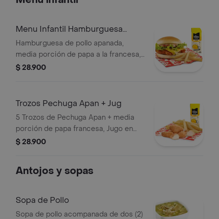
Menú infantil
Menu Infantil Hamburguesa
apanada
Hamburguesa de pollo apanada,
media porción de papa a la francesa,
una Coca cola 400ml, un juguete o
$ 28.900
vasito de helado y 1 und salsa de
tomate
Trozos Pechuga Apan + Jug
5 Trozos de Pechuga Apan + media
porción de papa francesa, Jugo en
caja o coca cola, 1 juguete de
$ 28.900
temporada, o vasito de helado, y 1 und
de salsa de tomate.
Antojos y sopas
Sopa de Pollo
Sopa de pollo acompanada de dos (2)