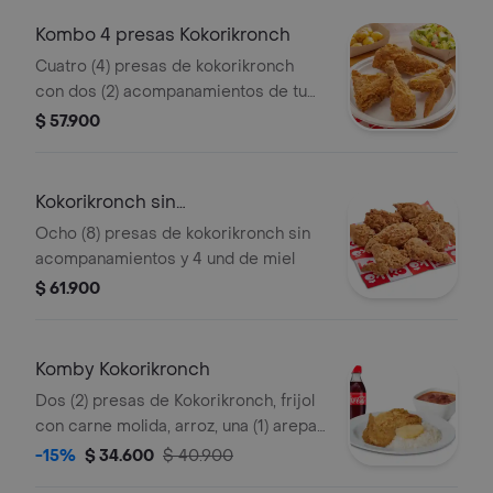
Kombo 4 presas Kokorikronch
Cuatro (4) presas de kokorikronch
con dos (2) acompanamientos de tu
eleccion y una (1) Coca Cola 400 ml y
$ 57.900
2 und de miel
Kokorikronch sin
acompanamientos
Ocho (8) presas de kokorikronch sin
acompanamientos y 4 und de miel
$ 61.900
Komby Kokorikronch
Dos (2) presas de Kokorikronch, frijol
con carne molida, arroz, una (1) arepa,
una (1) Coca Cola 400 ml y 1 und de
-15%
$ 34.600
$ 40.900
miel