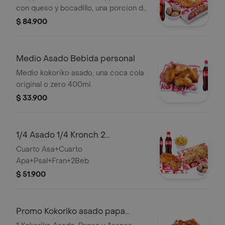
con queso y bocadillo, una porcion de
tres (3) papas saladas, una (1) Coca-
$ 84.900
Cola 1,5lt y aji
Medio Asado Bebida personal
Medio kokoriko asado, una coca cola
original o zero 400ml.
$ 33.900
1/4 Asado 1/4 Kronch 2
Acompañamientos
Cuarto Asa+Cuarto
Apa+Psal+Fran+2Beb
$ 51.900
Promo Kokoriko asado papa
arepa