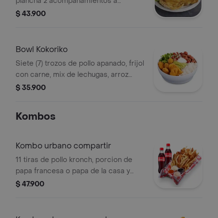
plancha 2 acompanamientos a
eleccion
$ 43.900
Bowl Kokoriko
Siete (7) trozos de pollo apanado, frijol
con carne, mix de lechugas, arroz
blanco; acompañados de pico de
$ 35.900
gallo, guacamole y sour cream.
Kombos
Kombo urbano compartir
11 tiras de pollo kronch, porcion de
papa francesa o papa de la casa y
dos bebidas a eleccion.
$ 47.900