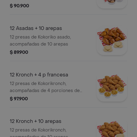
salada
$ 90.900
12 Asadas + 10 arepas
12 presas de Kokoriko asado,
acompañadas de 10 arepas
$ 89.900
12 Kronch + 4 p francesa
12 presas de Kokorikronch,
acompañadas de 4 porciones de
papa francesa
$ 97.900
12 Kronch + 10 arepas
12 presas de Kokorikronch,