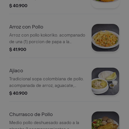
eleccion y 20 g salsa miel mostaza
$ 40.900
Arroz con Pollo
Arroz con pollo kokoriko. acompanado
de una (1) porcion de papa a la
francesa y 1 und de salsa de tomate
$ 41.900
Ajiaco
Tradicional sopa colombiana de pollo.
acompanada de arroz, aguacate,
crema de leche y alcaparras.
$ 40.900
Churrasco de Pollo
Medio pollo deshuesado asado a la