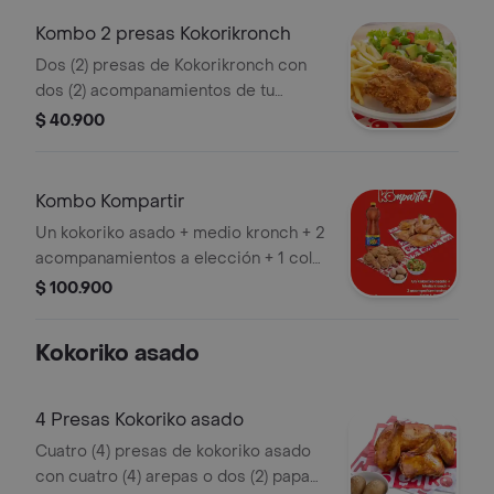
Kombo 2 presas Kokorikronch
Dos (2) presas de Kokorikronch con
dos (2) acompanamientos de tu
eleccion, una (1) Coca Cola 400 ml y 1
$ 40.900
und de miel
Kombo Kompartir
Un kokoriko asado + medio kronch + 2
acompanamientos a elección + 1 cola
y pola 1.5 Ltros
$ 100.900
Kokoriko asado
4 Presas Kokoriko asado
Cuatro (4) presas de kokoriko asado
con cuatro (4) arepas o dos (2) papas