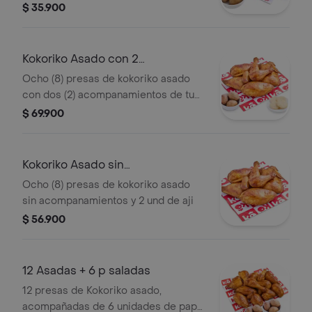
saladas y 1 und de aji
$ 35.900
Kokoriko Asado con 2
acompanamientos
Ocho (8) presas de kokoriko asado
con dos (2) acompanamientos de tu
eleccion y 2 und de aji
$ 69.900
Kokoriko Asado sin
acompanamientos
Ocho (8) presas de kokoriko asado
sin acompanamientos y 2 und de aji
$ 56.900
12 Asadas + 6 p saladas
12 presas de Kokoriko asado,
acompañadas de 6 unidades de papa