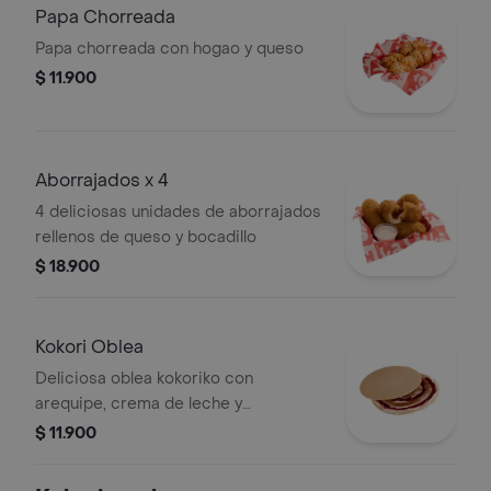
Papa Chorreada
Papa chorreada con hogao y queso
$ 11.900
Aborrajados x 4
4 deliciosas unidades de aborrajados
rellenos de queso y bocadillo
$ 18.900
Kokori Oblea
Deliciosa oblea kokoriko con
arequipe, crema de leche y
mermelada de mora.
$ 11.900