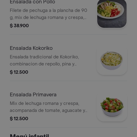
Ensalada con Pollo
Filete de pechuga a la plancha de 90
g, mix de lechuga romana y crespa,
tomate, queso mozzarella, maiz dulce,
$ 38.900
aguacate, cilantro y vinagreta.
Ensalada Kokoriko
Ensalada tradicional de Kokoriko,
combinacion de repollo, pina y
mayonesa de la casa.
$ 12.500
Ensalada Primavera
Mix de lechuga romana y crespa,
acompanada de tomate, aguacate y
cilantro.
$ 12.500