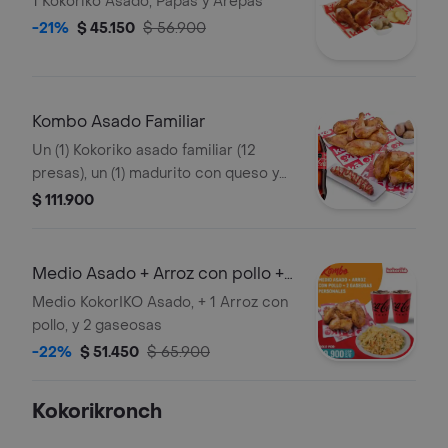
1 Kokoriko Asado, Papas y Arepas
-21%
$ 45.150
$ 56.900
Kombo Asado Familiar
Un (1) Kokoriko asado familiar (12
presas), un (1) madurito con queso y
bocadillo, dos (2) porciones de papa
$ 111.900
salada y una (1) Coca cola 1.5lt
Medio Asado + Arroz con pollo +
2 gas
Medio KokorIKO Asado, + 1 Arroz con
pollo, y 2 gaseosas
-22%
$ 51.450
$ 65.900
Kokorikronch