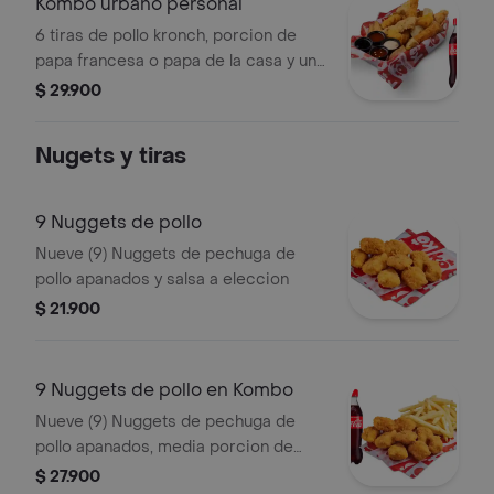
Kombo urbano personal
6 tiras de pollo kronch, porcion de
papa francesa o papa de la casa y una
bebidas a eleccion
$ 29.900
Nugets y tiras
9 Nuggets de pollo
Nueve (9) Nuggets de pechuga de
pollo apanados y salsa a eleccion
$ 21.900
9 Nuggets de pollo en Kombo
Nueve (9) Nuggets de pechuga de
pollo apanados, media porcion de
papa a la francesa, una (1) Coca Cola
$ 27.900