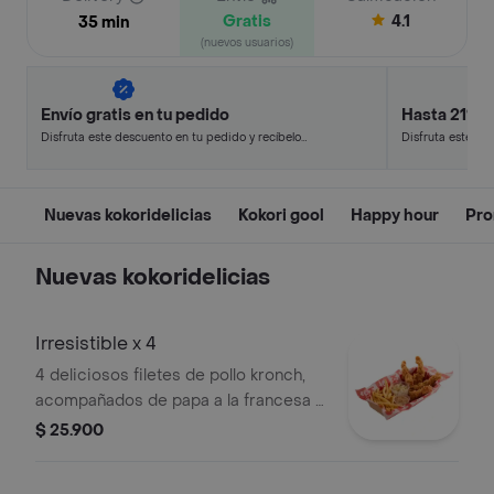
Gratis
4.1
35 min
(nuevos usuarios)
Envío gratis en tu pedido
Hasta 21% 
Disfruta este descuento en tu pedido y recíbelo
Disfruta este de
en minutos.
en minutos.
Nuevas kokoridelicias
Kokori gool
Happy hour
Pro
Nuevas kokoridelicias
Irresistible x 4
4 deliciosos filetes de pollo kronch,
acompañados de papa a la francesa o
papa de la casa, mas ensalada
$ 25.900
kokoriko, salsa kokoriko y una segunda
opcion de salsa a tu eleccion