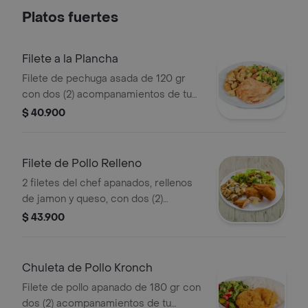
Platos fuertes
Filete a la Plancha
Filete de pechuga asada de 120 gr
con dos (2) acompanamientos de tu
eleccion.
$ 40.900
Filete de Pollo Relleno
2 filetes del chef apanados, rellenos
de jamon y queso, con dos (2)
acompanamientos de tu eleccion y 20
$ 43.900
g salsa miel mostaza
Chuleta de Pollo Kronch
Filete de pollo apanado de 180 gr con
dos (2) acompanamientos de tu