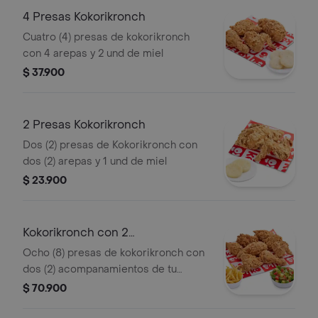
4 Presas Kokorikronch
Cuatro (4) presas de kokorikronch
con 4 arepas y 2 und de miel
$ 37.900
2 Presas Kokorikronch
Dos (2) presas de Kokorikronch con
dos (2) arepas y 1 und de miel
$ 23.900
Kokorikronch con 2
acompanamientos
Ocho (8) presas de kokorikronch con
dos (2) acompanamientos de tu
eleccion y 4 und de miel
$ 70.900