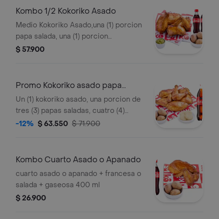
Kombo 1/2 Kokoriko Asado
Medio Kokoriko Asado,una (1) porcion
papa salada, una (1) porcion
guacamole y dos (2) Coca cola 400ml
$ 57.900
Promo Kokoriko asado papa
arepa y Coca
Un (1) kokoriko asado, una porcion de
tres (3) papas saladas, cuatro (4)
arepas, 3 und de aji y una (1) Coca
-12%
$ 63.550
$ 71.900
cola 1,5lt
Kombo Cuarto Asado o Apanado
cuarto asado o apanado + francesa o
salada + gaseosa 400 ml
$ 26.900