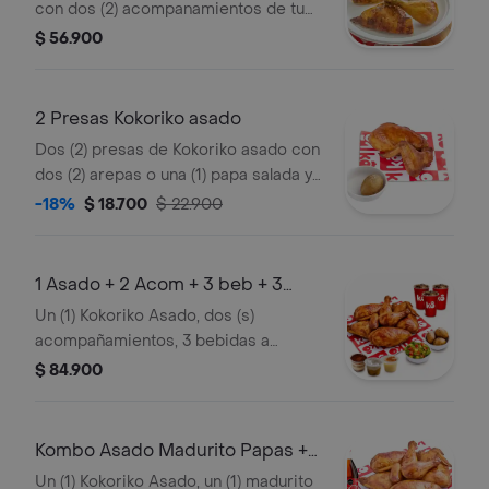
con dos (2) acompanamientos de tu
eleccion, una (1) Coca Cola 400 ml y 1
$ 56.900
und de aji
2 Presas Kokoriko asado
Dos (2) presas de Kokoriko asado con
dos (2) arepas o una (1) papa salada y 1
und de aji
-18%
$ 18.700
$ 22.900
1 Asado + 2 Acom + 3 beb + 3
post
Un (1) Kokoriko Asado, dos (s)
acompañamientos, 3 bebidas a
elección y 3 postres
$ 84.900
Kombo Asado Madurito Papas +
gaseosa 1
Un (1) Kokoriko Asado, un (1) madurito