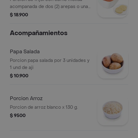
acompanada de dos (2) arepas o una
(1) papa salada.
$ 18.900
Acompañamientos
Papa Salada
Porcion papa salada por 3 unidades y
1 und de aji
$ 10.900
Porcion Arroz
Porcion de arroz blanco x 130 g.
$ 9500