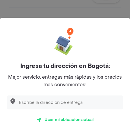
Cerveza Aguila light en lata
Cerveza Aguila light en lata x 330 ml
$ 10.900
Cerveza Andina en lata
Ingresa tu dirección en Bogotá:
Cerveza Andina en lata
Mejor servicio, entregas más rápidas y los precios
$ 10.900
más convenientes!
Cola y Pola en lata
Cola y Pola en lata x 330 ml
Usar mi ubicación actual
$ 9900