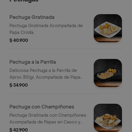
Escoja Dos Sopas Personales de
Ajiaco 380 Gr o Lentejas 380 Gr
Pechuga Gratinada
Pechuga Gratinada Acompañada de
Papa Criolla.
$ 40.900
Pechuga a la Parrilla
Deliciosa Pechuga a la Parrilla de
Aprox 310gr, Acompañada de Papa
Criolla
$ 34.900
Pechuga con Champiñones
Pechuga Gratinada con Champiñones
Acompañada de Papas en Casco y
Arroz de la Finca con Mazorca
$ 42.900