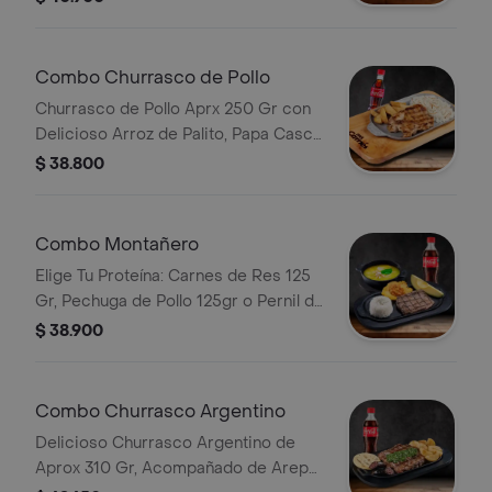
de Eleccion.
Combo Churrasco de Pollo
Churrasco de Pollo Aprx 250 Gr con
Delicioso Arroz de Palito, Papa Casco
y Bebida.
$ 38.800
Combo Montañero
Elige Tu Proteína: Carnes de Res 125
Gr, Pechuga de Pollo 125gr o Pernil de
Cerdo 125gr Acompañada de Patacón
$ 38.900
con Hogao, Arroz, Aguacate, con
Deliciosa Sopa Bebida
Combo Churrasco Argentino
Delicioso Churrasco Argentino de
Aprox 310 Gr, Acompañado de Arepa,