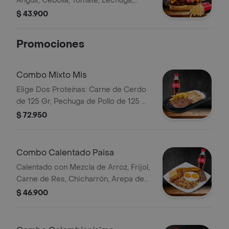
Angus, Cebolla, Tomate, Lechuga,
Queso Cheddar, Tocineta, Salsas,
$ 43.900
Papas y Bebida
Promociones
Combo Mixto Mis
Elige Dos Proteínas: Carne de Cerdo
de 125 Gr, Pechuga de Pollo de 125 Gr
o Carne de Res de 125 Gr,
$ 72.950
Acompañadas de Papas Fritas y Una
Porción de Arroz Blanco. Bebida
Combo Calentado Paisa
Calentado con Mezcla de Arroz, Frijol,
Carne de Res, Chicharrón, Arepa de
Pincho, Tajada de Plátano y Huevo
$ 46.900
Frito Bebida