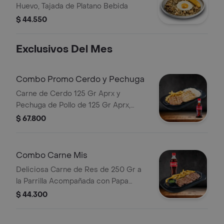
Huevo, Tajada de Platano Bebida
$ 44.550
Exclusivos Del Mes
Combo Promo Cerdo y Pechuga
Carne de Cerdo 125 Gr Aprx y
Pechuga de Pollo de 125 Gr Aprx,
Acompañadas de Papas Fritas y Una
$ 67.800
Porción de Arroz Blanco Bebida
Combo Carne Mis
Deliciosa Carne de Res de 250 Gr a
la Parrilla Acompañada con Papa
Francesa Bebida
$ 44.300