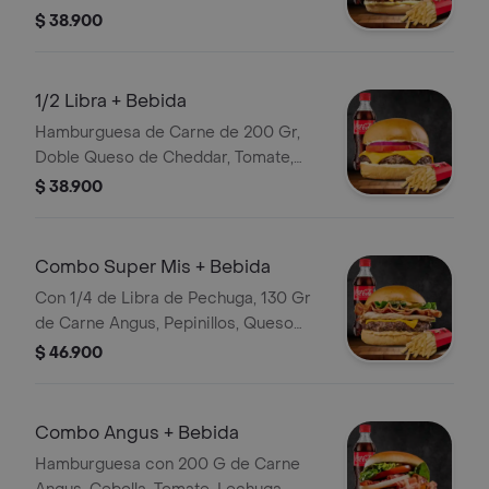
Mozzarella, Huevo Frito, Tocineta y
$ 38.900
Cebolla Grille con Guarnición a
Elección y Bebida
1/2 Libra + Bebida
Hamburguesa de Carne de 200 Gr,
Doble Queso de Cheddar, Tomate,
Cebolla, Papas y Bebida
$ 38.900
Combo Super Mis + Bebida
Con 1/4 de Libra de Pechuga, 130 Gr
de Carne Angus, Pepinillos, Queso
Cheddar, Tocinera, Lechuga. con
$ 46.900
Papas y Bebida
Combo Angus + Bebida
Hamburguesa con 200 G de Carne