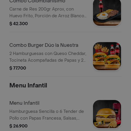
Combo Colombianísimo
Carne de Res 200gr Aprox, con
Huevo Frito, Porción de Arroz Blanco,
Papa Francesa y Chimichurri. Bebida
$ 42.300
Elección
Combo Burger Dúo la Nuestra
2 Hamburguesas con Queso Cheddar,
Tocineta Acompañadas de Papas y 2
Bebida
$ 77.700
Menu Infantil
Menu Infantil
Hamburguesa Sencilla o 6 Tender de
Pollo con Papas Francesa, Salsas,
Jugo Del Valle 200 ml y Juguete de
$ 26.900