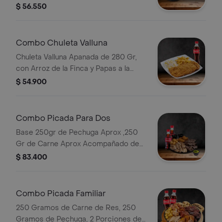
Papa en Casco con Bebida.
$ 56.550
Combo Chuleta Valluna
Chuleta Valluna Apanada de 280 Gr,
con Arroz de la Finca y Papas a la
Francesa Bebida
$ 54.900
Combo Picada Para Dos
Base 250gr de Pechuga Aprox ,250
Gr de Carne Aprox Acompañado de
Papa Criolla, Plátano Maduro,
$ 83.400
Guacamole y 2 Bebidas a Eleccion.
Combo Picada Familiar
250 Gramos de Carne de Res, 250
Gramos de Pechuga, 2 Porciones de