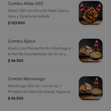
Combo Alitas X20
Alitas X20 con Porción Papa Casco,
Apio y Zanahoria bebida
$ 123.900
Combo Ajiaco
Ajiaco con Pierna Pernil o Pechuga a
la Parrilla Acompañado de Arroz y
Aguacate. Cocacola
$ 46.550
Combo Mondongo
Mondongo 550 Gr, con Arroz, 1
Proteína de Elección &amp; Aguacate
Coca-cola
$ 46.550