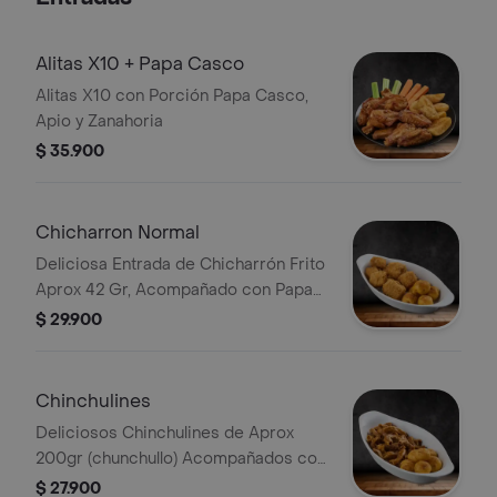
Alitas X10 + Papa Casco
Alitas X10 con Porción Papa Casco,
Apio y Zanahoria
$ 35.900
Chicharron Normal
Deliciosa Entrada de Chicharrón Frito
Aprox 42 Gr, Acompañado con Papa
Criolla
$ 29.900
Chinchulines
Deliciosos Chinchulines de Aprox
200gr (chunchullo) Acompañados con
Papa Criolla
$ 27.900