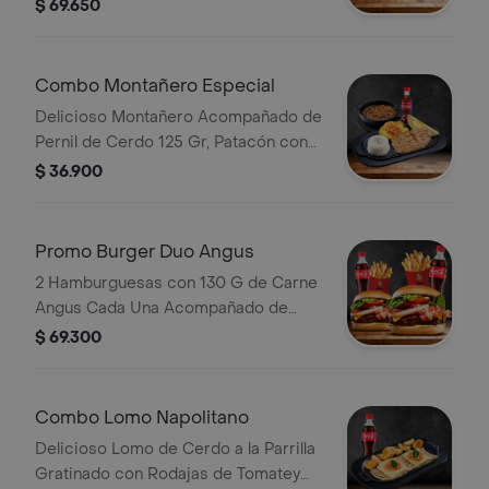
Papa Casco Crujiente, Un Toque de
$ 69.650
Chimichurri con Bebida de Eleccion.
Combo Montañero Especial
Delicioso Montañero Acompañado de
Pernil de Cerdo 125 Gr, Patacón con
Hogao, Arroz, Aguacate, con
$ 36.900
Deliciosa Sopa de Frijol Bebida.
Promo Burger Duo Angus
2 Hamburguesas con 130 G de Carne
Angus Cada Una Acompañado de
Cebolla, Tomate, Lechuga, Queso
$ 69.300
Cheddar, Tocineta, Salsas, 2
Porciones de Papas y 2 Bebida a
Eleccion
Combo Lomo Napolitano
Delicioso Lomo de Cerdo a la Parrilla
Gratinado con Rodajas de Tomatey