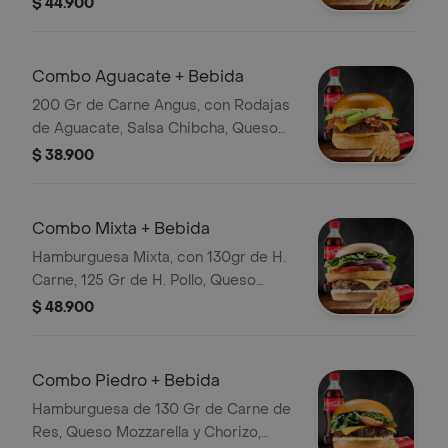
$ 44.900
de la Casa con Papas y Bebida
Combo Aguacate + Bebida
200 Gr de Carne Angus, con Rodajas
de Aguacate, Salsa Chibcha, Queso
Cheddar, Tocineta Crocante, Papas y
$ 38.900
Bebida
Combo Mixta + Bebida
Hamburguesa Mixta, con 130gr de H.
Carne, 125 Gr de H. Pollo, Queso
Cheddar, Tomate, Lechuga, Cebolla
$ 48.900
con Papas y Bebida
Combo Piedro + Bebida
Hamburguesa de 130 Gr de Carne de
Res, Queso Mozzarella y Chorizo,