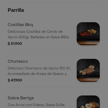
Temporada
Parrilla
Costillas Bbq
Deliciosas Costillas de Cerdo de
Aprox 500gr, Bañadas en Salsa BBQ
con Papas en Casco Crujientes
$ 51.900
Churrasco
Delicioso Churrasco de Aprox 310 Gr,
Acompañado de Arepa de Queso y
Papa Salada.
$ 47.900
Sobre Barriga
Con Arroz con Fideos, Salsa Grille,