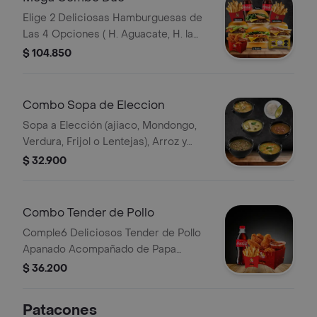
Elige 2 Deliciosas Hamburguesas de
Las 4 Opciones ( H. Aguacate, H. la
Nuestra, H. Colombiana y H. Piedro)
$ 104.850
en Un Termino Jugoso 3/4
Acompañadas de 2 Porciones de
Papas, 2 Bebidas, 6 Tender de Pollo y
Combo Sopa de Eleccion
1 Paquete de Trufas
Sopa a Elección (ajiaco, Mondongo,
Verdura, Frijol o Lentejas), Arroz y
Aguacate
$ 32.900
Combo Tender de Pollo
Comple6 Deliciosos Tender de Pollo
Apanado Acompañado de Papa
Francesa Bebida
$ 36.200
Patacones