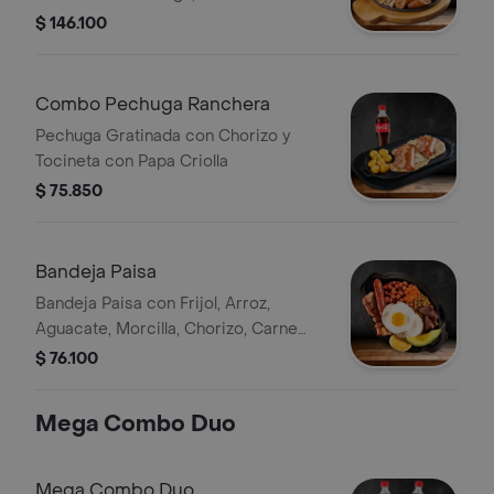
Costilla Bbq, Chicharrón, Chorizo,
$ 146.100
Morcilla, Arepa de Queso, Plátano y
Papa Criolla 2 Bebida a Elección
Combo Pechuga Ranchera
Pechuga Gratinada con Chorizo y
Tocineta con Papa Criolla
$ 75.850
Bandeja Paisa
Bandeja Paisa con Frijol, Arroz,
Aguacate, Morcilla, Chorizo, Carne
Molida, Huevo, Chicharrón Porcion y
$ 76.100
Arepa de Pincho.
Mega Combo Duo
Mega Combo Duo