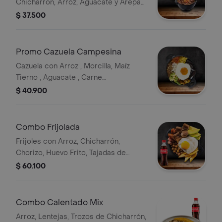
Chicharrón, Arroz, Aguacate y Arepa
de Pincho.
$ 37.500
Promo Cazuela Campesina
Cazuela con Arroz , Morcilla, Maíz
Tierno , Aguacate , Carne
Desmechada , Plátano Maduro y
$ 40.900
Huevo.
Combo Frijolada
Frijoles con Arroz, Chicharrón,
Chorizo, Huevo Frito, Tajadas de
Plátano y Aguacate Bebida
$ 60.100
Combo Calentado Mix
Arroz, Lentejas, Trozos de Chicharrón,