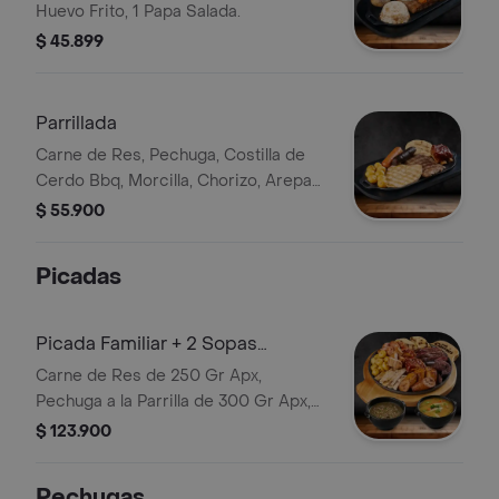
Huevo Frito, 1 Papa Salada.
$ 45.899
Parrillada
Carne de Res, Pechuga, Costilla de
Cerdo Bbq, Morcilla, Chorizo, Arepa
de Queso, Papa Criolla, Guacamole
$ 55.900
Bebida
Picadas
Picada Familiar + 2 Sopas
Personales
Carne de Res de 250 Gr Apx,
Pechuga a la Parrilla de 300 Gr Apx,
Costilla BBQ 80 Gr Apx , Chicharrón
$ 123.900
100gr Apx, Chorizo, Morcilla, Arepa
de Queso, Plátano y Papa Criolla; .
Pechugas