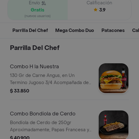
Envío
Calificación
Gratis
3.9
(nuevos usuarios)
Parrilla Del Chef
Mega Combo Duo
Patacones
Ca
Parrilla Del Chef
Combo H la Nuestra
130 Gr de Carne Angus, en Un
Termino Jugoso 3/4 Acompañada de
Queso Cheddar, Lechuga y Tocineta
$ 33.850
Picada, con Bebida a Elección
Combo Bondiola de Cerdo
Bondiola de Cerdo de 250gr
Aproximadamente, Papas Francesa y
Porción de Arroz con Fideos y Bebida
$ 40.900