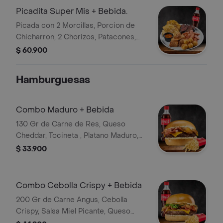
Picadita Super Mis + Bebida.
Picada con 2 Morcillas, Porcion de
Chicharron, 2 Chorizos, Patacones,
Papas Criollas y Hogao Bebida
$ 60.900
Hamburguesas
Combo Maduro + Bebida
130 Gr de Carne de Res, Queso
Cheddar, Tocineta , Platano Maduro,
Papas, Salsa de la Casa y Bebida
$ 33.900
Combo Cebolla Crispy + Bebida
200 Gr de Carne Angus, Cebolla
Crispy, Salsa Miel Picante, Queso
Cheddar, Lechuga, Tocineta y Salsa