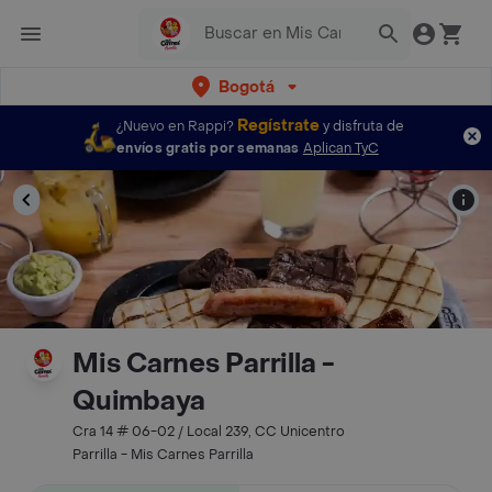
Bogotá
Regístrate
¿Nuevo en Rappi?
y disfruta de
envíos gratis por semanas
Aplican TyC
Mis Carnes Parrilla -
Quimbaya
Cra 14 # 06-02 / Local 239, CC Unicentro
Parrilla - Mis Carnes Parrilla