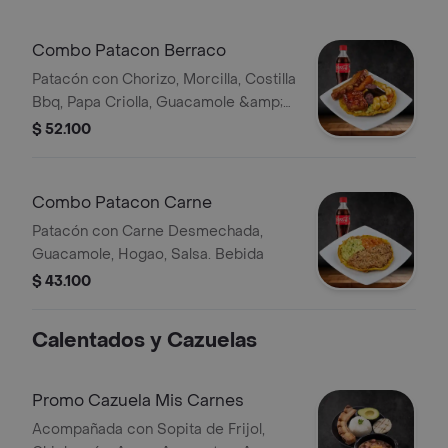
Combo Patacon Berraco
Patacón con Chorizo, Morcilla, Costilla
Bbq, Papa Criolla, Guacamole &amp;
Hogao Bebida
$ 52.100
Combo Patacon Carne
Patacón con Carne Desmechada,
Guacamole, Hogao, Salsa. Bebida
$ 43.100
Calentados y Cazuelas
Promo Cazuela Mis Carnes
Acompañada con Sopita de Frijol,