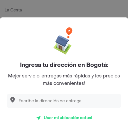
La Cesta
Mercari - Postres
Myriam Camhi Co
Magnifique
Empanaditas de Pipian - Empanadas
Ingresa tu dirección en Bogotá:
Desayunadero de la 42
Mejor servicio, entregas más rápidas y los precios
Luisa Postres
más convenientes!
Sopitas y Frijoladas
Subway
Usar mi ubicación actual
En los mas de 98 opiniones de clientes de Rappi fueron