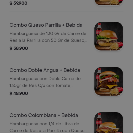
Salsas, Bebida, Chimichurri y
$ 39.900
Guarnición a Elección
Combo Queso Parrilla + Bebida
Hamburguesa de 130 Gr de Carne de
Res a la Parrilla con 50 Gr de Queso,
Tomate, Lechuga, Guarnición a
$ 38.900
Elección y Bebida
Combo Doble Angus + Bebida
Hamburguesa con Doble Carne de
130gr de Res C/u con Tomate,
Cebolla, Lechuga, Queso Cheddar,
$ 48.900
Salsa, Papas y Bebida
Combo Colombiana + Bebida
Hamburguesa con 1/4 de Libra de
Carne de Res a la Parrilla con Queso