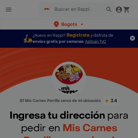
Bogotá
Regístrate
¿Nuevo en Rappi?
y disfruta de
envíos gratis por semanas
Aplican TyC
3.4
87 Mis Carnes Parrilla cerca de mi ubicación
Ingresa tu dirección
para
pedir en
Mis Carnes