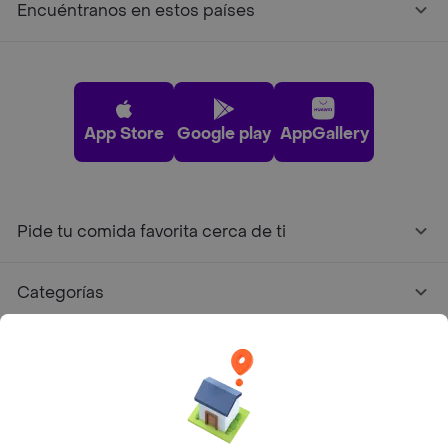
Encuéntranos en estos países
App Store
Google play
AppGallery
Pide tu comida favorita cerca de ti
Categorías
Únete a Rappi
Sobre Rappi