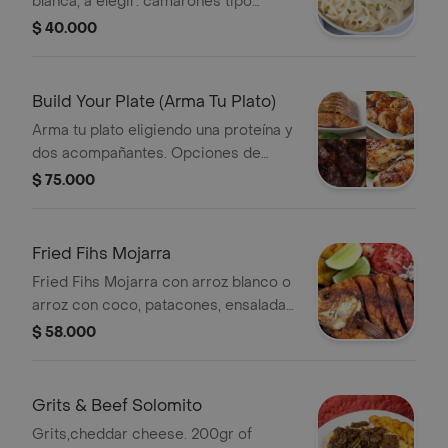
blanca, a elegir: camarones tipo
jumbo al ajillo, salmón o pollo;
$ 40.000
acompañados de tostaditas de pan
en salsa de ajo.
Build Your Plate (Arma Tu Plato)
Arma tu plato eligiendo una proteína y
dos acompañantes. Opciones de
proteínas visibles: salmón, pollo
$ 75.000
asado.
Fried Fihs Mojarra
Fried Fihs Mojarra con arroz blanco o
arroz con coco, patacones, ensalada
y limonada de 16 onzas.
$ 58.000
Grits & Beef Solomito
Grits,cheddar cheese. 200gr of