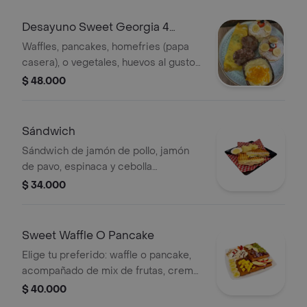
Desayuno Sweet Georgia 4
Selections
Waffles, pancakes, homefries (papa
casera), o vegetales, huevos al gusto
ó tocineta ó sausages, chorizo u
$ 48.000
opción vegana, jugo de naranja, café
americano y fruta (si lo desea). Elige
tus huevos en revueltos, fritos, over
Sándwich
easy o en omelette, pide tus
Sándwich de jamón de pollo, jamón
pancakes con chips de chocolate y
de pavo, espinaca y cebolla
arándanos o banano.
caramelizada, acompañado de papas
$ 34.000
dip.
Sweet Waffle O Pancake
Elige tu preferido: waffle o pancake,
acompañado de mix de frutas, crema
chantilly, salsa de chocolate y helado
$ 40.000