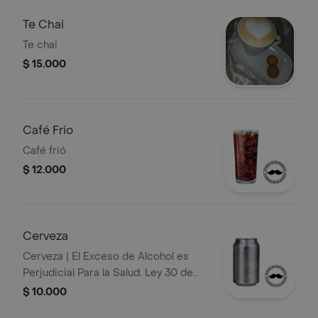
Te Chai
Te chai
$ 15.000
Café Frio
Café frió
$ 12.000
Cerveza
Cerveza | El Exceso de Alcohol es
Perjudicial Para la Salud. Ley 30 de
1986. Prohíbase el Expendio de
$ 10.000
Bebidas Embriagantes a Menores de