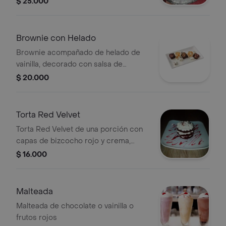
$ 25.000
Brownie con Helado
Brownie acompañado de helado de
vainilla, decorado con salsa de
caramelo y crema batida.
$ 20.000
Torta Red Velvet
Torta Red Velvet de una porción con
capas de bizcocho rojo y crema,
decorada con salsa de frutos rojos.
$ 16.000
Malteada
Malteada de chocolate o vainilla o
frutos rojos