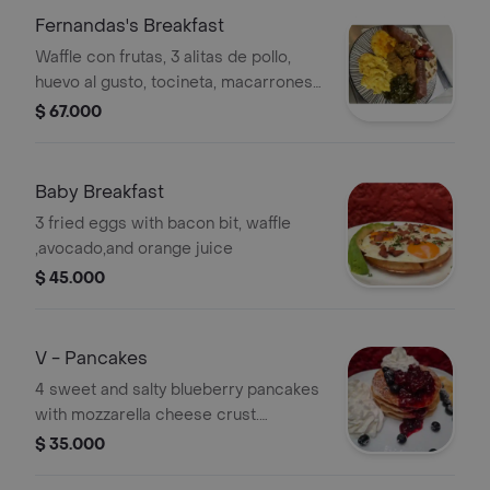
Fernandas's Breakfast
Waffle con frutas, 3 alitas de pollo,
huevo al gusto, tocineta, macarrones
con queso y verduras.
$ 67.000
Baby Breakfast
3 fried eggs with bacon bit, waffle
,avocado,and orange juice
$ 45.000
V - Pancakes
4 sweet and salty blueberry pancakes
with mozzarella cheese crust.
whipped cream and natural red berry
$ 35.000
jam