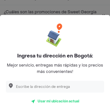
¿Cuáles son las promociones de Sweet Georgia
Café?
Restaurantes similares a Sweet Georgia Café - Belen
L´s Café
Ingresa tu dirección en Bogotá:
Philippe
Mejor servicio, entregas más rápidas y los precios
Baskin Robbins
más convenientes!
La Cesta
Mercari - Postres
Myriam Camhi Co
Usar mi ubicación actual
Magnifique