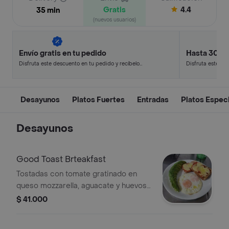
Gratis
4.4
35 min
(nuevos usuarios)
Envío gratis en tu pedido
Hasta 30% 
Disfruta este descuento en tu pedido y recíbelo
Disfruta este de
en minutos.
en minutos.
Desayunos
Platos Fuertes
Entradas
Platos Espec
Desayunos
Good Toast Brteakfast
Tostadas con tomate gratinado en
queso mozzarella, aguacate y huevos
al gusto. Incluye jugo de naranja de 16
$ 41.000
oz.