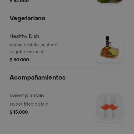
$ 52.000
artesian bread and french fries.
Vegetariano
Healthy Dish
Vegan protein ,sauteed
vegetables,mash
potatoes,avocado,rice
$ 50.000
Acompañamientos
sweet plantain
sweet fried platain
$ 15.000