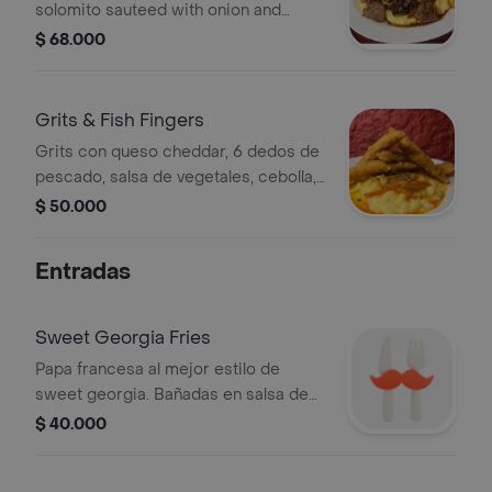
solomito sauteed with onion and
peppers, in soy sauce and sweet
$ 68.000
plantain
Grits & Fish Fingers
Grits con queso cheddar, 6 dedos de
pescado, salsa de vegetales, cebolla,
pimientos, zanahoria y patacón.
$ 50.000
Entradas
Sweet Georgia Fries
Papa francesa al mejor estilo de
sweet georgia. Bañadas en salsa de
queso chédar con trozos de bacon.
$ 40.000