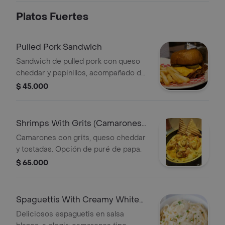
Platos Fuertes
Pulled Pork Sandwich
Sandwich de pulled pork con queso
cheddar y pepinillos, acompañado de
papas fritas.
$ 45.000
Shrimps With Grits (Camarones
con Grits)
Camarones con grits, queso cheddar
y tostadas. Opción de puré de papa.
$ 65.000
Spaguettis With Creamy White
Sause
Deliciosos espaguetis en salsa