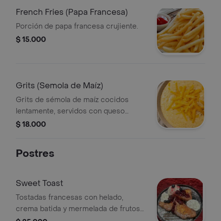
French Fries (Papa Francesa)
Porción de papa francesa crujiente.
$ 15.000
Grits (Semola de Maíz)
Grits de sémola de maíz cocidos
lentamente, servidos con queso
rallado. Un plato clásico sureño.
$ 18.000
Postres
Sweet Toast
Tostadas francesas con helado,
crema batida y mermelada de frutos
rojos naturales.