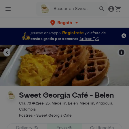
Bogotá
Regístrate
¿Nuevo en Rappi?
y disfruta de
envíos gratis por semanas
Aplican TyC
Sweet Georgia Café - Belen
Cra. 78 #32ee-25, Medellín, Belén, Medellín, Antioquia,
Colombia
Postres - Sweet Georgia Café
Delivery
Envío
Calificación