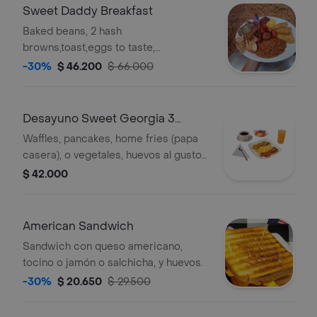
Sweet Daddy Breakfast
Baked beans, 2 hash
browns,toast,eggs to taste,
sausages,bacon,mushrooms,tomatoes,
-30%
$ 46.200
$ 66.000
and orange juice 16 onz.
Desayuno Sweet Georgia 3
Selections
Waffles, pancakes, home fries (papa
casera), o vegetales, huevos al gusto
o tocineta ó sausages, chorizo u
$ 42.000
opción vegana, jugo de naranja, café
americano y fruta (si lo desea). Elige
tus huevos en revueltos, fritos, over
American Sandwich
easy o en omelette, pide tus
Sandwich con queso americano,
pancakes con chips de chocolate y
tocino o jamón o salchicha, y huevos.
arándanos o banano.
-30%
$ 20.650
$ 29.500