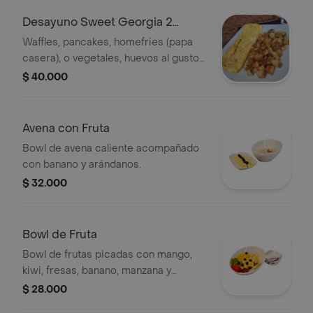
Desayuno Sweet Georgia 2
Selections
Waffles, pancakes, homefries (papa
casera), o vegetales, huevos al gusto
o tocineta ó sausages, chorizo u
$ 40.000
opción vegana, jugo de naranja, café
americano y fruta (si lo desea). Elige
tus huevos revueltos, fritos, over easy
Avena con Fruta
o en omelette. Pide tus pancakes con
Bowl de avena caliente acompañado
chips de chocolate, arándanos o
con banano y arándanos.
banano.
$ 32.000
Bowl de Fruta
Bowl de frutas picadas con mango,
kiwi, fresas, banano, manzana y
arándanos. Puedes adicionar crema
$ 28.000
chantilly.