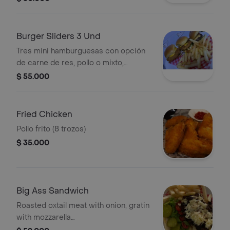
Burger Sliders 3 Und
Tres mini hamburguesas con opción
de carne de res, pollo o mixto,
acompañadas de tocineta, queso
$ 55.000
americano, lechuga, tomate,
pepinillos, cebolla y papas fritas.
Fried Chicken
Pollo frito (8 trozos)
$ 35.000
Big Ass Sandwich
Roasted oxtail meat with onion, gratin
with mozzarella
cheese,tomate,lettuce,pickles in