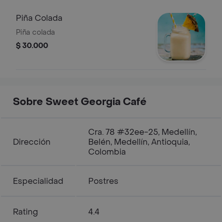
Edad y Mujeres Embarazadas. Ley 124
de 1994
Piña Colada
Piña colada
$ 30.000
Sobre Sweet Georgia Café
Cra. 78 #32ee-25, Medellín,
Dirección
Belén, Medellín, Antioquia,
Colombia
Especialidad
Postres
Rating
4.4