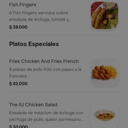
Fish Fingers
6 Fish Fingers servidos sobre
ensalada de lechuga, tomate y
cebolla, acompañados de salsa
$ 38.000
tártara.
Platos Especiales
Fries Chicken And Fries French
8 piezas de pollo frito con papas a la
francesa.
$ 42.000
The AJ Chicken Salad
Ensalada de mézclum de lechuga con
pechuga de pollo, queso parmesano,
brócoli y tomate cherry.
$ 30.000