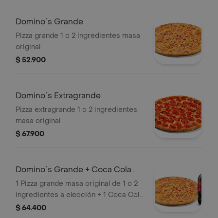
Domino´s Grande
Pizza grande 1 o 2 ingredientes masa
original
$ 52.900
Domino´s Extragrande
Pizza extragrande 1 o 2 ingredientes
masa original
$ 67.900
Domino´s Grande + Coca Cola
Zero 1.5lts.
1 Pizza grande masa original de 1 o 2
ingredientes a elección + 1 Coca Cola
Zero 1.5lts.
$ 64.400