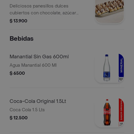
Deliciosos panesillos dulces
cubiertos con chocolate, azúcar
espolvoreado y glaseado Domino's
$ 13.900
Bebidas
Manantial Sin Gas 600ml
Agua Manantial 600 Ml
$ 6500
Coca-Cola Original 1.5Lt
Coca Cola 1.5 Lts
$ 12.500