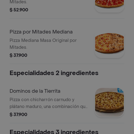
Mitades.
$ 52.900
Pizza por Mitades Mediana
Pizza Mediana Masa Original por
Mitades.
$ 37.900
Especialidades 2 ingredientes
Dominos de la Tierrita
Pizza con chicharrón carnudo y
plátano maduro, una combinación que
celebra los sabores de Colombia en
$ 37.900
cada bocado
Especialidades 3 ingredientes