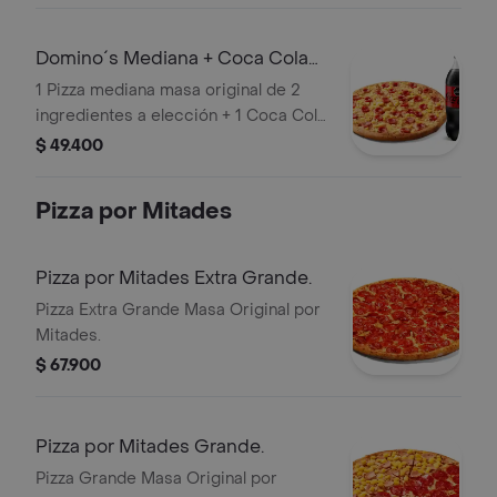
Domino´s Mediana + Coca Cola
Zero 1.5lts
1 Pizza mediana masa original de 2
ingredientes a elección + 1 Coca Cola
Zero 1.5lts.
$ 49.400
Pizza por Mitades
Pizza por Mitades Extra Grande.
Pizza Extra Grande Masa Original por
Mitades.
$ 67.900
Pizza por Mitades Grande.
Pizza Grande Masa Original por