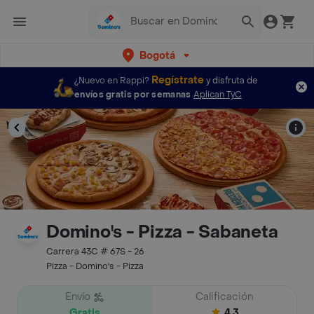
Bogotá
Regístrate
¿Nuevo en Rappi?
y disfruta de
envíos gratis por semanas
Aplican TyC
Domino's - Pizza - Sabaneta
Carrera 43C # 67S - 26
Pizza - Domino's - Pizza
Envío
Calificación
Gratis
4.3