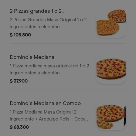
2 Pizzas grandes 1 o 2
ingredientes
2 Pizzas Grandes Masa Original 1 o 2
ingredientes a elección
$ 105.800
Domino´s Mediana
1 Pizza mediana masa original de 1 o 2
ingredientes a elección.
$ 37.900
Domino´s Mediana en Combo
1 Pizza Mediana Masa Original 2
Ingrediente + Arequipe Rolls + Coca
Cola Zero 1.5lts.
$ 68.300