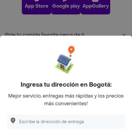
App Store
Google play
AppGallery
Pide tu comida favorita cerca de ti
Categorías
Únete a Rappi
Ingresa tu dirección en Bogotá:
Sobre Rappi
Mejor servicio, entregas más rápidas y los precios
más convenientes!
Facebook
Twitter
Instagram
©
2026
Rappi Inc. All rights reserved.