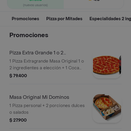
(nuevos usuarios)
Promociones
Pizza por Mitades
Especialidades 2 in
Promociones
Pizza Extra Grande 1 o 2
Ingredientes y
1 Pizza Extragrande Masa Original 1 o
2 ingredientes a elección + 1 Coca
Cola Zero 1.5L
$ 79.400
Masa Original Mi Dominos
1 Pizza personal + 2 porciones dulces
o salados
$ 27.900