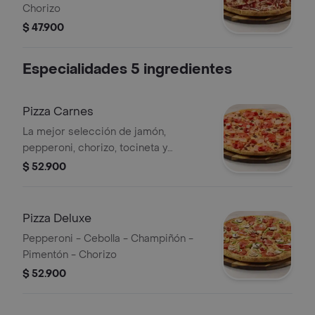
Chorizo
$ 47.900
Especialidades 5 ingredientes
Pizza Carnes
La mejor selección de jamón,
pepperoni, chorizo, tocineta y
chicharrón
$ 52.900
Pizza Deluxe
Pepperoni - Cebolla - Champiñón -
Pimentón - Chorizo
$ 52.900