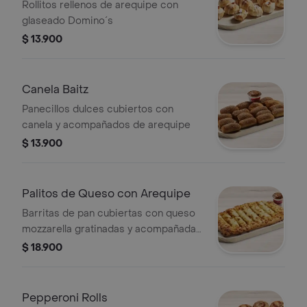
Rollitos rellenos de arequipe con
glaseado Domino´s
$ 13.900
Canela Baitz
Panecillos dulces cubiertos con
canela y acompañados de arequipe
$ 13.900
Palitos de Queso con Arequipe
Barritas de pan cubiertas con queso
mozzarella gratinadas y acompañadas
de arequipe
$ 18.900
Pepperoni Rolls