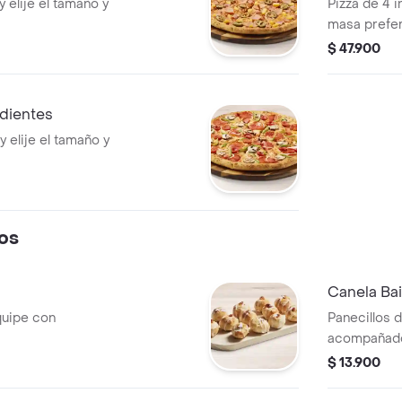
y elije el tamaño y
Pizza de 4 i
masa prefer
$ 47.900
edientes
y elije el tamaño y
os
Canela Bai
quipe con
Panecillos 
acompañado
$ 13.900