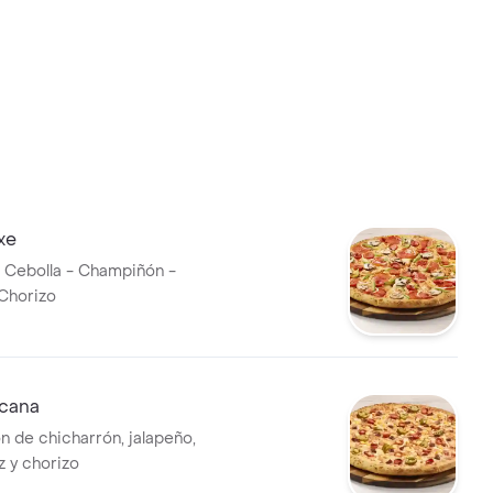
xe
 Cebolla - Champiñón -
Chorizo
icana
 de chicharrón, jalapeño,
z y chorizo