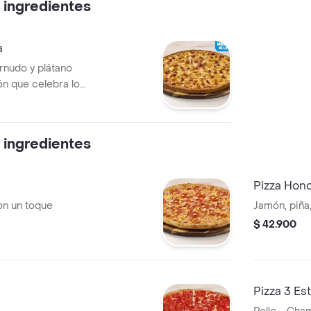
 ingredientes
a
rnudo y plátano
n que celebra los
n cada bocado
 ingredientes
Pizza Hono
on un toque
Jamón, piña,
$ 42.900
Pizza 3 Es