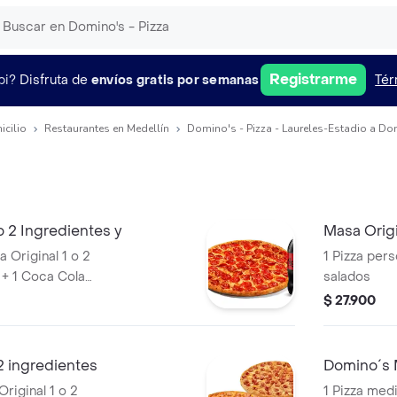
Registrarme
pi?
Disfruta de
envíos gratis por semanas
Tér
icilio
Restaurantes en Medellín
Domino's - Pizza - Laureles-Estadio a Dom
o 2 Ingredientes y
Masa Orig
 Original 1 o 2
1 Pizza per
 + 1 Coca Cola
salados
$ 27.900
2 ingredientes
Domino´s 
riginal 1 o 2
1 Pizza medi