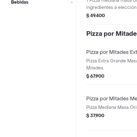
1 Pizza mediana masa or
Bebidas
ingredientes a elección
Zero 1.5lts.
$ 49.400
Pizza por Mitad
Pizza por Mitades Ex
Pizza Extra Grande Masa
Mitades.
$ 67.900
Pizza por Mitades M
Pizza Mediana Masa Orig
$ 37.900