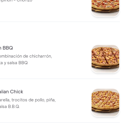
mpiñón - Chorizo
n BBQ
ombinación de chicharrón,
ta y salsa BBQ
iian Chick
lla, trocitos de pollo, piña,
alsa B.B.Q.