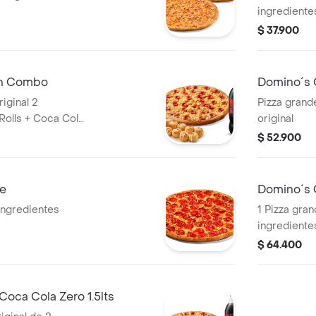
ingrediente
$ 37.900
en Combo
Domino´s
iginal 2
Pizza grand
Rolls + Coca Cola
original
$ 52.900
de
Domino´s G
 ingredientes
1 Pizza gran
ingrediente
Zero 1.5lts.
$ 64.400
oca Cola Zero 1.5lts