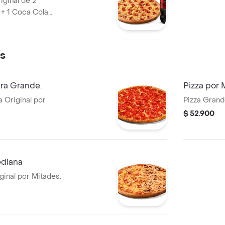
iginal de 2
 + 1 Coca Cola
es
tra Grande.
Pizza por 
 Original por
Pizza Grand
$ 52.900
ediana
inal por Mitades.