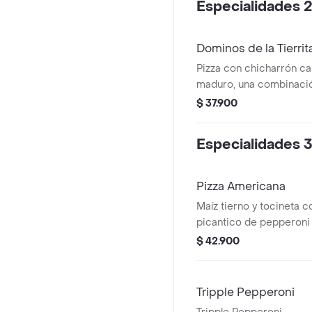
Especialidades 2
Dominos de la Tierrit
Pizza con chicharrón ca
maduro, una combinació
sabores de Colombia e
$ 37.900
Especialidades 3
Pizza Americana
Maíz tierno y tocineta c
picantico de pepperoni
$ 42.900
Tripple Pepperoni