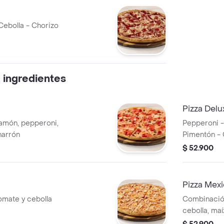
Cebolla - Chorizo
 ingredientes
Pizza Delu
jamón, pepperoni,
Pepperoni -
harrón
Pimentón - 
$ 52.900
Pizza Mex
tomate y cebolla
Combinación
cebolla, maí