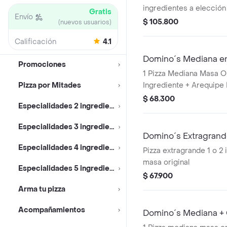
ingredientes a elección
Gratis
Envío
$ 105.800
(nuevos usuarios)
Calificación
4.1
Domino´s Mediana 
Promociones
1 Pizza Mediana Masa Or
Pizza por Mitades
Ingrediente + Arequipe 
Zero 1.5lts.
$ 68.300
Especialidades 2 ingredientes
Especialidades 3 ingredientes
Domino´s Extragran
Especialidades 4 ingredientes
Pizza extragrande 1 o 2
masa original
Especialidades 5 ingredientes
$ 67.900
Arma tu pizza
Acompañamientos
Domino´s Mediana + C