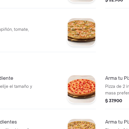
$ 52.900
piñón, tomate,
diente
Arma tu Pi
elije el tamaño y
Pizza de 2 i
masa prefer
$ 37.900
edientes
Arma tu Pi