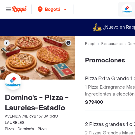
Bogotá
¿Nuevo en Rap
Rappi
Restaurantes a Dom
Promociones
Pizza Extra Grande 1 
1 Pizza Extragrande Masa
ingredientes a elección
Domino's - Pizza -
Zero 1.5L
$ 79.400
Laureles-Estadio
AVENIDA 74B 39B 137 BARRIO
LAURELES
2 Pizzas grandes 1 o 
Pizza - Domino's - Pizza
2 Pizzas Grandes Masa O