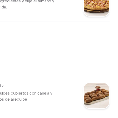
ngredientes y elije el tamaño y
ida.
tz
dulces cubiertos con canela y
s de arequipe