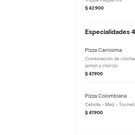
Tripple Pepperoni
$ 42.900
Especialidades 4
Pizza Carnisima
Combinación de chichar
jamón y chorizo
$ 47.900
Pizza Colombiana
Cebolla - Maíz - Tocinet
$ 47.900