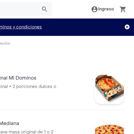
Ingreso
minos y condiciones
icilio
inal Mi Dominos
sonal + 2 porciones dulces o
Mediana
ana masa original de 1 o 2