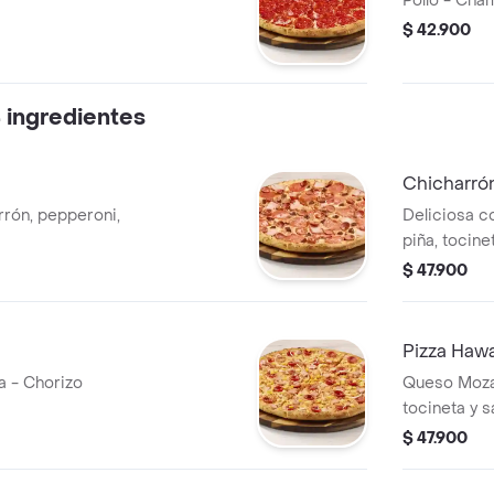
Pollo - Cha
$ 42.900
 ingredientes
Chicharró
rón, pepperoni,
Deliciosa c
piña, tocine
$ 47.900
Pizza Hawa
a - Chorizo
Queso Mozare
tocineta y s
$ 47.900