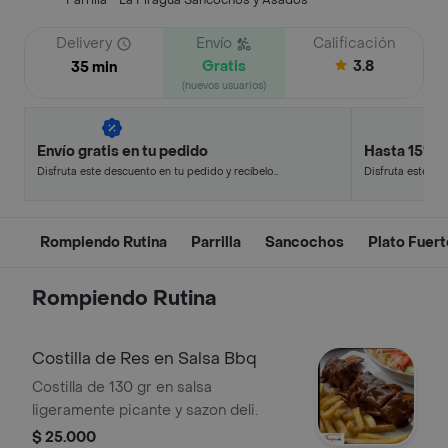
Parrilla - La Piragua Sancochos y Asados
Delivery
Envío
Calificación
Gratis
3.8
35 min
(nuevos usuarios)
Envío gratis en tu pedido
Hasta 15% 
Disfruta este descuento en tu pedido y recíbelo
Disfruta este de
en minutos.
en minutos.
Rompiendo Rutina
Parrilla
Sancochos
Plato Fuert
Rompiendo Rutina
Costilla de Res en Salsa Bbq
Costilla de 130 gr en salsa
ligeramente picante y sazon deli.
$ 25.000