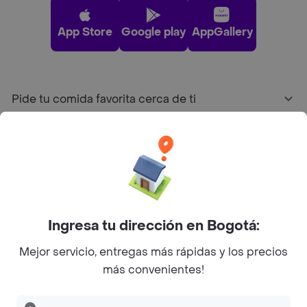
App Store
Google play
AppGallery
Pide tu comida favorita cerca de ti
Categorías
Únete a Rappi
Sobre Rappi
Ingresa tu dirección en Bogotá:
Mejor servicio, entregas más rápidas y los precios
Facebook
Twitter
Instagram
más convenientes!
©
2026
Rappi Inc. All rights reserved.