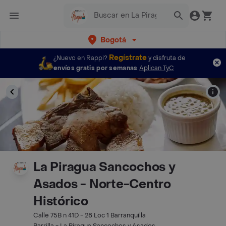
Bogotá
Regístrate
¿Nuevo en Rappi?
y disfruta de
envíos gratis por semanas
Aplican TyC
La Piragua Sancochos y
Asados - Norte-Centro
Histórico
Calle 75B n 41D - 28 Loc 1 Barranquilla