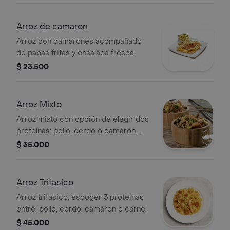
Arroz de camaron
Arroz con camarones acompañado
de papas fritas y ensalada fresca.
$ 23.500
Arroz Mixto
Arroz mixto con opción de elegir dos
proteínas: pollo, cerdo o camarón.
Incluye vegetales visibles como
$ 35.000
brócoli y maíz tierno.
Arroz Trifasico
Arroz trifasico, escoger 3 proteinas
entre: pollo, cerdo, camaron o carne.
$ 45.000