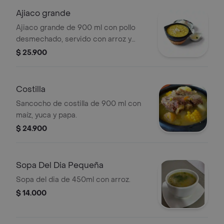
Ajiaco grande
Ajiaco grande de 900 ml con pollo
desmechado, servido con arroz y
aguacate.
$ 25.900
Costilla
Sancocho de costilla de 900 ml con
maíz, yuca y papa.
$ 24.900
Sopa Del Dia Pequeña
Sopa del dia de 450ml con arroz.
$ 14.000