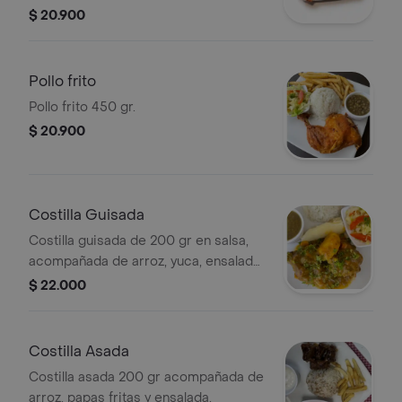
$ 20.900
Pollo frito
Pollo frito 450 gr.
$ 20.900
Costilla Guisada
Costilla guisada de 200 gr en salsa,
acompañada de arroz, yuca, ensalada
y frijoles.
$ 22.000
Costilla Asada
Costilla asada 200 gr acompañada de
arroz, papas fritas y ensalada.