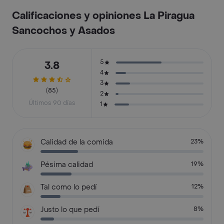
Calificaciones y opiniones La Piragua
Sancochos y Asados
5
3.8
4
3
(85)
2
Últimos 90 días
1
Calidad de la comida
23%
Pésima calidad
19%
Tal como lo pedí
12%
Justo lo que pedí
8%