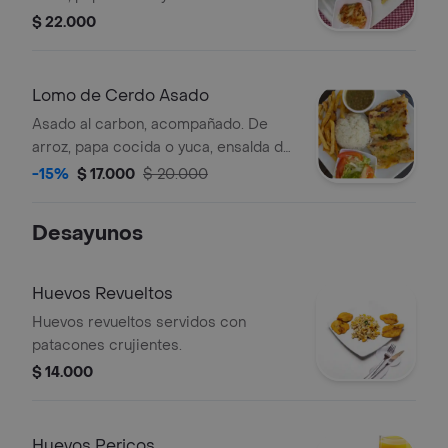
$ 22.000
Lomo de Cerdo Asado
Asado al carbon, acompañado. De
arroz, papa cocida o yuca, ensalda del
dia, granos y sopa.
-15%
$ 17.000
$ 20.000
Desayunos
Huevos Revueltos
Huevos revueltos servidos con
patacones crujientes.
$ 14.000
Huevos Pericos