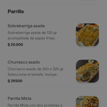
Parrilla
Sobrebarriga asada
Sobrebarriga asada de 120 gr
acompañada de papas fritas.
$ 20.500
Churrasco asado
Churrasco asado de 250 o 320 gr.
Seleccione el tamaño. Incluye
guarnición, ensalada del día y opción
$ 29.500
de sopa.
Parrilla Mixta
Parrilla Mixta con dos proteínas a