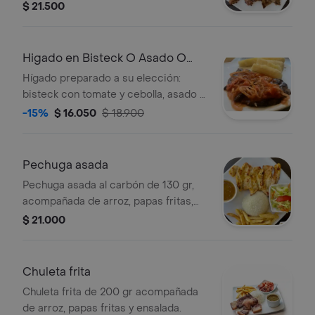
lechuga y tomate, y frijoles.
$ 21.500
Higado en Bisteck O Asado O
Encebollado
Hígado preparado a su elección:
bisteck con tomate y cebolla, asado o
encebollado. Acompañado de yuca.
-15%
$ 16.050
$ 18.900
Pechuga asada
Pechuga asada al carbón de 130 gr,
acompañada de arroz, papas fritas,
ensalada y salsa.
$ 21.000
Chuleta frita
Chuleta frita de 200 gr acompañada
de arroz, papas fritas y ensalada.