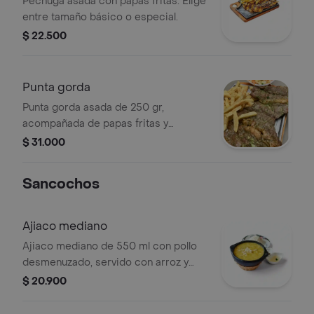
Pechuga asada con papas fritas. Elige
entre tamaño básico o especial.
$ 22.500
Punta gorda
Punta gorda asada de 250 gr,
acompañada de papas fritas y
ensalada.
$ 31.000
Sancochos
Ajiaco mediano
Ajiaco mediano de 550 ml con pollo
desmenuzado, servido con arroz y
alcaparras.
$ 20.900