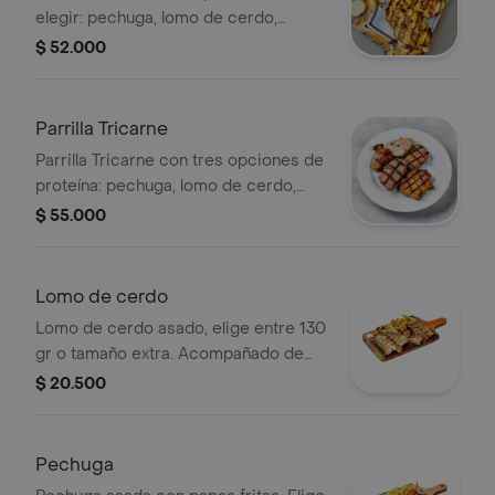
elegir: pechuga, lomo de cerdo,
churrasco o sobrebarriga.
$ 52.000
Acompañada de papas fritas.
Parrilla Tricarne
Parrilla Tricarne con tres opciones de
proteína: pechuga, lomo de cerdo,
carne y sobrebarriga. Selecciona tus
$ 55.000
favoritas.
Lomo de cerdo
Lomo de cerdo asado, elige entre 130
gr o tamaño extra. Acompañado de
papas fritas.
$ 20.500
Pechuga