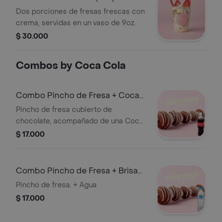
Dos porciones de fresas frescas con
crema, servidas en un vaso de 9oz.
$ 30.000
Combos by Coca Cola
Combo Pincho de Fresa + Coca-
Cola
Pincho de fresa cubierto de
chocolate, acompañado de una Coca-
Cola de 500 ml.
$ 17.000
Combo Pincho de Fresa + Brisa
Sin Gas 600ML
Pincho de fresa. + Agua
$ 17.000