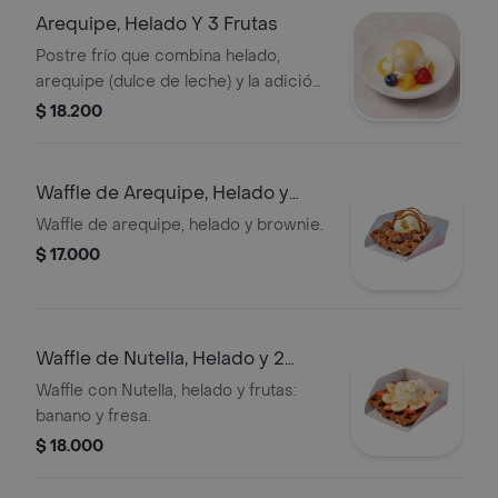
Arequipe, Helado Y 3 Frutas
Postre frío que combina helado,
arequipe (dulce de leche) y la adición
de tres porciones de fruta fresca.
$ 18.200
Waffle de Arequipe, Helado y
Brownie
Waffle de arequipe, helado y brownie.
$ 17.000
Waffle de Nutella, Helado y 2
Frutas
Waffle con Nutella, helado y frutas:
banano y fresa.
$ 18.000