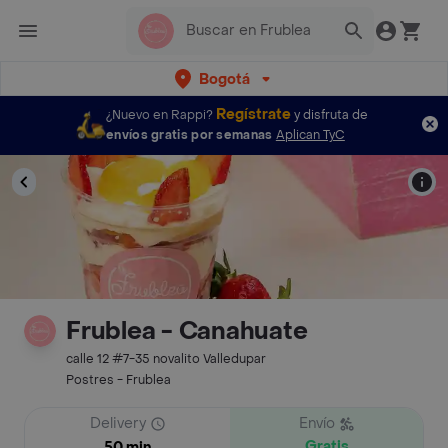
Bogotá
Regístrate
¿Nuevo en Rappi?
y disfruta de
envíos gratis por semanas
Aplican TyC
Frublea - Canahuate
calle 12 #7-35 novalito Valledupar
Postres - Frublea
Delivery
Envío
Gratis
50 min