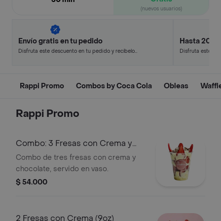
(nuevos usuarios)
Envío gratis en tu pedido
Hasta 20% 
Disfruta este descuento en tu pedido y recíbelo
Disfruta este de
en minutos.
en minutos.
Rappi Promo
Combos by Coca Cola
Obleas
Waffl
Rappi Promo
Combo: 3 Fresas con Crema y
Chocolate
Combo de tres fresas con crema y
chocolate, servido en vaso.
$ 54.000
2 Fresas con Crema (9oz)