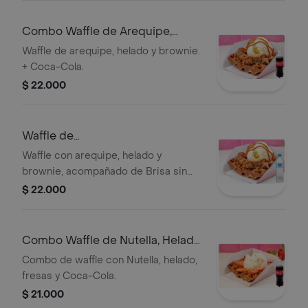
Combo Waffle de Arequipe,
Helado y Brownie + Coca-Cola
Waffle de arequipe, helado y brownie.
+ Coca-Cola.
$ 22.000
Waffle de
Arequipe,Helado&Brownie +Brisa
Waffle con arequipe, helado y
S/gas 600ML
brownie, acompañado de Brisa sin
gas 600 ml.
$ 22.000
Combo Waffle de Nutella, Helado
y 1 Fruta + Coca-Cola
Combo de waffle con Nutella, helado,
fresas y Coca-Cola.
$ 21.000