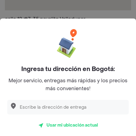
calle 12 #7-35 novalito Valledupar
Preguntas frecuentes
¿Frublea hace entrega a domicilio?
Ingresa tu dirección en Bogotá:
¿Cuál es la dirección de Frublea?
Mejor servicio, entregas más rápidas y los precios
¿Cuáles son las promociones de Frublea?
más convenientes!
Restaurantes similares a Frublea - Canahuate
L´s Café
Usar mi ubicación actual
Philippe