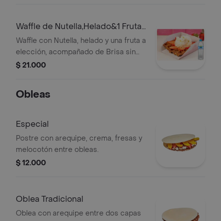
Waffle de Nutella,Helado&1 Fruta
+Brisa S/gas 600ML
Waffle con Nutella, helado y una fruta a
elección, acompañado de Brisa sin
gas 600 ml.
$ 21.000
Obleas
Especial
Postre con arequipe, crema, fresas y
melocotón entre obleas.
$ 12.000
Oblea Tradicional
Oblea con arequipe entre dos capas