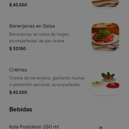
$ 43.550
Berenjenas en Salsa
Berenjenas en salsa de hogao,
acompañadas de pan árabe.
$ 33.150
Cremas
Crema de berenjena, garbanzo humus
o pimentón opcional, acompañadas
de pan árabe.
$ 42.250
Bebidas
Kola Postobon 250 ml