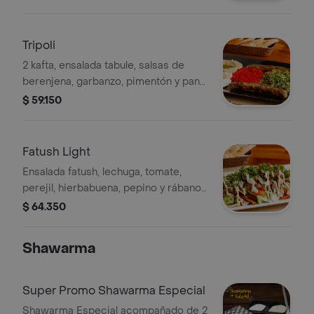
Tripoli
2 kafta, ensalada tabule, salsas de
berenjena, garbanzo, pimentón y pan
árabe
$ 59.150
Fatush Light
Ensalada fatush, lechuga, tomate,
perejil, hierbabuena, pepino y rábano,
salsa de tahini y pan árabe frito con
$ 64.350
carne, pollo o cerdo a elección
Shawarma
Super Promo Shawarma Especial
Shawarma Especial acompañado de 2