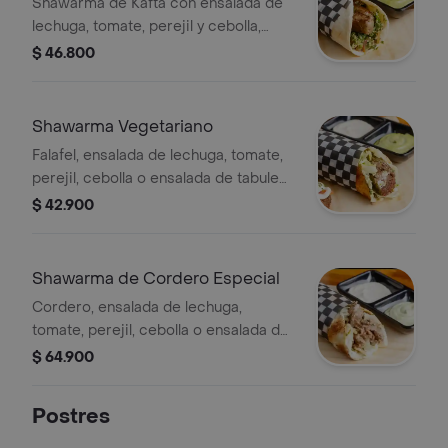
Shawarma de Kafta con ensalada de
lechuga, tomate, perejil y cebolla,
acompañado de salsas de ajonjolí y
$ 46.800
ajo. Opción de ensalada de tabule.
Shawarma Vegetariano
Falafel, ensalada de lechuga, tomate,
perejil, cebolla o ensalada de tabule
opcional, salsas de ajonjolí y ajo.
$ 42.900
Shawarma de Cordero Especial
Cordero, ensalada de lechuga,
tomate, perejil, cebolla o ensalada de
tabule, crema de garbanzo y salsas de
$ 64.900
ajonjolí-ajo
Postres