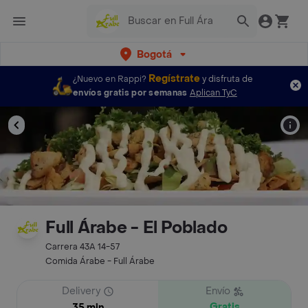
Bogotá
Regístrate
¿Nuevo en Rappi?
y disfruta de
envíos gratis por semanas
Aplican TyC
Full Árabe - El Poblado
Carrera 43A 14-57
Comida Árabe - Full Árabe
Delivery
Envío
Gratis
35 min