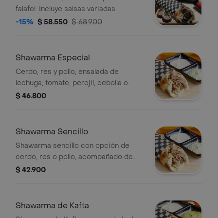
falafel. Incluye salsas variadas.
-15%
$ 58.550
$ 68.900
Shawarma Especial
Cerdo, res y pollo, ensalada de
lechuga, tomate, perejil, cebolla o
ensalada de tabule, crema de
$ 46.800
garbanzo y salsas de ajonjolí-ajo
Shawarma Sencillo
Shawarma sencillo con opción de
cerdo, res o pollo, acompañado de
ensalada de lechuga, tomate, perejil,
$ 42.900
cebolla o tabule, y salsas de ajonjolí y
ajo.
Shawarma de Kafta