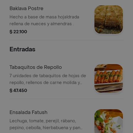
Baklava Postre
Hecho a base de masa hojaldrada
rellena de nueces y almendras .
$ 22.100
Entradas
Tabaquitos de Repollo
7 unidades de tabaquitos de hojas de
repollo, rellenos de carne molida y
arroz, acompañados de pan árabe.
$ 47.450
Ensalada Fatush
Lechuga, tomate, perejil, rábano,
pepino, cebolla, hierbabuena y pan