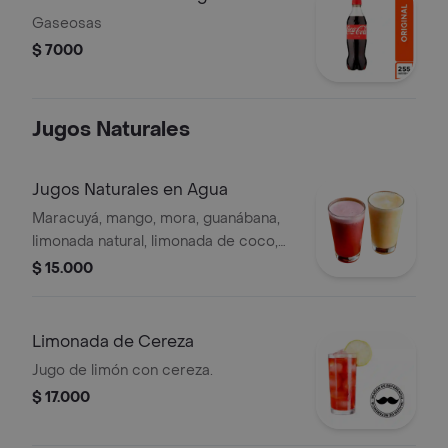
Gaseosas
$ 7000
Jugos Naturales
Jugos Naturales en Agua
Maracuyá, mango, mora, guanábana,
limonada natural, limonada de coco,
limonada de hierbabuena a elección
$ 15.000
Limonada de Cereza
Jugo de limón con cereza.
$ 17.000