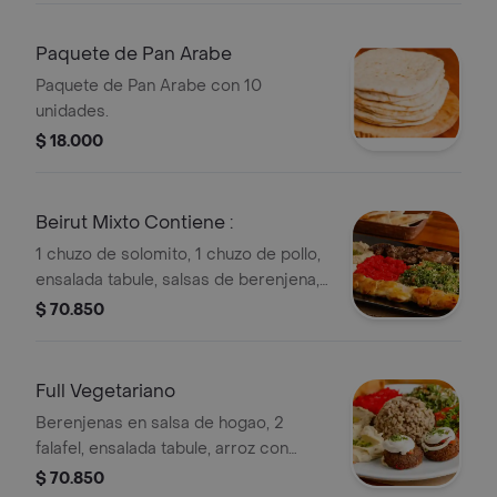
pan arabe.
Paquete de Pan Arabe
Paquete de Pan Arabe con 10
unidades.
$ 18.000
Beirut Mixto Contiene :
1 chuzo de solomito, 1 chuzo de pollo,
ensalada tabule, salsas de berenjena,
garbanzo, pimentón y pan árabe.
$ 70.850
Full Vegetariano
Berenjenas en salsa de hogao, 2
falafel, ensalada tabule, arroz con
lentejas, salsas de berenjena,
$ 70.850