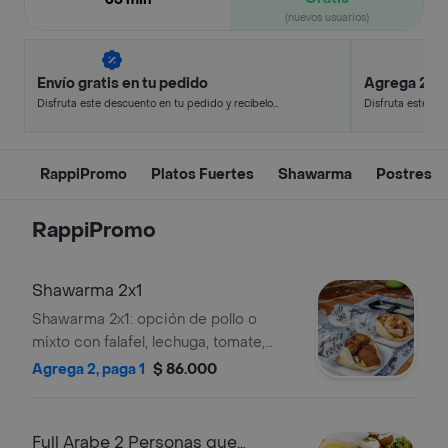
(nuevos usuarios)
Envío gratis en tu pedido
Agrega 2, p
Disfruta este descuento en tu pedido y recíbelo
Disfruta este de
en minutos.
en minutos.
RappiPromo
Platos Fuertes
Shawarma
Postres
RappiPromo
Shawarma 2x1
Shawarma 2x1: opción de pollo o
mixto con falafel, lechuga, tomate,
perejil, cebolla o tabule. Incluye salsas
Agrega 2, paga 1
$ 86.000
de ajonjolí y ajo.
Full Arabe 2 Personas que