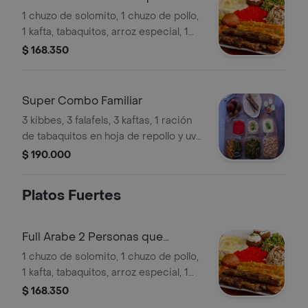
Contiene:
1 chuzo de solomito, 1 chuzo de pollo,
1 kafta, tabaquitos, arroz especial, 1
kibbe, 2 falafel, ensalada tabule, salsas
$ 168.350
de berenjena, garbanzo, pimentón y
pan arabe.
Super Combo Familiar
3 kibbes, 3 falafels, 3 kaftas, 1 ración
de tabaquitos en hoja de repollo y uva
(parra), 3 porciones de ensalada
$ 190.000
tabule, 3 porciones de arroz especial
con almendras, crema de
Platos Fuertes
garbanzo(humus), crema de pimentón,
crema de berenjenas, 6 porciones de
pan árabe, salsa de ajo y picante.
Full Arabe 2 Personas que
Contiene:
1 chuzo de solomito, 1 chuzo de pollo,
1 kafta, tabaquitos, arroz especial, 1
kibbe, 2 falafel, ensalada tabule, salsas
$ 168.350
de berenjena, garbanzo, pimentón y