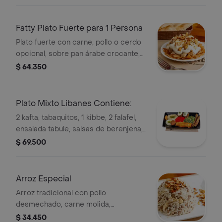
garbanzo, pimentón y pan arabe.
Fatty Plato Fuerte para 1 Persona
Plato fuerte con carne, pollo o cerdo
opcional, sobre pan árabe crocante,
cubierto con yogurt y almendras.
$ 64.350
Plato Mixto Libanes Contiene:
2 kafta, tabaquitos, 1 kibbe, 2 falafel,
ensalada tabule, salsas de berenjena,
garbanzo, pimentón y pan arabe.
$ 69.500
Arroz Especial
Arroz tradicional con pollo
desmechado, carne molida,
almendras y especies árabes.
$ 34.450