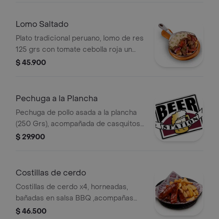
Lomo Saltado
Plato tradicional peruano, lomo de res
125 grs con tomate cebolla roja un
toque de aji y otras especias salteado
$ 45.900
en una salsa especial acompañado
con casquitos de papa y arroz
Pechuga a la Plancha
Pechuga de pollo asada a la plancha
(250 Grs), acompañada de casquitos
de papas (250 Grs)
$ 29.900
Costillas de cerdo
Costillas de cerdo x4, horneadas,
bañadas en salsa BBQ ,acompañas
con casquitos de papa y salsa de
$ 46.500