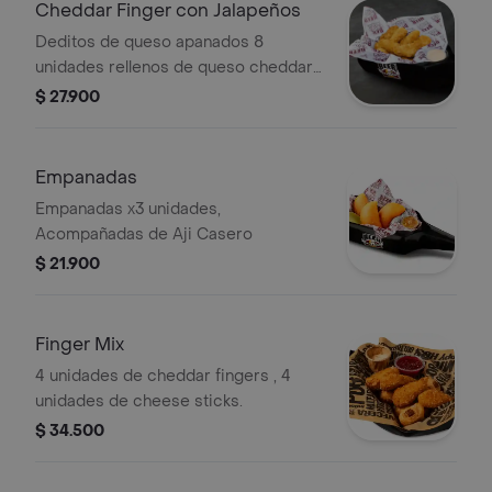
Cheddar Finger con Jalapeños
Deditos de queso apanados 8
unidades rellenos de queso cheddar y
jalapeños, Acompañados de salsa de
$ 27.900
la casa
Empanadas
Empanadas x3 unidades,
Acompañadas de Aji Casero
$ 21.900
Finger Mix
4 unidades de cheddar fingers , 4
unidades de cheese sticks.
$ 34.500