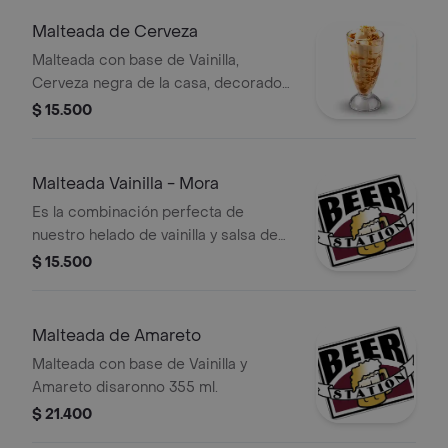
Malteada de Cerveza
Malteada con base de Vainilla,
Cerveza negra de la casa, decorado
con nuez de macadamia 355 ml.
$ 15.500
Malteada Vainilla - Mora
Es la combinación perfecta de
nuestro helado de vainilla y salsa de
mora 355ml.
$ 15.500
Malteada de Amareto
Malteada con base de Vainilla y
Amareto disaronno 355 ml.
$ 21.400