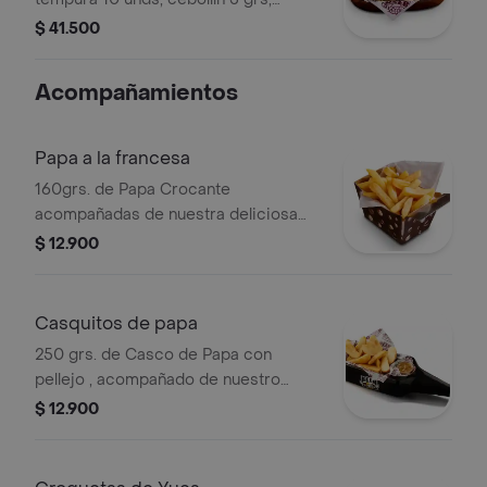
bañados en nuestra salsa especial de
$ 41.500
mostaza dulce 60grs.
Acompañamientos
Papa a la francesa
160grs. de Papa Crocante
acompañadas de nuestra deliciosa
salsa de Ajo parmesano
$ 12.900
Casquitos de papa
250 grs. de Casco de Papa con
pellejo , acompañado de nuestro
delicioso aji casero.
$ 12.900