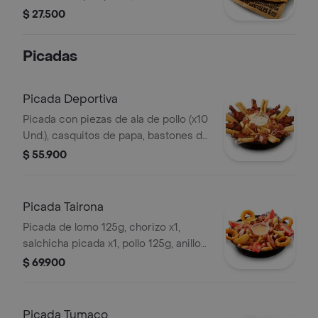
con queso mozzarella y chimichurri,
$ 27.500
acompañado de casquitos de papa
Picadas
Picada Deportiva
Picada con piezas de ala de pollo (x10
Und.), casquitos de papa, bastones de
yuca, chorizo, y salsa tártara.
$ 55.900
Sugerido para máximo 2 personas.
Picada Tairona
Picada de lomo 125g, chorizo x1,
salchicha picada x1, pollo 125g, anillos
de cebolla apanados, cascos de papa,
$ 69.900
cascos de tomate y salsa especial de
la casa.
Picada Tumaco