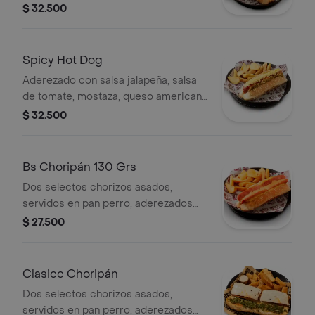
tortillas de maiz trituradas,
$ 32.500
acompañado de casquitos de papa.
Spicy Hot Dog
Aderezado con salsa jalapeña, salsa
de tomate, mostaza, queso americano
y tortillas de maíz triturada,
$ 32.500
acompañado de casquitos de papa.
Bs Choripán 130 Grs
Dos selectos chorizos asados,
servidos en pan perro, aderezados
con mostaza y salsa de la casa,
$ 27.500
acompañado de casquitos de papa
Clasicc Choripán
Dos selectos chorizos asados,
servidos en pan perro, aderezados