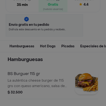
Gratis
4.4
35 min
(nuevos usuarios)
Envío gratis en tu pedido
Disfruta este descuento en tu pedido y recíbelo
en minutos.
Hamburguesas
Hot Dogs
Picadas
Especiales de l
Hamburguesas
BS Burguer 115 gr
La auténtica cheese burger de 115
grs con queso americano, salsa de
tomate, pepinillos, cebolla, tomate
$ 32.500
acompañada de 160 grs de papa a la
francesa.