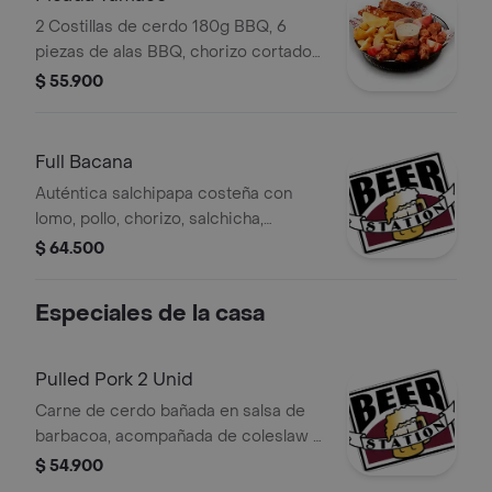
2 Costillas de cerdo 180g BBQ, 6
piezas de alas BBQ, chorizo cortado
x1, casquitos de tomate x4, casquitos
$ 55.900
de papa 250g, acompañado con salsa
de queso azul.
Full Bacana
Auténtica salchipapa costeña con
lomo, pollo, chorizo, salchicha,
lechuga, papa, maíz, queso costeño,
$ 64.500
salsas y papita ripio
Especiales de la casa
Pulled Pork 2 Unid
Carne de cerdo bañada en salsa de
barbacoa, acompañada de coleslaw y
cebolla roja, sour cream, servido en
$ 54.900
pan de hamburguesa.