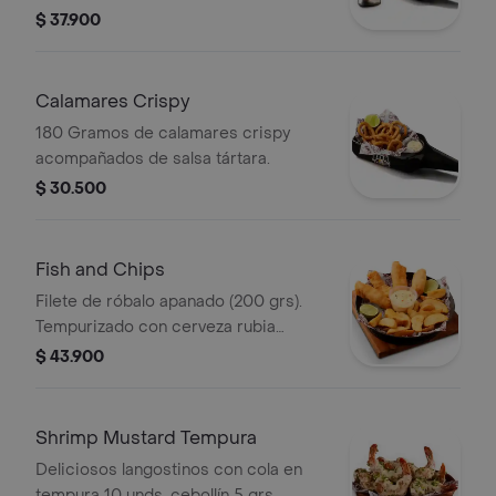
con salsa tártara.
$ 37.900
Calamares Crispy
180 Gramos de calamares crispy
acompañados de salsa tártara.
$ 30.500
Fish and Chips
Filete de róbalo apanado (200 grs).
Tempurizado con cerveza rubia
acompañada de (160 grs) de papa a la
$ 43.900
francesa y salsa tártara (50grs).
Shrimp Mustard Tempura
Deliciosos langostinos con cola en
tempura 10 unds, cebollín 5 grs,