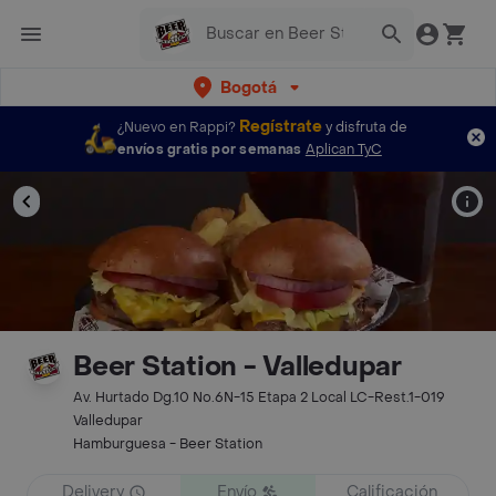
Bogotá
Regístrate
¿Nuevo en Rappi?
y disfruta de
envíos gratis por semanas
Aplican TyC
Beer Station - Valledupar
Av. Hurtado Dg.10 No.6N-15 Etapa 2 Local LC-Rest.1-019
Valledupar
Hamburguesa - Beer Station
Delivery
Envío
Calificación