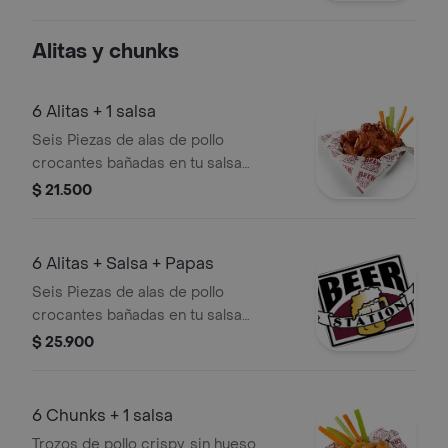
caramelizada, con queso fundido
servido en un pan largo y sellado a la
Alitas y chunks
plancha, crocante por fuera y suave
por dentro, acompañado por
casquitos de papa.
6 Alitas + 1 salsa
Seis Piezas de alas de pollo
crocantes bañadas en tu salsa
preferida.
$ 21.500
6 Alitas + Salsa + Papas
Seis Piezas de alas de pollo
crocantes bañadas en tu salsa
preferida, acompañadas de casquitos
$ 25.900
de papa.
6 Chunks + 1 salsa
Trozos de pollo crispy, sin hueso,