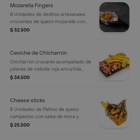
Mozarella Fingers
8 Unidades de deditos artesanales
crocantes de queso mozarella con
miel mostaza.
$ 32.500
Ceviche de Chicharrón
Chicharrón crocante acompañado de
julianas de cebolla roja encurtida,
limón, pimienta, tomate, cilantro,
$ 34.500
platanitos, guacamole y salsa blanca.
Cheese sticks
8 Unidades de Palitos de queso
campesino con salsa de mora y
pimienta.
$ 25.500