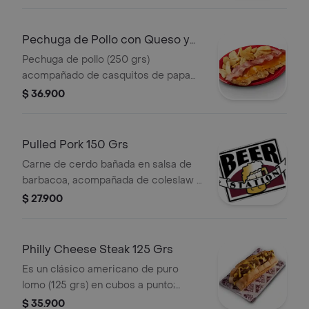
queso azul.
Pechuga de Pollo con Queso y
Tocineta
Pechuga de pollo (250 grs)
acompañado de casquitos de papa
(200 grs), queso americano y
$ 36.900
tocineta.
Pulled Pork 150 Grs
Carne de cerdo bañada en salsa de
barbacoa, acompañada de coleslaw y
cebolla roja, sour cream, servido en
$ 27.900
pan de hamburguesa.
Philly Cheese Steak 125 Grs
Es un clásico americano de puro
lomo (125 grs) en cubos a punto;
nuestro ajo confitado y cebolla
$ 35.900