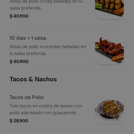
Alitas de pollo crispy bañadas en tu
salsa preferida.
$ 40.900
10 Alas + 1 salsa
Alitas de pollo crocantes bañadas en
tu salsa preferida.
$ 40.900
Tacos & Nachos
Tacos de Pollo
Tres tacos en costra de queso con
pollo aderezado con guacamole
acompañados de cebolla y cilantro.
$ 28.900