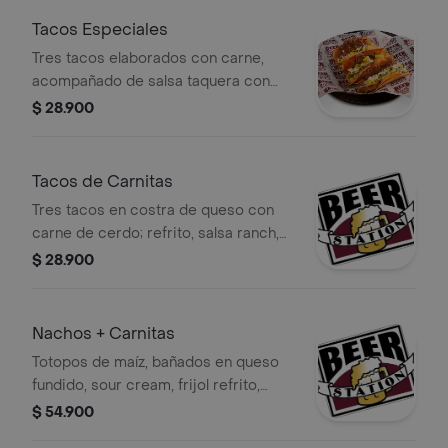
Tacos Especiales
Tres tacos elaborados con carne,
acompañado de salsa taquera con
tomate, cebolla, piña asada y cilantro.
$ 28.900
Tacos de Carnitas
Tres tacos en costra de queso con
carne de cerdo; refrito, salsa ranch,
encurtido de cebolla roja y cilantro.
$ 28.900
Nachos + Carnitas
Totopos de maíz, bañados en queso
fundido, sour cream, frijol refrito,
guacamole, tomate, queso costeño y
$ 54.900
relish de jalapeños + porción extra