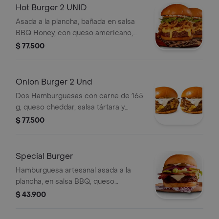
Hot Burger 2 UNID
Asada a la plancha, bañada en salsa
BBQ Honey, con queso americano,
cebollitas Crispy, tomate, lechuga y
$ 77.500
nuestra salsa jalapeña.
Onion Burger 2 Und
Dos Hamburguesas con carne de 165
g, queso cheddar, salsa tártara y
cebolla grillé confitada.
$ 77.500
Special Burger
Hamburguesa artesanal asada a la
plancha, en salsa BBQ, queso
mozzarella, tocineta, pepinillos,
$ 43.900
verduras y casquitos de papa.