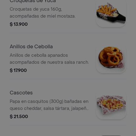
Croquetas de Yuca
Croquetas de yuca 160g,
acompañadas de miel mostaza.
$ 13.900
Anillos de Cebolla
Anillos de cebolla apanados
acompañados de nuestra salsa ranch.
$ 17.900
Cascotes
Papa en casquitos (300g) bañadas en
queso cheddar, salsa tártara, jalapeño
y tocineta.
$ 21.500