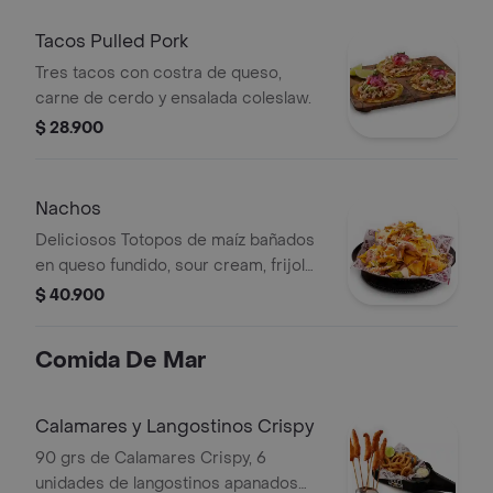
carnitas.
Tacos Pulled Pork
Tres tacos con costra de queso,
carne de cerdo y ensalada coleslaw.
$ 28.900
Nachos
Deliciosos Totopos de maíz bañados
en queso fundido, sour cream, frijol
refrito, guacamole, tomate, queso
$ 40.900
costeño y relish de jalapeños.
Comida De Mar
Calamares y Langostinos Crispy
90 grs de Calamares Crispy, 6
unidades de langostinos apanados