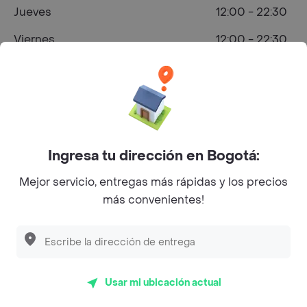
Jueves
12:00 - 22:30
Viernes
12:00 - 22:30
Sábado
12:00 - 22:30
Domingo
12:00 - 22:00
Ingresa tu dirección en Bogotá:
¿Dónde comprar Hamburguesa en
Valledupar?
Mejor servicio, entregas más rápidas y los precios
más convenientes!
Usar mi ubicación actual