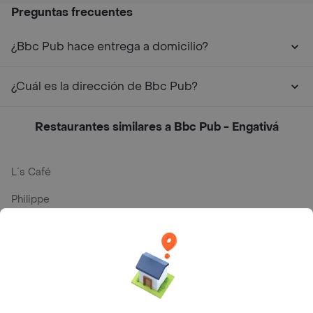
Preguntas frecuentes
¿Bbc Pub hace entrega a domicilio?
¿Cuál es la dirección de Bbc Pub?
Restaurantes similares a Bbc Pub - Engativá
L´s Café
Philippe
Baskin Robbins
La Cesta
Mercari - Postres
Myriam Camhi Co