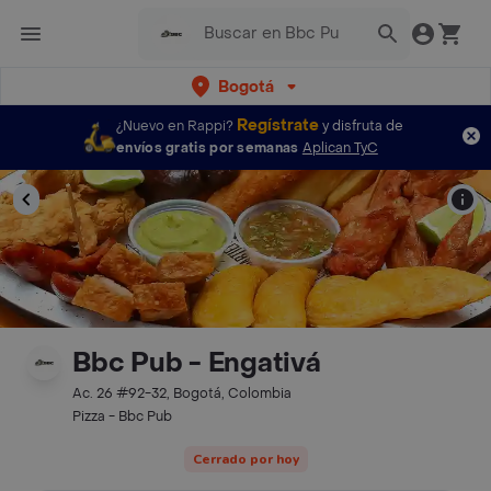
Bogotá
Regístrate
¿Nuevo en Rappi?
y disfruta de
envíos gratis por semanas
Aplican TyC
Bbc Pub - Engativá
Ac. 26 #92-32, Bogotá, Colombia
Pizza - Bbc Pub
Cerrado por hoy