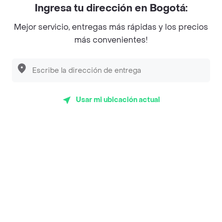
Ingresa tu dirección en Bogotá:
Magnifique
Mejor servicio, entregas más rápidas y los precios
Empanaditas de Pipian - Empanadas
más convenientes!
Desayunadero de la 42
Luisa Postres
Sopitas y Frijoladas
Usar mi ubicación actual
Subway
Top Marcas y Cadenas de Restaurantes
Encuéntranos en estos países