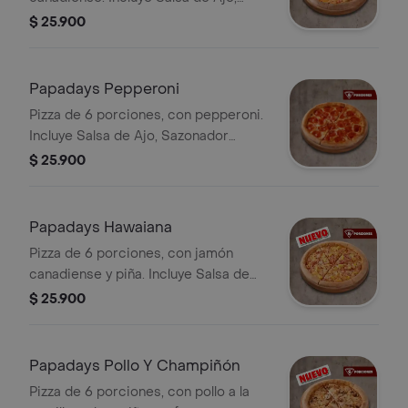
Sazonador Pimienta Roja y
$ 25.900
Pepperoncini.
Papadays Pepperoni
Pizza de 6 porciones, con pepperoni.
Incluye Salsa de Ajo, Sazonador
Pimienta Roja y Pepperoncini.
$ 25.900
Papadays Hawaiana
Pizza de 6 porciones, con jamón
canadiense y piña. Incluye Salsa de
Ajo, Sazonador Pimienta Roja y
$ 25.900
Pepperoncini.
Papadays Pollo Y Champiñón
Pizza de 6 porciones, con pollo a la