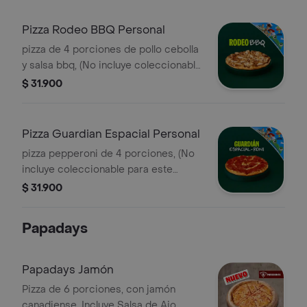
Pizza Rodeo BBQ Personal
pizza de 4 porciones de pollo cebolla
y salsa bbq, (No incluye coleccionable
para este canal).
$ 31.900
Pizza Guardian Espacial Personal
pizza pepperoni de 4 porciones, (No
incluye coleccionable para este
canal).
$ 31.900
Papadays
Papadays Jamón
Pizza de 6 porciones, con jamón
canadiense. Incluye Salsa de Ajo,