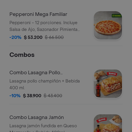
Pepperoni Mega Familiar
Pepperoni - 12 porciones. Incluye
Salsa de Ajo, Sazonador Pimienta
Roja y Pepperoncini.
-20%
$ 53.200
$ 66.500
Combos
Combo Lasagna Pollo
Champiñón
Lasagna pollo champiñón + Bebida
400 ml.
-10%
$ 38.900
$ 43.400
Combo Lasagna Jamón
Lasagna jamón fundida en Queso