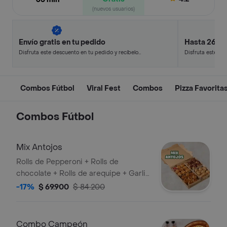
(nuevos usuarios)
Envío gratis en tu pedido
Hasta 26% 
Disfruta este descuento en tu pedido y recíbelo
Disfruta este de
en minutos.
en minutos.
Combos Fútbol
Viral Fest
Combos
Pizza Favorita
Combos Fútbol
Mix Antojos
Rolls de Pepperoni + Rolls de
chocolate + Rolls de arequipe + Garlic
knots (8 de cada uno).
-17%
$ 69.900
$ 84.200
Combo Campeón