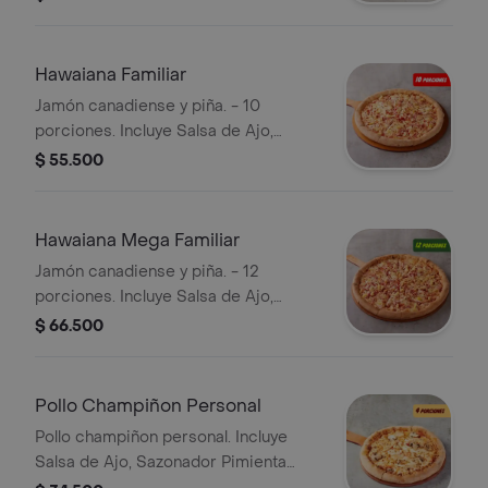
Pepperoncini.
Hawaiana Familiar
Jamón canadiense y piña. - 10
porciones. Incluye Salsa de Ajo,
Sazonador Pimienta Roja y
$ 55.500
Pepperoncini.
Hawaiana Mega Familiar
Jamón canadiense y piña. - 12
porciones. Incluye Salsa de Ajo,
Sazonador Pimienta Roja y
$ 66.500
Pepperoncini.
Pollo Champiñon Personal
Pollo champiñon personal. Incluye
Salsa de Ajo, Sazonador Pimienta
Roja y Pepperoncini.