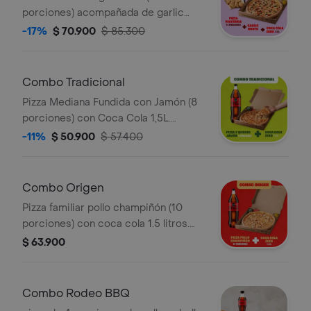
porciones) acompañada de garlic
knots y coca cola 1.5 litros. Incluye
-17%
$ 70.900
$ 85.300
Salsa de Ajo, Sazonador Pimienta
Roja y Pepperoncini.
Combo Tradicional
Pizza Mediana Fundida con Jamón (8
porciones) con Coca Cola 1,5L.
Incluye Salsa de Ajo, Sazonador
-11%
$ 50.900
$ 57.400
Pimienta Roja y Pepperoncini.
Combo Origen
Pizza familiar pollo champiñón (10
porciones) con coca cola 1.5 litros.
Incluye Salsa de Ajo, Sazonador
$ 63.900
Pimienta Roja y Pepperoncini.
Combo Rodeo BBQ