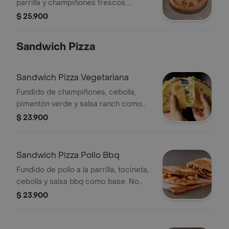
parrilla y champiñones frescos.
Incluye Salsa de Ajo, Sazonador
$ 25.900
Pimienta Roja y Pepperoncini.
Sandwich Pizza
Sandwich Pizza Vegetariana
Fundido de champiñones, cebolla,
pimentón verde y salsa ranch como
base. No incluye salsa de ajo, llevala
$ 23.900
por $2.900 adicionales.
Sandwich Pizza Pollo Bbq
Fundido de pollo a la parrilla, tocineta,
cebolla y salsa bbq como base. No
incluye salsa de ajo, llevala por $2.900
$ 23.900
adicionales.