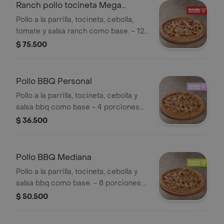
Ranch pollo tocineta Mega
Familiar
Pollo a la parrilla, tocineta, cebolla,
tomate y salsa ranch como base. - 12
porciones. Incluye Salsa de Ajo,
$ 75.500
Sazonador Pimienta Roja y
Pepperoncini.
Pollo BBQ Personal
Pollo a la parrilla, tocineta, cebolla y
salsa bbq como base - 4 porciones.
Incluye Salsa de Ajo, Sazonador
$ 36.500
Pimienta Roja y Pepperoncini.
Pollo BBQ Mediana
Pollo a la parrilla, tocineta, cebolla y
salsa bbq como base. - 8 porciones.
Incluye Salsa de Ajo, Sazonador
$ 50.500
Pimienta Roja y Pepperoncini.