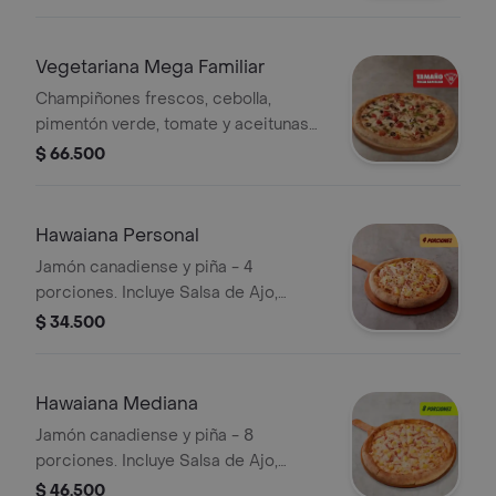
de Ajo, Sazonador Pimienta Roja y
Pepperoncini.
Vegetariana Mega Familiar
Champiñones frescos, cebolla,
pimentón verde, tomate y aceitunas
negras. - 12 porciones. Incluye Salsa
$ 66.500
de Ajo, Sazonador Pimienta Roja y
Pepperoncini.
Hawaiana Personal
Jamón canadiense y piña - 4
porciones. Incluye Salsa de Ajo,
Sazonador Pimienta Roja y
$ 34.500
Pepperoncini.
Hawaiana Mediana
Jamón canadiense y piña - 8
porciones. Incluye Salsa de Ajo,
Sazonador Pimienta Roja y
$ 46.500