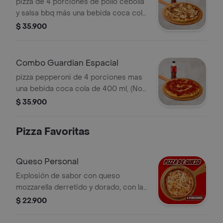
pizza de 4 porciones de pollo cebolla
y salsa bbq más una bebida coca cola
de 400 ml, (No incluye coleccionable
$ 35.900
para este canal). Incluye Salsa de Ajo,
Sazonador Pimienta Roja y
Pepperoncini.
Combo Guardian Espacial
pizza pepperoni de 4 porciones mas
una bebida coca cola de 400 ml, (No
incluye coleccionable para este
$ 35.900
canal). Incluye Salsa de Ajo,
Sazonador Pimienta Roja y
Pizza Favoritas
Pepperoncini.
Queso Personal
Explosión de sabor con queso
mozzarella derretido y dorado, con la
salsa pizza de Papa Johns con su
$ 22.900
sabor inconfundible. 4 porciones.
Incluye Salsa de Ajo, Sazonador