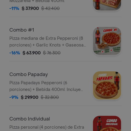
Mozzarella + Bebida 400ml.
-11%
$ 37.900
$ 42.400
Combo #1
Pizza mediana de Extra Pepperoni (8
porciones) + Garlic Knots + Gaseosa
1,5L. Incluye Salsa de Ajo, Sazonador
-16%
$ 63.900
$ 76.300
Pimienta Roja y Pepperoncini.
Combo Papaday
Pizza Papadays Pepperoni (6
porciones) + Bebida 400ml. Incluye
Salsa de Ajo, Sazonador Pimienta
-9%
$ 29.900
$ 32.800
Roja y Pepperoncini.
Combo Individual
Pizza personal (4 porciones) de Extra