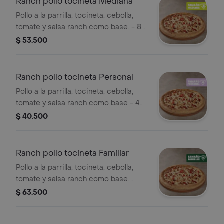
Ranch pollo tocineta Mediana
Pollo a la parrilla, tocineta, cebolla,
tomate y salsa ranch como base. - 8
porciones. Incluye Salsa de Ajo,
$ 53.500
Sazonador Pimienta Roja y
Pepperoncini.
Ranch pollo tocineta Personal
Pollo a la parrilla, tocineta, cebolla,
tomate y salsa ranch como base - 4
porciones. Incluye Salsa de Ajo,
$ 40.500
Sazonador Pimienta Roja y
Pepperoncini.
Ranch pollo tocineta Familiar
Pollo a la parrilla, tocineta, cebolla,
tomate y salsa ranch como base.
Incluye Salsa de Ajo, Sazonador
$ 63.500
Pimienta Roja y Pepperoncini.