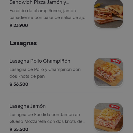
Sandwich Pizza Jamón y
Champiñón
Fundido de champiñones, jamón
canadiense con base de salsa de ajo
de 3 espirales que le dan un toque
$ 23.900
perfecto! No incluye salsa de ajo,
llevala por $2.900 adicionales.
Lasagnas
Lasagna Pollo Champiñón
Lasagna de Pollo y Champiñón con
dos knots de pan.
$ 36.500
Lasagna Jamón
Lasagna de Fundida con Jamón en
Queso Mozzarella con dos knots de
pan.
$ 35.500