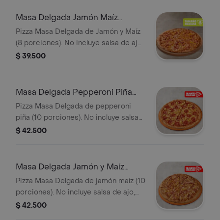
Masa Delgada Jamón Maíz
Mediana
Pizza Masa Delgada de Jamón y Maíz
(8 porciones). No incluye salsa de ajo,
llevala por $2.900 adicionales.
$ 39.500
Masa Delgada Pepperoni Piña
Familiar
Pizza Masa Delgada de pepperoni
piña (10 porciones). No incluye salsa
de ajo, llevala por $2.900 adicionales.
$ 42.500
Masa Delgada Jamón y Maíz
Familiar
Pizza Masa Delgada de jamón maíz (10
porciones). No incluye salsa de ajo,
llevala por $2.900 adicionales.
$ 42.500