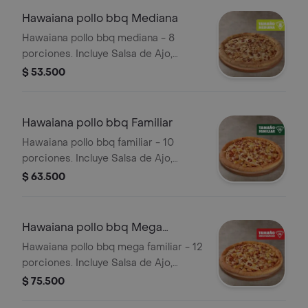
Hawaiana pollo bbq Mediana
Hawaiana pollo bbq mediana - 8
porciones. Incluye Salsa de Ajo,
Sazonador Pimienta Roja y
$ 53.500
Pepperoncini.
Hawaiana pollo bbq Familiar
Hawaiana pollo bbq familiar - 10
porciones. Incluye Salsa de Ajo,
Sazonador Pimienta Roja y
$ 63.500
Pepperoncini.
Hawaiana pollo bbq Mega
Familiar
Hawaiana pollo bbq mega familiar - 12
porciones. Incluye Salsa de Ajo,
Sazonador Pimienta Roja y
$ 75.500
Pepperoncini.