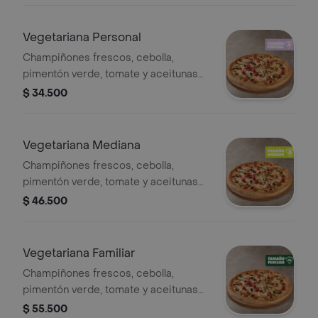
Vegetariana Personal
Champiñones frescos, cebolla,
pimentón verde, tomate y aceitunas
negras - 4 porciones. Incluye Salsa
$ 34.500
de Ajo, Sazonador Pimienta Roja y
Pepperoncini.
Vegetariana Mediana
Champiñones frescos, cebolla,
pimentón verde, tomate y aceitunas
negras - 8 porciones. Incluye Salsa
$ 46.500
de Ajo, Sazonador Pimienta Roja y
Pepperoncini.
Vegetariana Familiar
Champiñones frescos, cebolla,
pimentón verde, tomate y aceitunas
negras. - 10 porciones. Incluye Salsa
$ 55.500