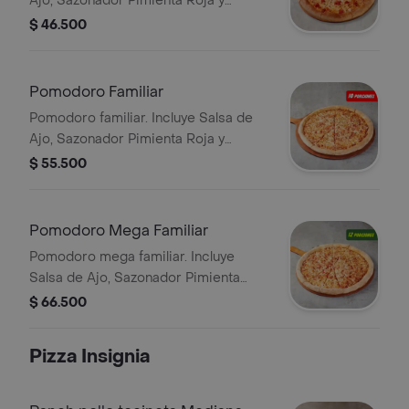
Ajo, Sazonador Pimienta Roja y
Pepperoncini.
$ 46.500
Pomodoro Familiar
Pomodoro familiar. Incluye Salsa de
Ajo, Sazonador Pimienta Roja y
Pepperoncini.
$ 55.500
Pomodoro Mega Familiar
Pomodoro mega familiar. Incluye
Salsa de Ajo, Sazonador Pimienta
Roja y Pepperoncini.
$ 66.500
Pizza Insignia