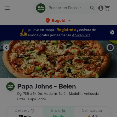
Bogotá
Regístrate
¿Nuevo en Rappi?
y disfruta de
envíos gratis por semanas
Aplican TyC
Papa Johns - Belen
Dg. 75B #5-106, Medellín, Belén, Medellín, Antioquia
Pizza - Papa Johns
Delivery
Envío
Calificación
Gratis
4.2
35 min