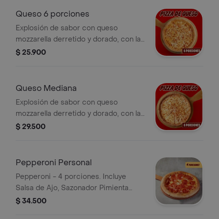
Pimienta Roja y Pepperoncini.
Queso 6 porciones
Explosión de sabor con queso
mozzarella derretido y dorado, con la
salsa pizza de Papa Johns con su
$ 25.900
sabor inconfundible. Incluye Salsa de
Ajo, Sazonador Pimienta Roja y
Pepperoncini.
Queso Mediana
Explosión de sabor con queso
mozzarella derretido y dorado, con la
salsa pizza de Papa Johns con su
$ 29.500
sabor inconfundible. 8 porciones.
Incluye Salsa de Ajo, Sazonador
Pimienta Roja y Pepperoncini.
Pepperoni Personal
Pepperoni - 4 porciones. Incluye
Salsa de Ajo, Sazonador Pimienta
Roja y Pepperoncini.
$ 34.500