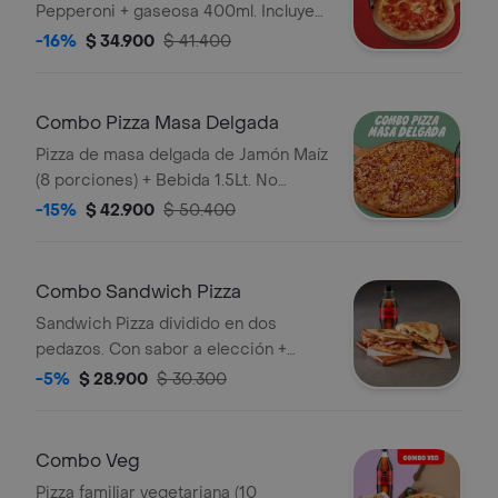
Pepperoni + gaseosa 400ml. Incluye
Salsa de Ajo, Sazonador Pimienta
-16%
$ 34.900
$ 41.400
Roja y Pepperoncini.
Combo Pizza Masa Delgada
Pizza de masa delgada de Jamón Maíz
(8 porciones) + Bebida 1.5Lt. No
incluye salsa de ajo , llevala por
-15%
$ 42.900
$ 50.400
$2.900 adicionales.
Combo Sandwich Pizza
Sandwich Pizza dividido en dos
pedazos. Con sabor a elección +
Bebida 400ml. Incluye Salsa de Ajo,
-5%
$ 28.900
$ 30.300
Sazonador Pimienta Roja y
Pepperoncini.
Combo Veg
Pizza familiar vegetariana (10