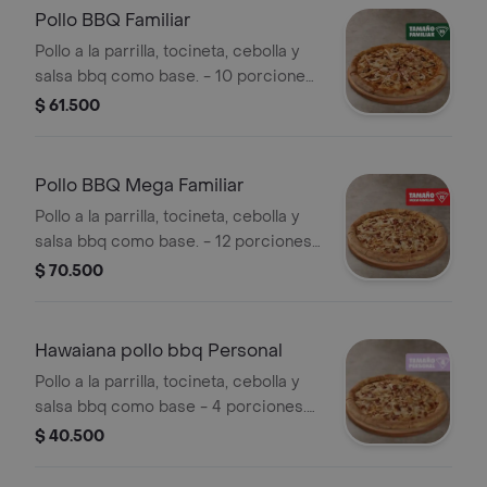
Pollo BBQ Familiar
Pollo a la parrilla, tocineta, cebolla y
salsa bbq como base. - 10 porciones.
Incluye Salsa de Ajo, Sazonador
$ 61.500
Pimienta Roja y Pepperoncini.
Pollo BBQ Mega Familiar
Pollo a la parrilla, tocineta, cebolla y
salsa bbq como base. - 12 porciones.
Incluye Salsa de Ajo, Sazonador
$ 70.500
Pimienta Roja y Pepperoncini.
Hawaiana pollo bbq Personal
Pollo a la parrilla, tocineta, cebolla y
salsa bbq como base - 4 porciones.
Incluye Salsa de Ajo, Sazonador
$ 40.500
Pimienta Roja y Pepperoncini.