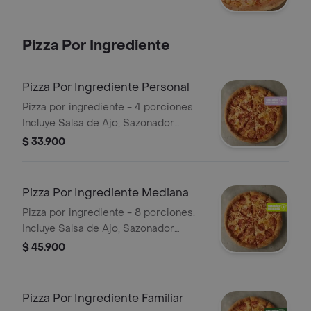
Sazonador Pimienta Roja y
Pepperoncini.
Pizza Por Ingrediente
Pizza Por Ingrediente Personal
Pizza por ingrediente - 4 porciones.
Incluye Salsa de Ajo, Sazonador
Pimienta Roja y Pepperoncini.
$ 33.900
Pizza Por Ingrediente Mediana
Pizza por ingrediente - 8 porciones.
Incluye Salsa de Ajo, Sazonador
Pimienta Roja y Pepperoncini.
$ 45.900
Pizza Por Ingrediente Familiar