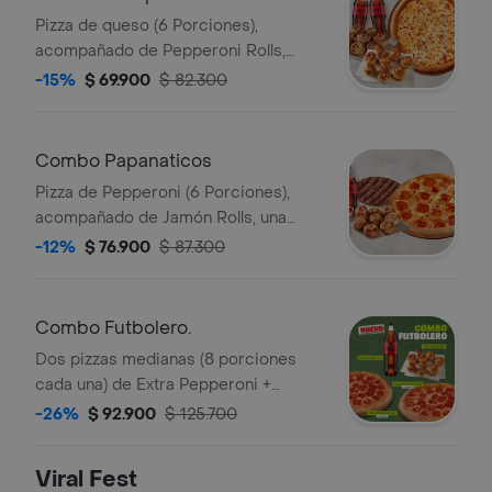
Pizza de queso (6 Porciones),
acompañado de Pepperoni Rolls,
arequipe rolls y 2 Coca Cola (400ML).
-15%
$ 69.900
$ 82.300
Incluye Salsa de Ajo, Sazonador
Pimienta Roja y Pepperoncini.
Combo Papanaticos
Pizza de Pepperoni (6 Porciones),
acompañado de Jamón Rolls, una
pizza de chocolate, y 2 Coca Cola
-12%
$ 76.900
$ 87.300
(400ML). Incluye Salsa de Ajo,
Sazonador Pimienta Roja y
Pepperoncini.
Combo Futbolero.
Dos pizzas medianas (8 porciones
cada una) de Extra Pepperoni +
Arequipe Rolls + Gaseosa 1,5L. Incluye
-26%
$ 92.900
$ 125.700
Salsa de Ajo, Sazonador Pimienta
Roja y Pepperoncini.
Viral Fest