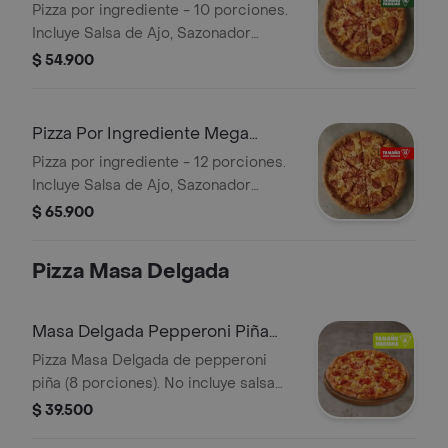
Pizza por ingrediente - 10 porciones.
Incluye Salsa de Ajo, Sazonador
Pimienta Roja y Pepperoncini.
$ 54.900
Pizza Por Ingrediente Mega
Familiar
Pizza por ingrediente - 12 porciones.
Incluye Salsa de Ajo, Sazonador
Pimienta Roja y Pepperoncini.
$ 65.900
Pizza Masa Delgada
Masa Delgada Pepperoni Piña
Mediana
Pizza Masa Delgada de pepperoni
piña (8 porciones). No incluye salsa
de ajo, llevala por $2.900 adicionales.
$ 39.500