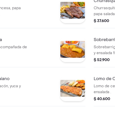
Churrasqu
ncesa, papa
Churrasquit
.
papa salada
$ 37.600
a
Sobrebarrig
 acompañada de
Sobrebarriga
y ensalada f
$ 52.900
aiano
Lomo de 
cón, yuca y
Lomo de cer
ensalada .
$ 40.600