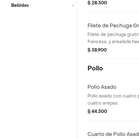
hawaiana.
$ 28.300
Bebidas
Filete de Pechuga G
Filete de pechuga grati
francesa, y ensalada ha
$ 38.900
Pollo
Pollo Asado
Pollo asado con cuatro 
cuatro arepas.
$ 44.300
Cuarto de Pollo Asa