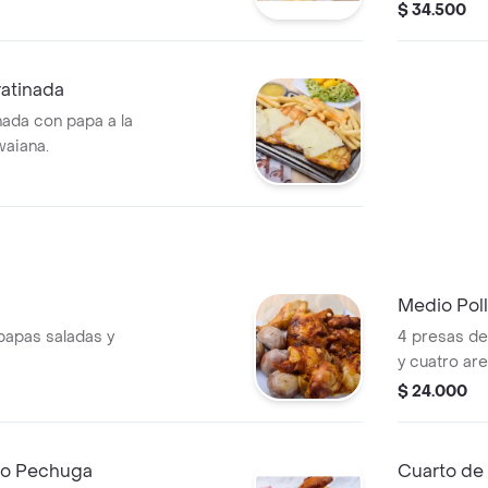
francesa y 
$ 34.500
ratinada
nada con papa a la
waiana.
Medio Pol
papas saladas y
4 presas de
y cuatro ar
$ 24.000
do Pechuga
Cuarto de 