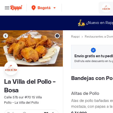
Bogotá
¿Nuevo en Rap
Rappi
Restaurantes a Dom
Envío gratis en tu ped
Disfruta este descuento en tu 
en minutos.
Bandejas con Po
La Villa del Pollo -
Bosa
Alitas de Pollo
Calle 57b sur #70 15 Villa
Alas de pollo bañadas en salsa bbq o mie
Pollo - La Villa del Pollo
mostaza, con papas a la