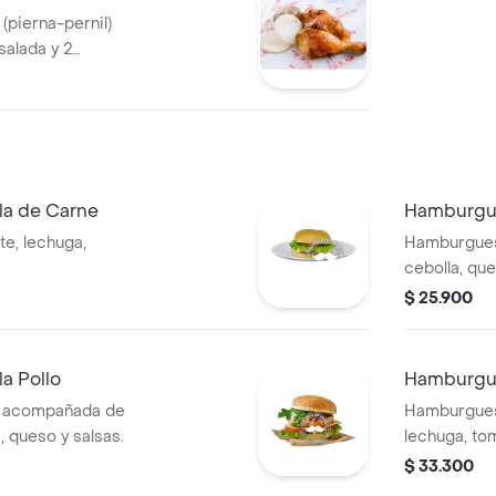
(pierna-pernil)
alada y 2
la de Carne
Hamburgue
e, lechuga,
Hamburguesa
cebolla, que
salsas.
$ 25.900
a Pollo
Hamburgue
o acompañada de
Hamburgues
, queso y salsas.
lechuga, tom
la francesa 
$ 33.300