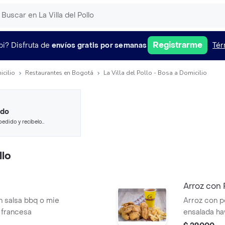
Registrarme
pi?
Disfruta de
envíos gratis por semanas
Tér
icilio
Restaurantes en Bogotá
La Villa del Pollo - Bosa a Domicilio
ido
pedido y recíbelo
llo
Arroz con 
Arroz con p
 francesa
ensalada ha