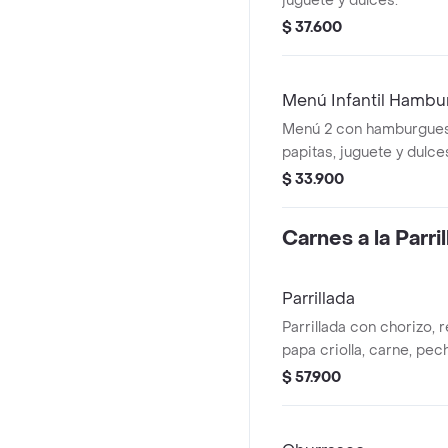
juguete y dulces.
$ 37.600
Menú Infantil Hambu
Menú 2 con hamburguesa
papitas, juguete y dulce
$ 33.900
Carnes a la Parril
Parrillada
Parrillada con chorizo, r
papa criolla, carne, pe
verde.
$ 57.900