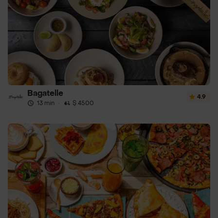
Bagatelle
4.9
13 min
·
$ 4500