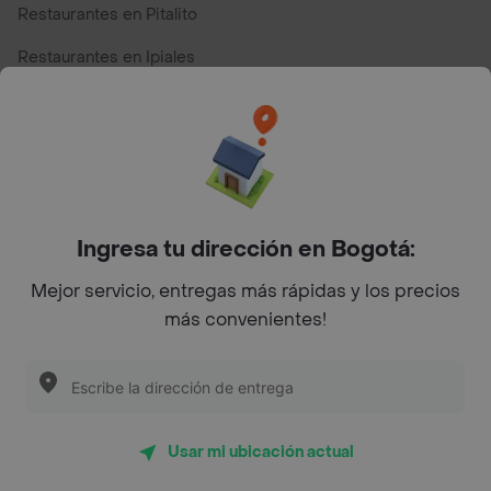
Restaurantes en Pitalito
Restaurantes en Ipiales
Restaurantes en San Andres
Restaurantes cerca de mi para pedir Comida a Domicilio -
Top Marcas y Cadenas de Restaurantes
Ingresa tu dirección en Bogotá:
Encuéntranos en estos países
Mejor servicio, entregas más rápidas y los precios
más convenientes!
App Store
Google play
AppGallery
Usar mi ubicación actual