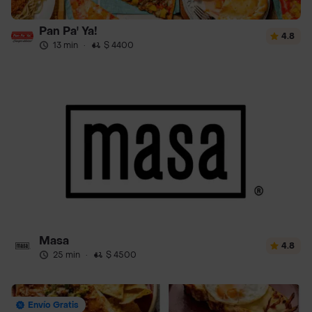
Pan Pa' Ya!
4.8
13 min
·
$ 4400
Masa
4.8
25 min
·
$ 4500
Envío Gratis