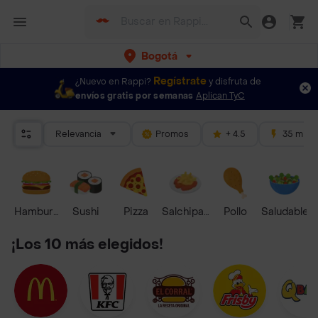
Bogotá
Regístrate
¿Nuevo en Rappi?
y disfruta de
envíos gratis por semanas
Aplican TyC
Relevancia
Promos
+ 4.5
35 mins
Hamburguesa
Sushi
Pizza
Salchipapas
Pollo
Saludable
¡Los 10 más elegidos!