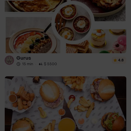
Gurus
4.8
15 min
·
$ 5500