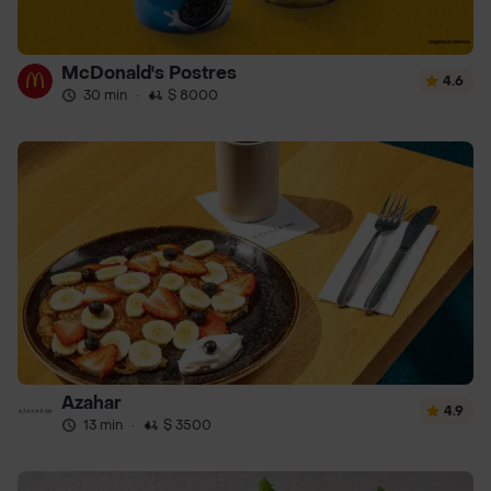
McDonald's Postres
4.6
30 min
·
$ 8000
Azahar
4.9
13 min
·
$ 3500