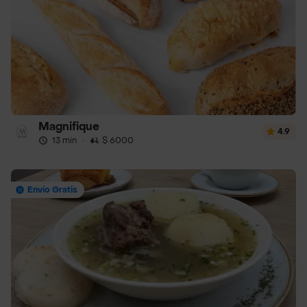
Magnifique
4.9
13 min
·
$ 6000
Envío Gratis