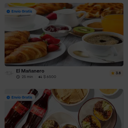
Envío Gratis
El Mañanero
3.8
25 min
·
$ 6500
Envío Gratis