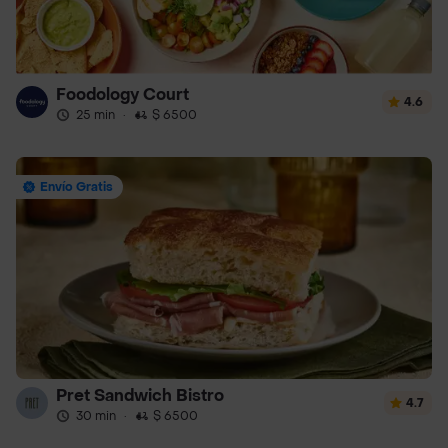
Foodology Court
4.6
25 min
·
$ 6500
Envío Gratis
Pret Sandwich Bistro
4.7
30 min
·
$ 6500