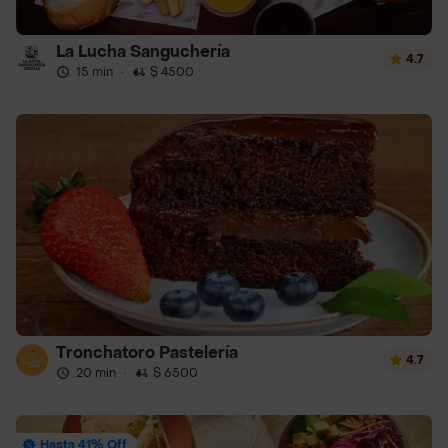
La Lucha Sanguchería
4.7
15 min
·
$ 4500
Tronchatoro Pastelería
4.7
20 min
·
$ 6500
Hasta 41% Off