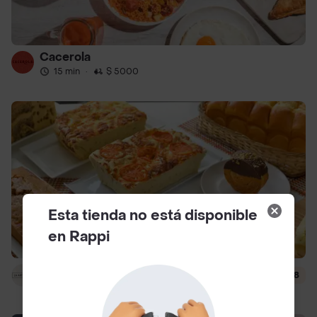
Cacerola
15 min
·
$ 5000
Esta tienda no está disponible
en Rappi
la artesana del pan
4.8
20 min
·
$ 6000