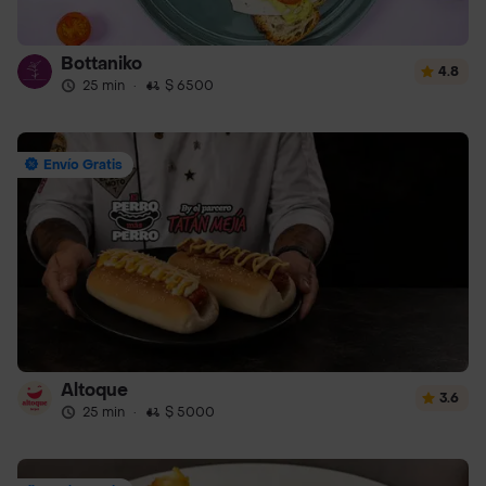
Bottaniko
4.8
25 min
·
$ 6500
Envío Gratis
Altoque
3.6
25 min
·
$ 5000