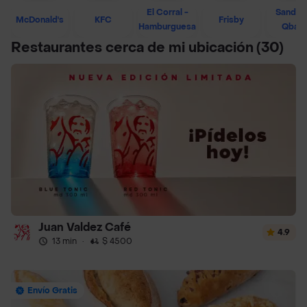
El Corral -
Sandwi
McDonald's
KFC
Frisby
Hamburguesa
Qban
Restaurantes cerca de mi ubicación
(30)
Juan Valdez Café
4.9
13 min
·
$ 4500
Envío Gratis