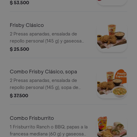
porciones de papas francesas
$ 53.500
medianas (60 g und), 2 ensaladas de
repollo personal (145 g und) y 2 gaseo
Frisby Clásico
2 Presas apanadas, ensalada de
repollo personal (145 g) y gaseosa
(325 ml)
$ 25.500
Combo Frisby Clásico, sopa
2 Presas apanadas, ensalada de
repollo personal (145 g), sopa de
verduras, ajiaquillo o consomé (350 g)
$ 37.500
y gaseosa (325 ml)
Combo Frisburrito
1 Frisburrito Ranch o BBQ, papas a la
francesa mediana (60 g) y gaseosa