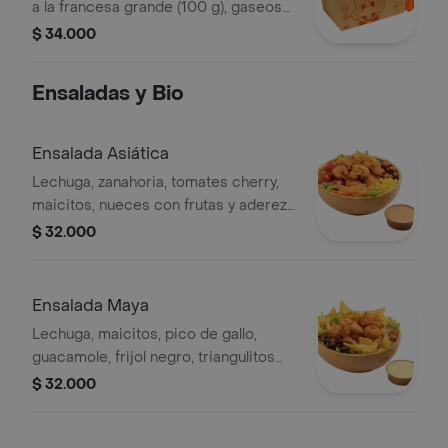
a la francesa grande (100 g), gaseosa
(470 ml)
$ 34.000
Ensaladas y Bio
Ensalada Asiática
Lechuga, zanahoria, tomates cherry,
maicitos, nueces con frutas y aderezo
sésamo. Elige tu proteína entre
$ 32.000
nuggets de pollo (9 und, 15 g und),
filete asado (En trozos, 150 g) o nugg
Ensalada Maya
Lechuga, maicitos, pico de gallo,
guacamole, frijol negro, triangulitos
de maíz y aderezo mexicano. Elige tu
$ 32.000
proteína entre nuggets de pollo (9
und, 15 g und), filete asado (En tro