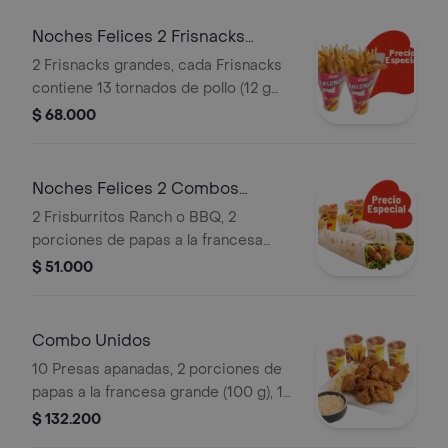
Noches Felices 2 Frisnacks
grandes en ca
2 Frisnacks grandes, cada Frisnacks
contiene 13 tornados de pollo (12 g
und), papas a la francesa grande (100
$ 68.000
g )y gaseosa (470 ml)
Noches Felices 2 Combos
Frisburritos
2 Frisburritos Ranch o BBQ, 2
porciones de papas a la francesa
mediana (60 g und) y 2 gaseosas (325
$ 51.000
ml)
Combo Unidos
10 Presas apanadas, 2 porciones de
papas a la francesa grande (100 g), 1
porción de yuca stick (10 und),
$ 132.200
ensalada de repollo familiar (370 g) y