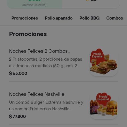
(nuevos usuarios)
Promociones
Pollo apanado
Pollo BBQ
Combos
Promociones
Noches Felices 2 Combos
Fristodontes
2 Fristodontes, 2 porciones de papas
a la francesa mediana (60 g und), 2
gaseosas (325 ml und). Escoge entre
$ 63.000
búfalo Sriracha, BBQ, salsa Frisby o
coreana
Noches Felices Nashville
Un combo Burger Extrema Nashville y
un combo Fristiernos Nashville
(imagen de producto corresponde a
$ 77.800
producto agrandado)