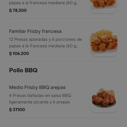
papas a la francesa mediana (60 g
und)
$ 78.300
Familiar Frisby francesa
12 Presas apanadas y 6 porciones de
papas a la francesa mediana (60 g
und)
$ 106.200
Pollo BBQ
Medio Frisby BBQ arepas
4 Presas bañadas en salsa BBQ
ligeramente picante y 6 arepas
$ 37.100