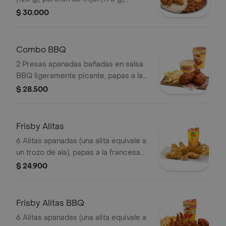
ensalada de repollo personal (145 g), 2
$ 30.000
arepas y gaseosa (325 ml)
Combo BBQ
2 Presas apanadas bañadas en salsa
BBQ ligeramente picante, papas a la
francesa mediana (60 g), ensalada de
$ 28.500
repollo personal (145 g) y gaseosa
(325 ml)
Frisby Alitas
6 Alitas apanadas (una alita equivale a
un trozo de ala), papas a la francesa
mediana (60 g) y gaseosa (325 ml)
$ 24.900
Frisby Alitas BBQ
6 Alitas apanadas (una alita equivale a