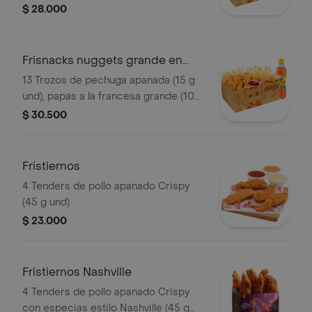
g), gaseosa (400 ml)
$ 28.000
Frisnacks nuggets grande en
caja
13 Trozos de pechuga apanada (15 g
und), papas a la francesa grande (100
g), gaseosa (400 ml)
$ 30.500
Fristiernos
4 Tenders de pollo apanado Crispy
(45 g und)
$ 23.000
Fristiernos Nashville
4 Tenders de pollo apanado Crispy
con especias estilo Nashville (45 g