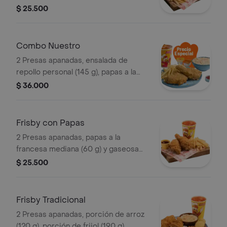
(325 ml)
$ 25.500
Combo Nuestro
2 Presas apanadas, ensalada de
repollo personal (145 g), papas a la
francesa mediana (60 g) y gaseosa
$ 36.000
(325 ml)
Frisby con Papas
2 Presas apanadas, papas a la
francesa mediana (60 g) y gaseosa
(325 ml)
$ 25.500
Frisby Tradicional
2 Presas apanadas, porción de arroz
(120 g), porción de frijol (190 g),