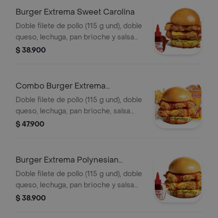
Burger Extrema Sweet Carolina
Doble filete de pollo (115 g und), doble
queso, lechuga, pan brioche y salsa
sweet Carolina
$ 38.900
Combo Burger Extrema
Polynesian Beach
Doble filete de pollo (115 g und), doble
queso, lechuga, pan brioche, salsa
Polynesian beach, francesa mediana
$ 47.900
(60g) y gaseosa (325 ml)
Burger Extrema Polynesian
Beach
Doble filete de pollo (115 g und), doble
queso, lechuga, pan brioche y salsa
Polynesian beach
$ 38.900