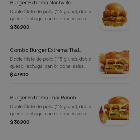
Burger Extrema Nashville
Doble filete de pollo (115 g und), doble
queso, lechuga, pan brioche y salsa
picante estilo Nashville
$ 38.900
Combo Burger Extrema Thai
Ranch
Doble filete de pollo (115 g und), doble
queso, lechuga, pan brioche, salsa
Thai ranch, francesa mediana (60 g) y
$ 47.900
gaseosa (325 ml)
Burger Extrema Thai Ranch
Doble filete de pollo (115 g und), doble
queso, lechuga, pan brioche y salsa
Thai ranch
$ 38.900