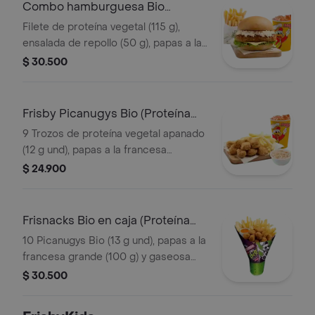
Combo hamburguesa Bio
(Proteína Vegetal)
Filete de proteína vegetal (115 g),
ensalada de repollo (50 g), papas a la
francesa mediana (60 g) y gaseosa
$ 30.500
(325 ml). Escoge entre salsa búfalo
Sriracha, BBQ o coreana
Frisby Picanugys Bio (Proteína
Vegetal)
9 Trozos de proteína vegetal apanado
(12 g und), papas a la francesa
mediana (60 g), ensalada de repollo
$ 24.900
personal (145 g) y gaseosa (325 ml)
Frisnacks Bio en caja (Proteína
Vegetal)
10 Picanugys Bio (13 g und), papas a la
francesa grande (100 g) y gaseosa
(470 ml)
$ 30.500