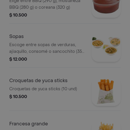
Elige entre BBQ (290 g), mostaneza
BBQ (280 g) o coreana (320 g)
$ 10.500
Sopas
Escoge entre sopas de verduras,
ajiaquillo, consomé o sancochito (350
g)
$ 12.000
Croquetas de yuca sticks
Croquetas de yuca sticks (10 und)
$ 10.500
Francesa grande