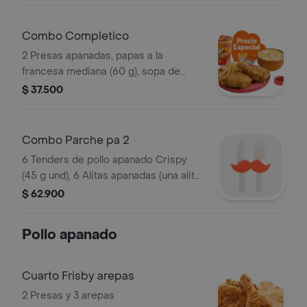
Combo Completico
2 Presas apanadas, papas a la
francesa mediana (60 g), sopa de
verduras, ajiaquillo, consomé o
$ 37.500
sancochito (350 g) y gaseosa (325 ml)
Combo Parche pa 2
6 Tenders de pollo apanado Crispy
(45 g und), 6 Alitas apanadas (una alita
equivale a un trozo de ala), 2
$ 62.900
porciones de papas a la francesa
mediana (60 g), 2 gaseosa (325 ml) y
Pollo apanado
sals
Cuarto Frisby arepas
2 Presas y 3 arepas