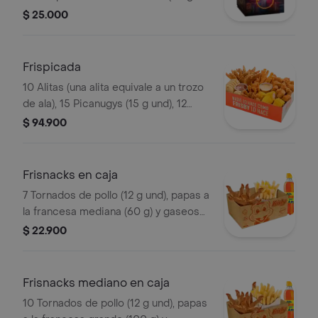
und), sirope de miel picante. Imagen
$ 25.000
de producto corresponde a producto
agrandado
Frispicada
10 Alitas (una alita equivale a un trozo
de ala), 15 Picanugys (15 g und), 12
tornados de pollo (12 g und), 15
$ 94.900
croquetas de yuca sticks, 5 trozos de
mazorca dulce, 8 arepas fritas
Frisnacks en caja
7 Tornados de pollo (12 g und), papas a
la francesa mediana (60 g) y gaseosa
(470 ml)
$ 22.900
Frisnacks mediano en caja
10 Tornados de pollo (12 g und), papas