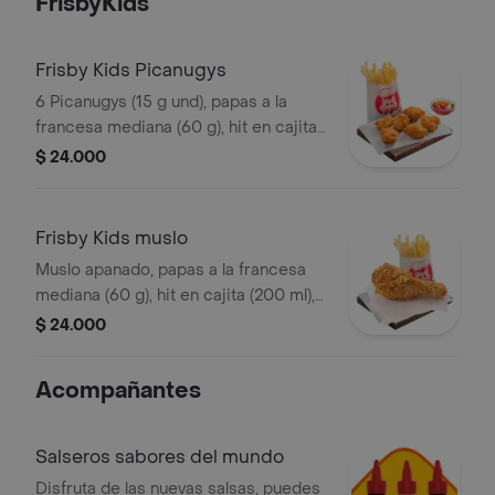
FrisbyKids
Frisby Kids Picanugys
6 Picanugys (15 g und), papas a la
francesa mediana (60 g), hit en cajita
(200 ml), golosina y un divertido
$ 24.000
juguete
Frisby Kids muslo
Muslo apanado, papas a la francesa
mediana (60 g), hit en cajita (200 ml),
golosina y un divertido juguete
$ 24.000
Acompañantes
Salseros sabores del mundo
Disfruta de las nuevas salsas, puedes