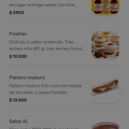
escoger entrega sweet Caroline,
Polynesian beach o Thai ranch
$ 5900
Postres
Disfruta tu sabor preferido: Tres
leches milo (80 g), tres leches frutos
rojos (90 g), combinado de maracuyá
$ 10.500
(130 g) y tres leches arequipe (90 g)
Plátano maduro
Plátano maduro frito con mermelada
de bocadillo y queso fundido
$ 13.000
Salsa XL