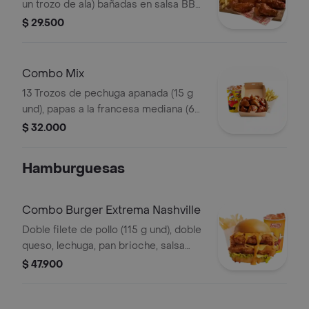
un trozo de ala) bañadas en salsa BBQ
ligeramente picante , papas a la
$ 29.500
francesa mediana (60 g) y gaseosa
(325 ml)
Combo Mix
13 Trozos de pechuga apanada (15 g
und), papas a la francesa mediana (60
g) y gaseosa (325 ml)
$ 32.000
Hamburguesas
Combo Burger Extrema Nashville
Doble filete de pollo (115 g und), doble
queso, lechuga, pan brioche, salsa
picante estilo Nashville, francesa
$ 47.900
mediana (60 g) y gaseosa (325 ml)