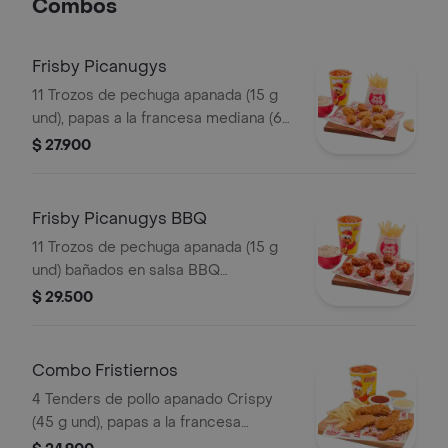
Combos
Frisby Picanugys
11 Trozos de pechuga apanada (15 g
und), papas a la francesa mediana (60
g), ensalada de repollo personal (145
$ 27.900
g) y gaseosa (325 ml)
Frisby Picanugys BBQ
11 Trozos de pechuga apanada (15 g
und) bañados en salsa BBQ
ligeramente picante, papas a la
$ 29.500
francesa mediana (60 g), ensalada de
repollo personal (145 g) y gaseosa
(325 ml)
Combo Fristiernos
4 Tenders de pollo apanado Crispy
(45 g und), papas a la francesa
mediana (60 g) y gaseosa (325 ml)