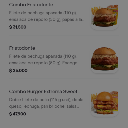
Combo Fristodonte
Filete de pechuga apanada (110 g),
ensalada de repollo (50 g), papas a la
francesa mediana (60 g) y gaseosa
$ 31.500
(325 ml). Escoge entre salsa búfalo
Sriracha, BBQ, salsa Frisby o corean
Fristodonte
Filete de pechuga apanada (110 g),
ensalada de repollo (50 g). Escoge
entre salsa búfalo sriracha, BBQ, salsa
$ 25.000
Frisby o coreana
Combo Burger Extrema Sweet
Carolina
Doble filete de pollo (115 g und), doble
queso, lechuga, pan brioche, salsa
sweet Carolina,francesa mediana (60
$ 47.900
g) y gaseosa (325 ml)