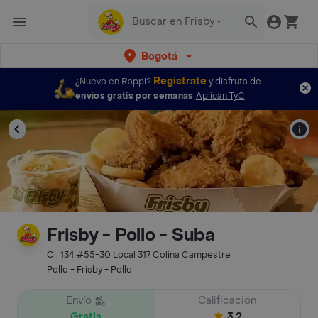
Bogotá
Regístrate
¿Nuevo en Rappi?
y disfruta de
envíos gratis por semanas
Aplican TyC
Frisby - Pollo - Suba
Cl. 134 #55-30 Local 317 Colina Campestre
Pollo - Frisby - Pollo
Envío
Calificación
Gratis
3.2