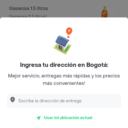
Gaseosa 1.5 litros
Gaseosa (1.5 litros)
$ 8500
Mr Tea 500 ml
Mr Tea limón (500 ml)
Ingresa tu dirección en Bogotá:
$ 5000
Mejor servicio, entregas más rápidas y los precios
más convenientes!
Agua Saborizada H2OH! 600 ml
Agua saborizada H2OH! (600 ml)
$ 7000
Usar mi ubicación actual