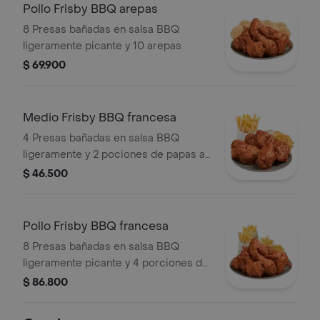
Pollo Frisby BBQ arepas
8 Presas bañadas en salsa BBQ
ligeramente picante y 10 arepas
$ 69.900
Medio Frisby BBQ francesa
4 Presas bañadas en salsa BBQ
ligeramente y 2 pociones de papas a
la francesa mediana (60 g und)
$ 46.500
Pollo Frisby BBQ francesa
8 Presas bañadas en salsa BBQ
ligeramente picante y 4 porciones de
papas a la francesa mediana (60 g
$ 86.800
und)