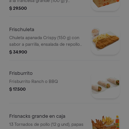
a la francesa grande (100 g) y
gaseosa (470 ml)
$ 29.500
Frischuleta
Chuleta apanada Crispy (150 g) con
sabor a parrilla, ensalada de repollo
personal (145 g) y papas a la francesa
$ 34.900
grande (100 g)
Frisburrito
Frisburrito Ranch o BBQ
$ 17.500
Frisnacks grande en caja
13 Tornados de pollo (12 g und), papas