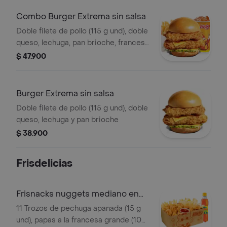
Combo Burger Extrema sin salsa
Doble filete de pollo (115 g und), doble
queso, lechuga, pan brioche, francesa
mediana (60 g) y gaseosa (325 ml)
$ 47.900
Burger Extrema sin salsa
Doble filete de pollo (115 g und), doble
queso, lechuga y pan brioche
$ 38.900
Frisdelicias
Frisnacks nuggets mediano en
caja
11 Trozos de pechuga apanada (15 g
und), papas a la francesa grande (100