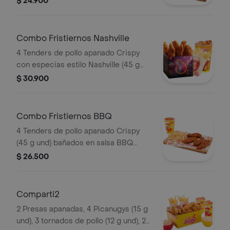
$ 24.900
Combo Fristiernos Nashville
4 Tenders de pollo apanado Crispy
con especias estilo Nashville (45 g
und), sirope de miel picante, papas a
$ 30.900
la francesa mediana (60 g) y gaseosa
(325 ml). Imagen de producto corres
Combo Fristiernos BBQ
4 Tenders de pollo apanado Crispy
(45 g und) bañados en salsa BBQ
ligeramente picante, papas a la
$ 26.500
francesa mediana (60 g) y gaseosa
(325 ml)
Comparti2
2 Presas apanadas, 4 Picanugys (15 g
und), 3 tornados de pollo (12 g und), 2