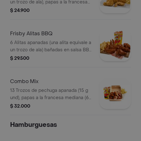
un trozo de ala), papas a la francesa
mediana (60 g) y gaseosa (325 ml)
$ 24.900
Frisby Alitas BBQ
6 Alitas apanadas (una alita equivale a
un trozo de ala) bañadas en salsa BBQ
ligeramente picante , papas a la
$ 29.500
francesa mediana (60 g) y gaseosa
(325 ml)
Combo Mix
13 Trozos de pechuga apanada (15 g
und), papas a la francesa mediana (60
g) y gaseosa (325 ml)
$ 32.000
Hamburguesas