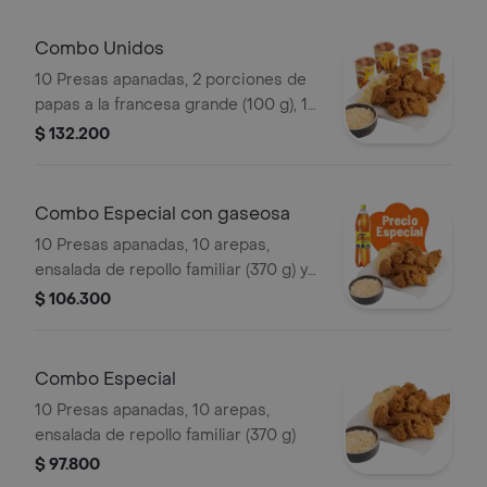
Combo Unidos
10 Presas apanadas, 2 porciones de
papas a la francesa grande (100 g), 1
porción de yuca stick (10 und),
$ 132.200
ensalada de repollo familiar (370 g) y
gaseosa (1.5 litros)
Combo Especial con gaseosa
10 Presas apanadas, 10 arepas,
ensalada de repollo familiar (370 g) y
gaseosa (1.5 litros)
$ 106.300
Combo Especial
10 Presas apanadas, 10 arepas,
ensalada de repollo familiar (370 g)
$ 97.800