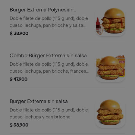
Burger Extrema Polynesian
Beach
Doble filete de pollo (115 g und), doble
queso, lechuga, pan brioche y salsa
Polynesian beach
$ 38.900
Combo Burger Extrema sin salsa
Doble filete de pollo (115 g und), doble
queso, lechuga, pan brioche, francesa
mediana (60 g) y gaseosa (325 ml)
$ 47.900
Burger Extrema sin salsa
Doble filete de pollo (115 g und), doble
queso, lechuga y pan brioche
$ 38.900