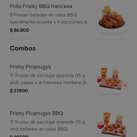
Pollo Frisby BBQ francesa
8 Presas bañadas en salsa BBQ
ligeramente picante y 4 porciones de
papas a la francesa mediana (60 g
$ 86.800
und)
Combos
Frisby Picanugys
11 Trozos de pechuga apanada (15 g
und), papas a la francesa mediana (60
g), ensalada de repollo personal (145
$ 27.900
g) y gaseosa (325 ml)
Frisby Picanugys BBQ
11 Trozos de pechuga apanada (15 g
und) bañados en salsa BBQ
ligeramente picante, papas a la