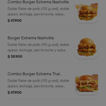
Combo Burger Extrema Nashville
Doble filete de pollo (115 g und), doble
queso, lechuga, pan brioche, salsa
picante estilo Nashville, francesa
$ 47.900
mediana (60 g) y gaseosa (325 ml)
Burger Extrema Nashville
Doble filete de pollo (115 g und), doble
queso, lechuga, pan brioche y salsa
picante estilo Nashville
$ 38.900
Combo Burger Extrema Thai
Ranch
Doble filete de pollo (115 g und), doble
queso, lechuga, pan brioche, salsa
Thai ranch, francesa mediana (60 g) y
$ 47.900
gaseosa (325 ml)