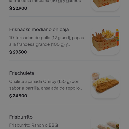
la francesa mediana (60 g) y gaseosa
(470 ml)
$ 22.900
Frisnacks mediano en caja
10 Tornados de pollo (12 g und), papas
a la francesa grande (100 g) y
gaseosa (470 ml)
$ 29.500
Frischuleta
Chuleta apanada Crispy (150 g) con
sabor a parrilla, ensalada de repollo
personal (145 g) y papas a la francesa
$ 34.900
grande (100 g)
Frisburrito
Frisburrito Ranch o BBQ