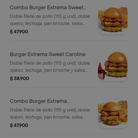
Combo Burger Extrema Sweet
Carolina
Doble filete de pollo (115 g und), doble
queso, lechuga, pan brioche, salsa
sweet Carolina,francesa mediana (60
$ 47.900
g) y gaseosa (325 ml)
Burger Extrema Sweet Carolina
Doble filete de pollo (115 g und), doble
queso, lechuga, pan brioche y salsa
sweet Carolina
$ 38.900
Combo Burger Extrema
Polynesian Beach
Doble filete de pollo (115 g und), doble
queso, lechuga, pan brioche, salsa
Polynesian beach, francesa mediana
$ 47.900
(60g) y gaseosa (325 ml)