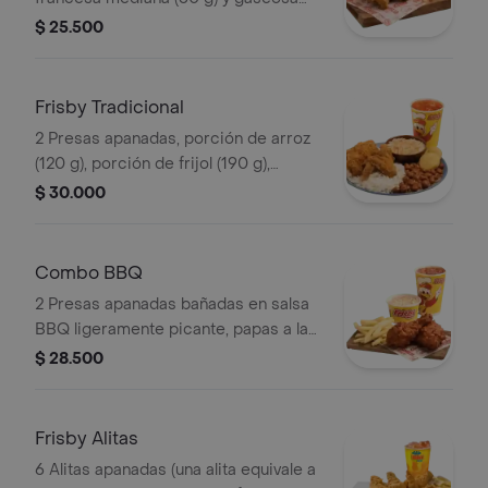
(325 ml)
$ 25.500
Frisby Tradicional
2 Presas apanadas, porción de arroz
(120 g), porción de frijol (190 g),
ensalada de repollo personal (145 g), 2
$ 30.000
arepas y gaseosa (325 ml)
Combo BBQ
2 Presas apanadas bañadas en salsa
BBQ ligeramente picante, papas a la
francesa mediana (60 g), ensalada de
$ 28.500
repollo personal (145 g) y gaseosa
(325 ml)
Frisby Alitas
6 Alitas apanadas (una alita equivale a