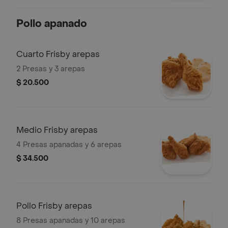
porciones de papas a la francesa
mediana (60 g), 2 gaseosa (325 ml) y
Pollo apanado
sals
Cuarto Frisby arepas
2 Presas y 3 arepas
$ 20.500
Medio Frisby arepas
4 Presas apanadas y 6 arepas
$ 34.500
Pollo Frisby arepas
8 Presas apanadas y 10 arepas