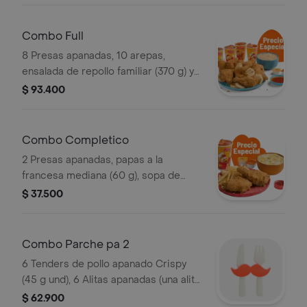
Combo Full
8 Presas apanadas, 10 arepas,
ensalada de repollo familiar (370 g) y
gaseosa (1.5 litros)
$ 93.400
Combo Completico
2 Presas apanadas, papas a la
francesa mediana (60 g), sopa de
verduras, ajiaquillo, consomé o
$ 37.500
sancochito (350 g) y gaseosa (325 ml)
Combo Parche pa 2
6 Tenders de pollo apanado Crispy
(45 g und), 6 Alitas apanadas (una alita
equivale a un trozo de ala), 2
$ 62.900