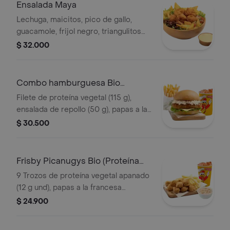
Ensalada Maya
Lechuga, maicitos, pico de gallo,
guacamole, frijol negro, triangulitos
de maíz y aderezo mexicano. Elige tu
$ 32.000
proteína entre nuggets de pollo (9
und, 15 g und), filete asado (En tro
Combo hamburguesa Bio
(Proteína Vegetal)
Filete de proteína vegetal (115 g),
ensalada de repollo (50 g), papas a la
francesa mediana (60 g) y gaseosa
$ 30.500
(325 ml). Escoge entre salsa búfalo
Sriracha, BBQ o coreana
Frisby Picanugys Bio (Proteína
Vegetal)
9 Trozos de proteína vegetal apanado
(12 g und), papas a la francesa
mediana (60 g), ensalada de repollo
$ 24.900
personal (145 g) y gaseosa (325 ml)