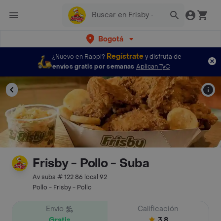
Bogotá
Regístrate
¿Nuevo en Rappi?
y disfruta de
envíos gratis por semanas
Aplican TyC
Frisby - Pollo - Suba
Av suba # 122 86 local 92
Pollo - Frisby - Pollo
Envío
Calificación
Gratis
3.8