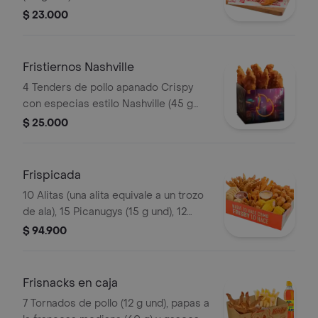
$ 23.000
Fristiernos Nashville
4 Tenders de pollo apanado Crispy
con especias estilo Nashville (45 g
und), sirope de miel picante. Imagen
$ 25.000
de producto corresponde a producto
agrandado
Frispicada
10 Alitas (una alita equivale a un trozo
de ala), 15 Picanugys (15 g und), 12
tornados de pollo (12 g und), 15
$ 94.900
croquetas de yuca sticks, 5 trozos de
mazorca dulce, 8 arepas fritas
Frisnacks en caja
7 Tornados de pollo (12 g und), papas a