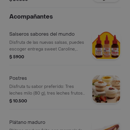
Acompañantes
Salseros sabores del mundo
Disfruta de las nuevas salsas, puedes
escoger entrega sweet Caroline,
Polynesian beach o Thai ranch
$ 5900
Postres
Disfruta tu sabor preferido: Tres
leches milo (80 g), tres leches frutos
rojos (90 g), combinado de maracuyá
$ 10.500
(130 g) y tres leches arequipe (90 g)
Plátano maduro