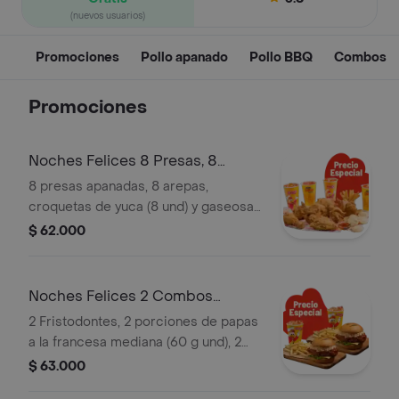
(nuevos usuarios)
Promociones
Pollo apanado
Pollo BBQ
Combos
Promociones
Noches Felices 8 Presas, 8
arepas, 8 yuc
8 presas apanadas, 8 arepas,
croquetas de yuca (8 und) y gaseosa
(1.5 litros)
$ 62.000
Noches Felices 2 Combos
Fristodontes
2 Fristodontes, 2 porciones de papas
a la francesa mediana (60 g und), 2
gaseosas (325 ml und). Escoge entre
$ 63.000
búfalo Sriracha, BBQ, salsa Frisby o