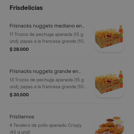
Frisdelicias
Frisnacks nuggets mediano en
caja
11 Trozos de pechuga apanada (15 g
und), papas a la francesa grande (100
g), gaseosa (400 ml)
$ 28.000
Frisnacks nuggets grande en
caja
13 Trozos de pechuga apanada (15 g
und), papas a la francesa grande (100
g), gaseosa (400 ml)
$ 30.500
Fristiernos
4 Tenders de pollo apanado Crispy
(45 g und)