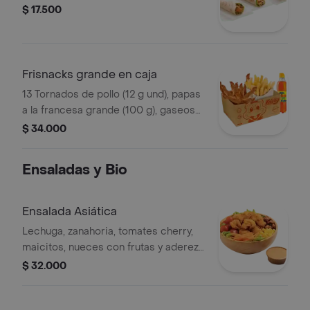
$ 17.500
Frisnacks grande en caja
13 Tornados de pollo (12 g und), papas
a la francesa grande (100 g), gaseosa
(470 ml)
$ 34.000
Ensaladas y Bio
Ensalada Asiática
Lechuga, zanahoria, tomates cherry,
maicitos, nueces con frutas y aderezo
sésamo. Elige tu proteína entre
$ 32.000
nuggets de pollo (9 und, 15 g und),
filete asado (En trozos, 150 g) o nugg