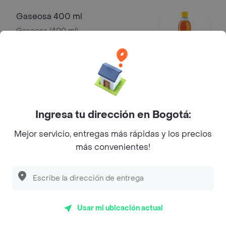
Gaseosa 400 ml
Gaseosa (400 ml)
$ 5000
Gaseosa 1.5 litros
Gaseosa (1.5 litros)
Ingresa tu dirección en Bogotá:
$ 8500
Mejor servicio, entregas más rápidas y los precios
más convenientes!
Mr Tea 500 ml
Mr Tea limón (500 ml)
$ 5000
Usar mi ubicación actual