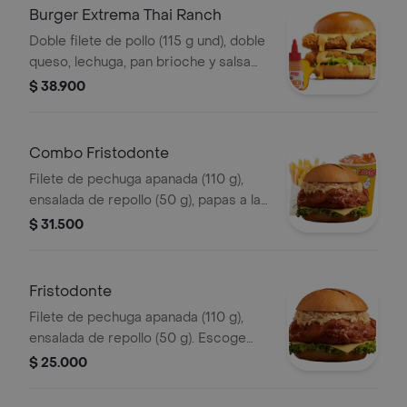
Burger Extrema Thai Ranch
Doble filete de pollo (115 g und), doble
queso, lechuga, pan brioche y salsa
Thai ranch
$ 38.900
Combo Fristodonte
Filete de pechuga apanada (110 g),
ensalada de repollo (50 g), papas a la
francesa mediana (60 g) y gaseosa
$ 31.500
(325 ml). Escoge entre salsa búfalo
Sriracha, BBQ, salsa Frisby o corean
Fristodonte
Filete de pechuga apanada (110 g),
ensalada de repollo (50 g). Escoge
entre salsa búfalo sriracha, BBQ, salsa
$ 25.000
Frisby o coreana