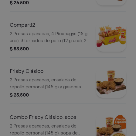
ligeramente picante, papas a la
$ 26.500
francesa mediana (60 g) y gaseosa
(325 ml)
Comparti2
2 Presas apanadas, 4 Picanugys (15 g
und), 3 tornados de pollo (12 g und), 2
porciones de papas francesas
$ 53.500
medianas (60 g und), 2 ensaladas de
repollo personal (145 g und) y 2 gaseo
Frisby Clásico
2 Presas apanadas, ensalada de
repollo personal (145 g) y gaseosa
(325 ml)
$ 25.500
Combo Frisby Clásico, sopa
2 Presas apanadas, ensalada de
repollo personal (145 g), sopa de