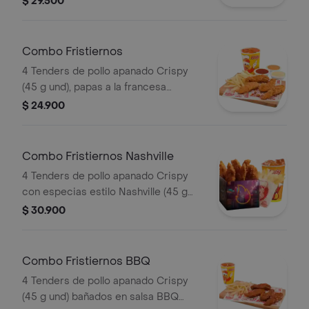
$ 29.500
francesa mediana (60 g), ensalada de
repollo personal (145 g) y gaseosa
(325 ml)
Combo Fristiernos
4 Tenders de pollo apanado Crispy
(45 g und), papas a la francesa
mediana (60 g) y gaseosa (325 ml)
$ 24.900
Combo Fristiernos Nashville
4 Tenders de pollo apanado Crispy
con especias estilo Nashville (45 g
und), sirope de miel picante, papas a
$ 30.900
la francesa mediana (60 g) y gaseosa
(325 ml). Imagen de producto corres
Combo Fristiernos BBQ
4 Tenders de pollo apanado Crispy
(45 g und) bañados en salsa BBQ