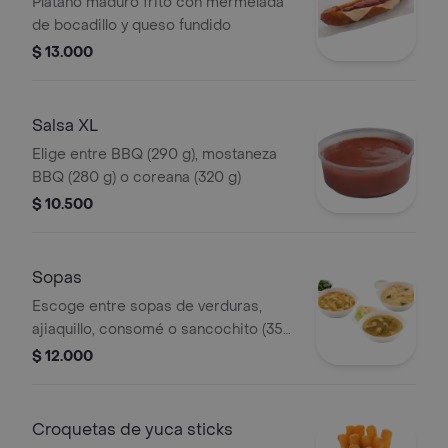
Plátano maduro frito con mermelada
de bocadillo y queso fundido
$ 13.000
Salsa XL
Elige entre BBQ (290 g), mostaneza
BBQ (280 g) o coreana (320 g)
$ 10.500
Sopas
Escoge entre sopas de verduras,
ajiaquillo, consomé o sancochito (350
g)
$ 12.000
Croquetas de yuca sticks