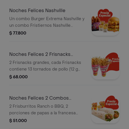
coreana
Noches Felices Nashville
Un combo Burger Extrema Nashville y
un combo Fristiernos Nashville
(imagen de producto corresponde a
$ 77.800
producto agrandado)
Noches Felices 2 Frisnacks
grandes en ca
2 Frisnacks grandes, cada Frisnacks
contiene 13 tornados de pollo (12 g
und), papas a la francesa grande (100
$ 68.000
g )y gaseosa (470 ml)
Noches Felices 2 Combos
Frisburritos
2 Frisburritos Ranch o BBQ, 2
porciones de papas a la francesa
mediana (60 g und) y 2 gaseosas (325
$ 51.000
ml)