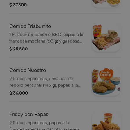
verduras, ajiaquillo o consomé (350 g)
$ 37.500
y gaseosa (325 ml)
Combo Frisburrito
1 Frisburrito Ranch o BBQ, papas a la
francesa mediana (60 g) y gaseosa
(325 ml)
$ 25.500
Combo Nuestro
2 Presas apanadas, ensalada de
repollo personal (145 g), papas a la
francesa mediana (60 g) y gaseosa
$ 36.000
(325 ml)
Frisby con Papas
2 Presas apanadas, papas a la
francesa mediana (60 g) y gaseosa