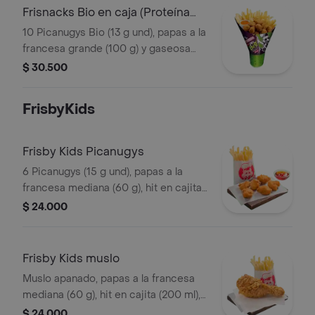
Frisnacks Bio en caja (Proteína
Vegetal)
10 Picanugys Bio (13 g und), papas a la
francesa grande (100 g) y gaseosa
(470 ml)
$ 30.500
FrisbyKids
Frisby Kids Picanugys
6 Picanugys (15 g und), papas a la
francesa mediana (60 g), hit en cajita
(200 ml), golosina y un divertido
$ 24.000
juguete
Frisby Kids muslo
Muslo apanado, papas a la francesa
mediana (60 g), hit en cajita (200 ml),
golosina y un divertido juguete
$ 24.000