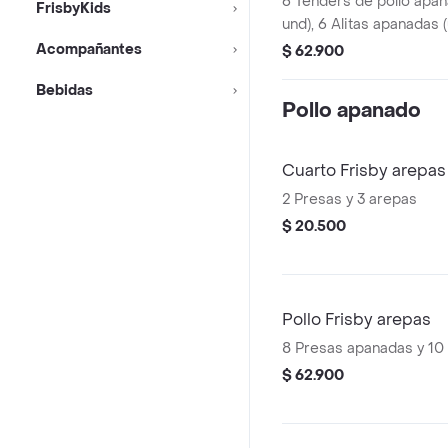
6 Tenders de pollo apan
FrisbyKids
und), 6 Alitas apanadas (
a un trozo de ala), 2 po
Acompañantes
$ 62.900
la francesa mediana (60
Bebidas
(325 ml) y sals
Pollo apanado
Cuarto Frisby arepas
2 Presas y 3 arepas
$ 20.500
Pollo Frisby arepas
8 Presas apanadas y 10
$ 62.900