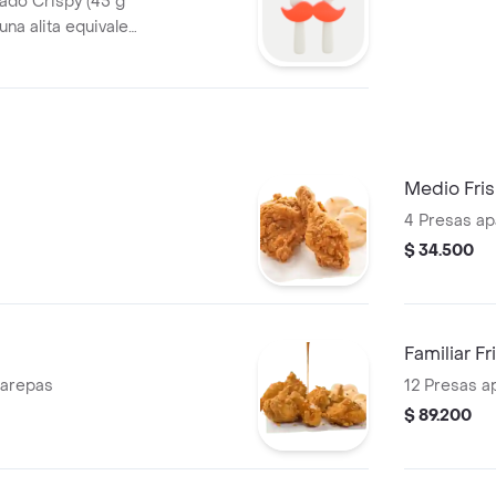
ado Crispy (45 g
una alita equivale
rciones de papas a
 g), 2 gaseosa
Medio Fri
4 Presas ap
$ 34.500
Familiar F
 arepas
12 Presas a
$ 89.200