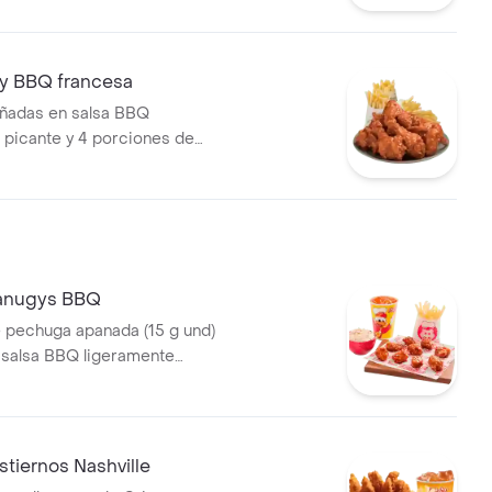
by BBQ francesa
añadas en salsa BBQ
 picante y 4 porciones de
francesa mediana (60 g und)
canugys BBQ
e pechuga apanada (15 g und)
 salsa BBQ ligeramente
pas a la francesa mediana (60
 de repollo personal (145 g) y
5 ml)
tiernos Nashville