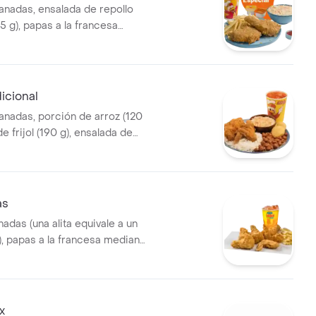
anadas, ensalada de repollo
5 g), papas a la francesa
 g) y gaseosa (325 ml)
dicional
anadas, porción de arroz (120
de frijol (190 g), ensalada de
onal (145 g), 2 arepas y
5 ml)
as
nadas (una alita equivale a un
), papas a la francesa mediana
eosa (325 ml)
x