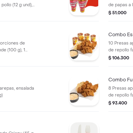
pollo (12 g und),
de papas a 
de (100 g )y
und) y 2 ga
$ 51.000
Combo Esp
porciones de
10 Presas a
de (100 g), 1
de repollo f
0 und), ensalada
litros)
$ 106.300
g) y gaseosa (1.5
Combo Ful
arepas, ensalada
8 Presas ap
g)
de repollo f
litros)
$ 93.400