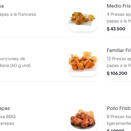
sa
Medio Fri
apas a la francesa
4 Presas ap
papas a la 
$ 43.500
Familiar F
porciones de
12 Presas a
iana (60 g und)
papas a la 
$ 106.200
epas
Pollo Fris
alsa BBQ
8 Presas b
 arepas
ligeramente