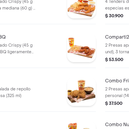
ado Crispy (45 g
4 Tenders d
a mediana (60 g) y
especias est
sirope de mi
$ 30.900
francesa me
ml). Imagen
BBQ
Comparti
ado Crispy (45 g
2 Presas ap
BBQ ligeramente
und), 3 torn
ncesa mediana (60
porciones 
$ 53.500
(60 g und), 
personal (1
Combo Fri
lada de repollo
2 Presas ap
sa (325 ml)
personal (14
ajiaquillo 
$ 37.500
(325 ml)
Combo Nu