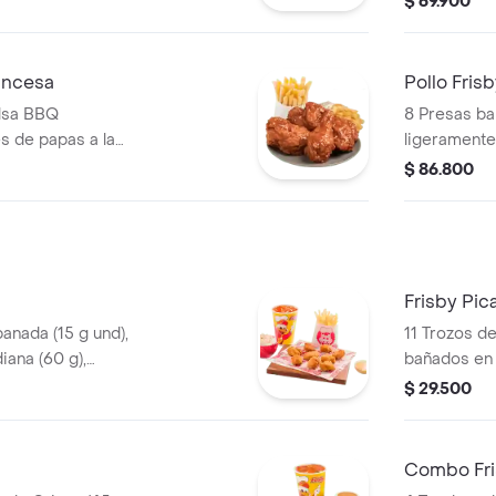
$ 69.900
ancesa
Pollo Fris
alsa BBQ
8 Presas b
s de papas a la
ligeramente
 und)
papas a la 
$ 86.800
Frisby Pi
anada (15 g und),
11 Trozos d
iana (60 g),
bañados en
onal (145 g) y
picante, pa
$ 29.500
g), ensalada
gaseosa (32
Combo Fris