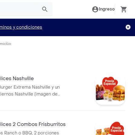
Ingreso
minos y condiciones
micilio
ices Nashville
rger Extrema Nashville y un
iernos Nashville (imagen de
orresponde a producto
lices 2 Combos Frisburritos
tos Ranch o BBQ, 2 porciones