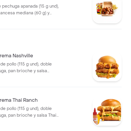
e pechuga apanada (15 g und),
francesa mediana (60 g) y
5 ml)
rema Nashville
 de pollo (115 g und), doble
uga, pan brioche y salsa
lo Nashville
trema Thai Ranch
 de pollo (115 g und), doble
ga, pan brioche y salsa Thai