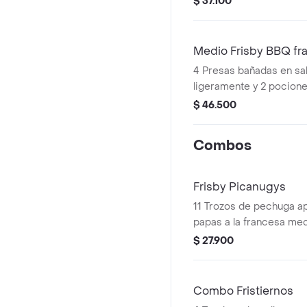
$ 37.100
Medio Frisby BBQ fr
4 Presas bañadas en s
ligeramente y 2 pocione
francesa mediana (60 g
$ 46.500
Combos
Frisby Picanugys
11 Trozos de pechuga ap
papas a la francesa med
ensalada de repollo pers
$ 27.900
gaseosa (325 ml)
Combo Fristiernos