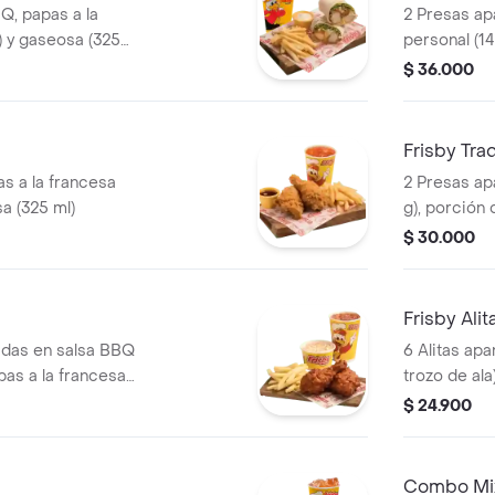
Q, papas a la
2 Presas ap
) y gaseosa (325
personal (14
mediana (60
$ 36.000
Frisby Tra
s a la francesa
2 Presas ap
a (325 ml)
g), porción 
repollo pers
$ 30.000
gaseosa (32
Frisby Alit
adas en salsa BBQ
6 Alitas apa
pas a la francesa
trozo de ala
a de repollo
(60 g) y gas
$ 24.900
sa (325 ml)
Combo Mi