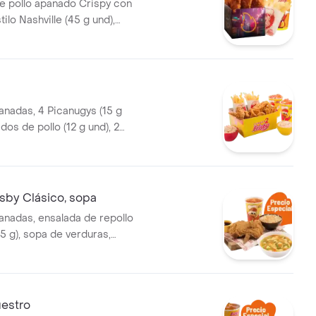
e pollo apanado Crispy con
ilo Nashville (45 g und),
el picante, papas a la
diana (60 g) y gaseosa (325
 de producto corres
2
anadas, 4 Picanugys (15 g
ados de pollo (12 g und), 2
de papas francesas medianas
2 ensaladas de repollo
45 g und) y 2 gaseo
sby Clásico, sopa
anadas, ensalada de repollo
5 g), sopa de verduras,
o consomé (350 g) y gaseosa
estro