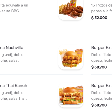
ita equivale a un
13 Trozos d
n salsa BBQ
papas a la 
apas a la francesa
gaseosa (32
$ 32.000
a (325 ml)
a Nashville
Burger Ext
5 g und), doble
Doble filete
oche, salsa
queso, lech
, francesa mediana
picante esti
$ 38.900
)
ma Thai Ranch
Burger Ex
5 g und), doble
Doble filete
che, salsa Thai
queso, lechu
 (60 g) y gaseosa
ranch
$ 38.900