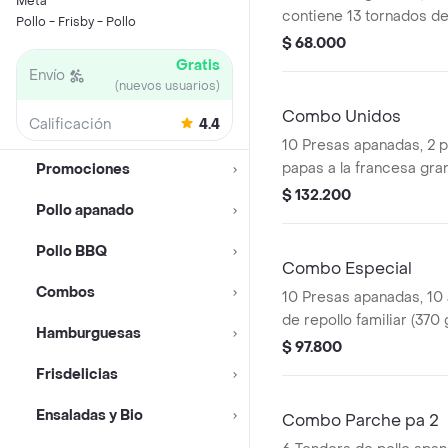
Meta
contiene 13 tornados de 
Pollo - Frisby - Pollo
papas a la francesa gran
$ 68.000
gaseosa (470 ml)
Gratis
Envío
(nuevos usuarios)
Combo Unidos
Calificación
4.4
10 Presas apanadas, 2 
papas a la francesa gran
Promociones
porción de yuca stick (1
$ 132.200
Pollo apanado
de repollo familiar (370 
litros)
Pollo BBQ
Combo Especial
Combos
10 Presas apanadas, 10 
de repollo familiar (370 
Hamburguesas
$ 97.800
Frisdelicias
Ensaladas y Bio
Combo Parche pa 2