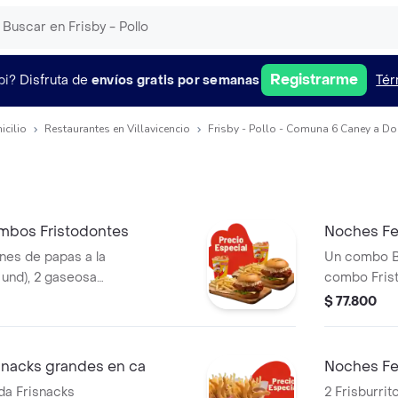
Registrarme
pi?
Disfruta de
envíos gratis por semanas
Tér
icilio
Restaurantes en Villavicencio
Frisby - Pollo - Comuna 6 Caney a Do
mbos Fristodontes
Noches Fel
ones de papas a la
Un combo Bu
 und), 2 gaseosas
combo Frist
tre búfalo
producto c
$ 77.800
isby o coreana
agrandado)
snacks grandes en ca
Noches Fe
da Frisnacks
2 Frisburri