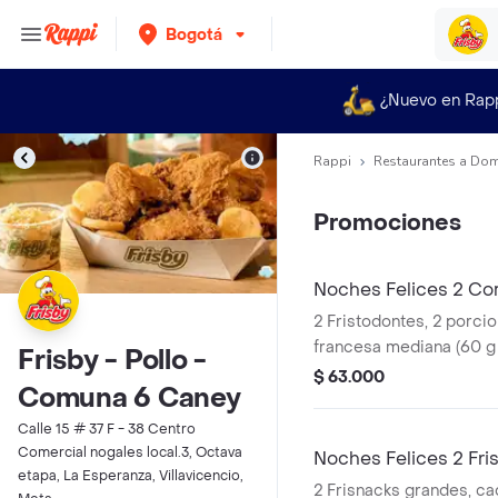
Bogotá
¿Nuevo en Rap
Rappi
Restaurantes a Dom
Promociones
Noches Felices 2 Co
2 Fristodontes, 2 porci
francesa mediana (60 g
Frisby - Pollo -
(325 ml und). Escoge en
$ 63.000
Comuna 6 Caney
Sriracha, BBQ, salsa Fr
Calle 15 # 37 F - 38 Centro
Comercial nogales local.3, Octava
Noches Felices 2 Fri
etapa, La Esperanza, Villavicencio,
2 Frisnacks grandes, ca