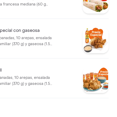
la francesa mediana (60 g
seosas (325 ml)
ecial con gaseosa
panadas, 10 arepas, ensalada
amiliar (370 g) y gaseosa (1.5
l
anadas, 10 arepas, ensalada
amiliar (370 g) y gaseosa (1.5