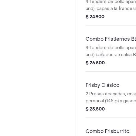
4 Tenders de pollo apan
und), papas a la frances
gaseosa (325 ml)
$ 24.900
Combo Fristiernos 
4 Tenders de pollo apan
und) bañados en salsa 
picante, papas a la fra
$ 26.500
g) y gaseosa (325 ml)
Frisby Clásico
2 Presas apanadas, ensa
personal (145 g) y gaseo
$ 25.500
Combo Frisburrito