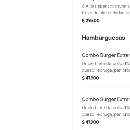
6 Alitas apanadas (una al
trozo de ala) bañadas e
ligeramente picante , p
$ 29.500
mediana (60 g) y gaseos
Hamburguesas
Combo Burger Extrem
Doble filete de pollo (11
queso, lechuga, pan bri
picante estilo Nashville
$ 47.900
(60 g) y gaseosa (325 ml
Combo Burger Extre
Doble filete de pollo (11
queso, lechuga, pan brio
ranch, francesa mediana
$ 47.900
(325 ml)