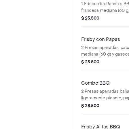
1 Frisburrito Ranch o BB
francesa mediana (60 g
ml)
$ 25.500
Frisby con Papas
2 Presas apanadas, papa
mediana (60 g) y gaseos
$ 25.500
Combo BBQ
2 Presas apanadas bañ
ligeramente picante, pa
mediana (60 g), ensalad
$ 28.500
personal (145 g) y gaseo
Frisby Alitas BBQ