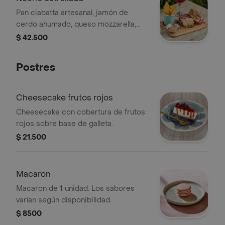
Pan ciabatta artesanal, jamón de
cerdo ahumado, queso mozzarella,
piña calada, jalapeños, cebolla
$ 42.500
caramelizada, lechuga, tomates
frescos y mayonesa de ajo.
Postres
Cheesecake frutos rojos
Cheesecake con cobertura de frutos
rojos sobre base de galleta.
$ 21.500
Macaron
Macaron de 1 unidad. Los sabores
varían según disponibilidad.
$ 8500