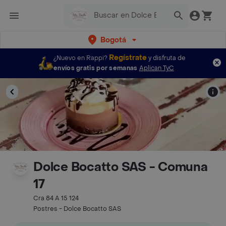
Bogotá
Regístrate
¿Nuevo en Rappi?
y disfruta de
envíos gratis por semanas
Aplican TyC
Dolce Bocatto SAS - Comuna
17
Cra 84 A 15 124
Postres - Dolce Bocatto SAS