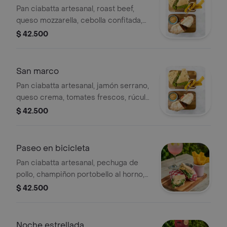
Pan ciabatta artesanal, roast beef,
queso mozzarella, cebolla confitada,
lechuga, rúcula, tomates frescos,
$ 42.500
chimichurri de tomates secos y
mayonesa de ajo.
San marco
Pan ciabatta artesanal, jamón serrano,
queso crema, tomates frescos, rúcula
y albahaca, salsa napolitana y
$ 42.500
reducción de vinagre balsámico.
Paseo en bicicleta
Pan ciabatta artesanal, pechuga de
pollo, champiñon portobello al horno,
queso mozzarella, cebolla
$ 42.500
caramelizada, rúcula, hummus y
mayonesa de ajo.
Noche estrellada