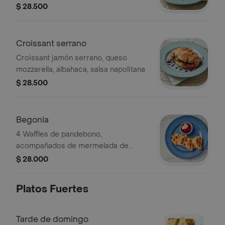
ajo
$ 28.500
Croissant serrano
Croissant jamón serrano, queso
mozzarella, albahaca, salsa napolitana
$ 28.500
Begonia
4 Waffles de pandebono,
acompañados de mermelada de
frutos rojos y queso crema.
$ 28.000
Platos Fuertes
Tarde de domingo