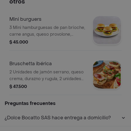
otros
Mini burguers
3 Mini hamburguesas de pan brioche,
carne angus, queso provolone,
mermelada de pimentón ahumado,
$ 45.000
lechuga y tomate. acompañadas con
sala criolla.
Bruschetta ibérica
2 Unidades de jamón serrano, queso
crema, durazno y rugula, 2 unidades
de curados, queso manchego y
$ 47.500
albahaca, 2 unidades de maduro,
queso mozzarella, tocineta y menta.
Preguntas frecuentes
¿Dolce Bocatto SAS hace entrega a domicilio?