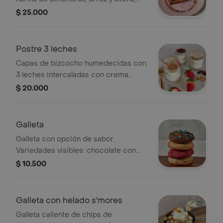
endulzada con monkfruit , rellena de
$ 25.000
arequipe son azucar y cubierta con
una capa de chocolate al 58 sin
azucar y mani.
Postre 3 leches
Capas de bizcocho humedecidas con
3 leches intercaladas con crema
chantilly y topping a elección .
$ 20.000
Galleta
Galleta con opción de sabor.
Variedades visibles: chocolate con
chispas de colores, vainilla, red velvet.
$ 10.500
Galleta con helado s'mores
Galleta caliente de chips de