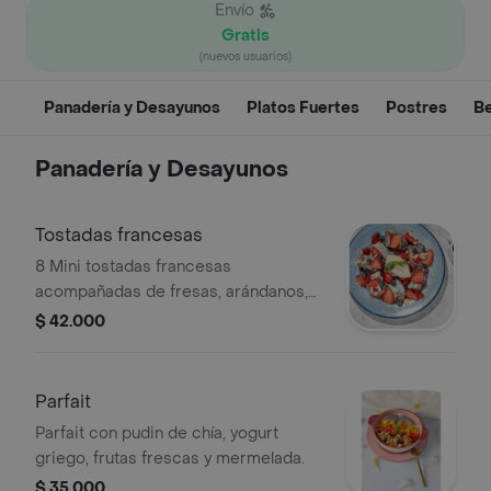
Envío
Gratis
(nuevos usuarios)
Panadería y Desayunos
Platos Fuertes
Postres
B
Panadería y Desayunos
Tostadas francesas
8 Mini tostadas francesas
acompañadas de fresas, arándanos,
almendras fileteadas y crema de la
$ 42.000
casa. acompañalas de tu salsa
favorita
Parfait
Parfait con pudin de chía, yogurt
griego, frutas frescas y mermelada.
$ 35.000