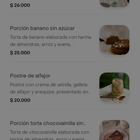
vainilla y crema chantilly.
$ 26.000
Porción banano sin azúcar
Torta de banano elaborada con harina
de almendras, arroz y avena,
endulzada con monkt fruit y rellena
$ 25.000
con arequipe sin azucar.
Postre de alfajor
Postre con crema de vainilla, galleta
de alfajor y arequipe, presentado en
un frasco.
$ 20.000
Porción torta chocovainilla sin
azucar
Torta de chocovainilla elaborada con
harina de almendras, arroz y avena,