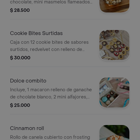
chocolate, mini masmelos flameados
y salsa de caramelo.
$ 28.500
Cookie Bites Surtidas
Caja con 12 cookie bites de sabores
surtidos, redvelvet con relleno de
chocolate blanco, chips con relleno
$ 30.000
de chocolate, chocolate con relleno
de mantequilla de mani y macadamia
con relleno de arequipe .
Dolce combito
Incluye, 1 macaron relleno de ganache
de chcolate blanco, 2 mini alfajores,
dos mini brownies y una trufa.
$ 25.000
Cinnamon roll
Rollo de canela cubierto con frosting