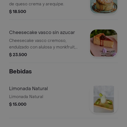
de queso crema y arequipe.
$ 18.500
Cheesecake vasco sin azucar
Cheesecake vasco cremoso,
endulzado con alulosa y monkfruit,
acompañado con la salsa de tu
$ 23.500
preferencia.
Bebidas
Limonada Natural
Limonada Natural
$ 15.000