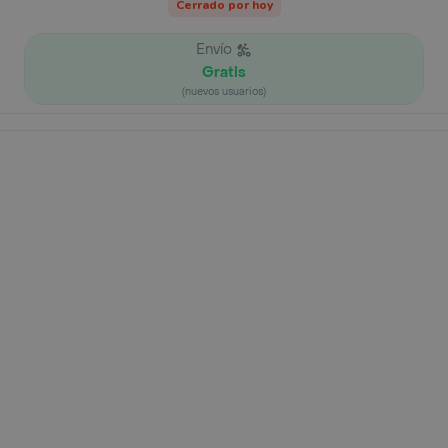
Cerrado por hoy
Envío
Gratis
(nuevos usuarios)