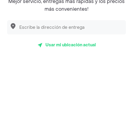
Mejor servicio, entregas más rápidas y los precios
Empanaditas de Pipian - Empanadas
más convenientes!
Desayunadero de la 42
Luisa Postres
Sopitas y Frijoladas
Usar mi ubicación actual
Subway
Top Marcas y Cadenas de Restaurantes
Encuéntranos en estos países
App Store
Google play
AppGallery