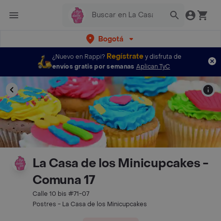
Bogotá
Regístrate
¿Nuevo en Rappi?
y disfruta de
envíos gratis por semanas
Aplican TyC
La Casa de los Minicupcakes -
Comuna 17
Calle 10 bis #71-07
Postres - La Casa de los Minicupcakes