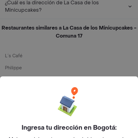
¿Cuál es la dirección de La Casa de los
Minicupcakes?
Restaurantes similares a La Casa de los Minicupcakes -
Comuna 17
L´s Café
Philippe
Baskin Robbins
La Cesta
Mercari - Postres
Myriam Camhi Co
Ingresa tu dirección en Bogotá:
Magnifique