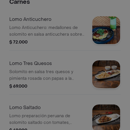
Carnes
Lomo Anticuchero
Lomo Anticuchero: medallones de
solomito en salsa anticuchera sobre
puré de ají amarillo, mozzarella y
$ 72.000
brotes verdes.
Lomo Tres Quesos
Solomito en salsa tres quesos y
pimienta rosada con papas a la
francesa o vegetales saltados
$ 69.000
Lomo Saltado
Lomo preparación peruana de
solomito saltado con tomates,
cebollas, arroz y cascos de papa