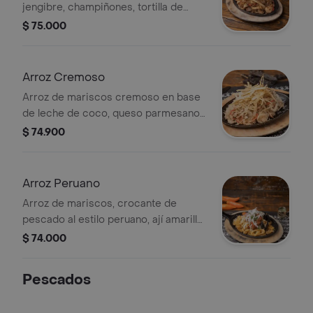
jengibre, champiñones, tortilla de
huevo y cebolla junca. Con solomito y
$ 75.000
mariscos.
Arroz Cremoso
Arroz de mariscos cremoso en base
de leche de coco, queso parmesano,
fosforitos de papa y un toque de
$ 74.900
pisco.
Arroz Peruano
Arroz de mariscos, crocante de
pescado al estilo peruano, ají amarillo
y salsa criolla
$ 74.000
Pescados