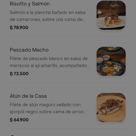
Risotto y Salmón
Salmón a la plancha bañado en salsa
de camarones, sobre una cama de
arroz tipo risotto al aji amarillo con
$ 78.900
tomates cherry
Pescado Macho
Filete de pescado blanco en salsa de
mariscos al ají amarillo, acompañado
de chips de yuca y ensalada fresca.
$ 73.500
Atún de la Casa
Filete de atún maguro sellado con
ajonjolí negro sobre cama de arroz
cremoso en leche de coco y tope de
$ 64.900
puerros crocantes