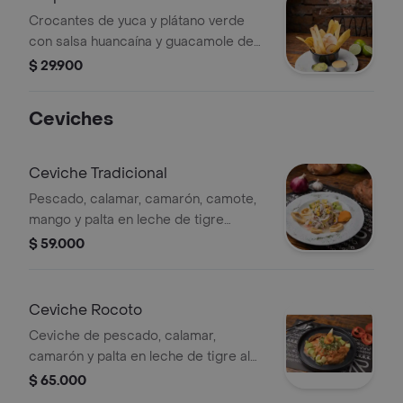
Crocantes de yuca y plátano verde
con salsa huancaína y guacamole de
la casa.
$ 29.900
Ceviches
Ceviche Tradicional
Pescado, calamar, camarón, camote,
mango y palta en leche de tigre
tradicional, acompañado de
$ 59.000
calamares crocantes. .
Ceviche Rocoto
Ceviche de pescado, calamar,
camarón y palta en leche de tigre al
ají rocoto, aromatizado con aceite de
$ 65.000
ajonjolí.