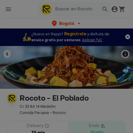
Bogotá
Regístrate
¿Nuevo en Rappi?
y disfruta de
envíos gratis por semanas
Aplican TyC
Rocoto - El Poblado
Cr 33 8A 14 Medellin
Comida Peruana - Rocoto
Delivery
Envío
Gratis
35 min