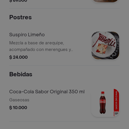
$ 69.000
Postres
Suspiro Limeño
Mezcla a base de arequipe,
acompañado con merengues y
fresas.
$ 24.000
Bebidas
Coca-Cola Sabor Original 350 ml
Gaseosas
$ 10.000