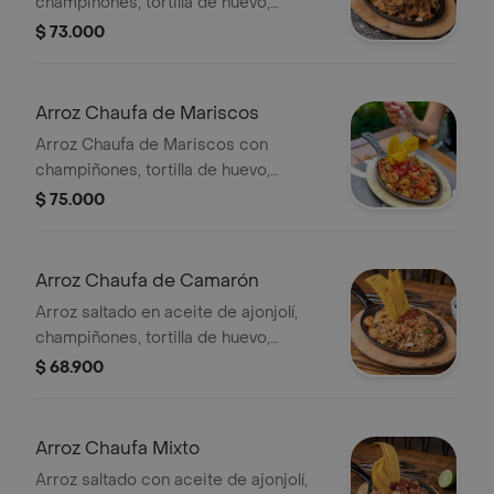
champiñones, tortilla de huevo,
cebolla junca, jengibre, solomito
$ 73.000
Arroz Chaufa de Mariscos
Arroz Chaufa de Mariscos con
champiñones, tortilla de huevo,
cebolla junca, jengibre y mariscos,
$ 75.000
salteado en aceite de ajonjolí.
Arroz Chaufa de Camarón
Arroz saltado en aceite de ajonjolí,
champiñones, tortilla de huevo,
cebolla junca, jengibre, camarón
$ 68.900
Arroz Chaufa Mixto
Arroz saltado con aceite de ajonjolí,