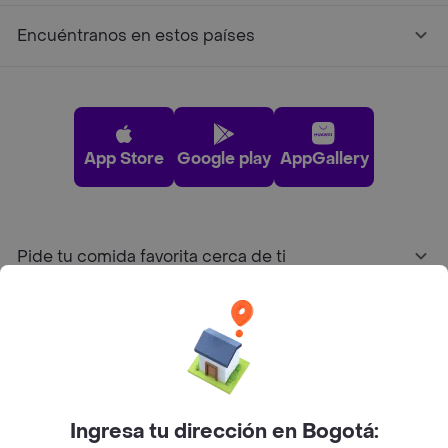
Encuéntranos en estos países
App Store
Google play
AppGallery
Pide tu comida favorita cerca de ti
Categorías
Únete a Rappi
Ingresa tu dirección en Bogotá:
Sobre Rappi