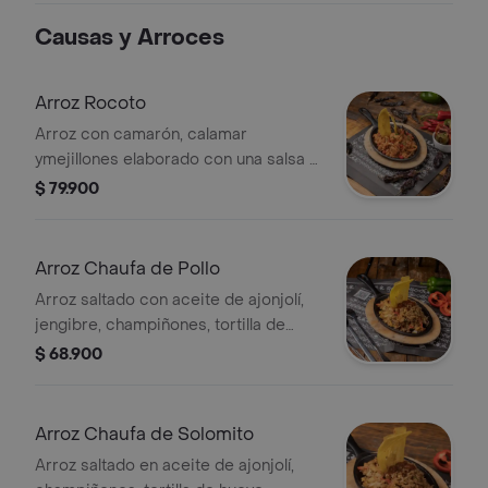
Causas y Arroces
Arroz Rocoto
Arroz con camarón, calamar
ymejillones elaborado con una salsa a
base de cerveza negra y ají panca,
$ 79.900
acompañado con chips de p.
Arroz Chaufa de Pollo
Arroz saltado con aceite de ajonjolí,
jengibre, champiñones, tortilla de
huevo y cebolla junca. Con pollo.
$ 68.900
Arroz Chaufa de Solomito
Arroz saltado en aceite de ajonjolí,