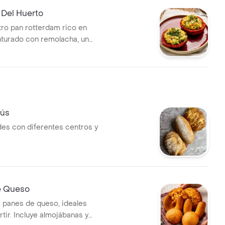
 Del Huerto
ro pan rotterdam rico en
inturado con remolacha, un
uré de aguacate con huevos
alsa pampa y un toque de
chía y cebollín
rús
es con diferentes centros y
e Queso
 panes de queso, ideales
tir. Incluye almojábanas y