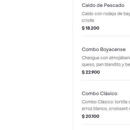
Caldo de Pescado
Caldo con rodaja de bag
criolla
$ 18.200
Combo Boyacense
Changua con almojábana
queso, pan blandito y be
$ 22.900
Combo Clásico
Combo Clásico: tortilla
arroz blanco, croissant
bebida caliente.
$ 20.100