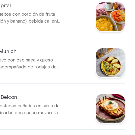
ital
eltos con porción de fruta
lón y banano), bebida caliente
to.
Munich
avo con espinaca y queso
acompañado de rodajas de
 Beicon
tostadas bañadas en salsa de
atinadas con queso mozarella y
 parmesano, con huevo y
cante el tope.