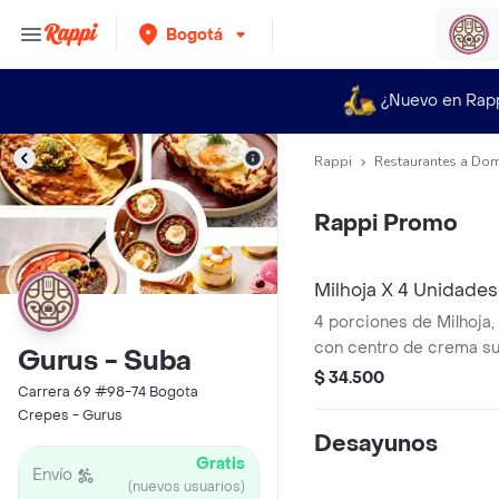
Bogotá
¿Nuevo en Rap
Rappi
Restaurantes a Dom
Rappi Promo
Milhoja X 4 Unidades
4 porciones de Milhoja, capas de hojaldre
con centro de crema su
Gurus - Suba
arequipe.
$ 34.500
Carrera 69 #98-74 Bogota
Crepes - Gurus
Desayunos
Gratis
Envío
(nuevos usuarios)