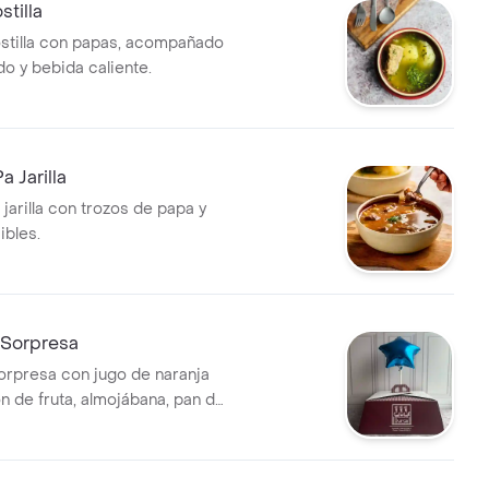
tilla
stilla con papas, acompañado
do y bebida caliente.
a Jarilla
jarilla con trozos de papa y
ibles.
Sorpresa
rpresa con jugo de naranja
n de fruta, almojábana, pan de
la, globo y tarjeta especial.