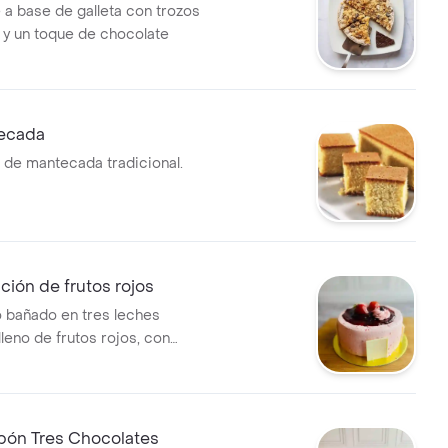
 a base de galleta con trozos
y un toque de chocolate
ecada
 de mantecada tradicional.
ación de frutos rojos
 bañado en tres leches
lleno de frutos rojos, con
, agraz y laminas de chocolate
bón Tres Chocolates