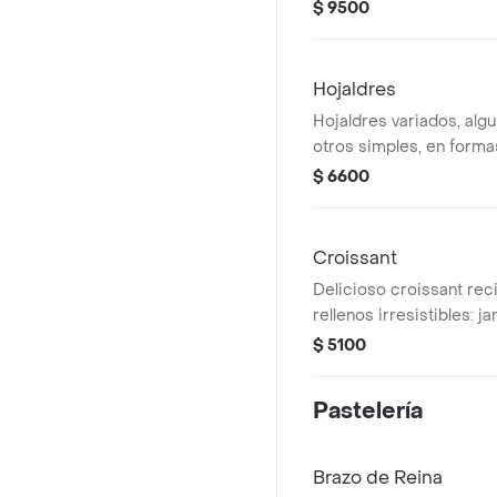
acompañamiento.
$ 9500
Hojaldres
Hojaldres variados, algu
otros simples, en formas
rectangulares.
$ 6600
Croissant
Delicioso croissant re
rellenos irresistibles: j
bocadillo y queso o sol
$ 5100
Pastelería
Brazo de Reina