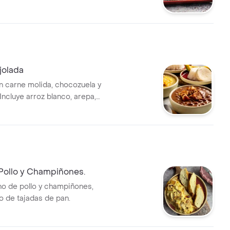
 pan blando.
jolada
on carne molida, chocozuela y
Incluye arroz blanco, arepa,
ebida fría.
Pollo y Champiñones.
no de pollo y champiñones,
 de tajadas de pan.