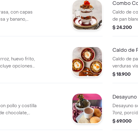
Combo Cos
rasa, con capas
Caldo de co
esa y banano,
de pan blan
e miel en la
$ 24.200
Caldo de P
oz, huevo frito,
Caldo de pa 
Incluye opciones
verduras vis
$ 18.900
Desayuno 
n pollo y costilla
Desayuno so
e chocolate,
7onz, porció
o, porción de
queso, mogol
$ 69.000