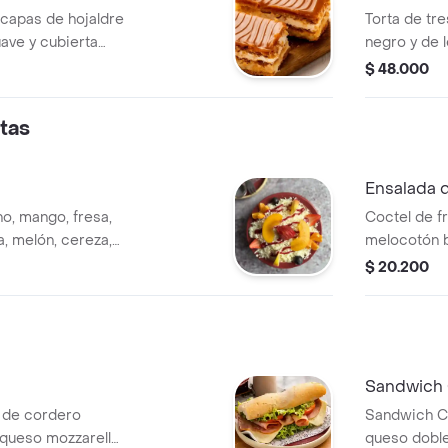
Torta de tr
ave y cubierta
negro y de 
de chocolat
$ 48.000
tas
Ensalada d
o, mango, fresa,
Coctel de f
, melón, cereza,
melocotón b
pesino, salsa de
queso campe
$ 20.200
Sandwich 
n de cordero
Sandwich Cr
queso mozzarella
queso doble