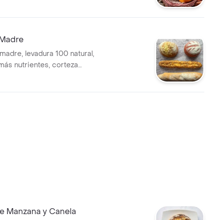
.
 Madre
madre, levadura 100 natural,
más nutrientes, corteza
 miga suave
de Manzana y Canela