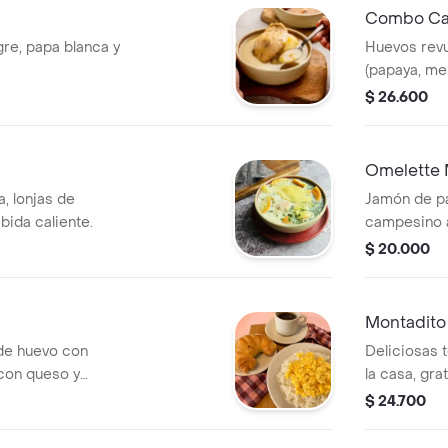
Combo Cap
re, papa blanca y
Huevos revu
(papaya, me
y pan blandi
$ 26.600
Omelette 
, lonjas de
Jamón de p
bida caliente.
campesino 
pan francés
$ 20.000
Montadito
 de huevo con
Deliciosas 
 con queso y
la casa, gr
un toque de
$ 24.700
tocineta cro