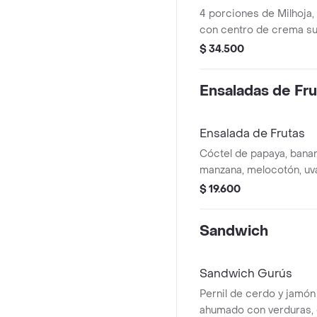
4 porciones de Milhoja, capas de hojaldre
con centro de crema su
arequipe.
$ 34.500
Ensaladas de Fru
Ensalada de Frutas
Cóctel de papaya, banan
manzana, melocotón, uva
cubierto con queso cam
$ 19.600
mora y crema. (530 gr).
Sandwich
Sandwich Gurús
Pernil de cerdo y jamó
ahumado con verduras, 