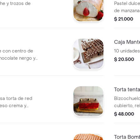
he y trozos de
Pastel dulce
de manzana 
$ 21.000
Caja Mant
e con centro de
10 unidades
hocolate nergo y
$ 20.500
Torta tent
sa torta de red
Bizcochuelo
ueso crema y
cubierto, re
mora, fresa
$ 48.000
blanco
Torta Bom