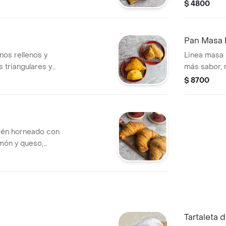
pandebonos
$ 4800
Pan Masa
nos rellenos y
Linea masa 
 triangulares y
más sabor, 
crujiente y
$ 8700
cién horneado con
amón y queso,
o queso.
Tartaleta 