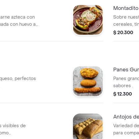
Montadito
carne azteca con
Sobre nuest
inada con huevo al
cereales, t
 gallo y un toque
delicioso p
$ 20.300
revueltos s
semillas de 
Panes Gu
 queso, perfectos
Panes grand
.
sabores .
$ 12.300
Antojos d
s visibles de
Variedad de
como
para compar