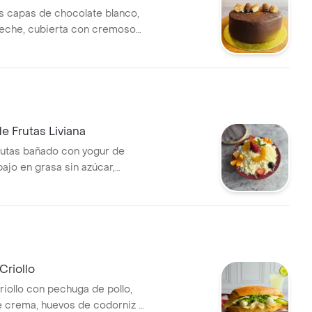
es capas de chocolate blanco,
leche, cubierta con cremoso
e.
e Frutas Liviana
rutas bañado con yogur de
ajo en grasa sin azúcar,
sino y miel. (610 gr).
Criollo
iollo con pechuga de pollo,
 crema, huevos de codorniz y