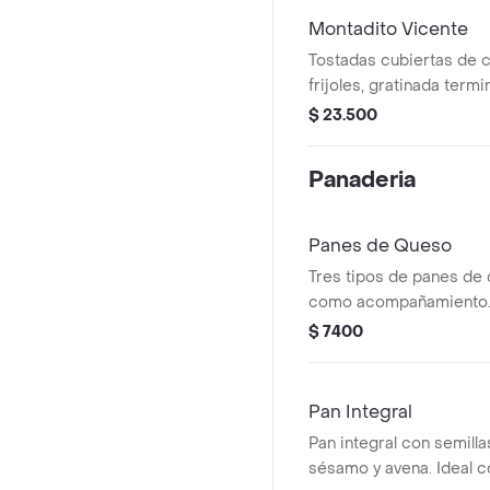
Montadito Vicente
Tostadas cubiertas de 
frijoles, gratinada term
horno aguacate, pico de
$ 23.500
de queso fresco
Panaderia
Panes de Queso
Tres tipos de panes de
como acompañamiento
$ 7400
Pan Integral
Pan integral con semilla
sésamo y avena. Ideal 