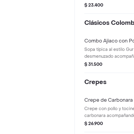
en pan francés
$ 23.400
Clásicos Colomb
Combo Ajiaco con Po
Sopa típica al estilo Gu
desmenuzado acompañado de arroz
blanco, aguacate y bebid
$ 31.500
Crepes
Crepe de Carbonara
Crepe con pollo y tocin
carbonara acompañando
pan francés.
$ 26.900