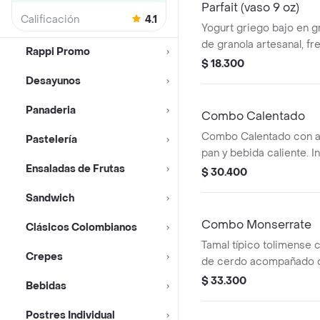
Parfait (vaso 9 oz)
Calificación
4.1
Yogurt griego bajo en g
de granola artesanal, fr
Rappi Promo
coronado con un toque d
$ 18.300
cima.
Desayunos
Panaderia
Combo Calentado
Combo Calentado con arr
Pastelería
pan y bebida caliente. 
Ensaladas de Frutas
de carne.
$ 30.400
Sandwich
Combo Monserrate
Clásicos Colombianos
Tamal típico tolimense co
Crepes
de cerdo acompañado d
almojábana, pan blandit
$ 33.300
Bebidas
queso campesino.
Postres Individual