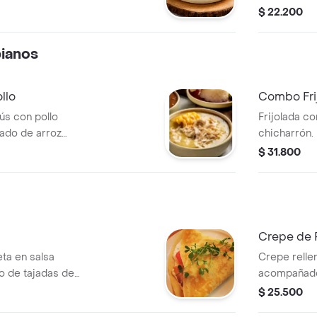
verduras en
$ 22.200
ianos
llo
Combo Fri
rús con pollo
Frijolada c
chicharrón. 
a fría.
aguacate y b
$ 31.800
Crepe de 
eta en salsa
Crepe relle
 de tajadas de
acompañado
$ 25.500