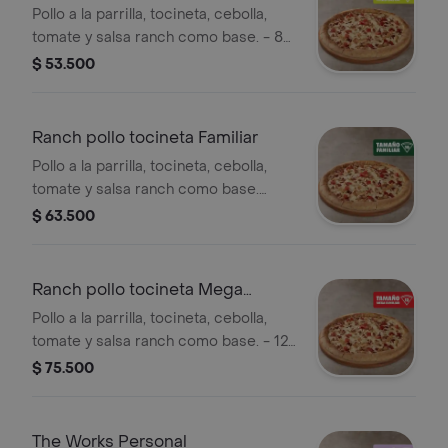
Pollo a la parrilla, tocineta, cebolla,
tomate y salsa ranch como base. - 8
porciones. Incluye Salsa de Ajo,
$ 53.500
Sazonador Pimienta Roja y
Pepperoncini.
Ranch pollo tocineta Familiar
Pollo a la parrilla, tocineta, cebolla,
tomate y salsa ranch como base.
Incluye Salsa de Ajo, Sazonador
$ 63.500
Pimienta Roja y Pepperoncini.
Ranch pollo tocineta Mega
Familiar
Pollo a la parrilla, tocineta, cebolla,
tomate y salsa ranch como base. - 12
porciones. Incluye Salsa de Ajo,
$ 75.500
Sazonador Pimienta Roja y
Pepperoncini.
The Works Personal