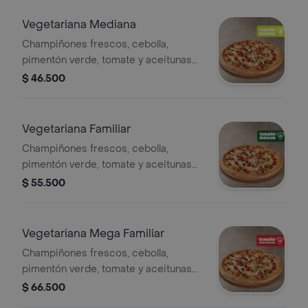
Pepperoncini.
Vegetariana Mediana
Champiñones frescos, cebolla,
pimentón verde, tomate y aceitunas
negras - 8 porciones. Incluye Salsa
$ 46.500
de Ajo, Sazonador Pimienta Roja y
Pepperoncini.
Vegetariana Familiar
Champiñones frescos, cebolla,
pimentón verde, tomate y aceitunas
negras. - 10 porciones. Incluye Salsa
$ 55.500
de Ajo, Sazonador Pimienta Roja y
Pepperoncini.
Vegetariana Mega Familiar
Champiñones frescos, cebolla,
pimentón verde, tomate y aceitunas
negras. - 12 porciones. Incluye Salsa
$ 66.500
de Ajo, Sazonador Pimienta Roja y