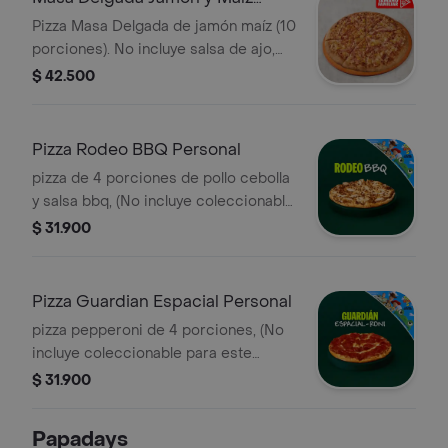
Familiar
Pizza Masa Delgada de jamón maíz (10
porciones). No incluye salsa de ajo,
llevala por $2.900 adicionales.
$ 42.500
Pizza Rodeo BBQ Personal
pizza de 4 porciones de pollo cebolla
y salsa bbq, (No incluye coleccionable
para este canal).
$ 31.900
Pizza Guardian Espacial Personal
pizza pepperoni de 4 porciones, (No
incluye coleccionable para este
canal).
$ 31.900
Papadays