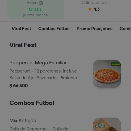
Envío
Calificación
Gratis
4.3
(nuevos usuarios)
Viral Fest
Combos Fútbol
Promo Papajohns
Com
Viral Fest
Pepperoni Mega Familiar
Pepperoni - 12 porciones. Incluye
Salsa de Ajo, Sazonador Pimienta
Roja y Pepperoncini.
$ 66.500
Combos Fútbol
Mix Antojos
Rolls de Pepperoni + Rolls de