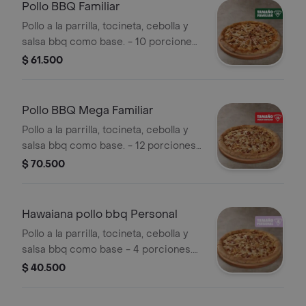
Pollo BBQ Familiar
Pollo a la parrilla, tocineta, cebolla y
salsa bbq como base. - 10 porciones.
Incluye Salsa de Ajo, Sazonador
$ 61.500
Pimienta Roja y Pepperoncini.
Pollo BBQ Mega Familiar
Pollo a la parrilla, tocineta, cebolla y
salsa bbq como base. - 12 porciones.
Incluye Salsa de Ajo, Sazonador
$ 70.500
Pimienta Roja y Pepperoncini.
Hawaiana pollo bbq Personal
Pollo a la parrilla, tocineta, cebolla y
salsa bbq como base - 4 porciones.
Incluye Salsa de Ajo, Sazonador
$ 40.500
Pimienta Roja y Pepperoncini.