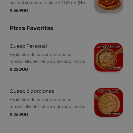
una bebida coca cola de 400 ml, (No
incluye coleccionable para este
$ 35.900
canal). Incluye Salsa de Ajo,
Sazonador Pimienta Roja y
Pizza Favoritas
Pepperoncini.
Queso Personal
Explosión de sabor con queso
mozzarella derretido y dorado, con la
salsa pizza de Papa Johns con su
$ 22.900
sabor inconfundible. 4 porciones.
Incluye Salsa de Ajo, Sazonador
Pimienta Roja y Pepperoncini.
Queso 6 porciones
Explosión de sabor con queso
mozzarella derretido y dorado, con la
salsa pizza de Papa Johns con su
$ 25.900
sabor inconfundible. Incluye Salsa de
Ajo, Sazonador Pimienta Roja y