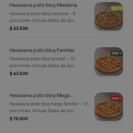
Hawaiana pollo bbq Mediana
Hawaiana pollo bbq mediana - 8
porciones. Incluye Salsa de Ajo,
Sazonador Pimienta Roja y
$ 53.500
Pepperoncini.
Hawaiana pollo bbq Familiar
Hawaiana pollo bbq familiar - 10
porciones. Incluye Salsa de Ajo,
Sazonador Pimienta Roja y
$ 63.500
Pepperoncini.
Hawaiana pollo bbq Mega
Familiar
Hawaiana pollo bbq mega familiar - 12
porciones. Incluye Salsa de Ajo,
Sazonador Pimienta Roja y
$ 75.500
Pepperoncini.