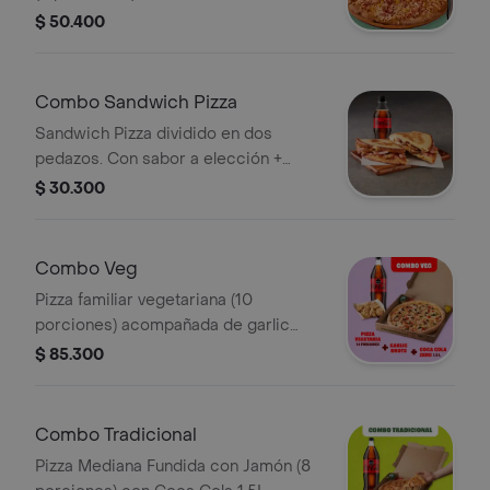
incluye salsa de ajo , llevala por
$ 50.400
$2.900 adicionales.
Combo Sandwich Pizza
Sandwich Pizza dividido en dos
pedazos. Con sabor a elección +
Bebida 400ml. Incluye Salsa de Ajo,
$ 30.300
Sazonador Pimienta Roja y
Pepperoncini.
Combo Veg
Pizza familiar vegetariana (10
porciones) acompañada de garlic
knots y coca cola 1.5 litros. Incluye
$ 85.300
Salsa de Ajo, Sazonador Pimienta
Roja y Pepperoncini.
Combo Tradicional
Pizza Mediana Fundida con Jamón (8