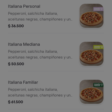
Italiana Personal
Pepperoni, salchicha italiana,
aceitunas negras, champiñones y un
toque de orégano - 4 porciones.
$ 36.500
Incluye Salsa de Ajo, Sazonador
Pimienta Roja y Pepperoncini.
Italiana Mediana
Pepperoni, salchicha italiana,
aceitunas negras, champiñones y un
toque de orégano. - 8 porciones.
$ 50.500
Incluye Salsa de Ajo, Sazonador
Pimienta Roja y Pepperoncini.
Italiana Familiar
Pepperoni, salchicha italiana,
aceitunas negras, champiñones y un
toque de orégano. - 10 porciones.
$ 61.500
Incluye Salsa de Ajo, Sazonador