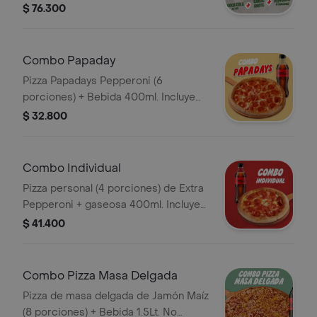
1,5L. Incluye Salsa de Ajo, Sazonador
$ 76.300
Pimienta Roja y Pepperoncini.
Combo Papaday
Pizza Papadays Pepperoni (6
porciones) + Bebida 400ml. Incluye
Salsa de Ajo, Sazonador Pimienta
$ 32.800
Roja y Pepperoncini.
Combo Individual
Pizza personal (4 porciones) de Extra
Pepperoni + gaseosa 400ml. Incluye
Salsa de Ajo, Sazonador Pimienta
$ 41.400
Roja y Pepperoncini.
Combo Pizza Masa Delgada
Pizza de masa delgada de Jamón Maíz
(8 porciones) + Bebida 1.5Lt. No