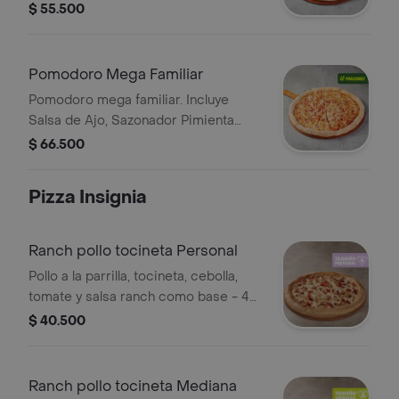
Pepperoncini.
$ 55.500
Pomodoro Mega Familiar
Pomodoro mega familiar. Incluye
Salsa de Ajo, Sazonador Pimienta
Roja y Pepperoncini.
$ 66.500
Pizza Insignia
Ranch pollo tocineta Personal
Pollo a la parrilla, tocineta, cebolla,
tomate y salsa ranch como base - 4
porciones. Incluye Salsa de Ajo,
$ 40.500
Sazonador Pimienta Roja y
Pepperoncini.
Ranch pollo tocineta Mediana