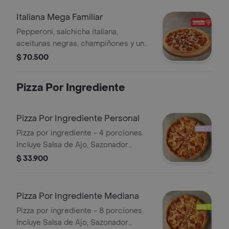
Pimienta Roja y Pepperoncini.
Italiana Mega Familiar
Pepperoni, salchicha italiana,
aceitunas negras, champiñones y un
toque de orégano. - 12 porciones.
$ 70.500
Incluye Salsa de Ajo, Sazonador
Pimienta Roja y Pepperoncini.
Pizza Por Ingrediente
Pizza Por Ingrediente Personal
Pizza por ingrediente - 4 porciones.
Incluye Salsa de Ajo, Sazonador
Pimienta Roja y Pepperoncini.
$ 33.900
Pizza Por Ingrediente Mediana
Pizza por ingrediente - 8 porciones.
Incluye Salsa de Ajo, Sazonador