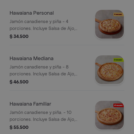
Pepperoncini.
Hawaiana Personal
Jamón canadiense y piña - 4
porciones. Incluye Salsa de Ajo,
Sazonador Pimienta Roja y
$ 34.500
Pepperoncini.
Hawaiana Mediana
Jamón canadiense y piña - 8
porciones. Incluye Salsa de Ajo,
Sazonador Pimienta Roja y
$ 46.500
Pepperoncini.
Hawaiana Familiar
Jamón canadiense y piña. - 10
porciones. Incluye Salsa de Ajo,
Sazonador Pimienta Roja y
$ 55.500
Pepperoncini.