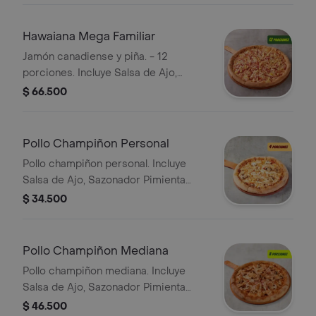
Hawaiana Mega Familiar
Jamón canadiense y piña. - 12
porciones. Incluye Salsa de Ajo,
Sazonador Pimienta Roja y
$ 66.500
Pepperoncini.
Pollo Champiñon Personal
Pollo champiñon personal. Incluye
Salsa de Ajo, Sazonador Pimienta
Roja y Pepperoncini.
$ 34.500
Pollo Champiñon Mediana
Pollo champiñon mediana. Incluye
Salsa de Ajo, Sazonador Pimienta
Roja y Pepperoncini.
$ 46.500