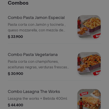
Combos
Combo Pasta Jamon Especial
Pasta corta con Jamón y tocineta ,
queso mozzarella, con mezcla de
salsa de ajo y bechamel con
$ 33.900
especias. Acompañada de dos knots
de pan recién horneados. Con una
bebida de coca cola de 400ml. No
Combo Pasta Vegetariana
incluye salsa de ajo, llevala por $2.900
Pasta corta con champiñones,
adicionales.
aceitunas negras, verduras frescas
(tomate, cebolla) y queso mozzarella .
$ 30.900
Con mezcla de salsa pizza, bechamel
y ajo, acompañada de dos knots de
pan recién horneados. Con una
Combo Lasagna The Works
bebida de coca cola de 400ml. No
Lasagna the works + Bebida 400ml.
incluye salsa de ajo, llevala por $2.900
$ 44.400
adicionales.