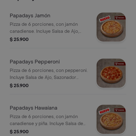
Papadays Jamón
Pizza de 6 porciones, con jamón
canadiense. Incluye Salsa de Ajo,
Sazonador Pimienta Roja y
$ 25.900
Pepperoncini.
Papadays Pepperoni
Pizza de 6 porciones, con pepperoni.
Incluye Salsa de Ajo, Sazonador
Pimienta Roja y Pepperoncini.
$ 25.900
Papadays Hawaiana
Pizza de 6 porciones, con jamón
canadiense y piña. Incluye Salsa de
Ajo, Sazonador Pimienta Roja y
$ 25.900