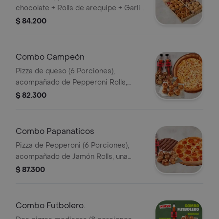
chocolate + Rolls de arequipe + Garlic
knots (8 de cada uno).
$ 84.200
Combo Campeón
Pizza de queso (6 Porciones),
acompañado de Pepperoni Rolls,
arequipe rolls y 2 Coca Cola (400ML).
$ 82.300
Incluye Salsa de Ajo, Sazonador
Pimienta Roja y Pepperoncini.
Combo Papanaticos
Pizza de Pepperoni (6 Porciones),
acompañado de Jamón Rolls, una
pizza de chocolate, y 2 Coca Cola
$ 87.300
(400ML). Incluye Salsa de Ajo,
Sazonador Pimienta Roja y
Pepperoncini.
Combo Futbolero.