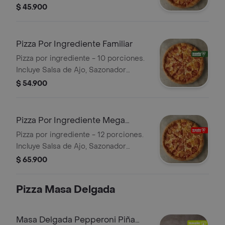
Pimienta Roja y Pepperoncini.
$ 45.900
Pizza Por Ingrediente Familiar
Pizza por ingrediente - 10 porciones.
Incluye Salsa de Ajo, Sazonador
Pimienta Roja y Pepperoncini.
$ 54.900
Pizza Por Ingrediente Mega
Familiar
Pizza por ingrediente - 12 porciones.
Incluye Salsa de Ajo, Sazonador
Pimienta Roja y Pepperoncini.
$ 65.900
Pizza Masa Delgada
Masa Delgada Pepperoni Piña