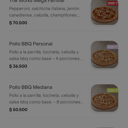
The Works Mega Familiar
Pepperoni, salchicha italiana, jamón
canadiense, cebolla, champiñones,
pimentón verde y aceitunas negras. -
$ 70.500
12 porciones. Incluye Salsa de Ajo,
Sazonador Pimienta Roja y
Pepperoncini.
Pollo BBQ Personal
Pollo a la parrilla, tocineta, cebolla y
salsa bbq como base - 4 porciones.
Incluye Salsa de Ajo, Sazonador
$ 36.500
Pimienta Roja y Pepperoncini.
Pollo BBQ Mediana
Pollo a la parrilla, tocineta, cebolla y
salsa bbq como base. - 8 porciones.
Incluye Salsa de Ajo, Sazonador
$ 50.500
Pimienta Roja y Pepperoncini.