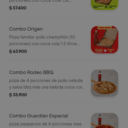
porciones) con Coca Cola 1,5L.
Incluye Salsa de Ajo, Sazonador
$ 57.400
Pimienta Roja y Pepperoncini.
Combo Origen
Pizza familiar pollo champiñón (10
porciones) con coca cola 1.5 litros.
Incluye Salsa de Ajo, Sazonador
$ 63.900
Pimienta Roja y Pepperoncini.
Combo Rodeo BBQ
pizza de 4 porciones de pollo cebolla
y salsa bbq más una bebida coca cola
de 400 ml, (No incluye coleccionable
$ 35.900
para este canal). Incluye Salsa de Ajo,
Sazonador Pimienta Roja y
Pepperoncini.
Combo Guardian Espacial
pizza pepperoni de 4 porciones mas