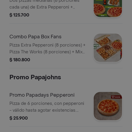
Dos pizzas medianas (8 porciones
cada una) de Extra Pepperoni +
Arequipe Rolls + Gaseosa 1,5L. Incluye
$ 125.700
Salsa de Ajo, Sazonador Pimienta
Roja y Pepperoncini.
Combo Papa Box Fans
Pizza Extra Pepperoni (8 porciones) +
Pizza The Works (8 porciones) + Mix
Antojos y acompañado de 2 Coca
$ 180.800
Cola (1.5 Lts). Incluye Salsa de Ajo,
Sazonador Pimienta Roja y
Promo Papajohns
Pepperoncini.
Promo Papadays Pepperoni
Pizza de 6 porciones, con pepperoni
- válido hasta agotar existencias.
Incluye Salsa de Ajo, Sazonador
$ 25.900
Pimienta Roja y Pepperoncini.