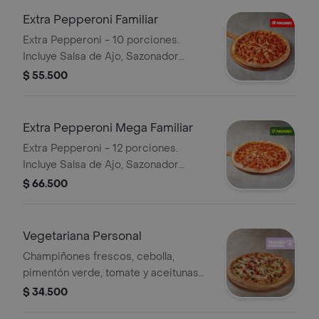
Extra Pepperoni Familiar
Extra Pepperoni - 10 porciones.
Incluye Salsa de Ajo, Sazonador
Pimienta Roja y Pepperoncini.
$ 55.500
Extra Pepperoni Mega Familiar
Extra Pepperoni - 12 porciones.
Incluye Salsa de Ajo, Sazonador
Pimienta Roja y Pepperoncini.
$ 66.500
Vegetariana Personal
Champiñones frescos, cebolla,
pimentón verde, tomate y aceitunas
negras - 4 porciones. Incluye Salsa
$ 34.500
de Ajo, Sazonador Pimienta Roja y