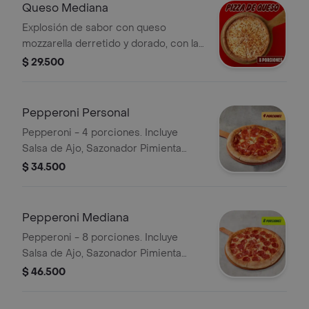
Pepperoncini.
Queso Mediana
Explosión de sabor con queso
mozzarella derretido y dorado, con la
salsa pizza de Papa Johns con su
$ 29.500
sabor inconfundible. 8 porciones.
Incluye Salsa de Ajo, Sazonador
Pimienta Roja y Pepperoncini.
Pepperoni Personal
Pepperoni - 4 porciones. Incluye
Salsa de Ajo, Sazonador Pimienta
Roja y Pepperoncini.
$ 34.500
Pepperoni Mediana
Pepperoni - 8 porciones. Incluye
Salsa de Ajo, Sazonador Pimienta
Roja y Pepperoncini.
$ 46.500