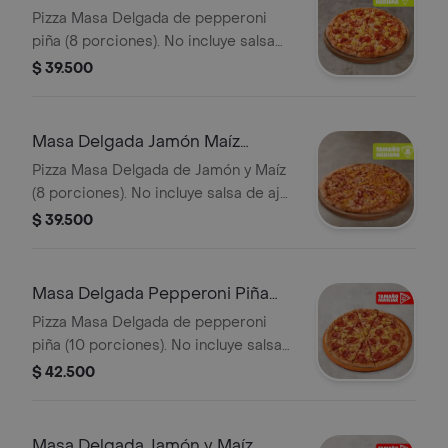
Mediana
Pizza Masa Delgada de pepperoni
piña (8 porciones). No incluye salsa
de ajo, llevala por $2.900 adicionales.
$ 39.500
Masa Delgada Jamón Maíz
Mediana
Pizza Masa Delgada de Jamón y Maíz
(8 porciones). No incluye salsa de ajo,
llevala por $2.900 adicionales.
$ 39.500
Masa Delgada Pepperoni Piña
Familiar
Pizza Masa Delgada de pepperoni
piña (10 porciones). No incluye salsa
de ajo, llevala por $2.900 adicionales.
$ 42.500
Masa Delgada Jamón y Maíz