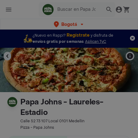
Bogotá
Regístrate
¿Nuevo en Rappi?
y disfruta de
envíos gratis por semanas
Aplican TyC
Papa Johns - Laureles-
Estadio
Calle 52 73 107 Local 0101 Medellin
Pizza - Papa Johns