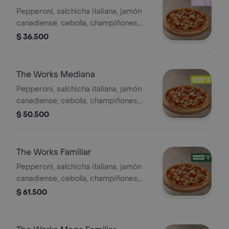
Pepperoni, salchicha italiana, jamón
canadiense, cebolla, champiñones,
pimentón verde y aceitunas negras -
$ 36.500
4 porciones. Incluye Salsa de Ajo,
Sazonador Pimienta Roja y
Pepperoncini.
The Works Mediana
Pepperoni, salchicha italiana, jamón
canadiense, cebolla, champiñones,
pimentón verde y aceitunas negras. -
$ 50.500
8 porciones. Incluye Salsa de Ajo,
Sazonador Pimienta Roja y
Pepperoncini.
The Works Familiar
Pepperoni, salchicha italiana, jamón
canadiense, cebolla, champiñones,
pimentón verde y aceitunas negras. -
$ 61.500
10 porciones. Incluye Salsa de Ajo,
Sazonador Pimienta Roja y
Pepperoncini.