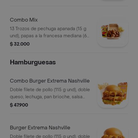
francesa mediana (60 g) y gaseosa
(325 ml)
Combo Mix
13 Trozos de pechuga apanada (15 g
und), papas a la francesa mediana (60
g) y gaseosa (325 ml)
$ 32.000
Hamburguesas
Combo Burger Extrema Nashville
Doble filete de pollo (115 g und), doble
queso, lechuga, pan brioche, salsa
picante estilo Nashville, francesa
$ 47.900
mediana (60 g) y gaseosa (325 ml)
Burger Extrema Nashville
Doble filete de pollo (115 g und), doble