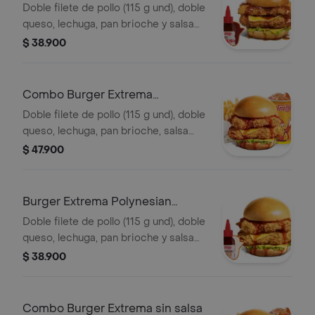
Doble filete de pollo (115 g und), doble
queso, lechuga, pan brioche y salsa
sweet Carolina
$ 38.900
Combo Burger Extrema
Polynesian Beach
Doble filete de pollo (115 g und), doble
queso, lechuga, pan brioche, salsa
Polynesian beach, francesa mediana
$ 47.900
(60g) y gaseosa (325 ml)
Burger Extrema Polynesian
Beach
Doble filete de pollo (115 g und), doble
queso, lechuga, pan brioche y salsa
Polynesian beach
$ 38.900
Combo Burger Extrema sin salsa