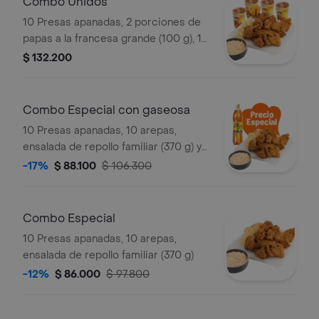
Combo Unidos
10 Presas apanadas, 2 porciones de
papas a la francesa grande (100 g), 1
porción de yuca stick (10 und),
$ 132.200
ensalada de repollo familiar (370 g) y
gaseosa (1.5 litros)
Combo Especial con gaseosa
10 Presas apanadas, 10 arepas,
ensalada de repollo familiar (370 g) y
gaseosa (1.5 litros)
-17%
$ 88.100
$ 106.300
Combo Especial
10 Presas apanadas, 10 arepas,
ensalada de repollo familiar (370 g)
-12%
$ 86.000
$ 97.800