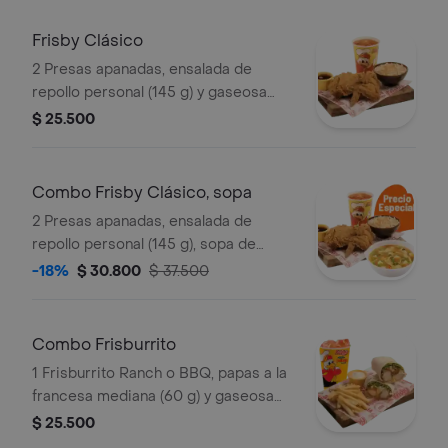
repollo personal (145 g und) y 2 gaseo
Frisby Clásico
2 Presas apanadas, ensalada de
repollo personal (145 g) y gaseosa
(325 ml)
$ 25.500
Combo Frisby Clásico, sopa
2 Presas apanadas, ensalada de
repollo personal (145 g), sopa de
verduras, ajiaquillo o consomé (350 g)
-18%
$ 30.800
$ 37.500
y gaseosa (325 ml)
Combo Frisburrito
1 Frisburrito Ranch o BBQ, papas a la
francesa mediana (60 g) y gaseosa
(325 ml)
$ 25.500