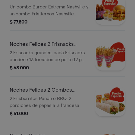
Un combo Burger Extrema Nashville y
un combo Fristiernos Nashville
(imagen de producto corresponde a
$ 77.800
producto agrandado)
Noches Felices 2 Frisnacks
grandes en ca
2 Frisnacks grandes, cada Frisnacks
contiene 13 tornados de pollo (12 g
und), papas a la francesa grande (100
$ 68.000
g )y gaseosa (470 ml)
Noches Felices 2 Combos
Frisburritos
2 Frisburritos Ranch o BBQ, 2
porciones de papas a la francesa
mediana (60 g und) y 2 gaseosas (325
$ 51.000
ml)