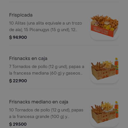
agrandado
Frispicada
10 Alitas (una alita equivale a un trozo
de ala), 15 Picanugys (15 g und), 12
tornados de pollo (12 g und), 15
$ 94.900
croquetas de yuca sticks, 5 trozos de
mazorca dulce, 8 arepas fritas
Frisnacks en caja
7 Tornados de pollo (12 g und), papas a
la francesa mediana (60 g) y gaseosa
(470 ml)
$ 22.900
Frisnacks mediano en caja
10 Tornados de pollo (12 g und), papas
a la francesa grande (100 g) y
gaseosa (470 ml)
$ 29.500