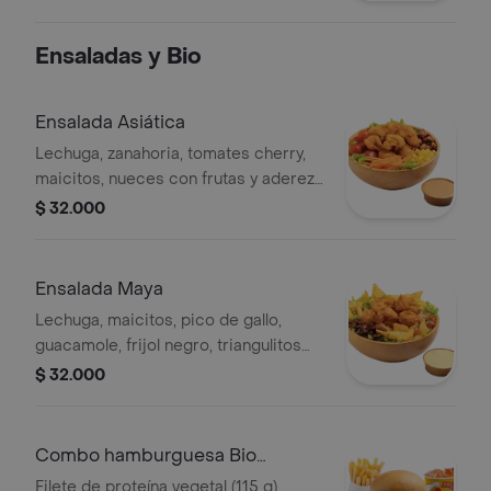
Ensaladas y Bio
Ensalada Asiática
Lechuga, zanahoria, tomates cherry,
maicitos, nueces con frutas y aderezo
sésamo. Elige tu proteína entre
$ 32.000
nuggets de pollo (9 und, 15 g und),
filete asado (En trozos, 150 g) o nugg
Ensalada Maya
Lechuga, maicitos, pico de gallo,
guacamole, frijol negro, triangulitos
de maíz y aderezo mexicano. Elige tu
$ 32.000
proteína entre nuggets de pollo (9
und, 15 g und), filete asado (En tro
Combo hamburguesa Bio
(Proteína Vegetal)
Filete de proteína vegetal (115 g),