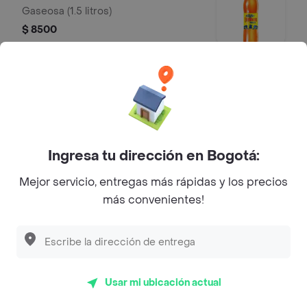
Gaseosa (1.5 litros)
$ 8500
Mr Tea 500 ml
Mr Tea limón (500 ml)
$ 5000
Ingresa tu dirección en Bogotá:
Mejor servicio, entregas más rápidas y los precios
Agua Saborizada H2OH! 600 ml
más convenientes!
Agua saborizada H2OH! (600 ml)
$ 7000
Usar mi ubicación actual
Agua Cristal 600 ml