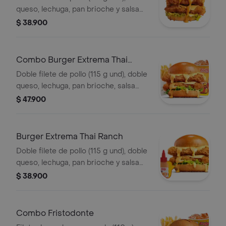
queso, lechuga, pan brioche y salsa
picante estilo Nashville
$ 38.900
Combo Burger Extrema Thai
Ranch
Doble filete de pollo (115 g und), doble
queso, lechuga, pan brioche, salsa
Thai ranch, francesa mediana (60 g) y
$ 47.900
gaseosa (325 ml)
Burger Extrema Thai Ranch
Doble filete de pollo (115 g und), doble
queso, lechuga, pan brioche y salsa
Thai ranch
$ 38.900
Combo Fristodonte