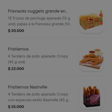
Frisnacks nuggets grande en
caja
13 Trozos de pechuga apanada (15 g
und), papas a la francesa grande (100
g), gaseosa (400 ml)
$ 30.500
Fristiernos
4 Tenders de pollo apanado Crispy
(45 g und)
$ 23.000
Fristiernos Nashville
4 Tenders de pollo apanado Crispy
con especias estilo Nashville (45 g
und), sirope de miel picante. Imagen
$ 25.000
de producto corresponde a producto