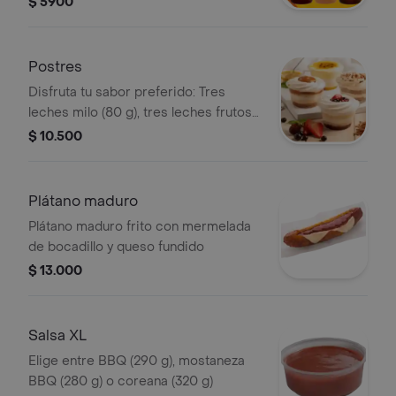
$ 5900
Postres
Disfruta tu sabor preferido: Tres
leches milo (80 g), tres leches frutos
rojos (90 g), combinado de maracuyá
$ 10.500
(130 g) y tres leches arequipe (90 g)
Plátano maduro
Plátano maduro frito con mermelada
de bocadillo y queso fundido
$ 13.000
Salsa XL
Elige entre BBQ (290 g), mostaneza
BBQ (280 g) o coreana (320 g)