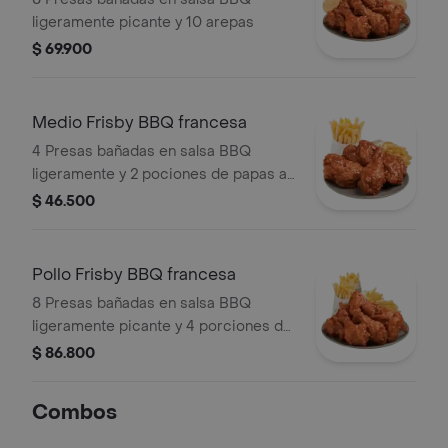
ligeramente picante y 10 arepas
$ 69.900
Medio Frisby BBQ francesa
4 Presas bañadas en salsa BBQ
ligeramente y 2 pociones de papas a
la francesa mediana (60 g und)
$ 46.500
Pollo Frisby BBQ francesa
8 Presas bañadas en salsa BBQ
ligeramente picante y 4 porciones de
papas a la francesa mediana (60 g
$ 86.800
und)
Combos