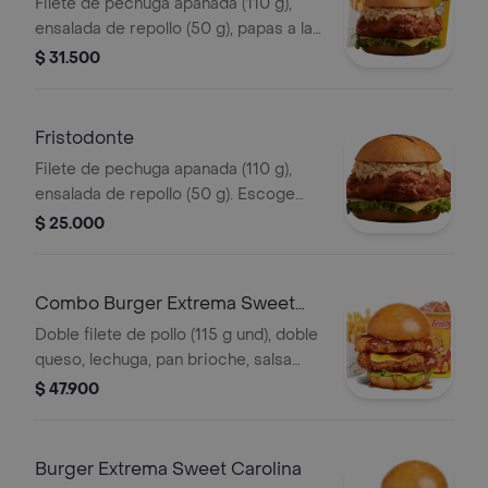
Filete de pechuga apanada (110 g),
ensalada de repollo (50 g), papas a la
francesa mediana (60 g) y gaseosa
$ 31.500
(325 ml). Escoge entre salsa búfalo
Sriracha, BBQ, salsa Frisby o corean
Fristodonte
Filete de pechuga apanada (110 g),
ensalada de repollo (50 g). Escoge
entre salsa búfalo sriracha, BBQ, salsa
$ 25.000
Frisby o coreana
Combo Burger Extrema Sweet
Carolina
Doble filete de pollo (115 g und), doble
queso, lechuga, pan brioche, salsa
sweet Carolina,francesa mediana (60
$ 47.900
g) y gaseosa (325 ml)
Burger Extrema Sweet Carolina