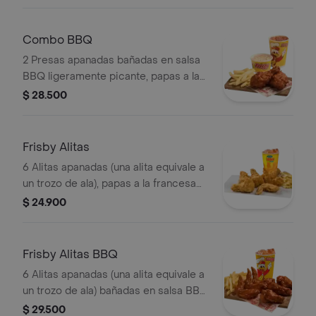
arepas y gaseosa (325 ml)
Combo BBQ
2 Presas apanadas bañadas en salsa
BBQ ligeramente picante, papas a la
francesa mediana (60 g), ensalada de
$ 28.500
repollo personal (145 g) y gaseosa
(325 ml)
Frisby Alitas
6 Alitas apanadas (una alita equivale a
un trozo de ala), papas a la francesa
mediana (60 g) y gaseosa (325 ml)
$ 24.900
Frisby Alitas BBQ
6 Alitas apanadas (una alita equivale a
un trozo de ala) bañadas en salsa BBQ
ligeramente picante , papas a la
$ 29.500