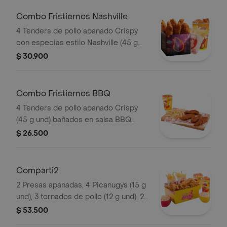
Combo Fristiernos Nashville
4 Tenders de pollo apanado Crispy
con especias estilo Nashville (45 g
und), sirope de miel picante, papas a
$ 30.900
la francesa mediana (60 g) y gaseosa
(325 ml). Imagen de producto corres
Combo Fristiernos BBQ
4 Tenders de pollo apanado Crispy
(45 g und) bañados en salsa BBQ
ligeramente picante, papas a la
$ 26.500
francesa mediana (60 g) y gaseosa
(325 ml)
Comparti2
2 Presas apanadas, 4 Picanugys (15 g
und), 3 tornados de pollo (12 g und), 2
porciones de papas francesas
$ 53.500
medianas (60 g und), 2 ensaladas de