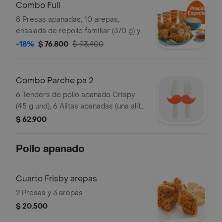
Combo Full
8 Presas apanadas, 10 arepas,
ensalada de repollo familiar (370 g) y
gaseosa (1.5 litros)
-18%
$ 76.800
$ 93.400
Combo Parche pa 2
6 Tenders de pollo apanado Crispy
(45 g und), 6 Alitas apanadas (una alita
equivale a un trozo de ala), 2
$ 62.900
porciones de papas a la francesa
mediana (60 g), 2 gaseosa (325 ml) y
Pollo apanado
sals
Cuarto Frisby arepas
2 Presas y 3 arepas
$ 20.500