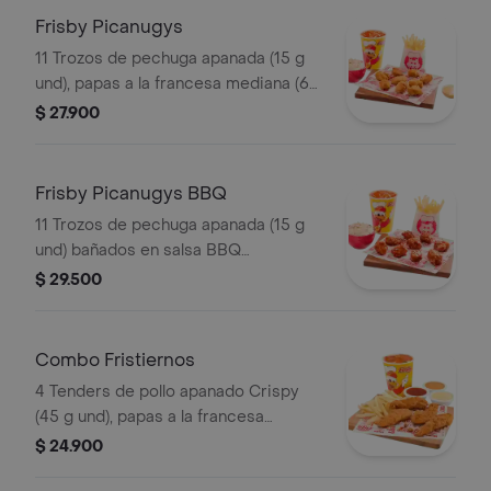
Frisby Picanugys
11 Trozos de pechuga apanada (15 g
und), papas a la francesa mediana (60
g), ensalada de repollo personal (145
$ 27.900
g) y gaseosa (325 ml)
Frisby Picanugys BBQ
11 Trozos de pechuga apanada (15 g
und) bañados en salsa BBQ
ligeramente picante, papas a la
$ 29.500
francesa mediana (60 g), ensalada de
repollo personal (145 g) y gaseosa
(325 ml)
Combo Fristiernos
4 Tenders de pollo apanado Crispy
(45 g und), papas a la francesa
mediana (60 g) y gaseosa (325 ml)
$ 24.900