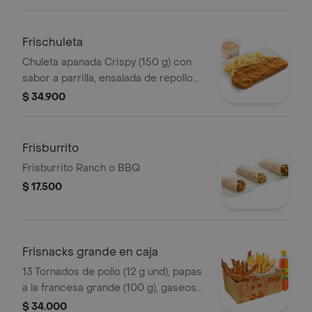
Frischuleta
Chuleta apanada Crispy (150 g) con
sabor a parrilla, ensalada de repollo
personal (145 g) y papas a la francesa
$ 34.900
grande (100 g)
Frisburrito
Frisburrito Ranch o BBQ
$ 17.500
Frisnacks grande en caja
13 Tornados de pollo (12 g und), papas
a la francesa grande (100 g), gaseosa
(470 ml)
$ 34.000