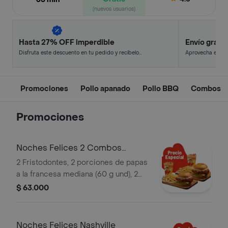
(nuevos usuarios)
Hasta 27% OFF imperdible
Envío gratis
Disfruta este descuento en tu pedido y recíbelo
Aprovecha este d
en minutos.
y ahorra.
Promociones
Pollo apanado
Pollo BBQ
Combos
Promociones
Noches Felices 2 Combos
Fristodontes
2 Fristodontes, 2 porciones de papas
a la francesa mediana (60 g und), 2
gaseosas (325 ml und). Escoge entre
$ 63.000
búfalo Sriracha, BBQ, salsa Frisby o
coreana
Noches Felices Nashville