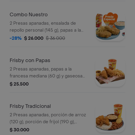
Combo Nuestro
2 Presas apanadas, ensalada de
repollo personal (145 g), papas a la
francesa mediana (60 g) y gaseosa
-28%
$ 26.000
$ 36.000
(325 ml)
Frisby con Papas
2 Presas apanadas, papas a la
francesa mediana (60 g) y gaseosa
(325 ml)
$ 25.500
Frisby Tradicional
2 Presas apanadas, porción de arroz
(120 g), porción de frijol (190 g),
ensalada de repollo personal (145 g), 2
$ 30.000