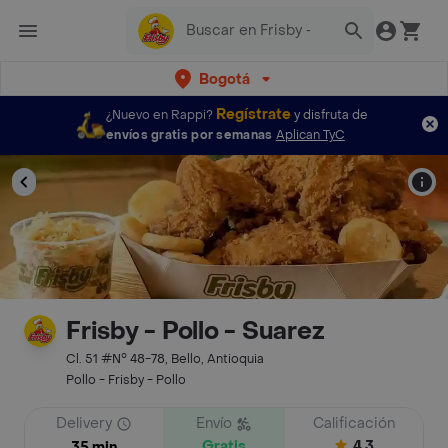
Bogotá
Regístrate
¿Nuevo en Rappi?
y disfruta de
envíos gratis por semanas
Aplican TyC
Frisby - Pollo - Suarez
Cl. 51 #N° 48-78, Bello, Antioquia
Pollo - Frisby - Pollo
Delivery
Envío
Calificación
Gratis
4.3
35 min