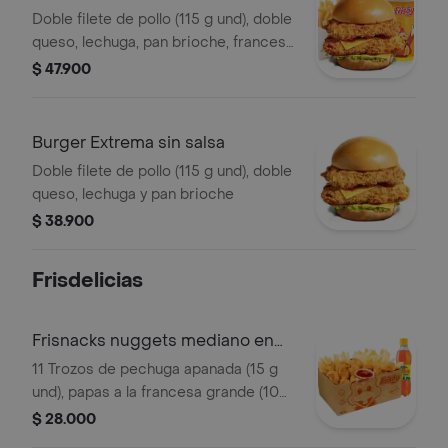
Doble filete de pollo (115 g und), doble
queso, lechuga, pan brioche, francesa
mediana (60 g) y gaseosa (325 ml)
$ 47.900
Burger Extrema sin salsa
Doble filete de pollo (115 g und), doble
queso, lechuga y pan brioche
$ 38.900
Frisdelicias
Frisnacks nuggets mediano en
caja
11 Trozos de pechuga apanada (15 g
und), papas a la francesa grande (100
g), gaseosa (400 ml)
$ 28.000