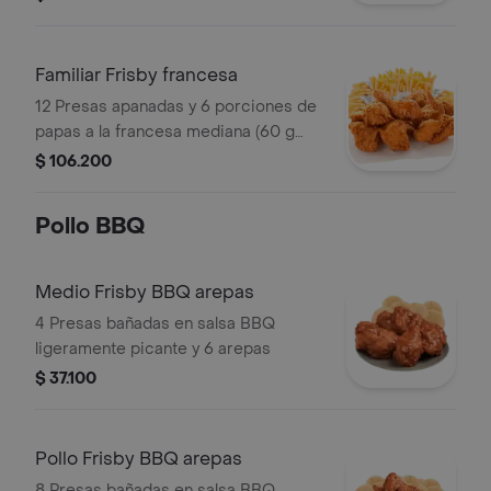
Familiar Frisby francesa
12 Presas apanadas y 6 porciones de
papas a la francesa mediana (60 g
und)
$ 106.200
Pollo BBQ
Medio Frisby BBQ arepas
4 Presas bañadas en salsa BBQ
ligeramente picante y 6 arepas
$ 37.100
Pollo Frisby BBQ arepas
8 Presas bañadas en salsa BBQ