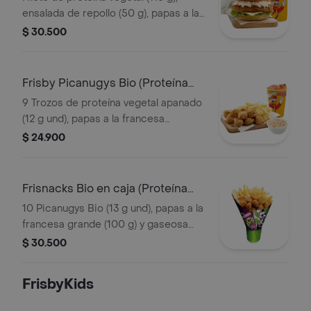
ensalada de repollo (50 g), papas a la
francesa mediana (60 g) y gaseosa
$ 30.500
(325 ml). Escoge entre salsa búfalo
Sriracha, BBQ o coreana
Frisby Picanugys Bio (Proteína
Vegetal)
9 Trozos de proteína vegetal apanado
(12 g und), papas a la francesa
mediana (60 g), ensalada de repollo
$ 24.900
personal (145 g) y gaseosa (325 ml)
Frisnacks Bio en caja (Proteína
Vegetal)
10 Picanugys Bio (13 g und), papas a la
francesa grande (100 g) y gaseosa
(470 ml)
$ 30.500
FrisbyKids