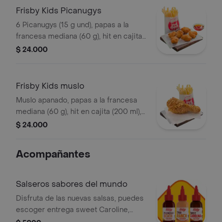
Frisby Kids Picanugys
6 Picanugys (15 g und), papas a la
francesa mediana (60 g), hit en cajita
(200 ml), golosina y un divertido
$ 24.000
juguete
Frisby Kids muslo
Muslo apanado, papas a la francesa
mediana (60 g), hit en cajita (200 ml),
golosina y un divertido juguete
$ 24.000
Acompañantes
Salseros sabores del mundo
Disfruta de las nuevas salsas, puedes
escoger entrega sweet Caroline,
Polynesian beach o Thai ranch