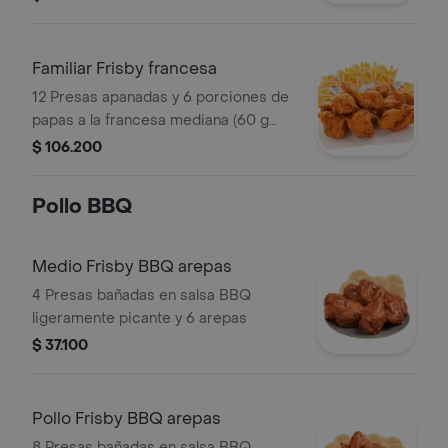
Familiar Frisby francesa
12 Presas apanadas y 6 porciones de
papas a la francesa mediana (60 g
und)
$ 106.200
Pollo BBQ
Medio Frisby BBQ arepas
4 Presas bañadas en salsa BBQ
ligeramente picante y 6 arepas
$ 37.100
Pollo Frisby BBQ arepas
8 Presas bañadas en salsa BBQ