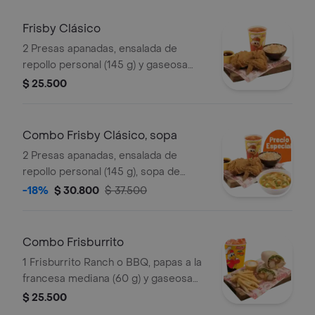
repollo personal (145 g und) y 2 gaseo
Frisby Clásico
2 Presas apanadas, ensalada de
repollo personal (145 g) y gaseosa
(325 ml)
$ 25.500
Combo Frisby Clásico, sopa
2 Presas apanadas, ensalada de
repollo personal (145 g), sopa de
verduras, ajiaquillo o consomé (350 g)
-18%
$ 30.800
$ 37.500
y gaseosa (325 ml)
Combo Frisburrito
1 Frisburrito Ranch o BBQ, papas a la
francesa mediana (60 g) y gaseosa
(325 ml)
$ 25.500