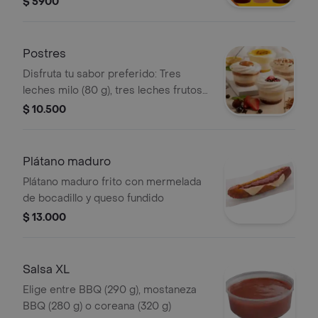
$ 5900
Postres
Disfruta tu sabor preferido: Tres
leches milo (80 g), tres leches frutos
rojos (90 g), combinado de maracuyá
$ 10.500
(130 g) y tres leches arequipe (90 g)
Plátano maduro
Plátano maduro frito con mermelada
de bocadillo y queso fundido
$ 13.000
Salsa XL
Elige entre BBQ (290 g), mostaneza
BBQ (280 g) o coreana (320 g)