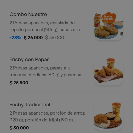
Combo Nuestro
2 Presas apanadas, ensalada de
repollo personal (145 g), papas a la
francesa mediana (60 g) y gaseosa
-28%
$ 26.000
$ 36.000
(325 ml)
Frisby con Papas
2 Presas apanadas, papas a la
francesa mediana (60 g) y gaseosa
(325 ml)
$ 25.500
Frisby Tradicional
2 Presas apanadas, porción de arroz
(120 g), porción de frijol (190 g),
ensalada de repollo personal (145 g), 2
$ 30.000