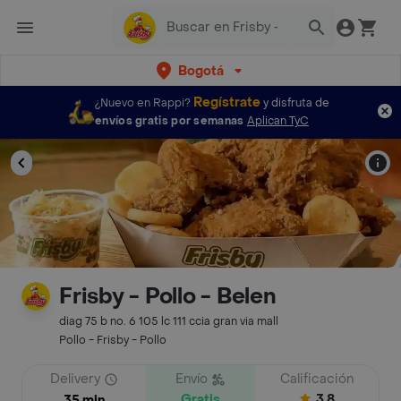
Bogotá
Regístrate
¿Nuevo en Rappi?
y disfruta de
envíos gratis por semanas
Aplican TyC
Frisby - Pollo - Belen
diag 75 b no. 6 105 lc 111 ccia gran via mall
Pollo - Frisby - Pollo
Delivery
Envío
Calificación
Gratis
3.8
35 min