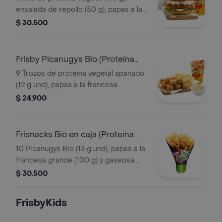
ensalada de repollo (50 g), papas a la
francesa mediana (60 g) y gaseosa
$ 30.500
(325 ml). Escoge entre salsa búfalo
Sriracha, BBQ o coreana
Frisby Picanugys Bio (Proteína
Vegetal)
9 Trozos de proteína vegetal apanado
(12 g und), papas a la francesa
mediana (60 g), ensalada de repollo
$ 24.900
personal (145 g) y gaseosa (325 ml)
Frisnacks Bio en caja (Proteína
Vegetal)
10 Picanugys Bio (13 g und), papas a la
francesa grande (100 g) y gaseosa
(470 ml)
$ 30.500
FrisbyKids