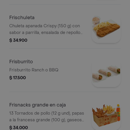
Frischuleta
Chuleta apanada Crispy (150 g) con
sabor a parrilla, ensalada de repollo
personal (145 g) y papas a la francesa
$ 34.900
grande (100 g)
Frisburrito
Frisburrito Ranch o BBQ
$ 17.500
Frisnacks grande en caja
13 Tornados de pollo (12 g und), papas
a la francesa grande (100 g), gaseosa
(470 ml)
$ 34.000