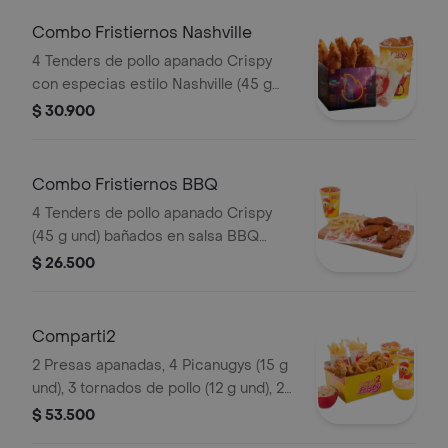
Combo Fristiernos Nashville
4 Tenders de pollo apanado Crispy
con especias estilo Nashville (45 g
und), sirope de miel picante, papas a
$ 30.900
la francesa mediana (60 g) y gaseosa
(325 ml). Imagen de producto corres
Combo Fristiernos BBQ
4 Tenders de pollo apanado Crispy
(45 g und) bañados en salsa BBQ
ligeramente picante, papas a la
$ 26.500
francesa mediana (60 g) y gaseosa
(325 ml)
Comparti2
2 Presas apanadas, 4 Picanugys (15 g
und), 3 tornados de pollo (12 g und), 2
porciones de papas francesas
$ 53.500
medianas (60 g und), 2 ensaladas de