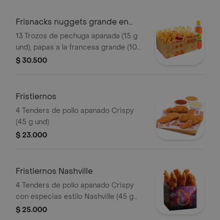
Frisnacks nuggets grande en
caja
13 Trozos de pechuga apanada (15 g
und), papas a la francesa grande (100
g), gaseosa (400 ml)
$ 30.500
Fristiernos
4 Tenders de pollo apanado Crispy
(45 g und)
$ 23.000
Fristiernos Nashville
4 Tenders de pollo apanado Crispy
con especias estilo Nashville (45 g
und), sirope de miel picante. Imagen
$ 25.000
de producto corresponde a producto