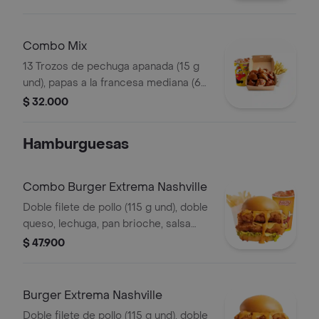
francesa mediana (60 g) y gaseosa
(325 ml)
Combo Mix
13 Trozos de pechuga apanada (15 g
und), papas a la francesa mediana (60
g) y gaseosa (325 ml)
$ 32.000
Hamburguesas
Combo Burger Extrema Nashville
Doble filete de pollo (115 g und), doble
queso, lechuga, pan brioche, salsa
picante estilo Nashville, francesa
$ 47.900
mediana (60 g) y gaseosa (325 ml)
Burger Extrema Nashville
Doble filete de pollo (115 g und), doble