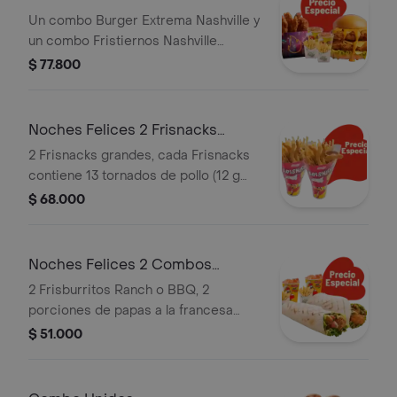
Un combo Burger Extrema Nashville y
un combo Fristiernos Nashville
(imagen de producto corresponde a
$ 77.800
producto agrandado)
Noches Felices 2 Frisnacks
grandes en ca
2 Frisnacks grandes, cada Frisnacks
contiene 13 tornados de pollo (12 g
und), papas a la francesa grande (100
$ 68.000
g )y gaseosa (470 ml)
Noches Felices 2 Combos
Frisburritos
2 Frisburritos Ranch o BBQ, 2
porciones de papas a la francesa
mediana (60 g und) y 2 gaseosas (325
$ 51.000
ml)