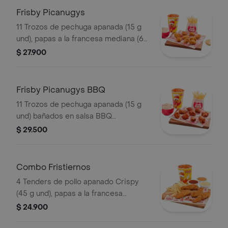
Frisby Picanugys
11 Trozos de pechuga apanada (15 g
und), papas a la francesa mediana (60
g), ensalada de repollo personal (145
$ 27.900
g) y gaseosa (325 ml)
Frisby Picanugys BBQ
11 Trozos de pechuga apanada (15 g
und) bañados en salsa BBQ
ligeramente picante, papas a la
$ 29.500
francesa mediana (60 g), ensalada de
repollo personal (145 g) y gaseosa
(325 ml)
Combo Fristiernos
4 Tenders de pollo apanado Crispy
(45 g und), papas a la francesa
mediana (60 g) y gaseosa (325 ml)
$ 24.900