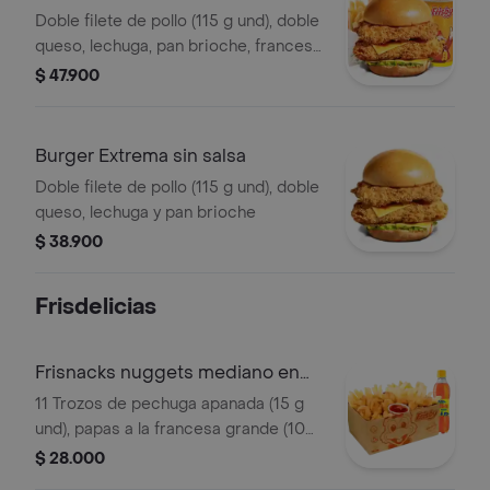
Doble filete de pollo (115 g und), doble
queso, lechuga, pan brioche, francesa
mediana (60 g) y gaseosa (325 ml)
$ 47.900
Burger Extrema sin salsa
Doble filete de pollo (115 g und), doble
queso, lechuga y pan brioche
$ 38.900
Frisdelicias
Frisnacks nuggets mediano en
caja
11 Trozos de pechuga apanada (15 g
und), papas a la francesa grande (100
g), gaseosa (400 ml)
$ 28.000