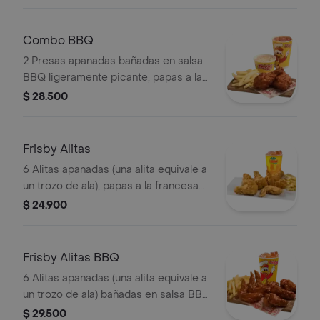
arepas y gaseosa (325 ml)
Combo BBQ
2 Presas apanadas bañadas en salsa
BBQ ligeramente picante, papas a la
francesa mediana (60 g), ensalada de
$ 28.500
repollo personal (145 g) y gaseosa
(325 ml)
Frisby Alitas
6 Alitas apanadas (una alita equivale a
un trozo de ala), papas a la francesa
mediana (60 g) y gaseosa (325 ml)
$ 24.900
Frisby Alitas BBQ
6 Alitas apanadas (una alita equivale a
un trozo de ala) bañadas en salsa BBQ
ligeramente picante , papas a la
$ 29.500