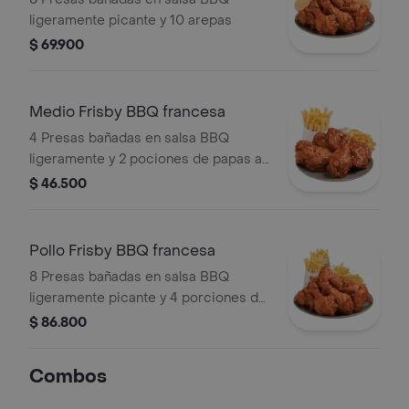
ligeramente picante y 10 arepas
$ 69.900
Medio Frisby BBQ francesa
4 Presas bañadas en salsa BBQ
ligeramente y 2 pociones de papas a
la francesa mediana (60 g und)
$ 46.500
Pollo Frisby BBQ francesa
8 Presas bañadas en salsa BBQ
ligeramente picante y 4 porciones de
papas a la francesa mediana (60 g
$ 86.800
und)
Combos