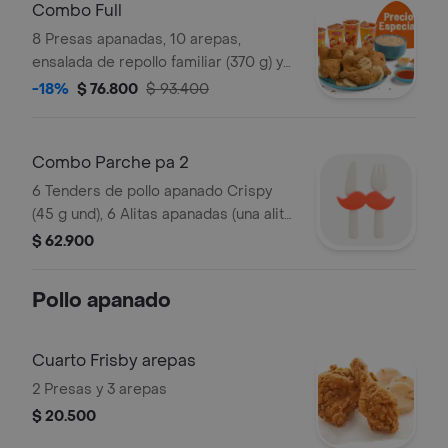
Combo Full
8 Presas apanadas, 10 arepas,
ensalada de repollo familiar (370 g) y
gaseosa (1.5 litros)
-18%
$ 76.800
$ 93.400
Combo Parche pa 2
6 Tenders de pollo apanado Crispy
(45 g und), 6 Alitas apanadas (una alita
equivale a un trozo de ala), 2
$ 62.900
porciones de papas a la francesa
mediana (60 g), 2 gaseosa (325 ml) y
Pollo apanado
sals
Cuarto Frisby arepas
2 Presas y 3 arepas
$ 20.500