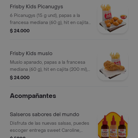
Frisby Kids Picanugys
6 Picanugys (15 g und), papas a la
francesa mediana (60 g), hit en cajita
(200 ml), golosina y un divertido
$ 24.000
juguete
Frisby Kids muslo
Muslo apanado, papas a la francesa
mediana (60 g), hit en cajita (200 ml),
golosina y un divertido juguete
$ 24.000
Acompañantes
Salseros sabores del mundo
Disfruta de las nuevas salsas, puedes
escoger entrega sweet Caroline,
Polynesian beach o Thai ranch