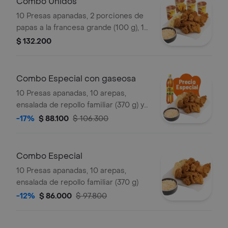
Combo Unidos
10 Presas apanadas, 2 porciones de
papas a la francesa grande (100 g), 1
porción de yuca stick (10 und),
$ 132.200
ensalada de repollo familiar (370 g) y
gaseosa (1.5 litros)
Combo Especial con gaseosa
10 Presas apanadas, 10 arepas,
ensalada de repollo familiar (370 g) y
gaseosa (1.5 litros)
-17%
$ 88.100
$ 106.300
Combo Especial
10 Presas apanadas, 10 arepas,
ensalada de repollo familiar (370 g)
-12%
$ 86.000
$ 97.800