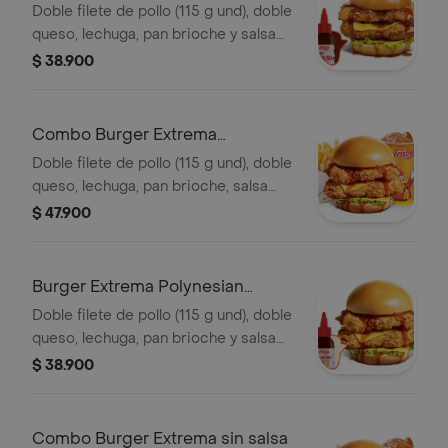
Doble filete de pollo (115 g und), doble
queso, lechuga, pan brioche y salsa
sweet Carolina
$ 38.900
Combo Burger Extrema
Polynesian Beach
Doble filete de pollo (115 g und), doble
queso, lechuga, pan brioche, salsa
Polynesian beach, francesa mediana
$ 47.900
(60g) y gaseosa (325 ml)
Burger Extrema Polynesian
Beach
Doble filete de pollo (115 g und), doble
queso, lechuga, pan brioche y salsa
Polynesian beach
$ 38.900
Combo Burger Extrema sin salsa