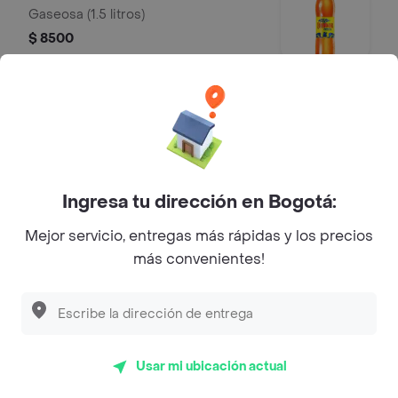
Gaseosa (1.5 litros)
$ 8500
Mr Tea 500 ml
Mr Tea limón (500 ml)
$ 5000
Ingresa tu dirección en Bogotá:
Mejor servicio, entregas más rápidas y los precios
Agua Saborizada H2OH! 600 ml
más convenientes!
Agua saborizada H2OH! (600 ml)
$ 7000
Usar mi ubicación actual
Agua Cristal 600 ml