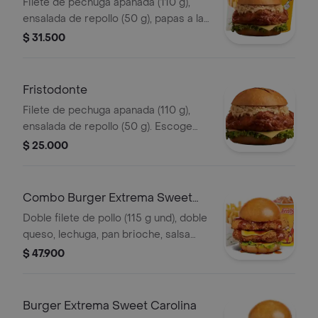
Filete de pechuga apanada (110 g),
ensalada de repollo (50 g), papas a la
francesa mediana (60 g) y gaseosa
$ 31.500
(325 ml). Escoge entre salsa búfalo
Sriracha, BBQ, salsa Frisby o corean
Fristodonte
Filete de pechuga apanada (110 g),
ensalada de repollo (50 g). Escoge
entre salsa búfalo sriracha, BBQ, salsa
$ 25.000
Frisby o coreana
Combo Burger Extrema Sweet
Carolina
Doble filete de pollo (115 g und), doble
queso, lechuga, pan brioche, salsa
sweet Carolina,francesa mediana (60
$ 47.900
g) y gaseosa (325 ml)
Burger Extrema Sweet Carolina