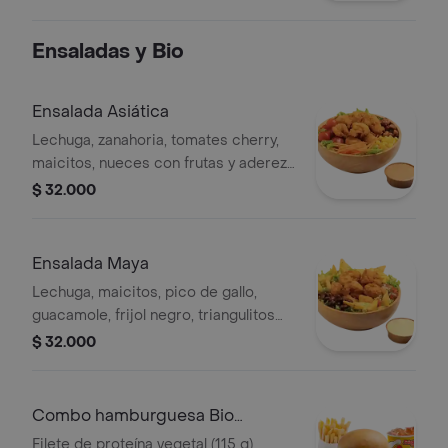
Ensaladas y Bio
Ensalada Asiática
Lechuga, zanahoria, tomates cherry,
maicitos, nueces con frutas y aderezo
sésamo. Elige tu proteína entre
$ 32.000
nuggets de pollo (9 und, 15 g und),
filete asado (En trozos, 150 g) o nugg
Ensalada Maya
Lechuga, maicitos, pico de gallo,
guacamole, frijol negro, triangulitos
de maíz y aderezo mexicano. Elige tu
$ 32.000
proteína entre nuggets de pollo (9
und, 15 g und), filete asado (En tro
Combo hamburguesa Bio
(Proteína Vegetal)
Filete de proteína vegetal (115 g),