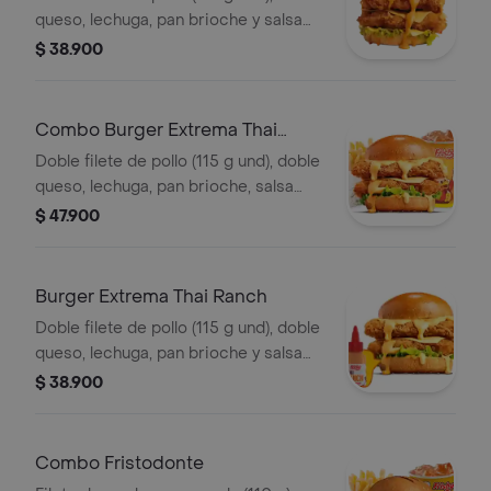
queso, lechuga, pan brioche y salsa
picante estilo Nashville
$ 38.900
Combo Burger Extrema Thai
Ranch
Doble filete de pollo (115 g und), doble
queso, lechuga, pan brioche, salsa
Thai ranch, francesa mediana (60 g) y
$ 47.900
gaseosa (325 ml)
Burger Extrema Thai Ranch
Doble filete de pollo (115 g und), doble
queso, lechuga, pan brioche y salsa
Thai ranch
$ 38.900
Combo Fristodonte