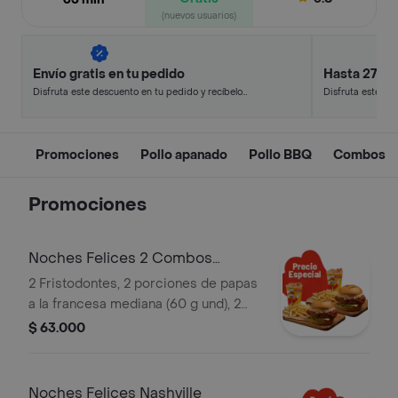
(nuevos usuarios)
Envío gratis en tu pedido
Hasta 27% 
Disfruta este descuento en tu pedido y recíbelo
Disfruta este de
en minutos.
en minutos.
Promociones
Pollo apanado
Pollo BBQ
Combos
Promociones
Noches Felices 2 Combos
Fristodontes
2 Fristodontes, 2 porciones de papas
a la francesa mediana (60 g und), 2
gaseosas (325 ml und). Escoge entre
$ 63.000
búfalo Sriracha, BBQ, salsa Frisby o
coreana
Noches Felices Nashville