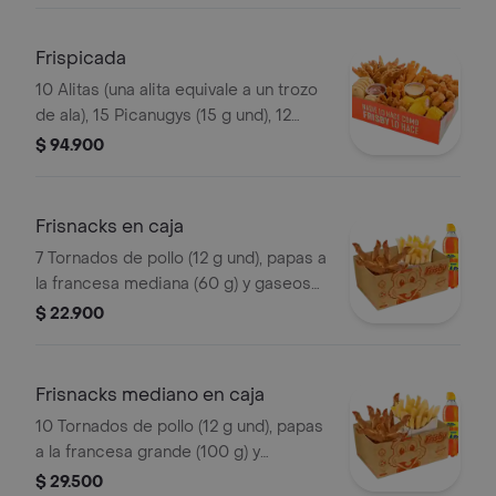
agrandado
Frispicada
10 Alitas (una alita equivale a un trozo
de ala), 15 Picanugys (15 g und), 12
tornados de pollo (12 g und), 15
$ 94.900
croquetas de yuca sticks, 5 trozos de
mazorca dulce, 8 arepas fritas
Frisnacks en caja
7 Tornados de pollo (12 g und), papas a
la francesa mediana (60 g) y gaseosa
(470 ml)
$ 22.900
Frisnacks mediano en caja
10 Tornados de pollo (12 g und), papas
a la francesa grande (100 g) y
gaseosa (470 ml)
$ 29.500