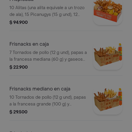
10 Alitas (una alita equivale a un trozo
de ala), 15 Picanugys (15 g und), 12
tornados de pollo (12 g und), 15
$ 94.900
croquetas de yuca sticks, 5 trozos de
mazorca dulce, 8 arepas fritas
Frisnacks en caja
7 Tornados de pollo (12 g und), papas a
la francesa mediana (60 g) y gaseosa
(470 ml)
$ 22.900
Frisnacks mediano en caja
10 Tornados de pollo (12 g und), papas
a la francesa grande (100 g) y
gaseosa (470 ml)
$ 29.500