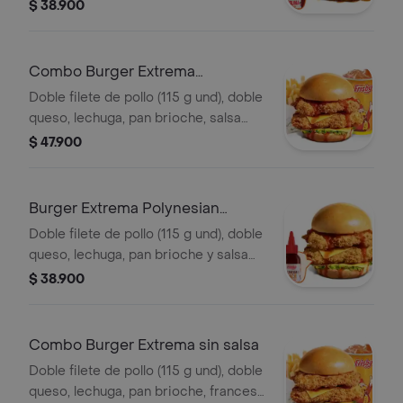
sweet Carolina
$ 38.900
Combo Burger Extrema
Polynesian Beach
Doble filete de pollo (115 g und), doble
queso, lechuga, pan brioche, salsa
Polynesian beach, francesa mediana
$ 47.900
(60g) y gaseosa (325 ml)
Burger Extrema Polynesian
Beach
Doble filete de pollo (115 g und), doble
queso, lechuga, pan brioche y salsa
Polynesian beach
$ 38.900
Combo Burger Extrema sin salsa
Doble filete de pollo (115 g und), doble
queso, lechuga, pan brioche, francesa