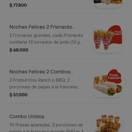
(imagen de producto corresponde a
$ 77.800
producto agrandado)
Noches Felices 2 Frisnacks
grandes en ca
2 Frisnacks grandes, cada Frisnacks
contiene 13 tornados de pollo (12 g
und), papas a la francesa grande (100
$ 68.000
g )y gaseosa (470 ml)
Noches Felices 2 Combos
Frisburritos
2 Frisburritos Ranch o BBQ, 2
porciones de papas a la francesa
mediana (60 g und) y 2 gaseosas (325
$ 51.000
ml)
Combo Unidos
10 Presas apanadas, 2 porciones de
papas a la francesa grande (100 g), 1