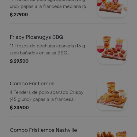
und), papas a la francesa mediana (60
g), ensalada de repollo personal (145
$ 27.900
g) y gaseosa (325 ml)
Frisby Picanugys BBQ
11 Trozos de pechuga apanada (15 g
und) bañados en salsa BBQ
ligeramente picante, papas a la
$ 29.500
francesa mediana (60 g), ensalada de
repollo personal (145 g) y gaseosa
(325 ml)
Combo Fristiernos
4 Tenders de pollo apanado Crispy
(45 g und), papas a la francesa
mediana (60 g) y gaseosa (325 ml)
$ 24.900
Combo Fristiernos Nashville