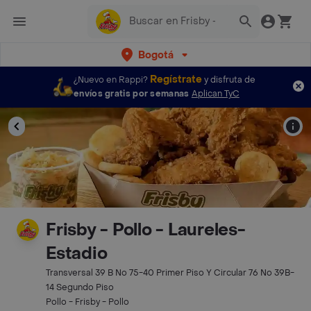
Bogotá
Regístrate
¿Nuevo en Rappi?
y disfruta de
envíos gratis por semanas
Aplican TyC
Frisby - Pollo - Laureles-
Estadio
Transversal 39 B No 75-40 Primer Piso Y Circular 76 No 39B-
14 Segundo Piso
Pollo - Frisby - Pollo