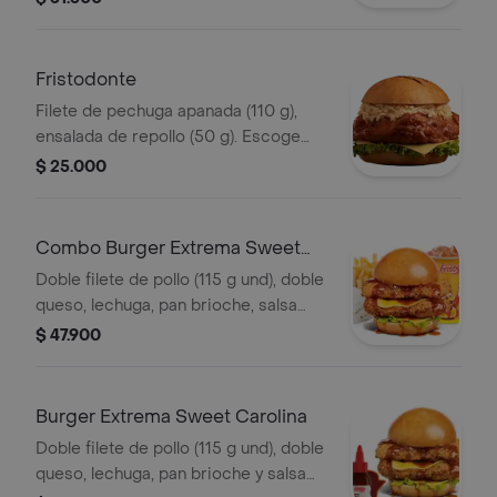
(325 ml). Escoge entre salsa búfalo
Sriracha, BBQ, salsa Frisby o corean
Fristodonte
Filete de pechuga apanada (110 g),
ensalada de repollo (50 g). Escoge
entre salsa búfalo sriracha, BBQ, salsa
$ 25.000
Frisby o coreana
Combo Burger Extrema Sweet
Carolina
Doble filete de pollo (115 g und), doble
queso, lechuga, pan brioche, salsa
sweet Carolina,francesa mediana (60
$ 47.900
g) y gaseosa (325 ml)
Burger Extrema Sweet Carolina
Doble filete de pollo (115 g und), doble
queso, lechuga, pan brioche y salsa