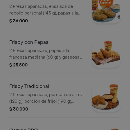
2 Presas apanadas, ensalada de
repollo personal (145 g), papas a la
francesa mediana (60 g) y gaseosa
$ 36.000
(325 ml)
Frisby con Papas
2 Presas apanadas, papas a la
francesa mediana (60 g) y gaseosa
(325 ml)
$ 25.500
Frisby Tradicional
2 Presas apanadas, porción de arroz
(120 g), porción de frijol (190 g),
ensalada de repollo personal (145 g), 2
$ 30.000
arepas y gaseosa (325 ml)