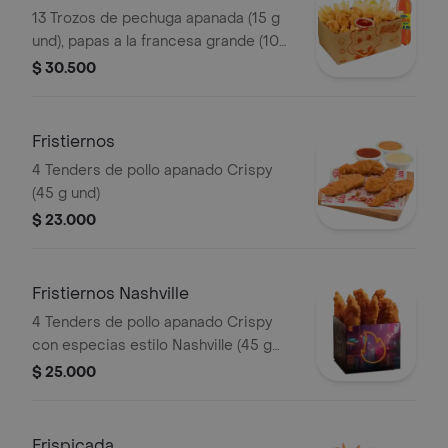
caja
13 Trozos de pechuga apanada (15 g
und), papas a la francesa grande (100
g), gaseosa (400 ml)
$ 30.500
Fristiernos
4 Tenders de pollo apanado Crispy
(45 g und)
$ 23.000
Fristiernos Nashville
4 Tenders de pollo apanado Crispy
con especias estilo Nashville (45 g
und), sirope de miel picante. Imagen
$ 25.000
de producto corresponde a producto
agrandado
Frispicada