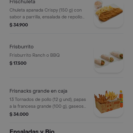
Frischuleta
Chuleta apanada Crispy (150 g) con
sabor a parrilla, ensalada de repollo
personal (145 g) y papas a la francesa
$ 34.900
grande (100 g)
Frisburrito
Frisburrito Ranch o BBQ
$ 17.500
Frisnacks grande en caja
13 Tornados de pollo (12 g und), papas
a la francesa grande (100 g), gaseosa
(470 ml)
$ 34.000
Ensaladas y Bio