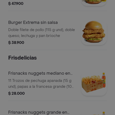
mediana (60 g) y gaseosa (325 ml)
$ 47.900
Burger Extrema sin salsa
Doble filete de pollo (115 g und), doble
queso, lechuga y pan brioche
$ 38.900
Frisdelicias
Frisnacks nuggets mediano en
caja
11 Trozos de pechuga apanada (15 g
und), papas a la francesa grande (100
g), gaseosa (400 ml)
$ 28.000
Frisnacks nuggets grande en