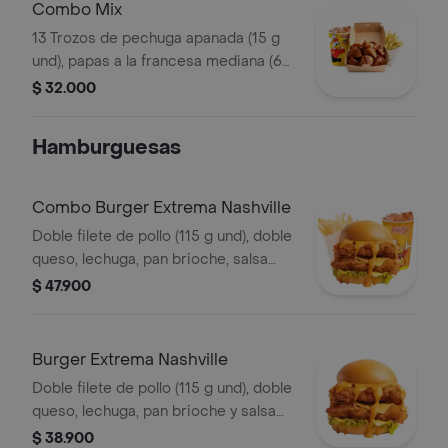
Combo Mix
13 Trozos de pechuga apanada (15 g
und), papas a la francesa mediana (60
g) y gaseosa (325 ml)
$ 32.000
Hamburguesas
Combo Burger Extrema Nashville
Doble filete de pollo (115 g und), doble
queso, lechuga, pan brioche, salsa
picante estilo Nashville, francesa
$ 47.900
mediana (60 g) y gaseosa (325 ml)
Burger Extrema Nashville
Doble filete de pollo (115 g und), doble
queso, lechuga, pan brioche y salsa
picante estilo Nashville
$ 38.900