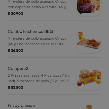
4 Tenders de pollo apanado Crispy
con especias estilo Nashville (45 g
und), sirope de miel picante, papas a
$ 30.900
la francesa mediana (60 g) y gaseosa
(325 ml). Imagen de producto corres
Combo Fristiernos BBQ
4 Tenders de pollo apanado Crispy
(45 g und) bañados en salsa BBQ
ligeramente picante, papas a la
$ 26.500
francesa mediana (60 g) y gaseosa
(325 ml)
Comparti2
2 Presas apanadas, 4 Picanugys (15 g
und), 3 tornados de pollo (12 g und), 2
porciones de papas francesas
$ 53.500
medianas (60 g und), 2 ensaladas de
repollo personal (145 g und) y 2 gaseo
Frisby Clásico