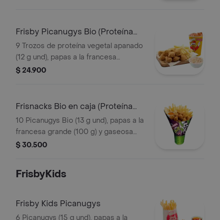
(325 ml). Escoge entre salsa búfalo
Sriracha, BBQ o coreana
Frisby Picanugys Bio (Proteína
Vegetal)
9 Trozos de proteína vegetal apanado
(12 g und), papas a la francesa
mediana (60 g), ensalada de repollo
$ 24.900
personal (145 g) y gaseosa (325 ml)
Frisnacks Bio en caja (Proteína
Vegetal)
10 Picanugys Bio (13 g und), papas a la
francesa grande (100 g) y gaseosa
(470 ml)
$ 30.500
FrisbyKids
Frisby Kids Picanugys
6 Picanugys (15 g und), papas a la