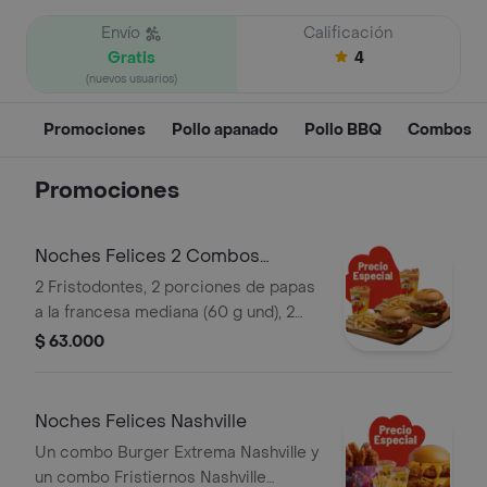
Envío
Calificación
Gratis
4
(nuevos usuarios)
Promociones
Pollo apanado
Pollo BBQ
Combos
Promociones
Noches Felices 2 Combos
Fristodontes
2 Fristodontes, 2 porciones de papas
a la francesa mediana (60 g und), 2
gaseosas (325 ml und). Escoge entre
$ 63.000
búfalo Sriracha, BBQ, salsa Frisby o
coreana
Noches Felices Nashville
Un combo Burger Extrema Nashville y
un combo Fristiernos Nashville