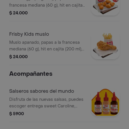
francesa mediana (60 g), hit en cajita
(200 ml), golosina y un divertido
$ 24.000
juguete
Frisby Kids muslo
Muslo apanado, papas a la francesa
mediana (60 g), hit en cajita (200 ml),
golosina y un divertido juguete
$ 24.000
Acompañantes
Salseros sabores del mundo
Disfruta de las nuevas salsas, puedes
escoger entrega sweet Caroline,
Polynesian beach o Thai ranch
$ 5900