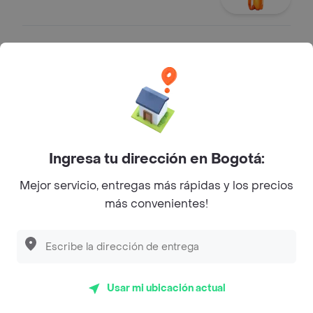
Mr Tea 500 ml
Mr Tea limón (500 ml)
$ 5000
Ingresa tu dirección en Bogotá:
Agua Saborizada H2OH! 600 ml
Agua saborizada H2OH! (600 ml)
Mejor servicio, entregas más rápidas y los precios
$ 7000
más convenientes!
Agua Cristal 600 ml
Agua Cristal (600 ml)
Usar mi ubicación actual
$ 5000