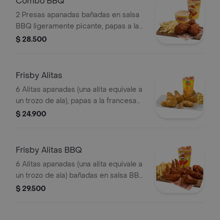
Combo BBQ
2 Presas apanadas bañadas en salsa
BBQ ligeramente picante, papas a la
francesa mediana (60 g), ensalada de
$ 28.500
repollo personal (145 g) y gaseosa
(325 ml)
Frisby Alitas
6 Alitas apanadas (una alita equivale a
un trozo de ala), papas a la francesa
mediana (60 g) y gaseosa (325 ml)
$ 24.900
Frisby Alitas BBQ
6 Alitas apanadas (una alita equivale a
un trozo de ala) bañadas en salsa BBQ
ligeramente picante , papas a la
$ 29.500
francesa mediana (60 g) y gaseosa
(325 ml)