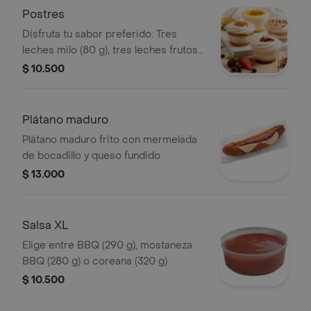
Postres
Disfruta tu sabor preferido: Tres
leches milo (80 g), tres leches frutos
rojos (90 g), combinado de maracuyá
$ 10.500
(130 g) y tres leches arequipe (90 g)
Plátano maduro
Plátano maduro frito con mermelada
de bocadillo y queso fundido
$ 13.000
Salsa XL
Elige entre BBQ (290 g), mostaneza
BBQ (280 g) o coreana (320 g)
$ 10.500