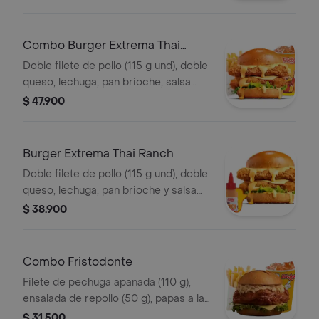
Combo Burger Extrema Thai
Ranch
Doble filete de pollo (115 g und), doble
queso, lechuga, pan brioche, salsa
Thai ranch, francesa mediana (60 g) y
$ 47.900
gaseosa (325 ml)
Burger Extrema Thai Ranch
Doble filete de pollo (115 g und), doble
queso, lechuga, pan brioche y salsa
Thai ranch
$ 38.900
Combo Fristodonte
Filete de pechuga apanada (110 g),
ensalada de repollo (50 g), papas a la
francesa mediana (60 g) y gaseosa
$ 31.500