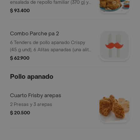
ensalada de repollo familiar (370 g) y
gaseosa (1.5 litros)
$ 93.400
Combo Parche pa 2
6 Tenders de pollo apanado Crispy
(45 g und), 6 Alitas apanadas (una alita
equivale a un trozo de ala), 2
$ 62.900
porciones de papas a la francesa
mediana (60 g), 2 gaseosa (325 ml) y
Pollo apanado
sals
Cuarto Frisby arepas
2 Presas y 3 arepas
$ 20.500