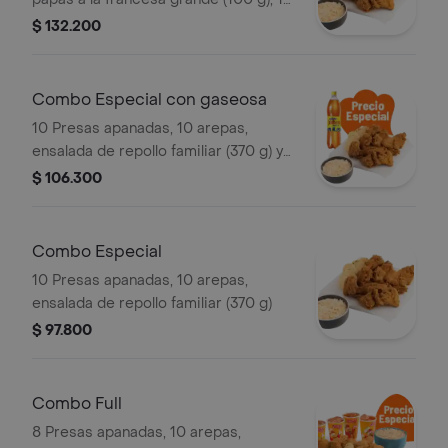
porción de yuca stick (10 und),
$ 132.200
ensalada de repollo familiar (370 g) y
gaseosa (1.5 litros)
Combo Especial con gaseosa
10 Presas apanadas, 10 arepas,
ensalada de repollo familiar (370 g) y
gaseosa (1.5 litros)
$ 106.300
Combo Especial
10 Presas apanadas, 10 arepas,
ensalada de repollo familiar (370 g)
$ 97.800
Combo Full
8 Presas apanadas, 10 arepas,