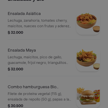
Ensalada Asiática
Lechuga, zanahoria, tomates cherry,
maicitos, nueces con frutas y aderezo
sésamo. Elige tu proteína entre
$ 32.000
nuggets de pollo (9 und, 15 g und),
filete asado (En trozos, 150 g) o nugg
Ensalada Maya
Lechuga, maicitos, pico de gallo,
guacamole, frijol negro, triangulitos
de maíz y aderezo mexicano. Elige tu
$ 32.000
proteína entre nuggets de pollo (9
und, 15 g und), filete asado (En tro
Combo hamburguesa Bio
(Proteína Vegetal)
Filete de proteína vegetal (115 g),
ensalada de repollo (50 g), papas a la
francesa mediana (60 g) y gaseosa
$ 30.500