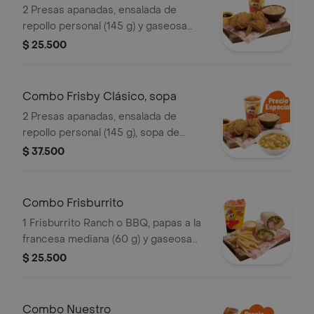
2 Presas apanadas, ensalada de
repollo personal (145 g) y gaseosa
(325 ml)
$ 25.500
Combo Frisby Clásico, sopa
2 Presas apanadas, ensalada de
repollo personal (145 g), sopa de
verduras, ajiaquillo o consomé (350 g)
$ 37.500
y gaseosa (325 ml)
Combo Frisburrito
1 Frisburrito Ranch o BBQ, papas a la
francesa mediana (60 g) y gaseosa
(325 ml)
$ 25.500
Combo Nuestro