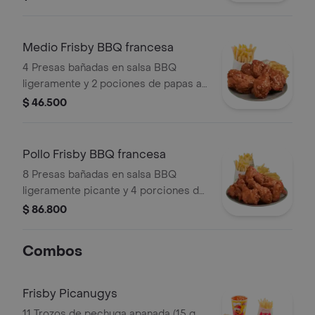
Medio Frisby BBQ francesa
4 Presas bañadas en salsa BBQ
ligeramente y 2 pociones de papas a
la francesa mediana (60 g und)
$ 46.500
Pollo Frisby BBQ francesa
8 Presas bañadas en salsa BBQ
ligeramente picante y 4 porciones de
papas a la francesa mediana (60 g
$ 86.800
und)
Combos
Frisby Picanugys
11 Trozos de pechuga apanada (15 g