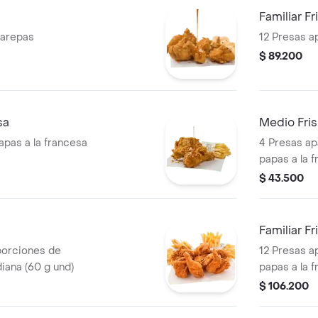
Familiar F
 arepas
12 Presas a
$ 89.200
sa
Medio Fri
apas a la francesa
4 Presas ap
papas a la 
$ 43.500
Familiar F
porciones de
12 Presas a
iana (60 g und)
papas a la 
$ 106.200