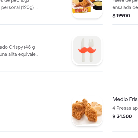
os de pechuga
Filete de p
 personal (120g), 2
ensalada de 
rduras, ajiaquillo,
porción de 
$ 19.900
0g) o frijol
(3 und) y ga
a viernes, n
ado Crispy (45 g
una alita equivale
rciones de papas a
 g), 2 gaseosa
Medio Fri
4 Presas ap
$ 34.500