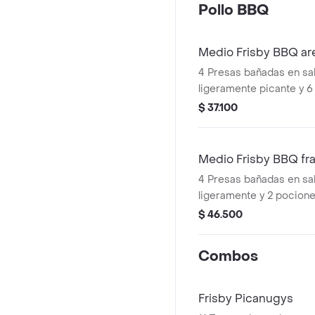
Pollo BBQ
Medio Frisby BBQ ar
4 Presas bañadas en s
ligeramente picante y 6
$ 37.100
Medio Frisby BBQ fr
4 Presas bañadas en s
ligeramente y 2 pocione
francesa mediana (60 g
$ 46.500
Combos
Frisby Picanugys