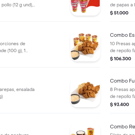
pollo (12 g und),
de papas a 
de (100 g )y
und) y 2 ga
$ 51.000
Combo Esp
porciones de
10 Presas a
de (100 g), 1
de repollo f
0 und), ensalada
litros)
$ 106.300
g) y gaseosa (1.5
Combo Ful
arepas, ensalada
8 Presas ap
g)
de repollo f
litros)
$ 93.400
Combo Re