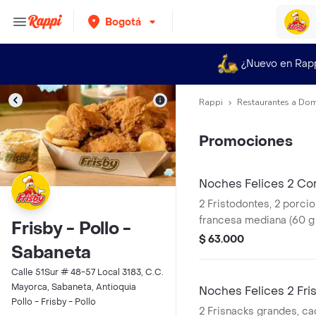
Bogotá
¿Nuevo en Rap
Rappi
Restaurantes a Dom
Promociones
Noches Felices 2 Co
2 Fristodontes, 2 porci
francesa mediana (60 g
Frisby - Pollo -
(325 ml und). Escoge en
$ 63.000
Sabaneta
Sriracha, BBQ, salsa Fr
Calle 51Sur # 48-57 Local 3183, C.C.
Mayorca, Sabaneta, Antioquia
Noches Felices 2 Fri
Pollo - Frisby - Pollo
2 Frisnacks grandes, ca