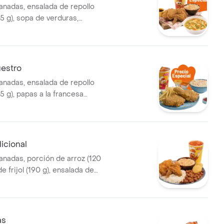
anadas, ensalada de repollo
5 g), sopa de verduras,
o consomé (350 g) y gaseosa
estro
anadas, ensalada de repollo
5 g), papas a la francesa
 g) y gaseosa (325 ml)
dicional
anadas, porción de arroz (120
de frijol (190 g), ensalada de
onal (145 g), 2 arepas y
5 ml)
as