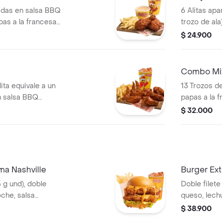
adas en salsa BBQ
6 Alitas apa
pas a la francesa
trozo de ala
a de repollo
(60 g) y gas
$ 24.900
sa (325 ml)
Combo Mi
ita equivale a un
13 Trozos d
n salsa BBQ
papas a la 
apas a la francesa
gaseosa (32
$ 32.000
a (325 ml)
a Nashville
Burger Ext
5 g und), doble
Doble filete
oche, salsa
queso, lech
, francesa mediana
picante esti
$ 38.900
)