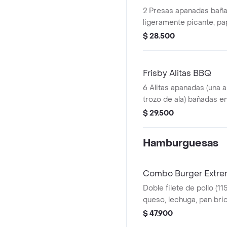
2 Presas apanadas bañ
ligeramente picante, pa
mediana (60 g), ensalad
$ 28.500
personal (145 g) y gaseo
Frisby Alitas BBQ
6 Alitas apanadas (una al
trozo de ala) bañadas e
ligeramente picante , p
$ 29.500
mediana (60 g) y gaseos
Hamburguesas
Combo Burger Extrem
Doble filete de pollo (11
queso, lechuga, pan bri
picante estilo Nashville
$ 47.900
(60 g) y gaseosa (325 ml