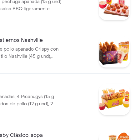
e pechuga apanada (15 g und)
 salsa BBQ ligeramente
pas a la francesa mediana (60
 de repollo personal (145 g) y
5 ml)
tiernos Nashville
e pollo apanado Crispy con
ilo Nashville (45 g und),
el picante, papas a la
diana (60 g) y gaseosa (325
 de producto corres
2
anadas, 4 Picanugys (15 g
ados de pollo (12 g und), 2
de papas francesas medianas
2 ensaladas de repollo
45 g und) y 2 gaseo
sby Clásico, sopa