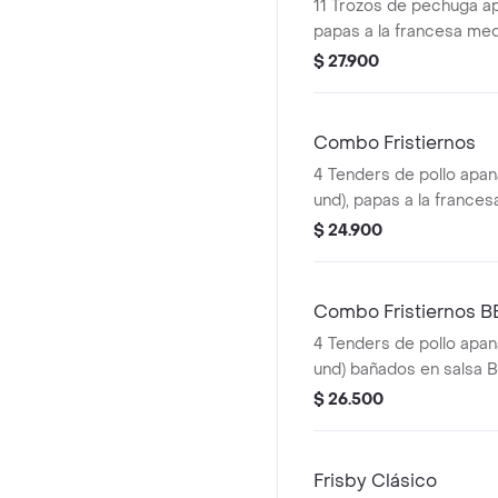
11 Trozos de pechuga ap
papas a la francesa med
ensalada de repollo pers
$ 27.900
gaseosa (325 ml)
Combo Fristiernos
4 Tenders de pollo apan
und), papas a la frances
gaseosa (325 ml)
$ 24.900
Combo Fristiernos 
4 Tenders de pollo apan
und) bañados en salsa 
picante, papas a la fra
$ 26.500
g) y gaseosa (325 ml)
Frisby Clásico