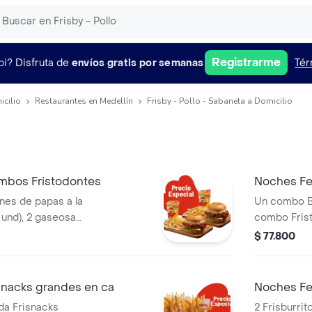
Registrarme
pi?
Disfruta de
envíos gratis por semanas
Tér
icilio
Restaurantes en Medellín
Frisby - Pollo - Sabaneta a Domicilio
mbos Fristodontes
Noches Fel
ones de papas a la
Un combo Bu
 und), 2 gaseosas
combo Frist
tre búfalo
producto c
$ 77.800
isby o coreana
agrandado)
snacks grandes en ca
Noches Fe
da Frisnacks
2 Frisburri