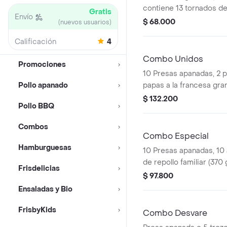
contiene 13 tornados de 
Gratis
Envío
papas a la francesa gran
$ 68.000
(nuevos usuarios)
gaseosa (470 ml)
Calificación
4
Combo Unidos
Promociones
10 Presas apanadas, 2 
Pollo apanado
papas a la francesa gran
porción de yuca stick (1
$ 132.200
Pollo BBQ
de repollo familiar (370 
litros)
Combos
Combo Especial
Hamburguesas
10 Presas apanadas, 10 
de repollo familiar (370 
Frisdelicias
$ 97.800
Ensaladas y Bio
FrisbyKids
Combo Desvare