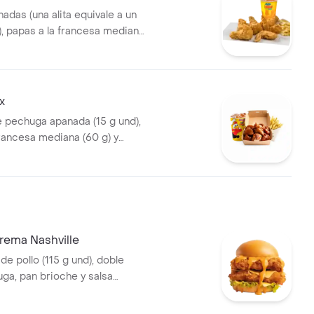
nadas (una alita equivale a un
), papas a la francesa mediana
eosa (325 ml)
x
e pechuga apanada (15 g und),
francesa mediana (60 g) y
5 ml)
rema Nashville
 de pollo (115 g und), doble
uga, pan brioche y salsa
lo Nashville