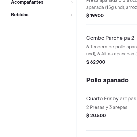
Presa apanada o 5 troz
Acompañantes
apanada (15g und), arroz
arepas fritas, sopa de ve
Bebidas
$ 19.900
consomé, sancochito (35
(190g) y gaseosa (3
Combo Parche pa 2
6 Tenders de pollo apan
und), 6 Alitas apanadas (
a un trozo de ala), 2 po
$ 62.900
la francesa mediana (60
(325 ml) y sals
Pollo apanado
Cuarto Frisby arepas
2 Presas y 3 arepas
$ 20.500