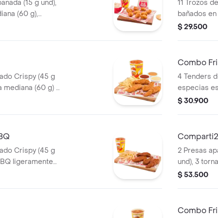
anada (15 g und),
11 Trozos d
iana (60 g),
bañados en
onal (145 g) y
picante, pa
$ 29.500
g), ensalada
gaseosa (32
Combo Fris
ado Crispy (45 g
4 Tenders d
a mediana (60 g) y
especias est
sirope de mi
$ 30.900
francesa me
ml). Imagen
BBQ
Comparti
ado Crispy (45 g
2 Presas ap
BBQ ligeramente
und), 3 torn
ncesa mediana (60
porciones 
$ 53.500
(60 g und), 
personal (1
Combo Fri