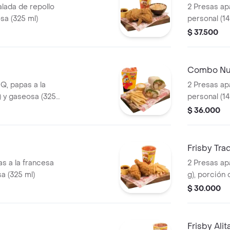
lada de repollo
2 Presas ap
sa (325 ml)
personal (14
ajiaquillo 
$ 37.500
(325 ml)
Combo Nu
Q, papas a la
2 Presas ap
) y gaseosa (325
personal (14
mediana (60
$ 36.000
Frisby Tra
s a la francesa
2 Presas ap
a (325 ml)
g), porción 
repollo pers
$ 30.000
gaseosa (32
Frisby Alit