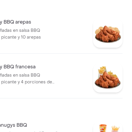
by BBQ arepas
añadas en salsa BBQ
 picante y 10 arepas
by BBQ francesa
añadas en salsa BBQ
 picante y 4 porciones de
francesa mediana (60 g und)
canugys BBQ