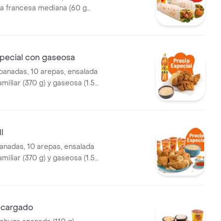
la francesa mediana (60 g
seosas (325 ml)
ecial con gaseosa
panadas, 10 arepas, ensalada
amiliar (370 g) y gaseosa (1.5
l
anadas, 10 arepas, ensalada
amiliar (370 g) y gaseosa (1.5
cargado