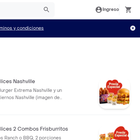
Ingreso
minos y condiciones
ices Nashville
rger Extrema Nashville y un
iernos Nashville (imagen de
orresponde a producto
lices 2 Combos Frisburritos
tos Ranch o BBQ, 2 porciones