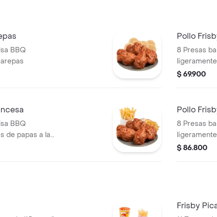
epas
Pollo Fris
alsa BBQ
8 Presas b
 arepas
ligeramente
$ 69.900
ancesa
Pollo Fris
alsa BBQ
8 Presas b
s de papas a la
ligeramente
 und)
papas a la 
$ 86.800
Frisby Pi