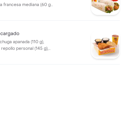
la francesa mediana (60 g
seosas (325 ml)
cargado
echuga apanada (110 g),
repollo personal (145 g),
arroz personal (120 g), arepas
seosa (325 ml). Válido de lunes
o aplica