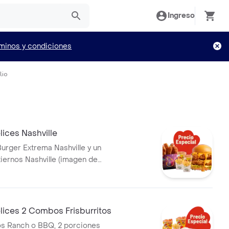
Ingreso
minos y condiciones
lio
ices Nashville
rger Extrema Nashville y un
iernos Nashville (imagen de
orresponde a producto
lices 2 Combos Frisburritos
tos Ranch o BBQ, 2 porciones