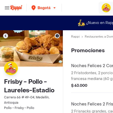
Bogotá
¿Nuevo en Rap
Rappi
Restaurantes a Dom
Promociones
Noches Felices 2 Co
2 Fristodontes, 2 porci
francesa mediana (60 g
Frisby - Pollo -
(325 ml und). Escoge en
$ 63.000
Laureles-Estadio
Sriracha, BBQ, salsa Fr
Carrera 66 # 49-04, Medellín,
Antioquia
Noches Felices 2 Fri
Pollo - Frisby - Pollo
2 Frisnacks grandes, ca