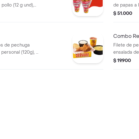
pollo (12 g und),
de papas a 
de (100 g )y
und) y 2 ga
$ 51.000
Combo Re
os de pechuga
Filete de p
 personal (120g), 2
ensalada de 
rduras, ajiaquillo,
porción de 
$ 19.900
0g) o frijol
(3 und) y ga
a viernes, n