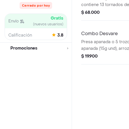
contiene 13 tornados de 
Cerrado por hoy
papas a la francesa gran
$ 68.000
gaseosa (470 ml)
Gratis
Envío
(nuevos usuarios)
Combo Desvare
Calificación
3.8
Presa apanada o 5 troz
Promociones
apanada (15g und), arroz
arepas fritas, sopa de ve
$ 19.900
consomé, sancochito (35
(190g) y gaseosa (3