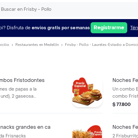
Registrarme
pi?
Disfruta de
envíos gratis por semanas
Tér
icilio
Restaurantes en Medellín
Frisby - Pollo - Laureles-Estadio a Domici
mbos Fristodontes
Noches Fel
ones de papas a la
Un combo Bu
 und), 2 gaseosas
combo Frist
tre búfalo
producto c
$ 77.800
isby o coreana
agrandado)
snacks grandes en ca
Noches Fe
da Frisnacks
2 Frisburri