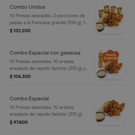
Combo Unidos
10 Presas apanadas, 2 porciones de
papas a la francesa grande (100 g), 1
porción de yuca stick (10 und),
$ 132.200
ensalada de repollo familiar (370 g) y
gaseosa (1.5 litros)
Combo Especial con gaseosa
10 Presas apanadas, 10 arepas,
ensalada de repollo familiar (370 g) y
gaseosa (1.5 litros)
$ 106.300
Combo Especial
10 Presas apanadas, 10 arepas,
ensalada de repollo familiar (370 g)
$ 97.800