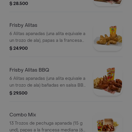
francesa mediana (60 g), ensalada de
$ 28.500
repollo personal (145 g) y gaseosa
(325 ml)
Frisby Alitas
6 Alitas apanadas (una alita equivale a
un trozo de ala), papas a la francesa
mediana (60 g) y gaseosa (325 ml)
$ 24.900
Frisby Alitas BBQ
6 Alitas apanadas (una alita equivale a
un trozo de ala) bañadas en salsa BBQ
ligeramente picante , papas a la
$ 29.500
francesa mediana (60 g) y gaseosa
(325 ml)
Combo Mix
13 Trozos de pechuga apanada (15 g
und), papas a la francesa mediana (60