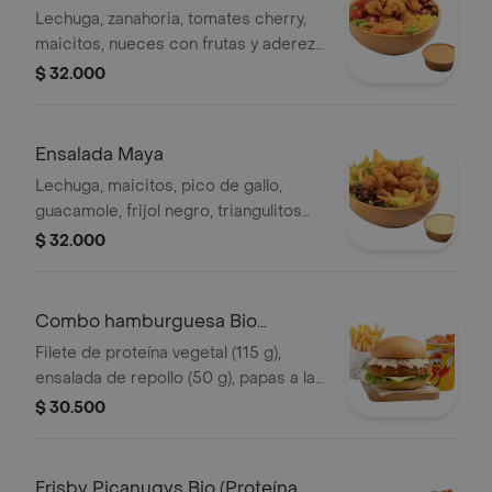
Lechuga, zanahoria, tomates cherry,
maicitos, nueces con frutas y aderezo
sésamo. Elige tu proteína entre
$ 32.000
nuggets de pollo (9 und, 15 g und),
filete asado (En trozos, 150 g) o nugg
Ensalada Maya
Lechuga, maicitos, pico de gallo,
guacamole, frijol negro, triangulitos
de maíz y aderezo mexicano. Elige tu
$ 32.000
proteína entre nuggets de pollo (9
und, 15 g und), filete asado (En tro
Combo hamburguesa Bio
(Proteína Vegetal)
Filete de proteína vegetal (115 g),
ensalada de repollo (50 g), papas a la
francesa mediana (60 g) y gaseosa
$ 30.500
(325 ml). Escoge entre salsa búfalo
Sriracha, BBQ o coreana
Frisby Picanugys Bio (Proteína