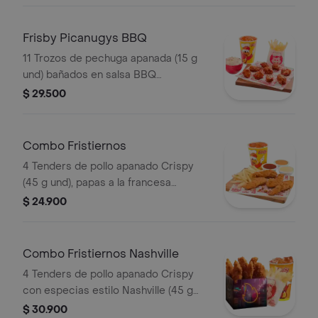
Frisby Picanugys BBQ
11 Trozos de pechuga apanada (15 g
und) bañados en salsa BBQ
ligeramente picante, papas a la
$ 29.500
francesa mediana (60 g), ensalada de
repollo personal (145 g) y gaseosa
(325 ml)
Combo Fristiernos
4 Tenders de pollo apanado Crispy
(45 g und), papas a la francesa
mediana (60 g) y gaseosa (325 ml)
$ 24.900
Combo Fristiernos Nashville
4 Tenders de pollo apanado Crispy
con especias estilo Nashville (45 g
und), sirope de miel picante, papas a
$ 30.900