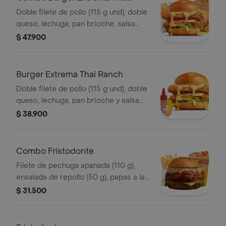
Ranch
Doble filete de pollo (115 g und), doble
queso, lechuga, pan brioche, salsa
Thai ranch, francesa mediana (60 g) y
$ 47.900
gaseosa (325 ml)
Burger Extrema Thai Ranch
Doble filete de pollo (115 g und), doble
queso, lechuga, pan brioche y salsa
Thai ranch
$ 38.900
Combo Fristodonte
Filete de pechuga apanada (110 g),
ensalada de repollo (50 g), papas a la
francesa mediana (60 g) y gaseosa
$ 31.500
(325 ml). Escoge entre salsa búfalo
Sriracha, BBQ, salsa Frisby o corean