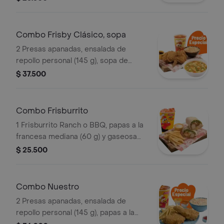
Combo Frisby Clásico, sopa
2 Presas apanadas, ensalada de
repollo personal (145 g), sopa de
verduras, ajiaquillo o consomé (350 g)
$ 37.500
y gaseosa (325 ml)
Combo Frisburrito
1 Frisburrito Ranch o BBQ, papas a la
francesa mediana (60 g) y gaseosa
(325 ml)
$ 25.500
Combo Nuestro
2 Presas apanadas, ensalada de
repollo personal (145 g), papas a la