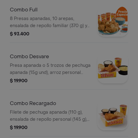
Combo Full
8 Presas apanadas, 10 arepas,
ensalada de repollo familiar (370 g) y
gaseosa (1.5 litros)
$ 93.400
Combo Desvare
Presa apanada o 5 trozos de pechuga
apanada (15g und), arroz personal
(120g), 2 arepas fritas, sopa de
$ 19.900
verduras, ajiaquillo, consomé,
sancochito (350g) o frijol (190g) y
gaseosa (3
Combo Recargado
Filete de pechuga apanada (110 g),
ensalada de repollo personal (145 g),
porción de arroz personal (120 g),
$ 19.900
arepas (3 und) y gaseosa (325 ml).