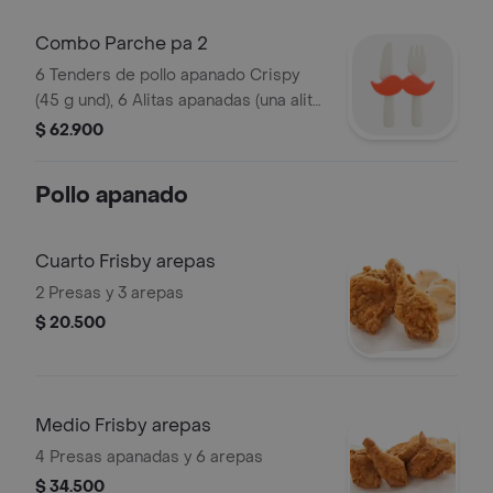
Válido de lunes a viernes, no aplica
Combo Parche pa 2
6 Tenders de pollo apanado Crispy
(45 g und), 6 Alitas apanadas (una alita
equivale a un trozo de ala), 2
$ 62.900
porciones de papas a la francesa
mediana (60 g), 2 gaseosa (325 ml) y
Pollo apanado
sals
Cuarto Frisby arepas
2 Presas y 3 arepas
$ 20.500
Medio Frisby arepas
4 Presas apanadas y 6 arepas
$ 34.500