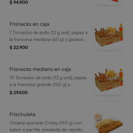
tornados de pollo (12 g und), 15
$ 94.900
croquetas de yuca sticks, 5 trozos de
mazorca dulce, 8 arepas fritas
Frisnacks en caja
7 Tornados de pollo (12 g und), papas a
la francesa mediana (60 g) y gaseosa
(470 ml)
$ 22.900
Frisnacks mediano en caja
10 Tornados de pollo (12 g und), papas
a la francesa grande (100 g) y
gaseosa (470 ml)
$ 29.500
Frischuleta
Chuleta apanada Crispy (150 g) con
sabor a parrilla, ensalada de repollo