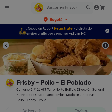
Bogotá
Regístrate
¿Nuevo en Rappi?
y disfruta de
envíos gratis por semanas
Aplican TyC
Frisby - Pollo - El Poblado
Carrera.48 # 26-85 Torre Norte Edificio Dirección General
Nueva Sede Grupo Bancolombia, Medellín, Antioquia
Pollo - Frisby - Pollo
Delivery
Envío