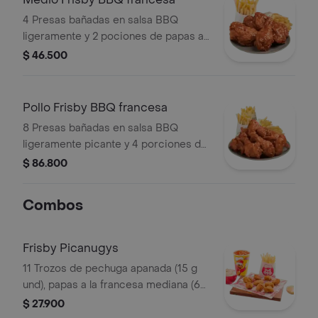
4 Presas bañadas en salsa BBQ
ligeramente y 2 pociones de papas a
la francesa mediana (60 g und)
$ 46.500
Pollo Frisby BBQ francesa
8 Presas bañadas en salsa BBQ
ligeramente picante y 4 porciones de
papas a la francesa mediana (60 g
$ 86.800
und)
Combos
Frisby Picanugys
11 Trozos de pechuga apanada (15 g
und), papas a la francesa mediana (60
g), ensalada de repollo personal (145
$ 27.900
g) y gaseosa (325 ml)