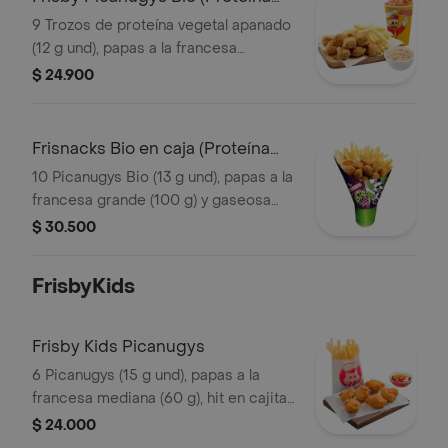
Vegetal)
9 Trozos de proteína vegetal apanado
(12 g und), papas a la francesa
mediana (60 g), ensalada de repollo
$ 24.900
personal (145 g) y gaseosa (325 ml)
Frisnacks Bio en caja (Proteína
Vegetal)
10 Picanugys Bio (13 g und), papas a la
francesa grande (100 g) y gaseosa
(470 ml)
$ 30.500
FrisbyKids
Frisby Kids Picanugys
6 Picanugys (15 g und), papas a la
francesa mediana (60 g), hit en cajita
(200 ml), golosina y un divertido
$ 24.000
juguete