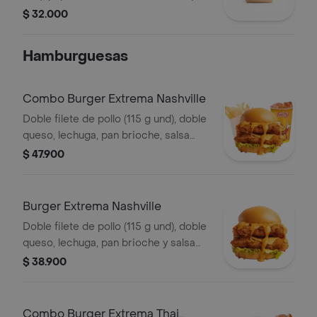
g) y gaseosa (325 ml)
$ 32.000
Hamburguesas
Combo Burger Extrema Nashville
Doble filete de pollo (115 g und), doble
queso, lechuga, pan brioche, salsa
picante estilo Nashville, francesa
$ 47.900
mediana (60 g) y gaseosa (325 ml)
Burger Extrema Nashville
Doble filete de pollo (115 g und), doble
queso, lechuga, pan brioche y salsa
picante estilo Nashville
$ 38.900
Combo Burger Extrema Thai