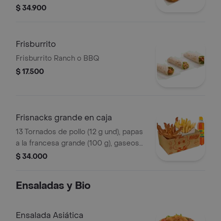
personal (145 g) y papas a la francesa
$ 34.900
grande (100 g)
Frisburrito
Frisburrito Ranch o BBQ
$ 17.500
Frisnacks grande en caja
13 Tornados de pollo (12 g und), papas
a la francesa grande (100 g), gaseosa
(470 ml)
$ 34.000
Ensaladas y Bio
Ensalada Asiática