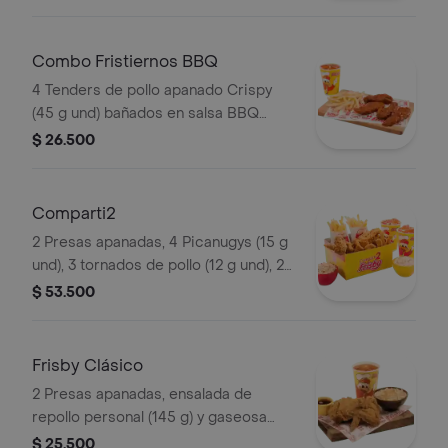
la francesa mediana (60 g) y gaseosa
(325 ml). Imagen de producto corres
Combo Fristiernos BBQ
4 Tenders de pollo apanado Crispy
(45 g und) bañados en salsa BBQ
ligeramente picante, papas a la
$ 26.500
francesa mediana (60 g) y gaseosa
(325 ml)
Comparti2
2 Presas apanadas, 4 Picanugys (15 g
und), 3 tornados de pollo (12 g und), 2
porciones de papas francesas
$ 53.500
medianas (60 g und), 2 ensaladas de
repollo personal (145 g und) y 2 gaseo
Frisby Clásico
2 Presas apanadas, ensalada de
repollo personal (145 g) y gaseosa
(325 ml)
$ 25.500