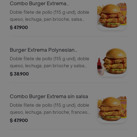
Combo Burger Extrema
Polynesian Beach
Doble filete de pollo (115 g und), doble
queso, lechuga, pan brioche, salsa
Polynesian beach, francesa mediana
$ 47.900
(60g) y gaseosa (325 ml)
Burger Extrema Polynesian
Beach
Doble filete de pollo (115 g und), doble
queso, lechuga, pan brioche y salsa
Polynesian beach
$ 38.900
Combo Burger Extrema sin salsa
Doble filete de pollo (115 g und), doble
queso, lechuga, pan brioche, francesa
mediana (60 g) y gaseosa (325 ml)
$ 47.900