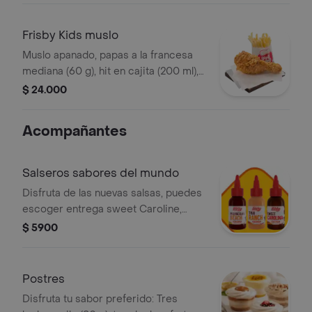
Frisby Kids muslo
Muslo apanado, papas a la francesa
mediana (60 g), hit en cajita (200 ml),
golosina y un divertido juguete
$ 24.000
Acompañantes
Salseros sabores del mundo
Disfruta de las nuevas salsas, puedes
escoger entrega sweet Caroline,
Polynesian beach o Thai ranch
$ 5900
Postres
Disfruta tu sabor preferido: Tres