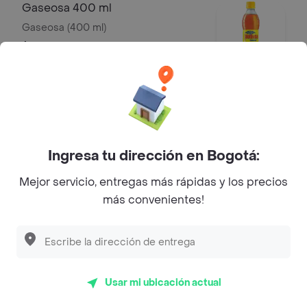
Gaseosa 400 ml
Gaseosa (400 ml)
$ 5000
Gaseosa 1.5 litros
Gaseosa (1.5 litros)
$ 8500
Ingresa tu dirección en Bogotá:
Mejor servicio, entregas más rápidas y los precios
más convenientes!
Mr Tea 500 ml
Mr Tea limón (500 ml)
$ 5000
Usar mi ubicación actual