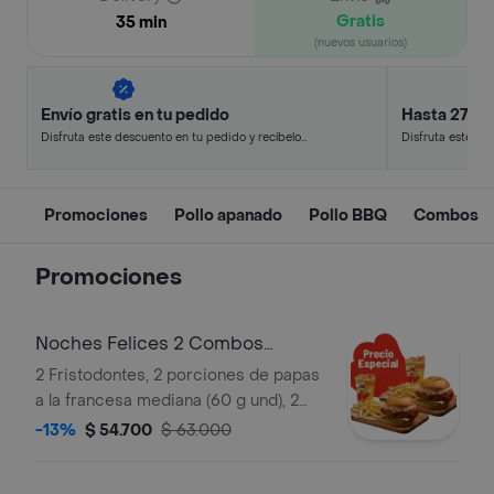
Gratis
35 min
(nuevos usuarios)
Envío gratis en tu pedido
Hasta 27% 
Disfruta este descuento en tu pedido y recíbelo
Disfruta este de
en minutos.
en minutos.
Promociones
Pollo apanado
Pollo BBQ
Combos
Promociones
Noches Felices 2 Combos
Fristodontes
2 Fristodontes, 2 porciones de papas
a la francesa mediana (60 g und), 2
gaseosas (325 ml und). Escoge entre
-13%
$ 54.700
$ 63.000
búfalo Sriracha, BBQ, salsa Frisby o
coreana