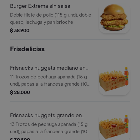
Burger Extrema sin salsa
Doble filete de pollo (115 g und), doble
queso, lechuga y pan brioche
$ 38.900
Frisdelicias
Frisnacks nuggets mediano en
caja
11 Trozos de pechuga apanada (15 g
und), papas a la francesa grande (100
g), gaseosa (400 ml)
$ 28.000
Frisnacks nuggets grande en
caja
13 Trozos de pechuga apanada (15 g
und), papas a la francesa grande (100
g), gaseosa (400 ml)