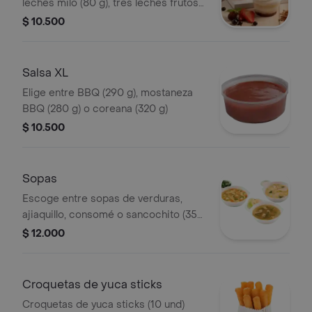
leches milo (80 g), tres leches frutos
rojos (90 g), combinado de maracuyá
$ 10.500
(130 g) y tres leches arequipe (90 g)
Salsa XL
Elige entre BBQ (290 g), mostaneza
BBQ (280 g) o coreana (320 g)
$ 10.500
Sopas
Escoge entre sopas de verduras,
ajiaquillo, consomé o sancochito (350
g)
$ 12.000
Croquetas de yuca sticks
Croquetas de yuca sticks (10 und)