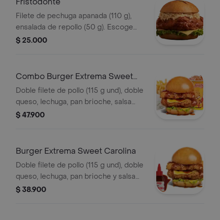
Fristodonte
Filete de pechuga apanada (110 g),
ensalada de repollo (50 g). Escoge
entre salsa búfalo sriracha, BBQ, salsa
$ 25.000
Frisby o coreana
Combo Burger Extrema Sweet
Carolina
Doble filete de pollo (115 g und), doble
queso, lechuga, pan brioche, salsa
sweet Carolina,francesa mediana (60
$ 47.900
g) y gaseosa (325 ml)
Burger Extrema Sweet Carolina
Doble filete de pollo (115 g und), doble
queso, lechuga, pan brioche y salsa
sweet Carolina
$ 38.900