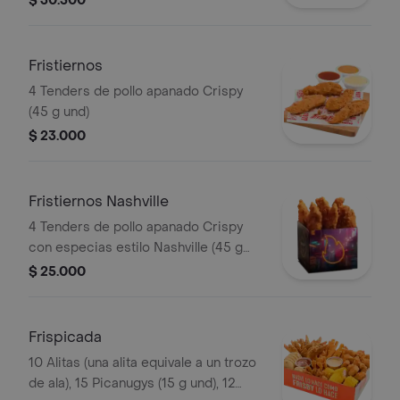
$ 30.500
Fristiernos
4 Tenders de pollo apanado Crispy
(45 g und)
$ 23.000
Fristiernos Nashville
4 Tenders de pollo apanado Crispy
con especias estilo Nashville (45 g
und), sirope de miel picante. Imagen
$ 25.000
de producto corresponde a producto
agrandado
Frispicada
10 Alitas (una alita equivale a un trozo
de ala), 15 Picanugys (15 g und), 12