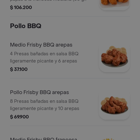
und)
$ 106.200
Pollo BBQ
Medio Frisby BBQ arepas
4 Presas bañadas en salsa BBQ
ligeramente picante y 6 arepas
$ 37.100
Pollo Frisby BBQ arepas
8 Presas bañadas en salsa BBQ
ligeramente picante y 10 arepas
$ 69.900
Medio Frisby BBQ francesa