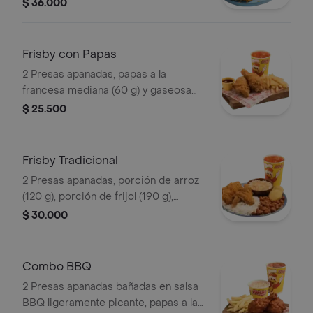
francesa mediana (60 g) y gaseosa
$ 36.000
(325 ml)
Frisby con Papas
2 Presas apanadas, papas a la
francesa mediana (60 g) y gaseosa
(325 ml)
$ 25.500
Frisby Tradicional
2 Presas apanadas, porción de arroz
(120 g), porción de frijol (190 g),
ensalada de repollo personal (145 g), 2
$ 30.000
arepas y gaseosa (325 ml)
Combo BBQ
2 Presas apanadas bañadas en salsa
BBQ ligeramente picante, papas a la