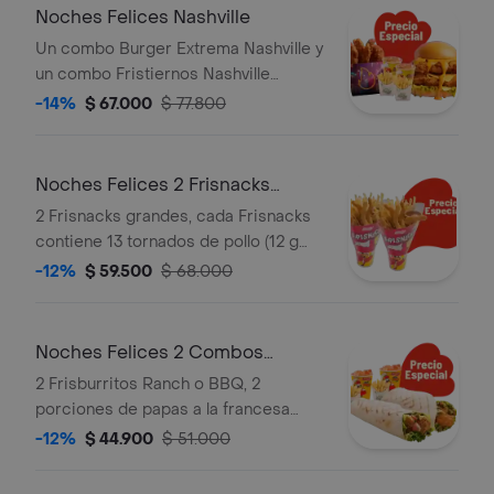
Noches Felices Nashville
Un combo Burger Extrema Nashville y
un combo Fristiernos Nashville
(imagen de producto corresponde a
-14%
$ 67.000
$ 77.800
producto agrandado)
Noches Felices 2 Frisnacks
grandes en ca
2 Frisnacks grandes, cada Frisnacks
contiene 13 tornados de pollo (12 g
und), papas a la francesa grande (100
-12%
$ 59.500
$ 68.000
g )y gaseosa (470 ml)
Noches Felices 2 Combos
Frisburritos
2 Frisburritos Ranch o BBQ, 2
porciones de papas a la francesa
mediana (60 g und) y 2 gaseosas (325
-12%
$ 44.900
$ 51.000
ml)