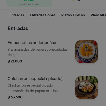
(nuevos usuarios)
Entradas
Entradas Sopas
Platos Típicos
Planchit
Entradas
Empanaditas antioqueñas
9 Empanadas de papa acompañadas
de ají.
$ 21.000
Chicharrón especial ( picado)
Chicharrón especial picado
acompañado de papas criollas,
aguacate, cebolla y salsas.
$ 63.600