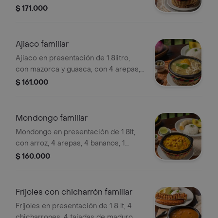
chicharroncitos, maduritos, arroz,
$ 171.000
viruta de papa, arepa y 1 aguacate. la
presentación de la foto es individual, y
el familiar es para 4 personas.
Ajiaco familiar
Ajiaco en presentación de 1.8litro,
con mazorca y guasca, con 4 arepas,
arroz, 1 aguacate entero, crema de
$ 161.000
leche y alcaparras. la presentación de
la foto es individual, y el familiar es
para 4 personas.
Mondongo familiar
Mondongo en presentación de 1.8lt,
con arroz, 4 arepas, 4 bananos, 1
aguacate, cilantro, ají y 1 limón. la
$ 160.000
presentación de la foto es individual, y
el familiar es para 4 personas.
Fríjoles con chicharrón familiar
Fríjoles en presentación de 1.8 lt, 4
chicharrones, 4 tajadas de maduro,