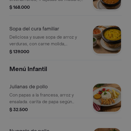
arroz, 4 arepas y 1 aguacate. la
$ 168.000
presentación de la foto es individual, y
el familiar es para 4 personas.
Sopa del cura familiar
Deliciosa y suave sopa de arroz y
verduras, con carne molida,
maduritos, aguacate, arepa y viruta de
$ 139.000
papa. acompañado de hogao y
cilantro. la presentación de la foto es
Menú Infantil
individual, y el familiar es para 4
personas.
Julianas de pollo
Con papas a la francesa, arroz y
ensalada. carita de papa según
disponibilidad.
$ 32.500