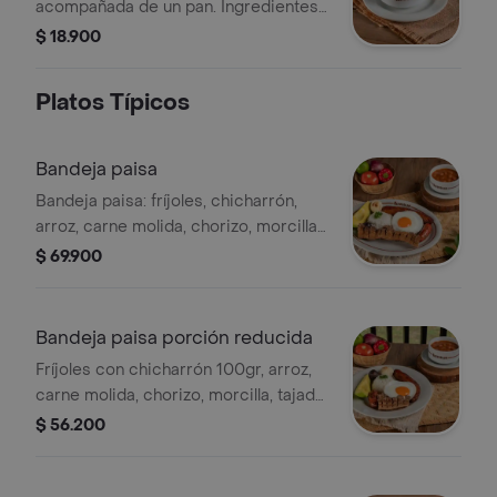
acompañada de un pan. Ingredientes
visibles incluyen cilantro y trozos de
$ 18.900
papa.
Platos Típicos
Bandeja paisa
Bandeja paisa: fríjoles, chicharrón,
arroz, carne molida, chorizo, morcilla,
tajada de maduro, huevo frito,
$ 69.900
aguacate y arepa. (foto porción
completa).
Bandeja paisa porción reducida
Fríjoles con chicharrón 100gr, arroz,
carne molida, chorizo, morcilla, tajada
de maduro, huevo frito, aguacate y
$ 56.200
arepa. (foto porción completa).