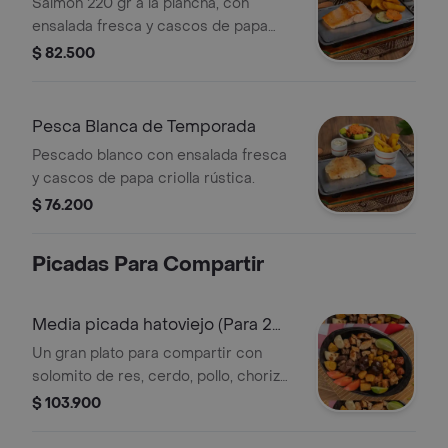
Salmón 220 gr a la plancha, con
ensalada fresca y cascos de papa
criolla rústica.
$ 82.500
Pesca Blanca de Temporada
Pescado blanco con ensalada fresca
y cascos de papa criolla rústica.
$ 76.200
Picadas Para Compartir
Media picada hatoviejo (Para 2
personas)
Un gran plato para compartir con
solomito de res, cerdo, pollo, chorizo,
chicharrón, morcilla, yuca, papa
$ 103.900
criolla, tomate y arepa blanca.
Acompañada de salsa de tomate,