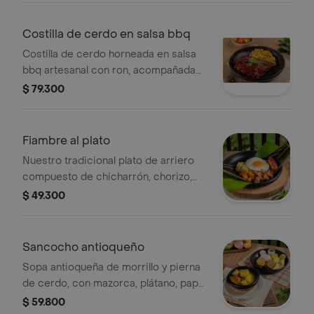
Costilla de cerdo en salsa bbq
Costilla de cerdo horneada en salsa
bbq artesanal con ron, acompañada
de maicitos en crema de suero
$ 79.300
costeño con queso papialpa.
Fiambre al plato
Nuestro tradicional plato de arriero
compuesto de chicharrón, chorizo,
carne molida, migo de papa, huevo y
$ 49.300
plátano maduro y arroz, envuelto en
hoja de plátano
Sancocho antioqueño
Sopa antioqueña de morrillo y pierna
de cerdo, con mazorca, plátano, papa,
yuca, arroz, arepita y aguacate.
$ 59.800