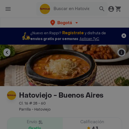
Bogotá
Regístrate
¿Nuevo en Rappi?
y disfruta de
envíos gratis por semanas
Aplican TyC
Hatoviejo - Buenos Aires
Cl. 16 # 28 - 60
Parrilla - Hatoviejo
Envío
Calificación
Gratis
4.3