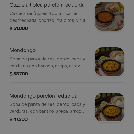
Cazuela típica porción reducida
Cazuela de fríjoles 400 ml, carne
desmechada, chorizo, maicitos, viruta
de papa, chicharrón, maduro, arroz,
$ 51.000
arepa y aguacate. (foto porción
completa).
Mondongo
Sopa de panza de res, cerdo, papa y
verduras con banano, arepa, arroz,
aguacate, cilantro y limón.
$ 58.700
Mondongo porción reducida
Sopa de panza de res, cerdo, papa y
verduras, con banano, arepa, arroz,
aguacate, cilantro y limón. (foto
$ 47.200
porción completa).