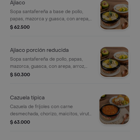
Ajiaco
Sopa santafereña a base de pollo,
papas, mazorca y guasca, con arepa,
arroz, aguacate, crema de leche y
$ 62.500
alcaparras.
Ajiaco porción reducida
Sopa santafereña de pollo, papas,
mazorca, guasca, con arepa, arroz,
aguacate, crema de leche y
$ 50.300
alcaparras. (foto porción completa).
Cazuela típica
Cazuela de fríjoles con carne
desmechada, chorizo, maicitos, viruta
de papa, chicharroncitos, maduro,
$ 63.000
arroz, arepa y aguacate.