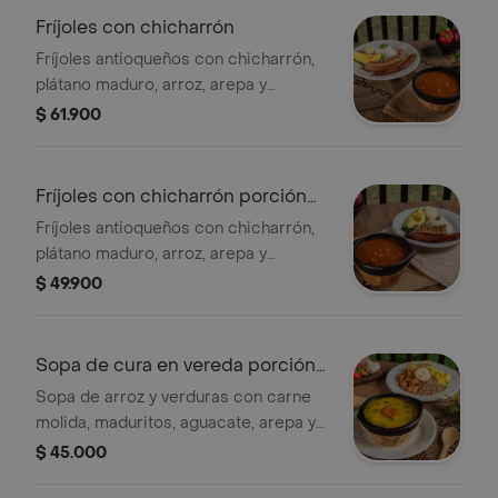
Fríjoles con chicharrón
Fríjoles antioqueños con chicharrón,
plátano maduro, arroz, arepa y
aguacate.
$ 61.900
Fríjoles con chicharrón porción
reducida
Fríjoles antioqueños con chicharrón,
plátano maduro, arroz, arepa y
aguacate. (foto de porción completa).
$ 49.900
Sopa de cura en vereda porción
reducida
Sopa de arroz y verduras con carne
molida, maduritos, aguacate, arepa y
viruta de papa. (foto porción
$ 45.000
completa).