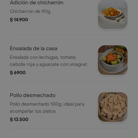
Adición de chicharrón
Chicharrón de 90g. .
$ 14.900
Ensalada de la casa
Ensalada con lechugas, tomate,
cebolla roja y aguacate con vinagreta
de albahaca.
$ 6900
Pollo desmechado
Pollo desmechado 100g, ideal para
acompañar tus platos.
$ 13.500