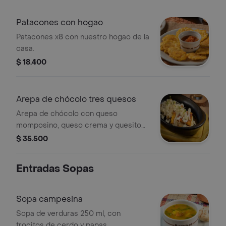
Patacones con hogao
Patacones x8 con nuestro hogao de la
casa.
$ 18.400
Arepa de chócolo tres quesos
Arepa de chócolo con queso
momposino, queso crema y quesito
fresco.
$ 35.500
Entradas Sopas
Sopa campesina
Sopa de verduras 250 ml, con
trocitos de cerdo y papas,