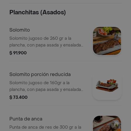
Planchitas (Asados)
Solomito
Solomito jugoso de 260 gr a la
plancha, con papa asada y ensalada
de la casa.
$ 91.900
Solomito porción reducida
Solomito jugoso de 160gr a la
plancha, con papa asada y ensalada
de la casa.
$ 73.400
Punta de anca
Punta de anca de res de 300 gr a la