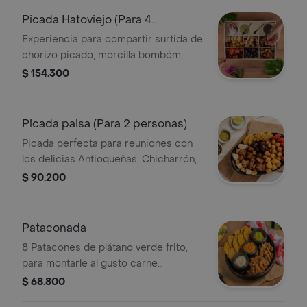
salsa bbq y chimichurri.
Picada Hatoviejo (Para 4
personas)
Experiencia para compartir surtida de
chorizo picado, morcilla bombóm,
chicharroncitos, trocitos de pollo a la
$ 154.300
plancha, trocitos de carne de cerdo a
la plancha, trocitos de carne de res a
la plancha, papitas criollas, palitos de
Picada paisa (Para 2 personas)
yuca, arepitas de maíz, chimichurri,
Picada perfecta para reuniones con
salsa bbq y salsa de tomate.
los delicias Antioqueñas: Chicharrón,
chorizo, morcilla, empanaditas de
$ 90.200
papa, patacón y papa criolla;
acompañada de arepas, limón y
tomate, con guacamole, ají pique y
Pataconada
hogao.
8 Patacones de plátano verde frito,
para montarle al gusto carne
desmechada y trocitos de chicharrón,
$ 68.800
sour cream, frijol refrito y guacamole.