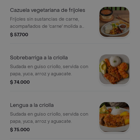
Cazuela vegetariana de fríjoles
Fríjoles sin sustancias de carne,
acompañados de 'carne' molida a
base de lentejas, 'chorizo' campesino
$ 57.700
a base de soya, plátano, arroz, arepa,
maíz, aguacate.
Sobrebarriga a la criolla
Sudada en guiso criollo, servida con
papa, yuca, arroz y aguacate.
$ 74.000
Lengua a la criolla
Sudada en guiso criollo, servida con
papa, yuca, arroz y aguacate.
$ 75.000