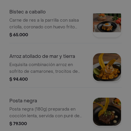
Bistec a caballo
Carne de res a la parrilla con salsa
criolla, coronado con huevo frito
sobre una cama de papas criollas y
$ 65.000
ensalada de la casa.
Arroz atollado de mar y tierra
Exquisita combinación arroz en
sofrito de camarones, trocitos de
posta y vegetales, finalizado con un
$ 94.400
toque de leche de coco, cilantro.
Posta negra
Posta negra (180g) preparada en
cocción lenta, servida con puré de
papa y arracacha, arroz con coco,
$ 79.300
chips de plátanos y ensalada.