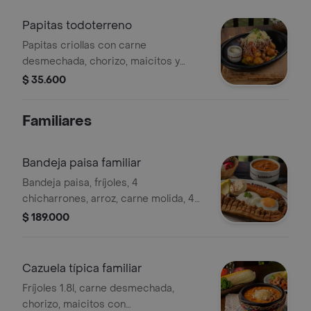
Papitas todoterreno
Papitas criollas con carne
desmechada, chorizo, maicitos y
queso momposino, sobre cama de
$ 35.600
guacamole.
Familiares
Bandeja paisa familiar
Bandeja paisa, fríjoles, 4
chicharrones, arroz, carne molida, 4
chorizos, 4 morcillas, 4 tajadas de
$ 189.000
maduro, 4 huevos fritos, 1 aguacate y
4 arepas. la presentación de la foto
es individual, y el familiar es para 4
Cazuela típica familiar
personas.
Fríjoles 1.8l, carne desmechada,
chorizo, maicitos con