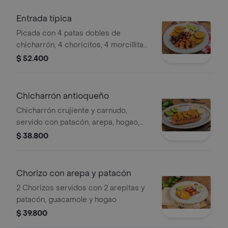
Entrada típica
Picada con 4 patas dobles de
chicharrón, 4 choricitos, 4 morcillitas,
4 patacones y 4 medias arepas,
$ 52.400
hogao, guacamole y limón
Chicharrón antioqueño
Chicharrón crujiente y carnudo,
servido con patacón, arepa, hogao,
guacamole y limón. imagen de
$ 38.800
referencia: el chicharrón puede
cambiar de tamaño según el espesor.
Chorizo con arepa y patacón
2 Chorizos servidos con 2 arepitas y
patacón, guacamole y hogao
$ 39.800