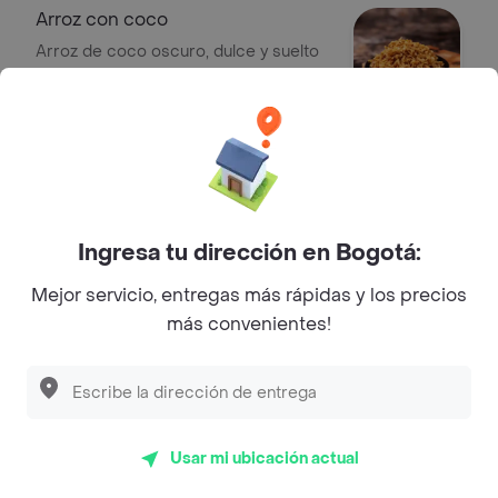
Arroz con coco
Arroz de coco oscuro, dulce y suelto
$ 9500
Tajada de maduro
Platano maduro y dulce en tajada.
$ 4900
Ingresa tu dirección en Bogotá:
Mejor servicio, entregas más rápidas y los precios
más convenientes!
Papas a la francesa
Papas a la francesa 150g aprox.
$ 11.900
Usar mi ubicación actual