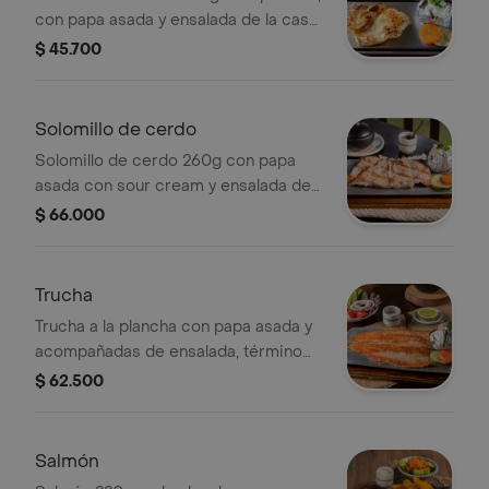
con papa asada y ensalada de la casa,
término único.
$ 45.700
Solomillo de cerdo
Solomillo de cerdo 260g con papa
asada con sour cream y ensalada de
la casa. término único.
$ 66.000
Trucha
Trucha a la plancha con papa asada y
acompañadas de ensalada, término
único.
$ 62.500
Salmón