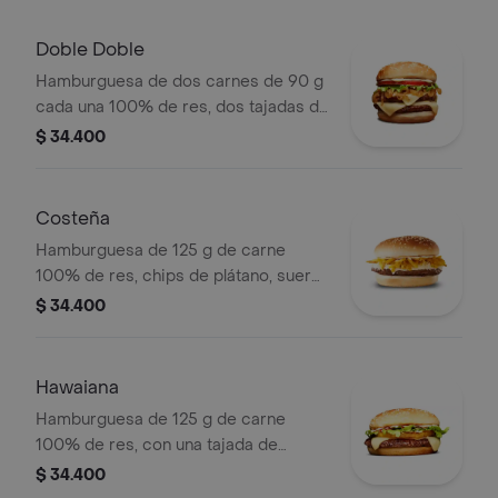
lechuga fresca y salsas en pan ajonjolí
Doble Doble
Hamburguesa de dos carnes de 90 g
cada una 100% de res, dos tajadas de
queso tipo mozzarella, cebolla grillé,
$ 34.400
tomate, lechuga y salsa blanca en pan
ajonjolí
Costeña
Hamburguesa de 125 g de carne
100% de res, chips de plátano, suero,
queso costeño rallado y salsa blanca
$ 34.400
en pan ajonjolí
Hawaiana
Hamburguesa de 125 g de carne
100% de res, con una tajada de
queso tipo mozzarella, piña, lechuga,
$ 34.400
salsa blanca y salsa de tomate en pan