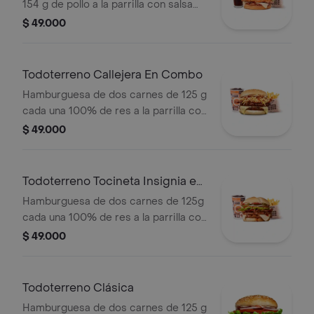
154 g de pollo a la parrilla con salsa
BBQ, tocineta, queso mozzarella,
$ 49.000
pepinillos, lechuga, cebolla y salsa
miel mostaza en pan papa + papas
medianas (Corral o cascos) + bebida
Todoterreno Callejera En Combo
PET
Hamburguesa de dos carnes de 125 g
cada una 100% de res a la parrilla con
salsa bbq, tocineta, queso mozzarella,
$ 49.000
papas callejera y salsas + papas
medianas(corral o cascos) + bebida
Todoterreno Tocineta Insignia en
combo
Hamburguesa de dos carnes de 125g
cada una 100% de res a la parrilla con
salsa BBQ, tocineta, queso
$ 49.000
mozzarella, pepinillos, lechuga,
tomate, cebolla, salsa blanca, salsa de
tomate y mostaza en pan papa +
Todoterreno Clásica
papas Corral medianas + bebida PET
Hamburguesa de dos carnes de 125 g