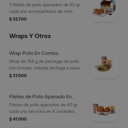
Apanados
3 filetes de pollo apanados de 40 gr
cada uno acompañados de miel
mostaza con papas Corral medianas,
$ 35.700
bebida y vasito de helado 60 g
Wraps Y Otros
Wrap Pollo En Combo
Wrap de 154 g de pechuga de pollo
con tomate, cebolla, lechuga y salsa
blanca + papas medianas (corral o en
$ 37.000
cascos) + bebida pet
Filetes de Pollo Apanado En
Combo
Filetes de pollo apanados de 40 gr
cada uno servidos en 4 unidades
acompañados de miel mostaza +
$ 41.000
papas medianas (Corral o en cascos)