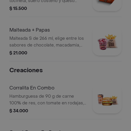
tocineta, suero costeño y queso
cheddar.
$ 15.500
Malteada + Papas
Malteada S de 266 ml, elige entre los
sabores de chocolate, macadamia,
frutos del bosque, vainilla o Café +
$ 21.000
papas medianas. La consistencia de
este producto puede variar debido al
Creaciones
tiempo de entrega.
Corralita En Combo
Hamburguesa de 90 g de carne
100% de res, con tomate en rodajas,
cebolla en rodajas, lechuga, salsa
$ 34.000
blanca y salsa de tomate + papas
medianas (corral o cascos) + bebida
pet