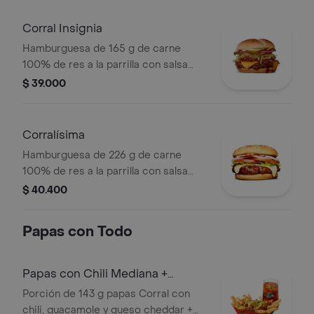
de tomate en pan ajonjolí
Corral Insignia
Hamburguesa de 165 g de carne
100% de res a la parrilla con salsa
BBQ, tocineta, queso americano,
$ 39.000
pepinillos, lechuga, tomate, cebolla,
salsa blanca, salsa de tomate y
mostaza en pan papa
Corralísima
Hamburguesa de 226 g de carne
100% de res a la parrilla con salsa
bbq, queso mozzarella, tomate en
$ 40.400
rodajas, cebolla en rodajas, lechuga,
salsa blanca, salsa de tomate y
Papas con Todo
mostaza
Papas con Chili Mediana +
bebida
Porción de 143 g papas Corral con
chili, guacamole y queso cheddar +