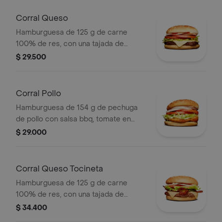
ajonjolí
Corral Queso
Hamburguesa de 125 g de carne
100% de res, con una tajada de
queso tipo mozzarella, tomate en
$ 29.500
rodajas, cebolla en rodajas, lechuga,
salsa blanca, salsa de tomate y
mostaza
Corral Pollo
Hamburguesa de 154 g de pechuga
de pollo con salsa bbq, tomate en
rodajas, cebolla en rodajas, lechuga y
$ 29.000
salsa blanca en pan ajonjolí
Corral Queso Tocineta
Hamburguesa de 125 g de carne
100% de res, con una tajada de
queso tipo mozzarella, tocineta,
$ 34.400
tomate en rodajas, cebolla en rodajas,