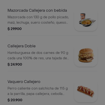
Mazorcada Callejera con bebida
Mazorcada con 130 g de pollo picado,
maíz, lechuga, suero costeño, queso
costeño, salsa BBQ, salsa Corral,
$ 29.900
salsa piña y papa callejera. + bebida
PET
Callejera Doble
Hamburguesa de dos carnes de 90 g
cada una 100% de res, una tajada de
queso tipo mozzarella, papas
$ 24.900
callejera, salsa blanca, salsa de
tomate y mostaza en pan ajonjolí
Vaquero Callejero
Perro caliente con salchicha de 115 g
a la parrilla, papa callejera, cebolla
picada, salsa blanca, salsa de tomate
$ 20.900
y mostaza en pan perro