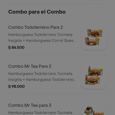
grillé, tomate en rodajas, lechuga,
salsa blanca y salsa de tomate
Combo para el Combo
Combo Todoterreno Para 2
Hamburguesa Todoterreno Tocineta
Insignia + Hamburguesa Corral Queso
+ 2 papas grandes + 2 bebidas
$ 86.500
Combo Mr Tea Para 2
Hamburguesa Todoterreno Tocineta
Insignia + Hamburguesa Todoterreno
Callejera + 2 papas grandes + 2 Mr
$ 98.000
Tea sabor a limón
Combo Mr Tea para 3
Hamburguesa Todoterreno Tocineta