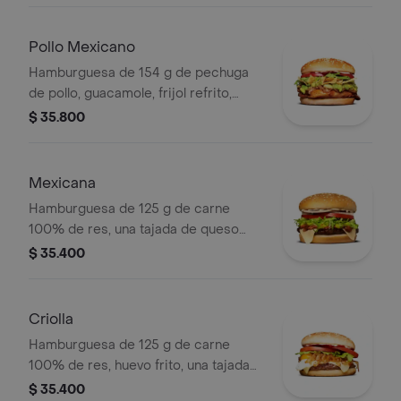
ajonjolí
Pollo Mexicano
Hamburguesa de 154 g de pechuga
de pollo, guacamole, frijol refrito,
tortillas de maíz, tomate, lechuga y
$ 35.800
salsa blanca en pan ajonjolí
Mexicana
Hamburguesa de 125 g de carne
100% de res, una tajada de queso
tipo mozzarella, guacamole, fríjol
$ 35.400
refrito, tomate en rodajas, cebolla en
rodajas, lechuga y salsa blanca
Criolla
Hamburguesa de 125 g de carne
100% de res, huevo frito, una tajada
de queso tipo mozzarella, cebolla
$ 35.400