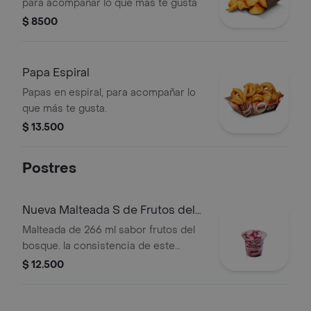
para acompañar lo que más te gusta
$ 8500
Papa Espiral
Papas en espiral, para acompañar lo
que más te gusta.
$ 13.500
Postres
Nueva Malteada S de Frutos del
Bosque
Malteada de 266 ml sabor frutos del
bosque. la consistencia de este
producto puede variar debido al
$ 12.500
tiempo de entrega.