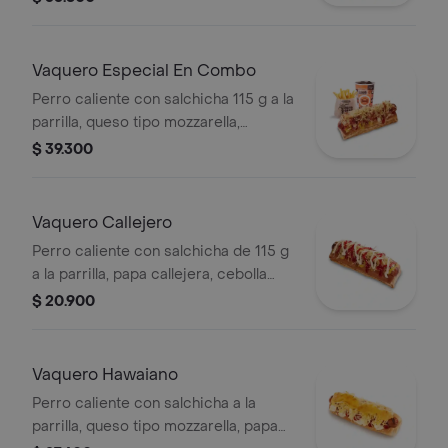
papas medianas (corral o en cascos)
+ bebida pet
Vaquero Especial En Combo
Perro caliente con salchicha 115 g a la
parrilla, queso tipo mozzarella,
tocineta picada, papa callejera,
$ 39.300
cebolla picada, salsa blanca, salsa de
tomate y mostaza en pan perro +
papas medianas (Corral o en cascos)
Vaquero Callejero
+ bebida PET
Perro caliente con salchicha de 115 g
a la parrilla, papa callejera, cebolla
picada, salsa blanca, salsa de tomate
$ 20.900
y mostaza en pan perro
Vaquero Hawaiano
Perro caliente con salchicha a la
parrilla, queso tipo mozzarella, papa