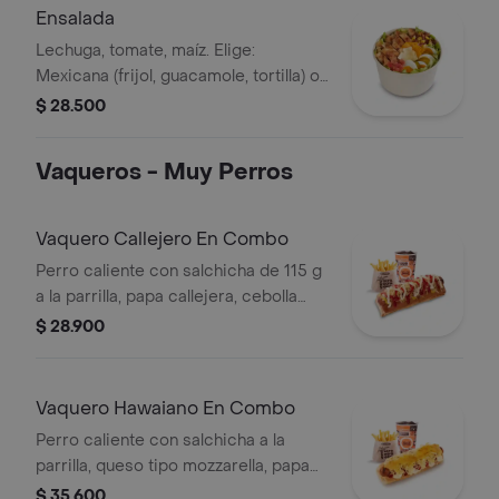
alimentos de origen animal) + papas
Ensalada
medianas + bebida PET
Lechuga, tomate, maíz. Elige:
Mexicana (frijol, guacamole, tortilla) o
Campestre (quesos, huevo, pepinillos)
$ 28.500
+ aderezo y adiciona la proteína que
prefieras (puede tener trazas de
Vaqueros - Muy Perros
alimentos de origen animal)
Vaquero Callejero En Combo
Perro caliente con salchicha de 115 g
a la parrilla, papa callejera, cebolla
picada, salsa blanca, salsa de tomate
$ 28.900
y mostaza en pan perro + papas
medianas (Corral o cascos) + bebida
PET
Vaquero Hawaiano En Combo
Perro caliente con salchicha a la
parrilla, queso tipo mozzarella, papa
callejera, piña y salsas en pan perro +
$ 35.600