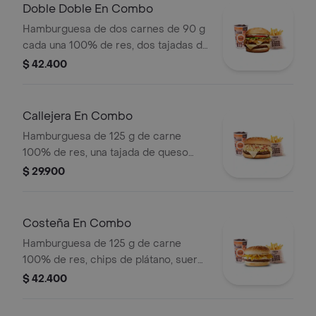
bebida
Doble Doble En Combo
Hamburguesa de dos carnes de 90 g
cada una 100% de res, dos tajadas de
queso tipo mozzarella, cebolla grillé,
$ 42.400
tomate, lechuga y salsa blanca en pan
ajonjolí + papas medianas (Corral o
cascos) + bebida PET
Callejera En Combo
Hamburguesa de 125 g de carne
100% de res, una tajada de queso
tipo mozzarella, papas callejera, salsa
$ 29.900
blanca, salsa de tomate y mostaza en
pan ajonjolí + papas Corral medianas
+ bebida PET
Costeña En Combo
Hamburguesa de 125 g de carne
100% de res, chips de plátano, suero,
queso costeño rallado y salsa blanca
$ 42.400
en pan ajonjolí + papas medianas
(corral o cascos) + bebida pet