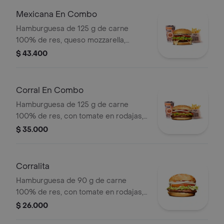
pet
Mexicana En Combo
Hamburguesa de 125 g de carne
100% de res, queso mozzarella,
guacamole, fríjol refrito, tomate,
$ 43.400
cebolla, lechuga y salsa blanca +
papas medianas (corral o cascos) +
bebida pet
Corral En Combo
Hamburguesa de 125 g de carne
100% de res, con tomate en rodajas,
cebolla en rodajas, lechuga y salsas
$ 35.000
en pan ajonjolí + papas medianas
(corral o cascos) + bebida pet.
Corralita
Hamburguesa de 90 g de carne
100% de res, con tomate en rodajas,
cebolla en rodajas, lechuga, salsa
$ 26.000
blanca y salsa de tomate en pan