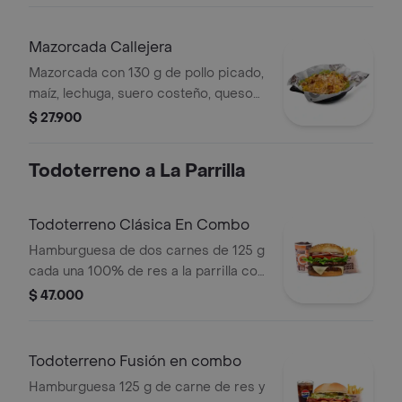
Mazorcada Callejera
Mazorcada con 130 g de pollo picado,
maíz, lechuga, suero costeño, queso
costeño, salsa BBQ, salsa Corral,
$ 27.900
salsa piña y papa callejera.
Todoterreno a La Parrilla
Todoterreno Clásica En Combo
Hamburguesa de dos carnes de 125 g
cada una 100% de res a la parrilla con
salsa bbq, queso mozzarella, lechuga,
$ 47.000
tomate, cebolla y salsas + papas
medianas (corral o cascos) + bebida
Todoterreno Fusión en combo
Hamburguesa 125 g de carne de res y