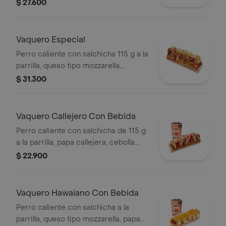
callejera, piña, salsa blanca y salsa de
$ 27.600
tomate en pan perro
Vaquero Especial
Perro caliente con salchicha 115 g a la
parrilla, queso tipo mozzarella,
tocineta picada, papa callejera,
$ 31.300
cebolla picada, salsa blanca, salsa de
tomate y mostaza en pan perro
Vaquero Callejero Con Bebida
Perro caliente con salchicha de 115 g
a la parrilla, papa callejera, cebolla
picada, salsa blanca, salsa de tomate
$ 22.900
y mostaza en pan perro + bebida PET
Vaquero Hawaiano Con Bebida
Perro caliente con salchicha a la
parrilla, queso tipo mozzarella, papa