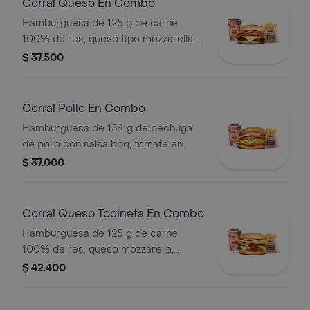
Corral Queso En Combo
Hamburguesa de 125 g de carne
100% de res, queso tipo mozzarella,
tomate en rodajas, cebolla en rodajas,
$ 37.500
lechuga y salsas + papas medianas
(corral o cascos) + bebida pet
Corral Pollo En Combo
Hamburguesa de 154 g de pechuga
de pollo con salsa bbq, tomate en
rodajas, cebolla en rodajas, lechuga y
$ 37.000
salsa blanca + papas medianas (corral
o cascos) + bebida pet
Corral Queso Tocineta En Combo
Hamburguesa de 125 g de carne
100% de res, queso mozzarella,
tocineta, tomate en rodajas, cebolla
$ 42.400
en rodajas, lechuga fresca y salsas +
papas medianas (corral o cascos) +