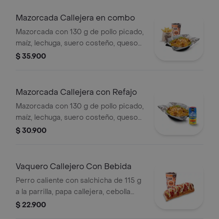
medianas (Corral o cascos) + bebida
PET
Mazorcada Callejera en combo
Mazorcada con 130 g de pollo picado,
maíz, lechuga, suero costeño, queso
costeño, salsa BBQ, salsa Corral,
$ 35.900
salsa piña y papa callejera. + papas
Corral medianas + bebida PET
Mazorcada Callejera con Refajo
Mazorcada con 130 g de pollo picado,
maíz, lechuga, suero costeño, queso
costeño, salsa BBQ, salsa Corral,
$ 30.900
salsa piña y papa callejera. + Refajo
en lata
Vaquero Callejero Con Bebida
Perro caliente con salchicha de 115 g
a la parrilla, papa callejera, cebolla
picada, salsa blanca, salsa de tomate
$ 22.900
y mostaza en pan perro + bebida PET