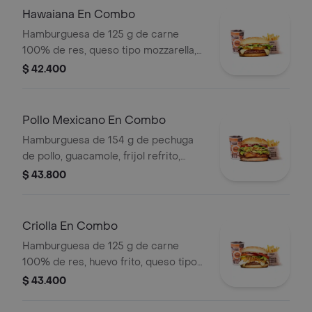
Hawaiana En Combo
Hamburguesa de 125 g de carne
100% de res, queso tipo mozzarella,
piña, lechuga, salsa blanca y salsa de
$ 42.400
tomate en pan ajonjolí + papas
medianas (corral o cascos) + bebida
pet
Pollo Mexicano En Combo
Hamburguesa de 154 g de pechuga
de pollo, guacamole, frijol refrito,
tortillas de maíz, tomate, lechuga y
$ 43.800
salsa blanca + papas medianas (corral
o cascos) + bebida pet
Criolla En Combo
Hamburguesa de 125 g de carne
100% de res, huevo frito, queso tipo
mozzarella, cebolla grillé, tomate en
$ 43.400
rodajas, lechuga y salsas + papas
medianas (corral o cascos) + bebida