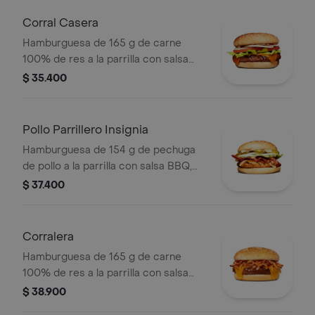
medianas (corral o cascos) + bebida
pet
Corral Casera
Hamburguesa de 165 g de carne
100% de res a la parrilla con salsa
bbq, queso americano, cebolla en
$ 35.400
rodajas, tomate en rodajas, lechuga y
salsas en pan ajonjolí
Pollo Parrillero Insignia
Hamburguesa de 154 g de pechuga
de pollo a la parrilla con salsa BBQ,
tocineta, una tajada de queso tipo
$ 37.400
mozzarella, pepinillos, cebolla en
rodajas, lechuga y miel mostaza en
pan papa
Corralera
Hamburguesa de 165 g de carne
100% de res a la parrilla con salsa
bbq, tocineta, una tajada de queso
$ 38.900
tipo americano, cebolla grillé y salsa