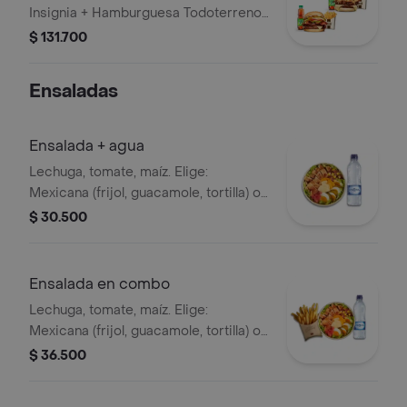
Insignia + Hamburguesa Todoterreno
Callejera + 2 papas grandes + 2 Mr
$ 131.700
Tea sabor a limón + Menú Corralito
Hamburguesa
Ensaladas
Ensalada + agua
Lechuga, tomate, maíz. Elige:
Mexicana (frijol, guacamole, tortilla) o
Campestre (quesos, huevo, pepinillos)
$ 30.500
+ aderezo y adiciona la proteína que
prefieras (puede tener trazas de
alimentos de origen animal) + agua
Ensalada en combo
Lechuga, tomate, maíz. Elige:
Mexicana (frijol, guacamole, tortilla) o
Campestre (quesos, huevo, pepinillos)
$ 36.500
+ aderezo y adiciona la proteína que
prefieras (puede tener trazas de