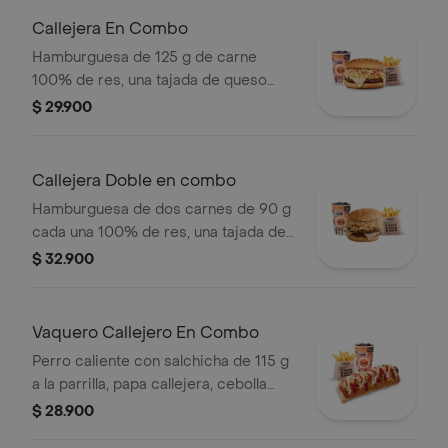
Callejera En Combo
Hamburguesa de 125 g de carne
100% de res, una tajada de queso
tipo mozzarella, papas callejera, salsa
$ 29.900
blanca, salsa de tomate y mostaza en
pan ajonjolí + papas Corral medianas
+ bebida PET
Callejera Doble en combo
Hamburguesa de dos carnes de 90 g
cada una 100% de res, una tajada de
queso tipo mozzarella, papas
$ 32.900
callejera, salsa blanca, salsa de
tomate y mostaza en pan ajonjolí +
papas Corral medianas + bebida PET
Vaquero Callejero En Combo
Perro caliente con salchicha de 115 g
a la parrilla, papa callejera, cebolla
picada, salsa blanca, salsa de tomate
$ 28.900
y mostaza en pan perro + papas