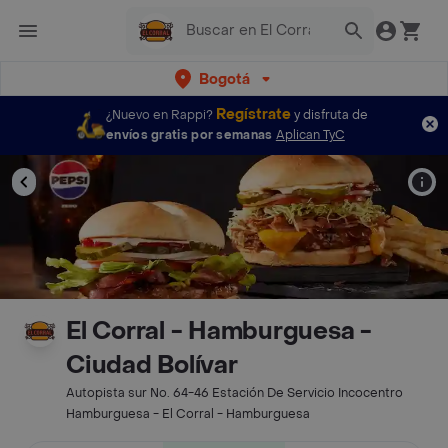
Bogotá
Regístrate
¿Nuevo en Rappi?
y disfruta de
envíos gratis por semanas
Aplican TyC
El Corral - Hamburguesa -
Ciudad Bolívar
Autopista sur No. 64-46 Estación De Servicio Incocentro
Hamburguesa - El Corral - Hamburguesa