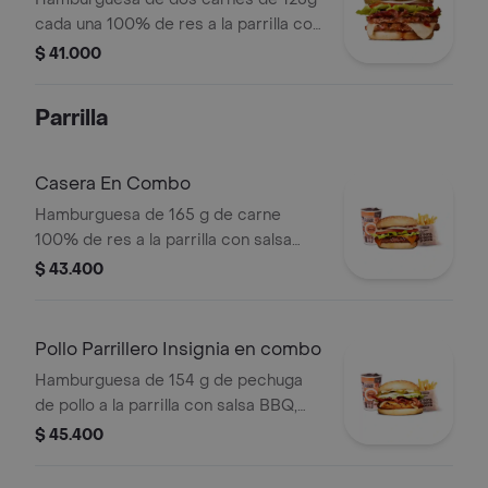
cada una 100% de res a la parrilla con
salsa BBQ, tocineta, queso
$ 41.000
mozzarella, pepinillos, lechuga,
tomate, cebolla, salsa blanca, salsa de
Parrilla
tomate y mostaza en pan papa
Casera En Combo
Hamburguesa de 165 g de carne
100% de res a la parrilla con salsa
bbq, queso americano, cebolla,
$ 43.400
tomate, lechuga y salsas en pan
ajonjolí + papas medianas (corral o
cascos) + bebida
Pollo Parrillero Insignia en combo
Hamburguesa de 154 g de pechuga
de pollo a la parrilla con salsa BBQ,
tocineta, una tajada de queso tipo
$ 45.400
mozzarella, pepinillos, cebolla en
rodajas, lechuga y miel mostaza en