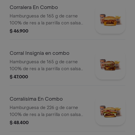
pan papa + papas medianas (Corral o
Corralera En Combo
cascos) + bebida PET
Hamburguesa de 165 g de carne
100% de res a la parrilla con salsa
bbq, tocineta, queso americano,
$ 46.900
cebolla grillé y salsa de tomate +
papas medianas (corral o cascos) +
bebida pet
Corral Insignia en combo
Hamburguesa de 165 g de carne
100% de res a la parrilla con salsa
BBQ, tocineta, queso americano,
$ 47.000
pepinillos, lechuga, tomate, cebolla,
salsa blanca, salsa de tomate y
mostaza en pan papa + papas Corral
Corralísima En Combo
medianas + bebida PET
Hamburguesa de 226 g de carne
100% de res a la parrilla con salsa
bbq, queso mozzarella, tomate,
$ 48.400
cebolla, lechuga y salsas + papas