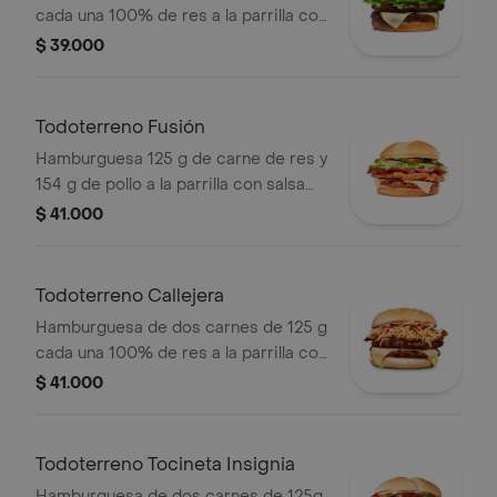
cada una 100% de res a la parrilla con
salsa bbq, queso mozzarella, lechuga,
$ 39.000
tomate en rodajas, cebolla en rodajas
y salsas
Todoterreno Fusión
Hamburguesa 125 g de carne de res y
154 g de pollo a la parrilla con salsa
BBQ, tocineta, queso mozzarella,
$ 41.000
pepinillos, lechuga, cebolla y salsa
miel mostaza en pan papa
Todoterreno Callejera
Hamburguesa de dos carnes de 125 g
cada una 100% de res a la parrilla con
salsa bbq, tocineta, queso mozzarella,
$ 41.000
papas callejera, salsa blanca, salsa
bbq y mostaza en pan ajonjolí
Todoterreno Tocineta Insignia
Hamburguesa de dos carnes de 125g