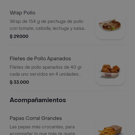
+ bebida PET
Wrap Pollo
Wrap de 154 g de pechuga de pollo
con tomate, cebolla, lechuga y salsa
blanca
$ 29.000
Filetes de Pollo Apanados
Filetes de pollo apanados de 40 gr
cada uno servidos en 4 unidades
acompañados de miel mostaza
$ 33.000
Acompañamientos
Papas Corral Grandes
Las papas más crocantes, para
acompañar lo que más te gusta.