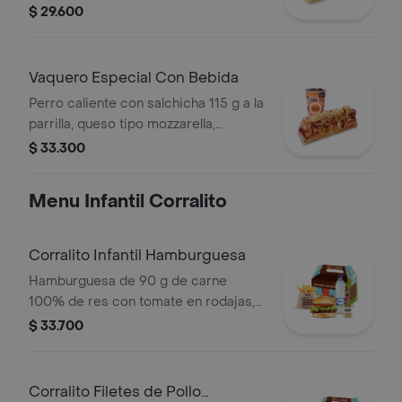
callejera, piña, salsa blanca y salsa de
$ 29.600
tomate en pan perro + bebida pet
Vaquero Especial Con Bebida
Perro caliente con salchicha 115 g a la
parrilla, queso tipo mozzarella,
tocineta picada, papa callejera,
$ 33.300
cebolla picada, salsa blanca, salsa de
tomate y mostaza en pan perro +
Menu Infantil Corralito
bebida PET
Corralito Infantil Hamburguesa
Hamburguesa de 90 g de carne
100% de res con tomate en rodajas,
lechuga en julianas, salsa blanca y
$ 33.700
salsa de tomate con papas corral
medianas, bebida y vasito de helado
60 g
Corralito Filetes de Pollo