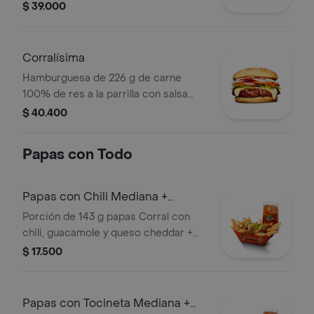
BBQ, tocineta, queso americano,
$ 39.000
pepinillos, lechuga, tomate, cebolla,
salsa blanca, salsa de tomate y
mostaza en pan papa
Corralísima
Hamburguesa de 226 g de carne
100% de res a la parrilla con salsa
bbq, queso mozzarella, tomate en
$ 40.400
rodajas, cebolla en rodajas, lechuga,
salsa blanca, salsa de tomate y
Papas con Todo
mostaza
Papas con Chili Mediana +
bebida
Porción de 143 g papas Corral con
chili, guacamole y queso cheddar +
bebida
$ 17.500
Papas con Tocineta Mediana +