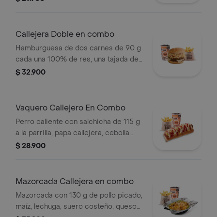
blanca, salsa de tomate y mostaza en
pan ajonjolí + papas Corral medianas
+ bebida PET
Callejera Doble en combo
Hamburguesa de dos carnes de 90 g
cada una 100% de res, una tajada de
queso tipo mozzarella, papas
$ 32.900
callejera, salsa blanca, salsa de
tomate y mostaza en pan ajonjolí +
papas Corral medianas + bebida PET
Vaquero Callejero En Combo
Perro caliente con salchicha de 115 g
a la parrilla, papa callejera, cebolla
picada, salsa blanca, salsa de tomate
$ 28.900
y mostaza en pan perro + papas
medianas (Corral o cascos) + bebida
PET
Mazorcada Callejera en combo
Mazorcada con 130 g de pollo picado,
maíz, lechuga, suero costeño, queso