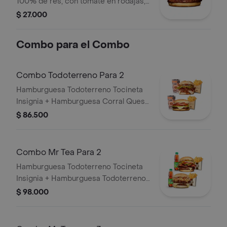
100% de res, con tomate en rodajas,
cebolla en rodajas, lechuga, salsa
$ 27.000
blanca, salsa de tomate y mostaza en
pan ajonjolí
Combo para el Combo
Combo Todoterreno Para 2
Hamburguesa Todoterreno Tocineta
Insignia + Hamburguesa Corral Queso
+ 2 papas grandes + 2 bebidas
$ 86.500
Combo Mr Tea Para 2
Hamburguesa Todoterreno Tocineta
Insignia + Hamburguesa Todoterreno
Callejera + 2 papas grandes + 2 Mr
$ 98.000
Tea sabor a limón