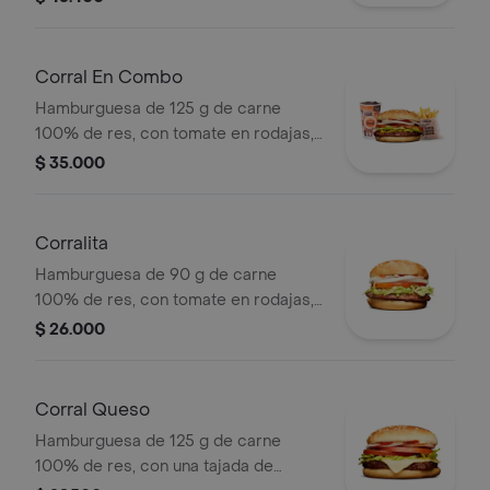
cebolla, lechuga y salsa blanca +
papas medianas (corral o cascos) +
bebida pet
Corral En Combo
Hamburguesa de 125 g de carne
100% de res, con tomate en rodajas,
cebolla en rodajas, lechuga y salsas
$ 35.000
en pan ajonjolí + papas medianas
(corral o cascos) + bebida pet.
Corralita
Hamburguesa de 90 g de carne
100% de res, con tomate en rodajas,
cebolla en rodajas, lechuga, salsa
$ 26.000
blanca y salsa de tomate en pan
ajonjolí
Corral Queso
Hamburguesa de 125 g de carne
100% de res, con una tajada de