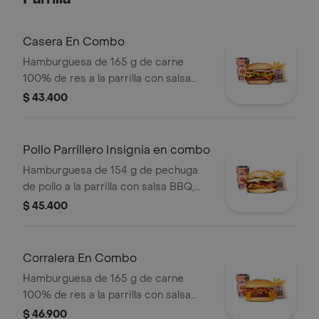
tomate y mostaza en pan papa
Casera En Combo
Hamburguesa de 165 g de carne
100% de res a la parrilla con salsa
bbq, queso americano, cebolla,
$ 43.400
tomate, lechuga y salsas en pan
ajonjolí + papas medianas (corral o
cascos) + bebida
Pollo Parrillero Insignia en combo
Hamburguesa de 154 g de pechuga
de pollo a la parrilla con salsa BBQ,
tocineta, una tajada de queso tipo
$ 45.400
mozzarella, pepinillos, cebolla en
rodajas, lechuga y miel mostaza en
pan papa + papas medianas (Corral o
Corralera En Combo
cascos) + bebida PET
Hamburguesa de 165 g de carne
100% de res a la parrilla con salsa
bbq, tocineta, queso americano,
$ 46.900