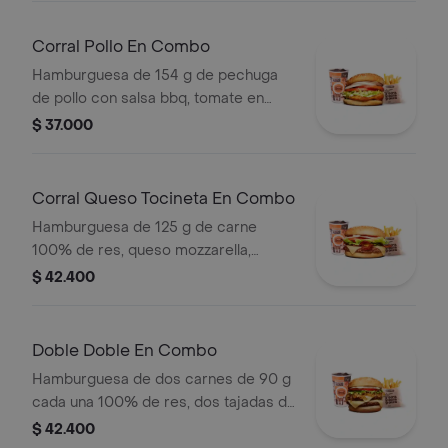
(corral o cascos) + bebida pet
Corral Pollo En Combo
Hamburguesa de 154 g de pechuga
de pollo con salsa bbq, tomate en
rodajas, cebolla en rodajas, lechuga y
$ 37.000
salsa blanca + papas medianas (corral
o cascos) + bebida pet
Corral Queso Tocineta En Combo
Hamburguesa de 125 g de carne
100% de res, queso mozzarella,
tocineta, tomate en rodajas, cebolla
$ 42.400
en rodajas, lechuga fresca y salsas +
papas medianas (corral o cascos) +
bebida
Doble Doble En Combo
Hamburguesa de dos carnes de 90 g
cada una 100% de res, dos tajadas de
queso tipo mozzarella, cebolla grillé,
$ 42.400