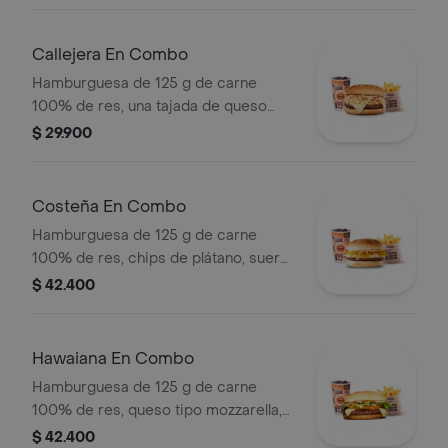
tomate, lechuga y salsa blanca en pan
ajonjolí + papas medianas (Corral o
cascos) + bebida PET
Callejera En Combo
Hamburguesa de 125 g de carne
100% de res, una tajada de queso
tipo mozzarella, papas callejera, salsa
$ 29.900
blanca, salsa de tomate y mostaza en
pan ajonjolí + papas Corral medianas
+ bebida PET
Costeña En Combo
Hamburguesa de 125 g de carne
100% de res, chips de plátano, suero,
queso costeño rallado y salsa blanca
$ 42.400
en pan ajonjolí + papas medianas
(corral o cascos) + bebida pet
Hawaiana En Combo
Hamburguesa de 125 g de carne
100% de res, queso tipo mozzarella,
piña, lechuga, salsa blanca y salsa de
$ 42.400