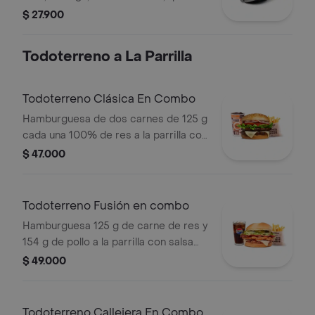
costeño, salsa BBQ, salsa Corral,
$ 27.900
salsa piña y papa callejera.
Todoterreno a La Parrilla
Todoterreno Clásica En Combo
Hamburguesa de dos carnes de 125 g
cada una 100% de res a la parrilla con
salsa bbq, queso mozzarella, lechuga,
$ 47.000
tomate, cebolla y salsas + papas
medianas (corral o cascos) + bebida
Todoterreno Fusión en combo
Hamburguesa 125 g de carne de res y
154 g de pollo a la parrilla con salsa
BBQ, tocineta, queso mozzarella,
$ 49.000
pepinillos, lechuga, cebolla y salsa
miel mostaza en pan papa + papas
medianas (Corral o cascos) + bebida
Todoterreno Callejera En Combo