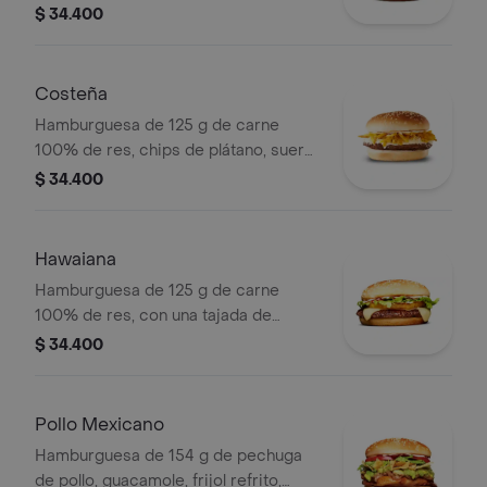
queso tipo mozzarella, cebolla grillé,
$ 34.400
tomate, lechuga y salsa blanca en pan
ajonjolí
Costeña
Hamburguesa de 125 g de carne
100% de res, chips de plátano, suero,
queso costeño rallado y salsa blanca
$ 34.400
en pan ajonjolí
Hawaiana
Hamburguesa de 125 g de carne
100% de res, con una tajada de
queso tipo mozzarella, piña, lechuga,
$ 34.400
salsa blanca y salsa de tomate en pan
ajonjolí
Pollo Mexicano
Hamburguesa de 154 g de pechuga
de pollo, guacamole, frijol refrito,