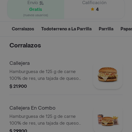
Envío
Calificación
Gratis
4
(nuevos usuarios)
Corralazos
Todoterreno a La Parrilla
Parrilla
Papa
Corralazos
Callejera
Hamburguesa de 125 g de carne
100% de res, una tajada de queso
tipo mozzarella, papas callejera, salsa
$ 21.900
blanca, salsa de tomate y mostaza en
pan ajonjolí
Callejera En Combo
Hamburguesa de 125 g de carne
100% de res, una tajada de queso
tipo mozzarella, papas callejera, salsa
$ 29.900