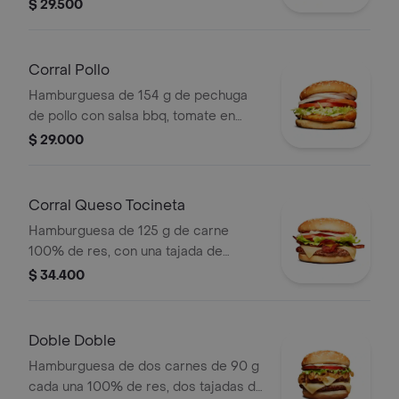
queso tipo mozzarella, tomate en
$ 29.500
rodajas, cebolla en rodajas, lechuga,
salsa blanca, salsa de tomate y
mostaza
Corral Pollo
Hamburguesa de 154 g de pechuga
de pollo con salsa bbq, tomate en
rodajas, cebolla en rodajas, lechuga y
$ 29.000
salsa blanca en pan ajonjolí
Corral Queso Tocineta
Hamburguesa de 125 g de carne
100% de res, con una tajada de
queso tipo mozzarella, tocineta,
$ 34.400
tomate en rodajas, cebolla en rodajas,
lechuga fresca y salsas en pan ajonjolí
Doble Doble
Hamburguesa de dos carnes de 90 g
cada una 100% de res, dos tajadas de