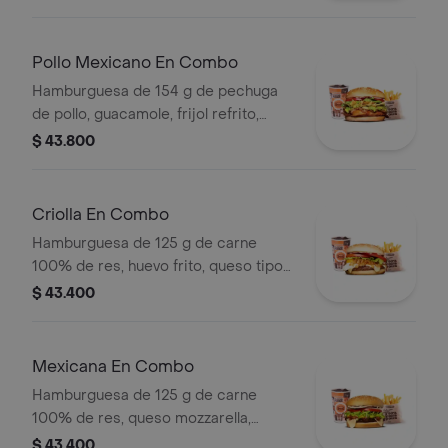
tomate en pan ajonjolí + papas
medianas (corral o cascos) + bebida
pet
Pollo Mexicano En Combo
Hamburguesa de 154 g de pechuga
de pollo, guacamole, frijol refrito,
tortillas de maíz, tomate, lechuga y
$ 43.800
salsa blanca + papas medianas (corral
o cascos) + bebida pet
Criolla En Combo
Hamburguesa de 125 g de carne
100% de res, huevo frito, queso tipo
mozzarella, cebolla grillé, tomate en
$ 43.400
rodajas, lechuga y salsas + papas
medianas (corral o cascos) + bebida
pet
Mexicana En Combo
Hamburguesa de 125 g de carne
100% de res, queso mozzarella,
guacamole, fríjol refrito, tomate,
$ 43.400