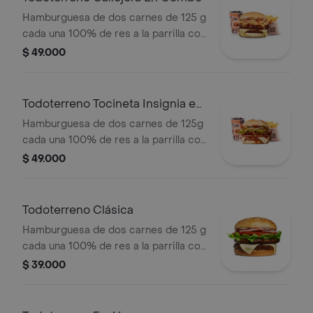
PET
Hamburguesa de dos carnes de 125 g
cada una 100% de res a la parrilla con
salsa bbq, tocineta, queso mozzarella,
$ 49.000
papas callejera y salsas + papas
medianas(corral o cascos) + bebida
Todoterreno Tocineta Insignia en
combo
Hamburguesa de dos carnes de 125g
cada una 100% de res a la parrilla con
salsa BBQ, tocineta, queso
$ 49.000
mozzarella, pepinillos, lechuga,
tomate, cebolla, salsa blanca, salsa de
tomate y mostaza en pan papa +
Todoterreno Clásica
papas Corral medianas + bebida PET
Hamburguesa de dos carnes de 125 g
cada una 100% de res a la parrilla con
salsa bbq, queso mozzarella, lechuga,
$ 39.000
tomate en rodajas, cebolla en rodajas
y salsas