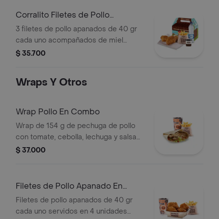
60 g
Corralito Filetes de Pollo
Apanados
3 filetes de pollo apanados de 40 gr
cada uno acompañados de miel
mostaza con papas Corral medianas,
$ 35.700
bebida y vasito de helado 60 g
Wraps Y Otros
Wrap Pollo En Combo
Wrap de 154 g de pechuga de pollo
con tomate, cebolla, lechuga y salsa
blanca + papas medianas (corral o en
$ 37.000
cascos) + bebida pet
Filetes de Pollo Apanado En
Combo
Filetes de pollo apanados de 40 gr
cada uno servidos en 4 unidades