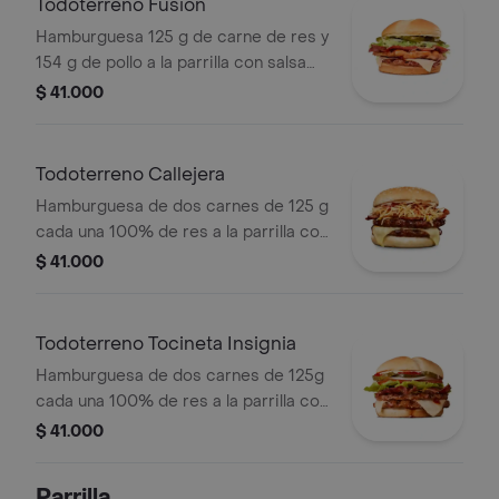
Todoterreno Fusión
Hamburguesa 125 g de carne de res y
154 g de pollo a la parrilla con salsa
BBQ, tocineta, queso mozzarella,
$ 41.000
pepinillos, lechuga, cebolla y salsa
miel mostaza en pan papa
Todoterreno Callejera
Hamburguesa de dos carnes de 125 g
cada una 100% de res a la parrilla con
salsa bbq, tocineta, queso mozzarella,
$ 41.000
papas callejera, salsa blanca, salsa
bbq y mostaza en pan ajonjolí
Todoterreno Tocineta Insignia
Hamburguesa de dos carnes de 125g
cada una 100% de res a la parrilla con
salsa BBQ, tocineta, queso
$ 41.000
mozzarella, pepinillos, lechuga,
tomate, cebolla, salsa blanca, salsa de
Parrilla