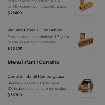
Perro caliente con salchicha a la
parrilla, queso tipo mozzarella, papa
callejera, piña, salsa blanca y salsa de
$ 29.600
tomate en pan perro + bebida pet
Vaquero Especial Con Bebida
Perro caliente con salchicha 115 g a la
parrilla, queso tipo mozzarella,
tocineta picada, papa callejera,
$ 33.300
cebolla picada, salsa blanca, salsa de
tomate y mostaza en pan perro +
Menu Infantil Corralito
bebida PET
Corralito Infantil Hamburguesa
Hamburguesa de 90 g de carne
100% de res con tomate en rodajas,
lechuga en julianas, salsa blanca y
$ 33.700
salsa de tomate con papas corral
medianas, bebida y vasito de helado