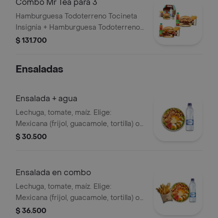
Combo Mr Tea para 3
Hamburguesa Todoterreno Tocineta
Insignia + Hamburguesa Todoterreno
Callejera + 2 papas grandes + 2 Mr
$ 131.700
Tea sabor a limón + Menú Corralito
Hamburguesa
Ensaladas
Ensalada + agua
Lechuga, tomate, maíz. Elige:
Mexicana (frijol, guacamole, tortilla) o
Campestre (quesos, huevo, pepinillos)
$ 30.500
+ aderezo y adiciona la proteína que
prefieras (puede tener trazas de
alimentos de origen animal) + agua
Ensalada en combo
Lechuga, tomate, maíz. Elige:
Mexicana (frijol, guacamole, tortilla) o
Campestre (quesos, huevo, pepinillos)
$ 36.500