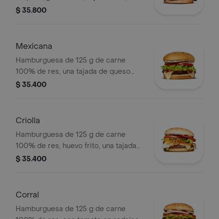
tortillas de maíz, tomate, lechuga y
$ 35.800
salsa blanca en pan ajonjolí
Mexicana
Hamburguesa de 125 g de carne
100% de res, una tajada de queso
tipo mozzarella, guacamole, fríjol
$ 35.400
refrito, tomate en rodajas, cebolla en
rodajas, lechuga y salsa blanca
Criolla
Hamburguesa de 125 g de carne
100% de res, huevo frito, una tajada
de queso tipo mozzarella, cebolla
$ 35.400
grillé, tomate en rodajas, lechuga,
salsa blanca y salsa de tomate
Corral
Hamburguesa de 125 g de carne