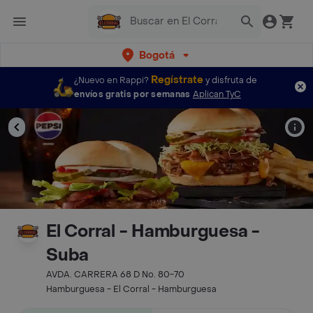
Bogotá
Regístrate
¿Nuevo en Rappi?
y disfruta de
envíos gratis por semanas
Aplican TyC
El Corral - Hamburguesa -
Suba
AVDA. CARRERA 68 D No. 80-70
Hamburguesa - El Corral - Hamburguesa