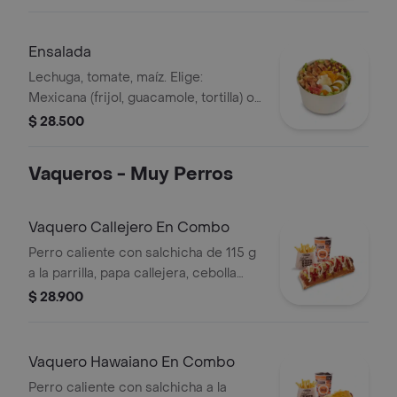
+ aderezo y adiciona la proteína que
prefieras (puede tener trazas de
alimentos de origen animal) + papas
Ensalada
medianas + bebida PET
Lechuga, tomate, maíz. Elige:
Mexicana (frijol, guacamole, tortilla) o
Campestre (quesos, huevo, pepinillos)
$ 28.500
+ aderezo y adiciona la proteína que
prefieras (puede tener trazas de
Vaqueros - Muy Perros
alimentos de origen animal)
Vaquero Callejero En Combo
Perro caliente con salchicha de 115 g
a la parrilla, papa callejera, cebolla
picada, salsa blanca, salsa de tomate
$ 28.900
y mostaza en pan perro + papas
medianas (Corral o cascos) + bebida
PET
Vaquero Hawaiano En Combo
Perro caliente con salchicha a la