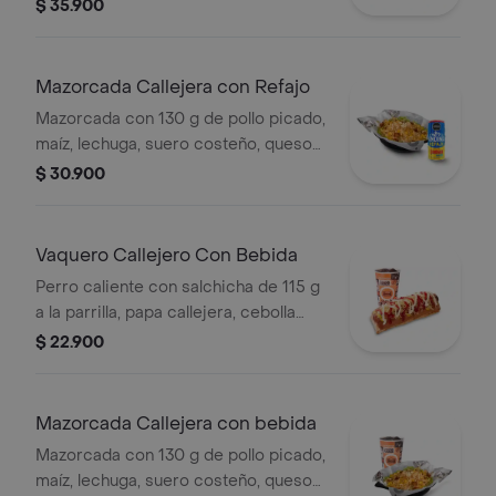
costeño, salsa BBQ, salsa Corral,
$ 35.900
salsa piña y papa callejera. + papas
Corral medianas + bebida PET
Mazorcada Callejera con Refajo
Mazorcada con 130 g de pollo picado,
maíz, lechuga, suero costeño, queso
costeño, salsa BBQ, salsa Corral,
$ 30.900
salsa piña y papa callejera. + Refajo
en lata
Vaquero Callejero Con Bebida
Perro caliente con salchicha de 115 g
a la parrilla, papa callejera, cebolla
picada, salsa blanca, salsa de tomate
$ 22.900
y mostaza en pan perro + bebida PET
Mazorcada Callejera con bebida
Mazorcada con 130 g de pollo picado,
maíz, lechuga, suero costeño, queso