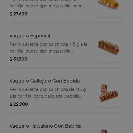
parrilla, queso tipo mozzarella, papa
callejera, piña, salsa blanca y salsa de
$ 27.600
tomate en pan perro
Vaquero Especial
Perro caliente con salchicha 115 g a la
parrilla, queso tipo mozzarella,
tocineta picada, papa callejera,
$ 31.300
cebolla picada, salsa blanca, salsa de
tomate y mostaza en pan perro
Vaquero Callejero Con Bebida
Perro caliente con salchicha de 115 g
a la parrilla, papa callejera, cebolla
picada, salsa blanca, salsa de tomate
$ 22.900
y mostaza en pan perro + bebida PET
Vaquero Hawaiano Con Bebida