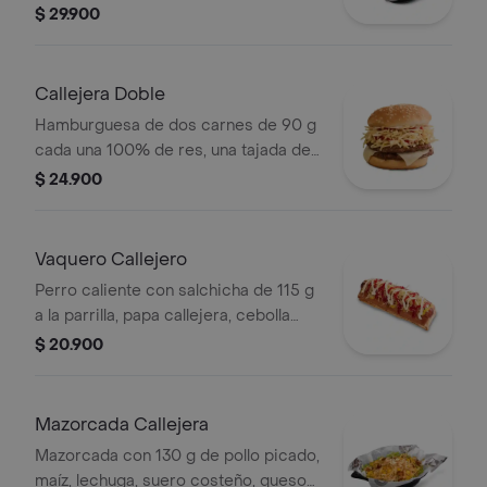
costeño, salsa BBQ, salsa Corral,
$ 29.900
salsa piña y papa callejera. + bebida
PET
Callejera Doble
Hamburguesa de dos carnes de 90 g
cada una 100% de res, una tajada de
queso tipo mozzarella, papas
$ 24.900
callejera, salsa blanca, salsa de
tomate y mostaza en pan ajonjolí
Vaquero Callejero
Perro caliente con salchicha de 115 g
a la parrilla, papa callejera, cebolla
picada, salsa blanca, salsa de tomate
$ 20.900
y mostaza en pan perro
Mazorcada Callejera
Mazorcada con 130 g de pollo picado,
maíz, lechuga, suero costeño, queso