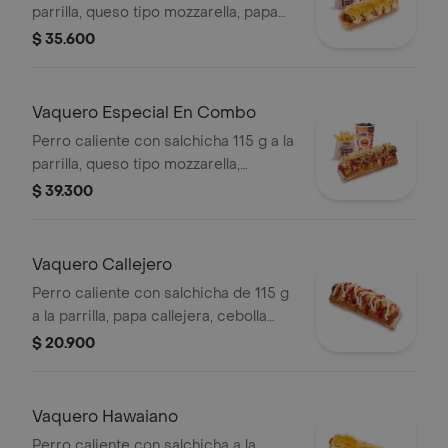
parrilla, queso tipo mozzarella, papa
callejera, piña y salsas en pan perro +
$ 35.600
papas medianas (corral o en cascos)
+ bebida pet
Vaquero Especial En Combo
Perro caliente con salchicha 115 g a la
parrilla, queso tipo mozzarella,
tocineta picada, papa callejera,
$ 39.300
cebolla picada, salsa blanca, salsa de
tomate y mostaza en pan perro +
papas medianas (Corral o en cascos)
Vaquero Callejero
+ bebida PET
Perro caliente con salchicha de 115 g
a la parrilla, papa callejera, cebolla
picada, salsa blanca, salsa de tomate
$ 20.900
y mostaza en pan perro
Vaquero Hawaiano
Perro caliente con salchicha a la