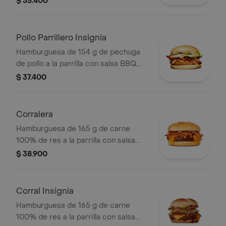
$ 35.400
rodajas, tomate en rodajas, lechuga y
salsas en pan ajonjolí
Pollo Parrillero Insignia
Hamburguesa de 154 g de pechuga
de pollo a la parrilla con salsa BBQ,
tocineta, una tajada de queso tipo
$ 37.400
mozzarella, pepinillos, cebolla en
rodajas, lechuga y miel mostaza en
pan papa
Corralera
Hamburguesa de 165 g de carne
100% de res a la parrilla con salsa
bbq, tocineta, una tajada de queso
$ 38.900
tipo americano, cebolla grillé y salsa
de tomate en pan ajonjolí
Corral Insignia
Hamburguesa de 165 g de carne
100% de res a la parrilla con salsa