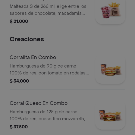
Malteada S de 266 ml, elige entre los
sabores de chocolate, macadamia,
frutos del bosque, vainilla o Café +
$ 21.000
papas medianas. La consistencia de
este producto puede variar debido al
Creaciones
tiempo de entrega.
Corralita En Combo
Hamburguesa de 90 g de carne
100% de res, con tomate en rodajas,
cebolla en rodajas, lechuga, salsa
$ 34.000
blanca y salsa de tomate + papas
medianas (corral o cascos) + bebida
pet
Corral Queso En Combo
Hamburguesa de 125 g de carne
100% de res, queso tipo mozzarella,
tomate en rodajas, cebolla en rodajas,
$ 37.500
lechuga y salsas + papas medianas