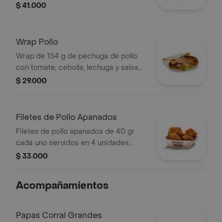
acompañados de miel mostaza +
$ 41.000
papas medianas (Corral o en cascos)
+ bebida PET
Wrap Pollo
Wrap de 154 g de pechuga de pollo
con tomate, cebolla, lechuga y salsa
blanca
$ 29.000
Filetes de Pollo Apanados
Filetes de pollo apanados de 40 gr
cada uno servidos en 4 unidades
acompañados de miel mostaza
$ 33.000
Acompañamientos
Papas Corral Grandes