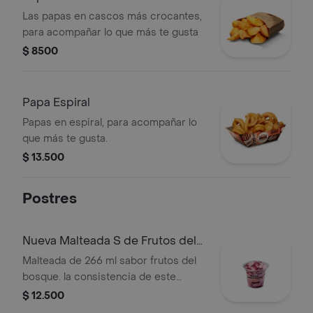
Las papas en cascos más crocantes,
para acompañar lo que más te gusta
$ 8500
Papa Espiral
Papas en espiral, para acompañar lo
que más te gusta.
$ 13.500
Postres
Nueva Malteada S de Frutos del
Bosque
Malteada de 266 ml sabor frutos del
bosque. la consistencia de este
producto puede variar debido al
$ 12.500
tiempo de entrega.