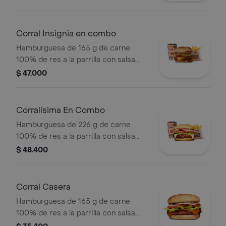
cebolla grillé y salsa de tomate +
papas medianas (corral o cascos) +
bebida pet
Corral Insignia en combo
Hamburguesa de 165 g de carne
100% de res a la parrilla con salsa
BBQ, tocineta, queso americano,
$ 47.000
pepinillos, lechuga, tomate, cebolla,
salsa blanca, salsa de tomate y
mostaza en pan papa + papas Corral
Corralísima En Combo
medianas + bebida PET
Hamburguesa de 226 g de carne
100% de res a la parrilla con salsa
bbq, queso mozzarella, tomate,
$ 48.400
cebolla, lechuga y salsas + papas
medianas (corral o cascos) + bebida
pet
Corral Casera
Hamburguesa de 165 g de carne
100% de res a la parrilla con salsa
bbq, queso americano, cebolla en