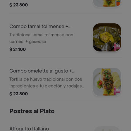
de pan. + gaseosa
$ 23.800
Combo tamal tolimense +
manzana 400 ml
Tradicional tamal tolimense con
carnes. + gaseosa
$ 21.100
Combo omelette al gusto +
manzana 400 ml
Tortilla de huevo tradicional con dos
ingredientes a tu elección y rodajas
de pan. + gaseosa
$ 23.800
Postres al Plato
Affogatto Italiano