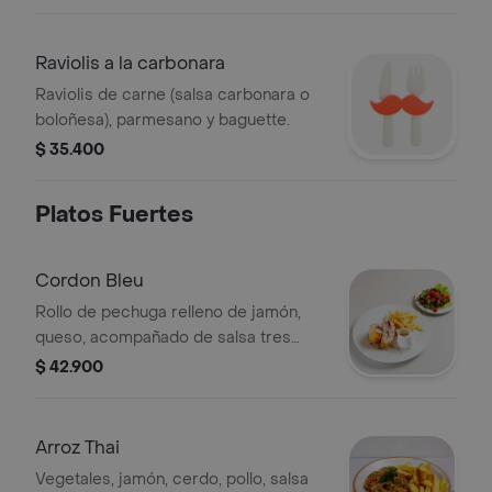
Raviolis a la carbonara
Raviolis de carne (salsa carbonara o
boloñesa), parmesano y baguette.
$ 35.400
Platos Fuertes
Cordon Bleu
Rollo de pechuga relleno de jamón,
queso, acompañado de salsa tres
quesos, papa francesa y ensalada.
$ 42.900
Arroz Thai
Vegetales, jamón, cerdo, pollo, salsa