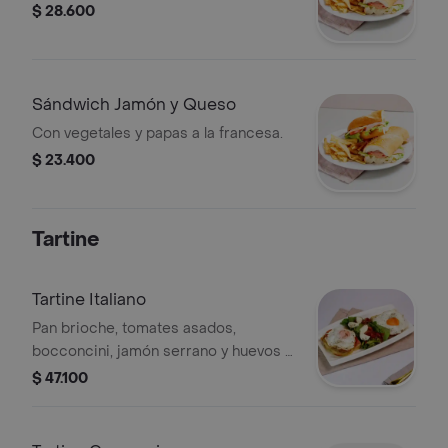
$ 28.600
Sándwich Jamón y Queso
Con vegetales y papas a la francesa.
$ 23.400
Tartine
Tartine Italiano
Pan brioche, tomates asados,
bocconcini, jamón serrano y huevos al
gusto.
$ 47.100