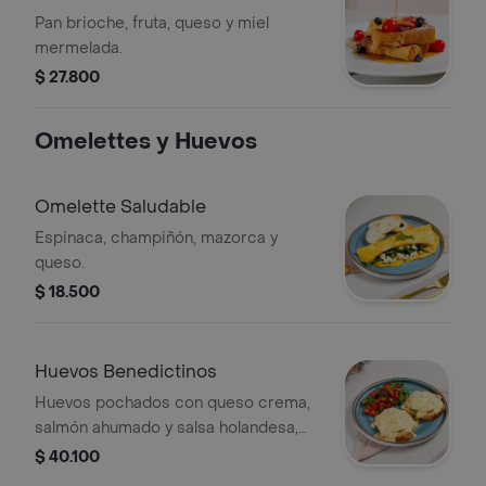
Pan brioche, fruta, queso y miel
mermelada.
$ 27.800
Omelettes y Huevos
Omelette Saludable
Espinaca, champiñón, mazorca y
queso.
$ 18.500
Huevos Benedictinos
Huevos pochados con queso crema,
salmón ahumado y salsa holandesa,
servidos sobre la base de tu elección:
$ 40.100
pan integral, waffle de choclo o waffle