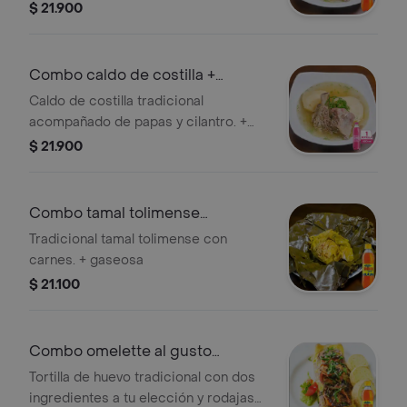
gaseosa
$ 21.900
Combo caldo de costilla +
manzana 400 ml
Caldo de costilla tradicional
acompañado de papas y cilantro. +
gaseosa
$ 21.900
Combo tamal tolimense
+colombiana 400 ml
Tradicional tamal tolimense con
carnes. + gaseosa
$ 21.100
Combo omelette al gusto
+colombiana400ml
Tortilla de huevo tradicional con dos
ingredientes a tu elección y rodajas