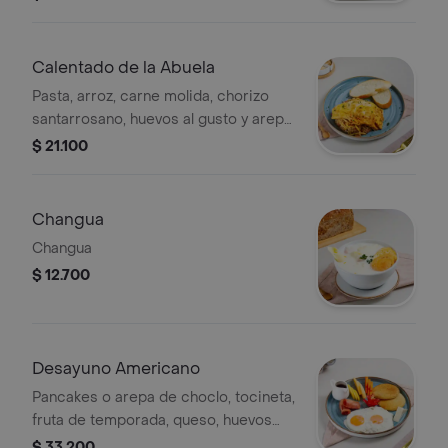
Calentado de la Abuela
Pasta, arroz, carne molida, chorizo
santarrosano, huevos al gusto y arepa
blanca.
$ 21.100
Changua
Changua
$ 12.700
Desayuno Americano
Pancakes o arepa de choclo, tocineta,
fruta de temporada, queso, huevos
fritos, maple.
$ 33.200