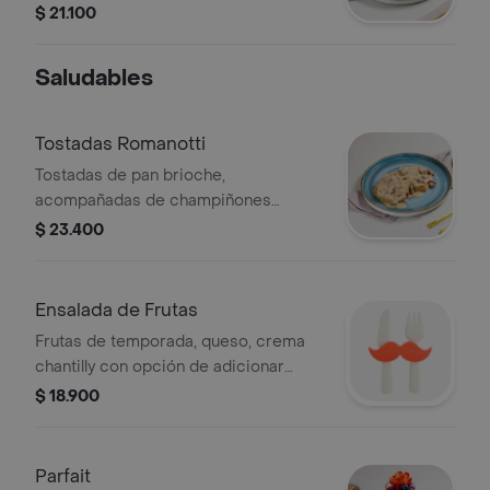
arepa blanca.
$ 21.100
Saludables
Tostadas Romanotti
Tostadas de pan brioche,
acompañadas de champiñones
salteados, con opción de pollo o
$ 23.400
carne.
Ensalada de Frutas
Frutas de temporada, queso, crema
chantilly con opción de adicionar
helado.
$ 18.900
Parfait