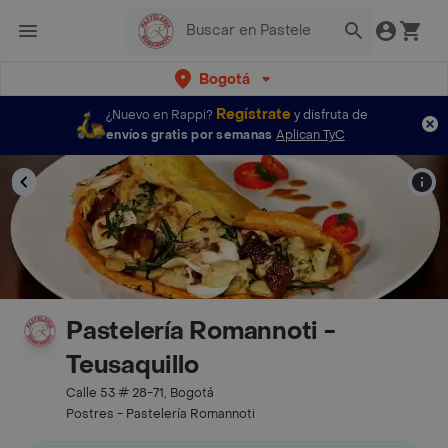
Bogotá
Regístrate
¿Nuevo en Rappi?
y disfruta de
envíos gratis por semanas
Aplican TyC
Pastelería Romannoti -
Teusaquillo
Calle 53 # 28-71, Bogotá
Postres - Pastelería Romannoti