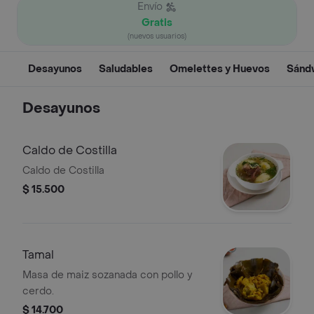
Envío
Gratis
(nuevos usuarios)
Desayunos
Saludables
Omelettes y Huevos
Sánd
Desayunos
Caldo de Costilla
Caldo de Costilla
$ 15.500
Tamal
Masa de maiz sozanada con pollo y
cerdo.
$ 14.700