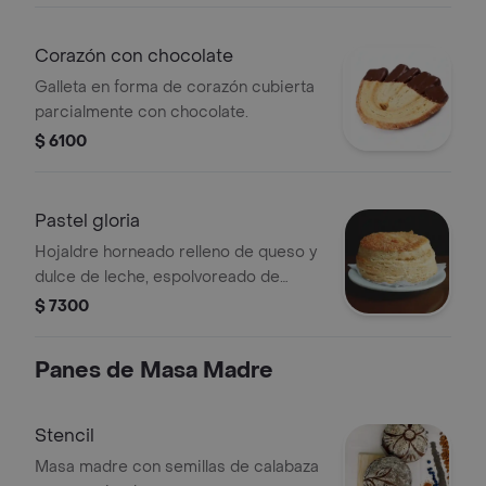
Corazón con chocolate
Galleta en forma de corazón cubierta
parcialmente con chocolate.
$ 6100
Pastel gloria
Hojaldre horneado relleno de queso y
dulce de leche, espolvoreado de
azúcar con textura suave y crujiente.
$ 7300
Panes de Masa Madre
Stencil
Masa madre con semillas de calabaza