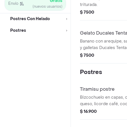
Gratis
Envío
triturada.
(nuevos usuarios)
$ 7500
Postres Con Helado
Postres
Gelato Ducales Tent
Banano con arequipe, s
y galletas Ducales Tent
$ 7500
Postres
Tiramisu postre
Bizcochuelo en capas, 
queso, licorde café, co
barquillos de chocolate
$ 16.900