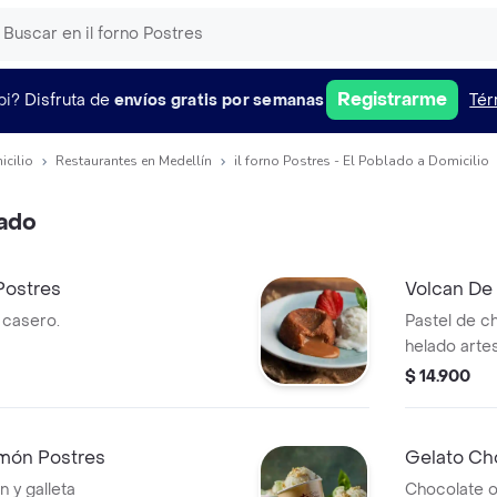
Registrarme
pi?
Disfruta de
envíos gratis por semanas
Tér
icilio
Restaurantes en Medellín
il forno Postres - El Poblado a Domicilio
ado
Postres
Volcan De
 casero.
Pastel de 
helado artes
y salsa de c
$ 14.900
món Postres
Gelato Ch
 y galleta
Chocolate o