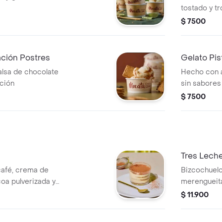
tostado y t
$ 7500
ación Postres
Gelato Pis
alsa de chocolate
Hecho con a
ación
sin sabores 
$ 7500
Tres Lech
café, crema de
Bizcochuelo
coa pulverizada y
merengueita
de chocolat
$ 11.900