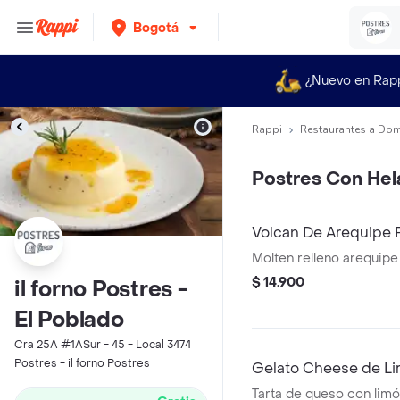
Bogotá
¿Nuevo en Rap
Rappi
Restaurantes a Dom
Postres Con Hel
Volcan De Arequipe 
Molten relleno arequipe
$ 14.900
il forno Postres -
El Poblado
Cra 25A #1ASur - 45 - Local 3474
Postres - il forno Postres
Gelato Cheese de Li
Tarta de queso con limón