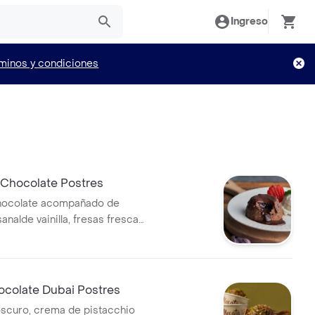
Ingreso
minos y condiciones
 Chocolate Postres
chocolate acompañado de
analde vainilla, fresas frescas
hocolate.
ocolate Dubai Postres
scuro, crema de pistacchio