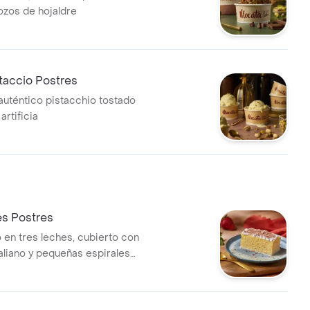
rozos de hojaldre
taccio Postres
uténtico pistacchio tostado
artificia
es Postres
 en tres leches, cubierto con
liano y pequeñas espirales
e.