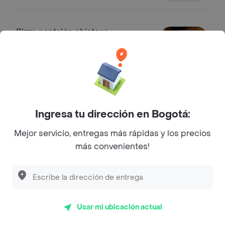
Pizza pantalón chistosa
Pizza masa cheers, rellena de queso
mozzarella, pepperoni. acompañada
de salsa napolitana.
$ 30.900
Pizza pantalón graciosa
Ingresa tu dirección en Bogotá:
Pizza con cuatro quesos, mozzarella,
Mejor servicio, entregas más rápidas y los precios
azul, parmesano y holandés.
más convenientes!
$ 31.900
Lasagnas
Lasagna bolognesa
Usar mi ubicación actual
Lasagna con salsa de carne a la