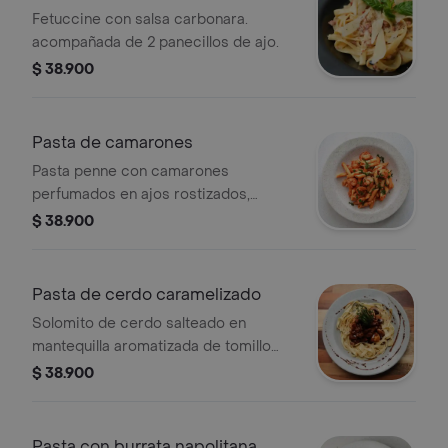
Fetuccine con salsa carbonara.
acompañada de 2 panecillos de ajo.
$ 38.900
Pasta de camarones
Pasta penne con camarones
perfumados en ajos rostizados,
finalizamos en mantequilla con salsa
$ 38.900
napolitana con crema de leche y
queso parmesano.
Pasta de cerdo caramelizado
Solomito de cerdo salteado en
mantequilla aromatizada de tomillo
con hongos silvestres, finalizada en
$ 38.900
reducción de balsámico y crema de
leche sobre corona de fetuccini
alfredo con queso parmesano.
Pasta con burrata napolitana