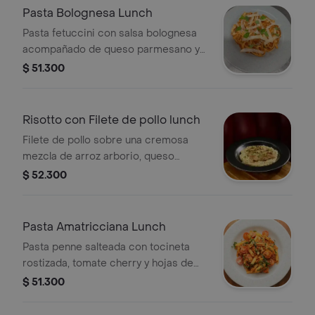
Pasta Bolognesa Lunch
Pasta fetuccini con salsa bolognesa
acompañado de queso parmesano y
albahaca genovesa + Limonada
$ 51.300
natural.
Risotto con Filete de pollo lunch
Filete de pollo sobre una cremosa
mezcla de arroz arborio, queso
parmesano y champiñones frescos +
$ 52.300
Limonada natural
Pasta Amatricciana Lunch
Pasta penne salteada con tocineta
rostizada, tomate cherry y hojas de
albahaca genovesa, finalizada en salsa
$ 51.300
napolitana con un toque de
peperoncino y queso parmesano +