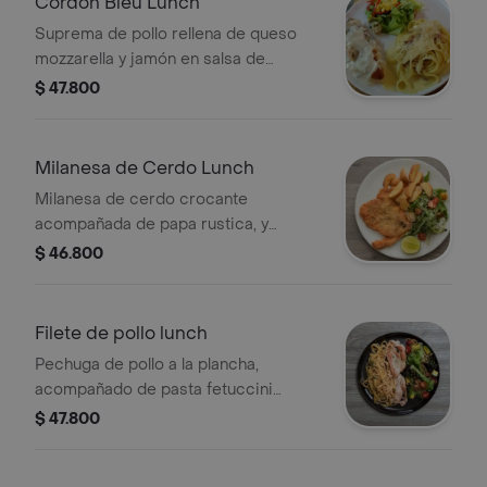
Cordon Bleu Lunch
Suprema de pollo rellena de queso
mozzarella y jamón en salsa de
champiñones, acompañada depasta
$ 47.800
fetuccini a la carbonara y ensalada de
la casa + Limonada.
Milanesa de Cerdo Lunch
Milanesa de cerdo crocante
acompañada de papa rustica, y
ensalada de rugula inglesa, tomate
$ 46.800
cherry y salsa ranch + Limonada
Natural
Filete de pollo lunch
Pechuga de pollo a la plancha,
acompañado de pasta fetuccini
alfredo y ensalada con tomate cherry,
$ 47.800
aguacate, hojas de lechuga, salsa
pesto y cebolla crocante + limonada.