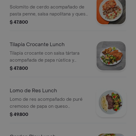
Solomito de cerdo acompañado de
pasta penne, salsa napolitana y queso
parmesano. ensalada de lechuga,
$ 47.800
tomate cherry y cebolla, rebozadas en
salsa ranch + Limonada.
Tilapia Crocante Lunch
Tilapia crocante con salsa tártara
acompañada de papa rústica y
ensalada de aguacate, tomate cherry,
$ 47.800
plumas de cebolla morada, mix de
lechuga baby y vinagreta Cheers +
Limonada Natural.
Lomo de Res Lunch
Lomo de res acompañado de puré
cremoso de papa on queso
parmesano y ensalada del huerto con
$ 49.800
maicitos, tomate cherry, mix de
lechuga, jarabe de balsámico y tomillo
+ Limonada.