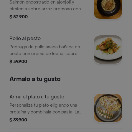
Salmón encostrado en ajonjolí y
pimienta sobre arroz cremoso con
trozos de champiñones y queso
$ 52.900
parmesano.
Pollo al pesto
Pechuga de pollo asada bañada en
pesto con crema de leche, sobre
cama de papa rustica y tomate
$ 39.900
cherry, finalizada con cebolla crispy
Armalo a tu gusto
Arma el plato a tu gusto
Personaliza tu plato eligiendo una
proteína y combínala con pasta. La
imagen muestra pollo con salsa verde
$ 39.900
y pasta con queso y tocineta.