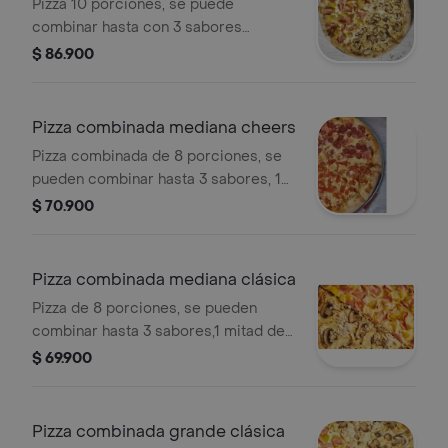
Pizza 10 porciones, se puede
combinar hasta con 3 sabores
distintos.
$ 86.900
Pizza combinada mediana cheers
Pizza combinada de 8 porciones, se
pueden combinar hasta 3 sabores, 1
mitad de un sabor y los otros 2
$ 70.900
cuartos de dos sabores distintos.
Pizza combinada mediana clásica
Pizza de 8 porciones, se pueden
combinar hasta 3 sabores,1 mitad de
un sabor y los otros 2 cuartos de dos
$ 69.900
sabores distintos.
Pizza combinada grande clásica