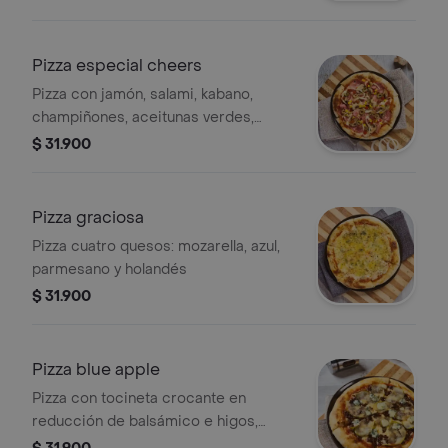
Pizza especial cheers
Pizza con jamón, salami, kabano,
champiñones, aceitunas verdes,
pimentón, cebolla y maíz.
$ 31.900
Pizza graciosa
Pizza cuatro quesos: mozarella, azul,
parmesano y holandés
$ 31.900
Pizza blue apple
Pizza con tocineta crocante en
reducción de balsámico e higos,
manzana caramelizada y queso azul.