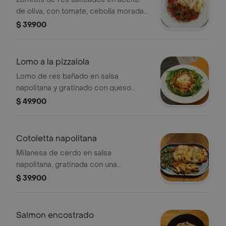
de oliva, con tomate, cebolla morada
en cascos y albahaca genovesa,
$ 39.900
finalizado en salsa napolitana y
acompañado de fetuccine al burro
con queso parmessano.
Lomo a la pizzaiola
Lomo de res bañado en salsa
napolitana y gratinado con queso
mozarella y parmesano sobre pasta
$ 49.900
fetuccini alfredo con champiñones y
corona de rugula inglesa
Cotoletta napolitana
Milanesa de cerdo en salsa
napolitana, gratinada con una
combinación de queso mozzarella y
$ 39.900
parmesano; acompañada de papas
rústicas y ensalada de rugula inglesa y
tomate cherry en salsa ranch junto
Salmon encostrado
con papas rústicas.