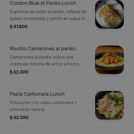
Cordon Blue Al Panko Lunch
Suprema de pollo al panko, rellena de
queso mozzarella y jamón en salsa de
mango, acompañada de pasta
$ 47.800
fetuccini a la carbonara + limonada
natural.
Risotto Camarones al panko
Lunch
Camarones al panko sobre una
cremosa mezcla de arroz arborio,
queso parmesano y champiñones
$ 52.300
frescos + Limonada natural
Pasta Carbonara Lunch
Fetuccine con salsa carbonara +
Limonada natural.
$ 52.300