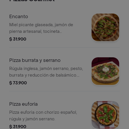
Encanto
Miel picante glaseada, jamón de
pierna artesanal, tocineta
caramelizada, rugula inglesa queso de
$ 31.900
búfala y salsa napolitana de la casa.
Pizza burrata y serrano
Rúgula inglesa, jamón serrano, pesto,
burrata y reducción de balsámico.
(solo aplica en mediana)
$ 73.900
Pizza euforia
Pizza euforia con chorizo español,
rúgula y jamón serrano.
$ 31.900