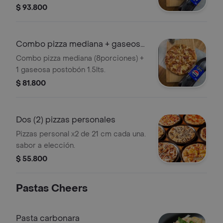
$ 93.800
Combo pizza mediana + gaseosa
1.5lts
Combo pizza mediana (8porciones) +
1 gaseosa postobón 1.5lts.
$ 81.800
Dos (2) pizzas personales
Pizzas personal x2 de 21 cm cada una.
sabor a elección.
$ 55.800
Pastas Cheers
Pasta carbonara