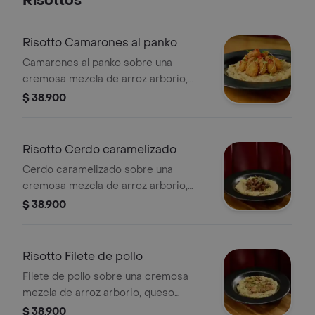
Risottos
Risotto Camarones al panko
Camarones al panko sobre una
cremosa mezcla de arroz arborio,
queso parmesano y champiñones
$ 38.900
frescos.
Risotto Cerdo caramelizado
Cerdo caramelizado sobre una
cremosa mezcla de arroz arborio,
queso parmesano y champiñones
$ 38.900
frescos.
Risotto Filete de pollo
Filete de pollo sobre una cremosa
mezcla de arroz arborio, queso
parmesano y champiñones frescos.
$ 38.900