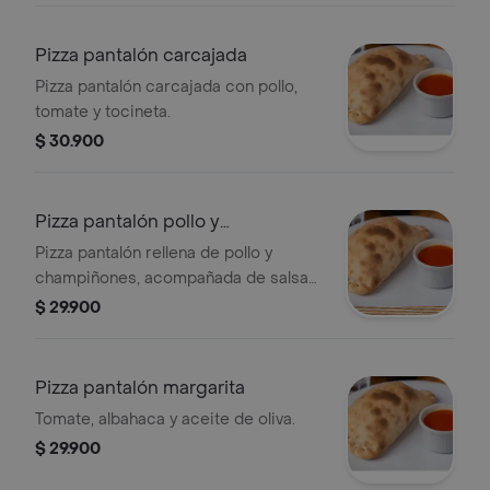
Pizza pantalón carcajada
Pizza pantalón carcajada con pollo,
tomate y tocineta.
$ 30.900
Pizza pantalón pollo y
champiñones
Pizza pantalón rellena de pollo y
champiñones, acompañada de salsa
de tomate.
$ 29.900
Pizza pantalón margarita
Tomate, albahaca y aceite de oliva.
$ 29.900