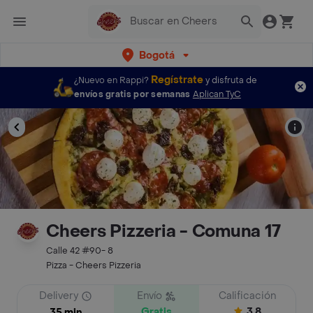
Bogotá
Regístrate
¿Nuevo en Rappi?
y disfruta de
envíos gratis por semanas
Aplican TyC
Cheers Pizzeria - Comuna 17
Calle 42 #90- 8
Pizza - Cheers Pizzeria
Delivery
Envío
Calificación
Gratis
3.8
35 min