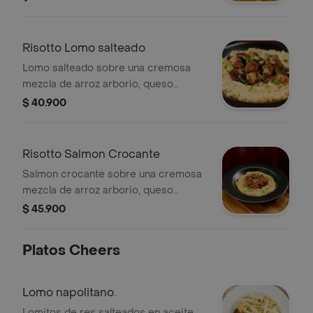
Risotto Lomo salteado
Lomo salteado sobre una cremosa
mezcla de arroz arborio, queso
parmesano y champiñones frescos.
$ 40.900
Risotto Salmon Crocante
Salmon crocante sobre una cremosa
mezcla de arroz arborio, queso
parmesano y champiñones frescos.
$ 45.900
Platos Cheers
Lomo napolitano.
Lomitos de res salteados en aceite