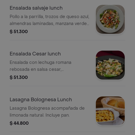
Limonada natural.
Ensalada salvaje lunch
Pollo a la parrilla, trozos de queso azul,
almendras laminadas, manzana verde
confitada sobre mix de lechuga baby
$ 51.300
y reducción de balsámico + limonada
natural.
Ensalada Cesar lunch
Ensalada con lechuga romana
rebosada en salsa cesar,
acompañada de pollo parrillado,
$ 51.300
crotones de pan y queso parmesano
+ Limonada natural.
Lasagna Bolognesa Lunch
Lasagna Bolognesa acompañada de
limonada natural. Incluye pan.
$ 44.800