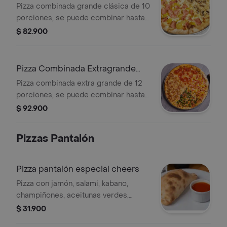
Pizza combinada grande clásica de 10
porciones, se puede combinar hasta
con 3 sabores distintos.
$ 82.900
Pizza Combinada Extragrande
Cheers
Pizza combinada extra grande de 12
porciones, se puede combinar hasta
con 4 sabores distintos.
$ 92.900
Pizzas Pantalón
Pizza pantalón especial cheers
Pizza con jamón, salami, kabano,
champiñones, aceitunas verdes,
pimentón, cebolla y maíz.
$ 31.900