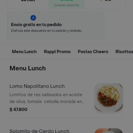
(nuevos usuarios)
Envío gratis en tu pedido
Disfruta este descuento en tu pedido y recíbelo
en minutos.
Menu Lunch
Rappi Promo
Pastas Cheers
Risotto
Menu Lunch
Lomo Napolitano Lunch
Lomitos de res salteados en aceite
de oliva, tomate. cebolla morada en
cascos, albahaca genovesa, salsa
$ 47.800
napolitana, fetuccine al burro y queso
parmessano + Limonada.
Solomito de Cerdo Lunch