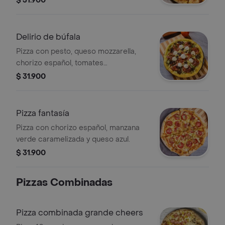
$ 31.900
Delirio de búfala
Pizza con pesto, queso mozzarella,
chorizo español, tomates
deshidratados, queso de búfala y
$ 31.900
orégano seco.
Pizza fantasía
Pizza con chorizo español, manzana
verde caramelizada y queso azul.
$ 31.900
Pizzas Combinadas
Pizza combinada grande cheers