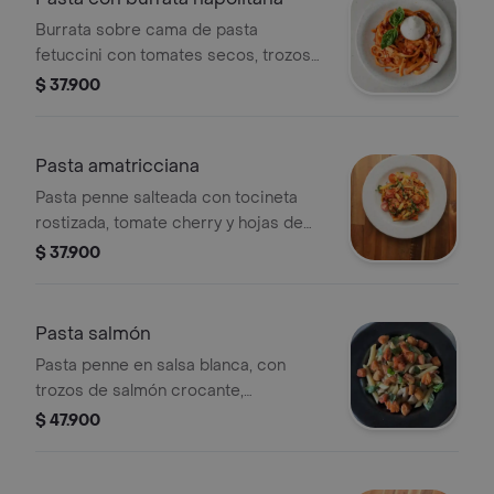
Burrata sobre cama de pasta
fetuccini con tomates secos, trozos
de albahaca genovesa, salsa
$ 37.900
napolitana con crema de leche y
queso parmesno.
Pasta amatricciana
Pasta penne salteada con tocineta
rostizada, tomate cherry y hojas de
albahaca genovesa, finalizada en salsa
$ 37.900
napolitana con un toque de
peperoncino y queso parmesano.
Pasta salmón
Pasta penne en salsa blanca, con
trozos de salmón crocante,
champiñones, tocineta, aceitunas y
$ 47.900
albahaca genovesa.