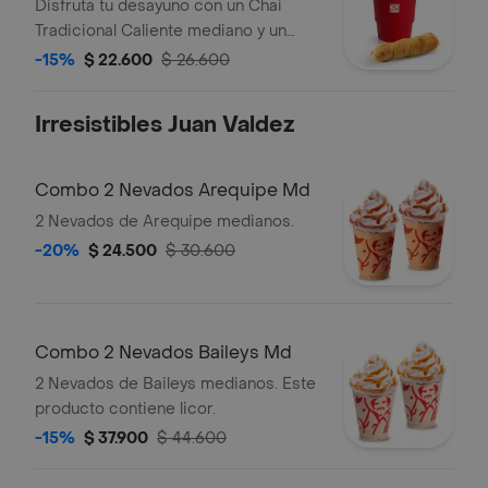
Queso
Disfruta tu desayuno con un Chai
Tradicional Caliente mediano y un
Palito de Queso.
-15%
$ 22.600
$ 26.600
Irresistibles Juan Valdez
Combo 2 Nevados Arequipe Md
2 Nevados de Arequipe medianos.
-20%
$ 24.500
$ 30.600
Combo 2 Nevados Baileys Md
2 Nevados de Baileys medianos. Este
producto contiene licor.
-15%
$ 37.900
$ 44.600