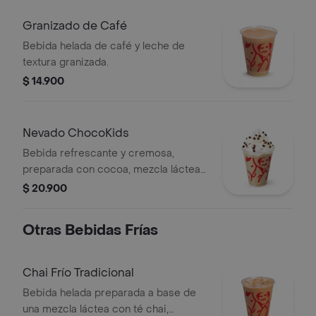
Granizado de Café
Bebida helada de café y leche de
textura granizada.
$ 14.900
Nevado ChocoKids
Bebida refrescante y cremosa,
preparada con cocoa, mezcla láctea
reducida en azúcar, decorada con
$ 20.900
chantilly y chips de chocolate. No
contiene café.
Otras Bebidas Frías
Chai Frío Tradicional
Bebida helada preparada a base de
una mezcla láctea con té chai,