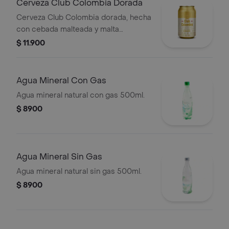
Cerveza Club Colombia Dorada
Cerveza Club Colombia dorada, hecha
con cebada malteada y malta
caramelo, en presentación de lata por
$ 11.900
330 cc
Agua Mineral Con Gas
Agua mineral natural con gas 500ml.
$ 8900
Agua Mineral Sin Gas
Agua mineral natural sin gas 500ml.
$ 8900