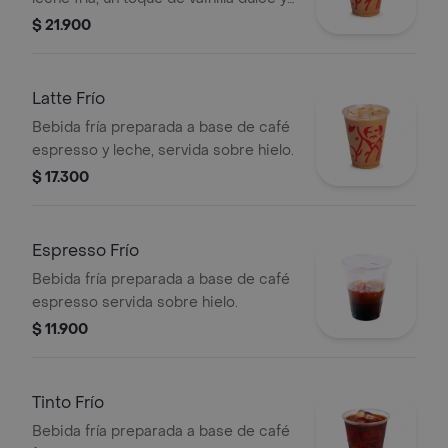
un leve sabor especiado de canela,
$ 21.900
combinado con espresso y hielo.
Latte Frío
Bebida fría preparada a base de café
espresso y leche, servida sobre hielo.
$ 17.300
Espresso Frío
Bebida fría preparada a base de café
espresso servida sobre hielo.
$ 11.900
Tinto Frío
Bebida fría preparada a base de café