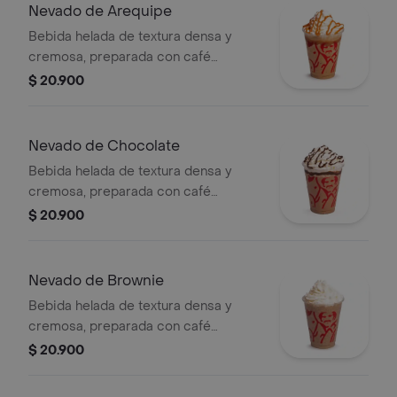
Nevado de Arequipe
Bebida helada de textura densa y
cremosa, preparada con café
espresso, arequipe, mezcla láctea,
$ 20.900
hielo y decorada con crema chantilly
(opcional).
Nevado de Chocolate
Bebida helada de textura densa y
cremosa, preparada con café
espresso, chocolate, mezcla láctea,
$ 20.900
hielo y decorada con crema chantilly
(opcional).
Nevado de Brownie
Bebida helada de textura densa y
cremosa, preparada con café
espresso, brownie triturado, mezcla
$ 20.900
láctea, hielo y decorada con crema
chantilly.