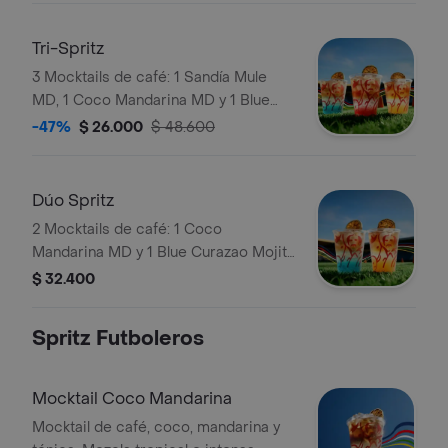
Tri-Spritz
3 Mocktails de café: 1 Sandía Mule
MD, 1 Coco Mandarina MD y 1 Blue
Curazao Mojito MD. Elígelas con soda
-47%
$ 26.000
$ 48.600
o agua tónica.
Dúo Spritz
2 Mocktails de café: 1 Coco
Mandarina MD y 1 Blue Curazao Mojito
MD. Personalízalas pidiéndolas con
$ 32.400
soda o agua tónica.
Spritz Futboleros
Mocktail Coco Mandarina
Mocktail de café, coco, mandarina y