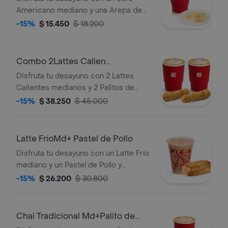
Americano mediano y una Arepa de
queso.
-15%
$ 15.450
$ 18.200
Combo 2Lattes Calien
Md+2Palitosde Queso
Disfruta tu desayuno con 2 Lattes
Calientes medianos y 2 Palitos de
Queso.
-15%
$ 38.250
$ 45.000
Latte FríoMd+ Pastel de Pollo
Disfruta tu desayuno con un Latte Frío
mediano y un Pastel de Pollo y
Champiñones.
-15%
$ 26.200
$ 30.800
Chai Tradicional Md+Palito de