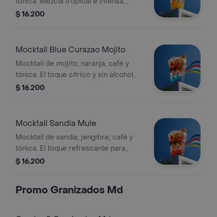
tónica. Mezcla tropical e intensa,
perfecta para disfrutar el fútbol con
$ 16.200
frescura y sin alcohol. Tamaño 12
Onzas.
Mocktail Blue Curazao Mojito
Mocktail de mojito, naranja, café y
tónica. El toque cítrico y sin alcohol
para vivir el fútbol con calma y
$ 16.200
celebrar con energía. Tamaño 12
Onzas.
Mocktail Sandía Mule
Mocktail de sandía, jengibre, café y
tónica. El toque refrescante para
calmar la tensión del partido y gritar
$ 16.200
¡GOL! Sin alcohol. Tamaño 12 Onzas.
Promo Granizados Md