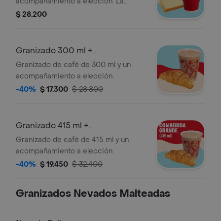
acompañamiento a elección. La
presentación del Cappuccino puede
$ 28.200
variar significativamente tras 5
minutos de haber sido preparado y/o
durante el transporte para pedidos a
Granizado 300 ml +
domicilio.
Acompañamiento
Granizado de café de 300 ml y un
acompañamiento a elección.
-40%
$ 17.300
$ 28.800
Granizado 415 ml +
Acompañamiento
Granizado de café de 415 ml y un
acompañamiento a elección.
-40%
$ 19.450
$ 32.400
Granizados Nevados Malteadas