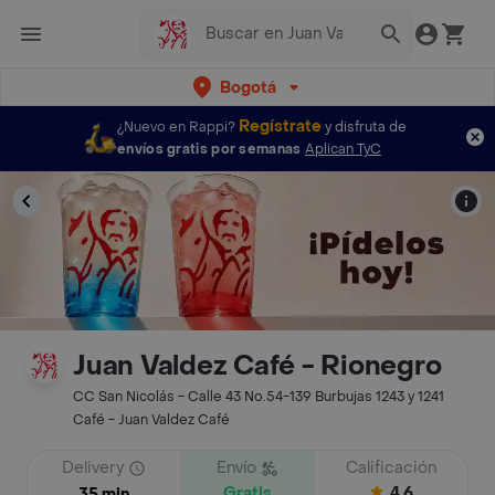
Bogotá
Regístrate
¿Nuevo en Rappi?
y disfruta de
envíos gratis por semanas
Aplican TyC
Juan Valdez Café - Rionegro
CC San Nicolás - Calle 43 No.54-139 Burbujas 1243 y 1241
Café - Juan Valdez Café
Delivery
Envío
Calificación
Gratis
4.6
35 min