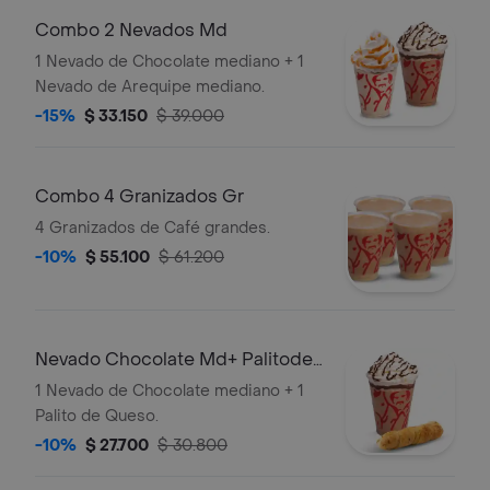
Combo 2 Nevados Md
1 Nevado de Chocolate mediano + 1
Nevado de Arequipe mediano.
-15%
$ 33.150
$ 39.000
Combo 4 Granizados Gr
4 Granizados de Café grandes.
-10%
$ 55.100
$ 61.200
Nevado Chocolate Md+ Palitode
Queso
1 Nevado de Chocolate mediano + 1
Palito de Queso.
-10%
$ 27.700
$ 30.800