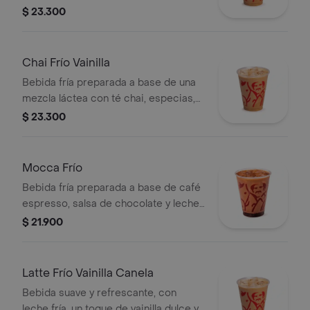
especias, leche y miel, servida sobre
$ 23.300
hielo.
Chai Frío Vainilla
Bebida fría preparada a base de una
mezcla láctea con té chai, especias,
leche, miel, vainilla y almendras,
$ 23.300
servida sobre hielo.
Mocca Frío
Bebida fría preparada a base de café
espresso, salsa de chocolate y leche,
servida sobre hielo.
$ 21.900
Latte Frío Vainilla Canela
Bebida suave y refrescante, con
leche fría, un toque de vainilla dulce y