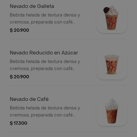
Nevado de Galleta
Bebida helada de textura densa y
cremosa, preparada con café
espresso, galleta oreo, mezcla láctea,
$ 20.900
hielo y decorada con crema chantilly
(opcional).
Nevado Reducido en Azúcar
Bebida helada de textura densa y
cremosa, preparada con café
espresso, mezcla láctea reducida en
$ 20.900
azúcar.
Nevado de Café
Bebida helada de textura densa y
cremosa, preparada con café
espresso, mezcla láctea, hielo y
$ 17.300
decorada con crema chantilly
(opcional).