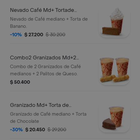
Nevado Café Md+ Tortade
Banano
Nevado de Café mediano + Torta de
Banano.
-10%
$ 27.200
$ 30.200
Combo2 Granizados Md+2
Palitosde Queso
Combo de 2 Granizados de Café
medianos + 2 Palitos de Queso.
$ 50.400
Granizado Md+ Torta de
Chocolate
Granizado de Café mediano + Torta
de Chocolate
-30%
$ 20.450
$ 29.200