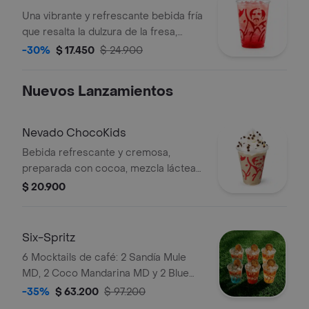
Una vibrante y refrescante bebida fría
que resalta la dulzura de la fresa,
equilibrada con el toque cítrico de
-30%
$ 17.450
$ 24.900
limón y la efervescencia de la tónica.
Nuevos Lanzamientos
Nevado ChocoKids
Bebida refrescante y cremosa,
preparada con cocoa, mezcla láctea
reducida en azúcar, decorada con
$ 20.900
chantilly y chips de chocolate. No
contiene café.
Six-Spritz
6 Mocktails de café: 2 Sandía Mule
MD, 2 Coco Mandarina MD y 2 Blue
Curazao Mojito MD. Elígelas con soda
-35%
$ 63.200
$ 97.200
o agua tónica.