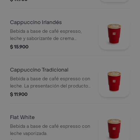
significativamente tras 5 minutos de
haber sido preparado y/o durante el
transporte para pedidos a domicilio.
Cappuccino Irlandés
Bebida a base de café espresso,
leche y saborizante de crema
irlandesa. Este producto no tiene
$ 15.900
licor. La presentación del producto
puede variar significativamente tras 5
minutos de haber sido preparado.
Cappuccino Tradicional
Bebida a base de café espresso con
leche. La presentación del producto
puede variar significativamente tras 5
$ 11.900
minutos de haber sido preparado y/o
durante el transporte para pedidos a
domicilio.
Flat White
Bebida a base de café espresso con
leche vaporizada.