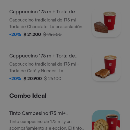
Cappuccino 175 ml+ Torta de
Chocolate
Cappuccino tradicional de 175 ml +
Torta de Chocolate. La presentación
del Cappuccino puede variar
-20%
$ 21.200
$ 26.500
significativamente tras 5 minutos de
haber sido preparado y/o durante el
transporte para pedidos a domicilio.
Cappuccino 175 ml+ Torta de
Café
Cappuccino tradicional de 175 ml +
Torta de Café y Nueces. La
presentación del Cappuccino puede
-20%
$ 20.900
$ 26.100
variar significativamente tras 5
minutos de haber sido preparado y/o
Combo Ideal
durante el transporte para pedidos a
domicilio.
Tinto Campesino 175 ml+
Acompañamiento
Tinto campesino de 175 ml y un
acompañamiento a elección. El tinto