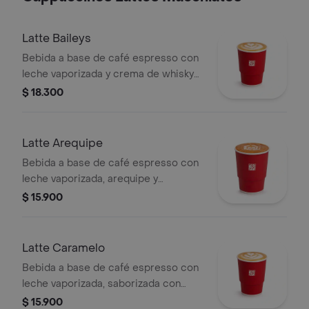
Latte Baileys
Bebida a base de café espresso con
leche vaporizada y crema de whisky
(Baileys). Este producto contiene
$ 18.300
licor.
Latte Arequipe
Bebida a base de café espresso con
leche vaporizada, arequipe y
saborizada con caramelo. La
$ 15.900
presentación del producto puede
variar significativamente tras 5
minutos de haber sido preparado y/o
Latte Caramelo
durante el transporte para pedidos a
Bebida a base de café espresso con
domicilio.
leche vaporizada, saborizada con
caramelo.
$ 15.900