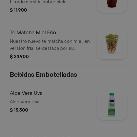
filtrado servida sobre hielo.
$ 11.900
Te Matcha Miel Frío
Nuestro nuevo té matcha con miel, en
versión fría. se destaca por su
refrescancia y el reconocido sabor
$ 24.900
del matcha, sin perder el sabor juan
valdez.
Bebidas Embotelladas
Aloe Vera Uva
Aloe Vera Uva.
$ 15.300