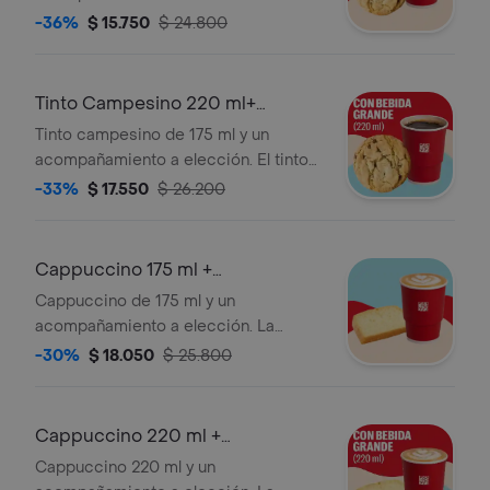
contiene panela, canela y clavos.
-36%
$ 15.750
$ 24.800
Tinto Campesino 220 ml+
Acompañamiento
Tinto campesino de 175 ml y un
acompañamiento a elección. El tinto
contiene panela, canela y clavos.
-33%
$ 17.550
$ 26.200
Cappuccino 175 ml +
Acompañamiento
Cappuccino de 175 ml y un
acompañamiento a elección. La
presentación del Cappuccino puede
-30%
$ 18.050
$ 25.800
variar significativamente tras 5
minutos de haber sido preparado y/o
durante el transporte para pedidos a
Cappuccino 220 ml +
domicilio.
Acompañamiento
Cappuccino 220 ml y un