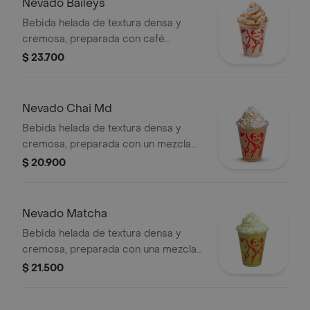
Nevado Baileys
Bebida helada de textura densa y
cremosa, preparada con café
espresso, crema de whisky, arequipe,
$ 23.700
mezcla láctea, hielo y decorada con
crema chantilly. Este producto
contiene licor.
Nevado Chai Md
Bebida helada de textura densa y
cremosa, preparada con un mezcla
láctea con té chai, especias, leche y
$ 20.900
miel, decorada con crema chantilly
(opcional).
Nevado Matcha
Bebida helada de textura densa y
cremosa, preparada con una mezcla
láctea de té matcha y hielo, decorada
$ 21.500
con crema chantilly (opcional).