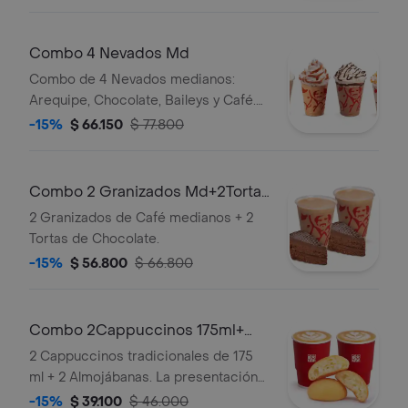
Combo 4 Nevados Md
Combo de 4 Nevados medianos:
Arequipe, Chocolate, Baileys y Café.
El Nevado Baileys contiene licor.
-15%
$ 66.150
$ 77.800
Combo 2 Granizados Md+2Tortas
Chocolate
2 Granizados de Café medianos + 2
Tortas de Chocolate.
-15%
$ 56.800
$ 66.800
Combo 2Cappuccinos 175ml+
2Almojabanas
2 Cappuccinos tradicionales de 175
ml + 2 Almojábanas. La presentación
del Cappuccino puede variar
-15%
$ 39.100
$ 46.000