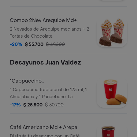
significativamente tras 5 minutos de
haber sido preparado y/o durante el
transporte para pedidos a domicilio.
Combo 2Nev Arequipe Md+
2TortasChocolate
2 Nevados de Arequipe medianos + 2
Tortas de Chocolate.
-20%
$ 55.700
$ 69.600
Desayunos Juan Valdez
1Cappuccino
175ml+1Almojabana+1Pandebono
1 Cappuccino tradicional de 175 ml, 1
Almojábana y 1 Pandebono. La
presentación del Cappuccino puede
-17%
$ 25.500
$ 30.700
variar significativamente tras 5
minutos de haber sido preparado y/o
durante el transporte para pedidos a
Café Americano Md + Arepa
domicilio.
Disfruta tu desayuno con un Café