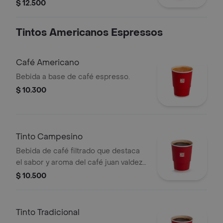
$ 12.500
Tintos Americanos Espressos
Café Americano
Bebida a base de café espresso.
$ 10.300
Tinto Campesino
Bebida de café filtrado que destaca
el sabor y aroma del café juan valdez,
endulzada con panela, clavos y canela.
$ 10.500
Tinto Tradicional