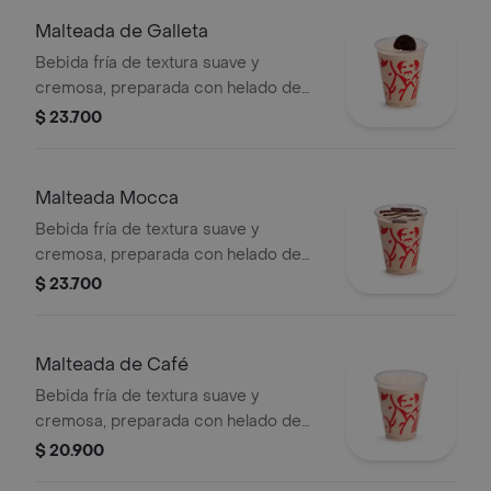
Malteada de Galleta
Bebida fría de textura suave y
cremosa, preparada con helado de
café, leche y galleta oreo.
$ 23.700
Malteada Mocca
Bebida fría de textura suave y
cremosa, preparada con helado de
café, leche y chocolate.
$ 23.700
Malteada de Café
Bebida fría de textura suave y
cremosa, preparada con helado de
café y leche.
$ 20.900