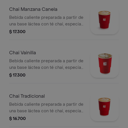
Chai Manzana Canela
Bebida caliente preparada a partir de
una base láctea con té chai, especias,
sabor de manzana-canela y endulzado
$ 17.300
con miel.
Chai Vainilla
Bebida caliente preparada a partir de
una base láctea con té chai, especias,
sabor de vainilla, endulzado con miel y
$ 17.300
topping de almendra troceada.
Chai Tradicional
Bebida caliente preparada a partir de
una base láctea con té chai, especias
y endulzado con miel.
$ 16.700