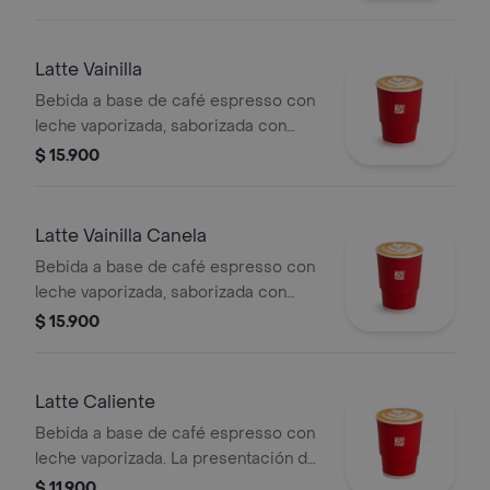
Latte Vainilla
Bebida a base de café espresso con
leche vaporizada, saborizada con
vainilla.
$ 15.900
Latte Vainilla Canela
Bebida a base de café espresso con
leche vaporizada, saborizada con
vainilla y canela.
$ 15.900
Latte Caliente
Bebida a base de café espresso con
leche vaporizada. La presentación del
producto puede variar
$ 11.900