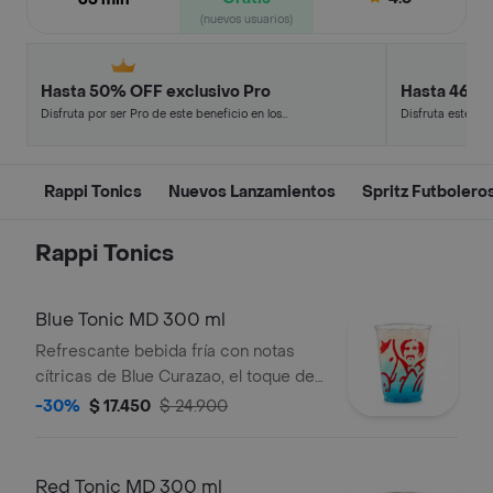
(nuevos usuarios)
Hasta 50% OFF exclusivo Pro
Hasta 46% 
Disfruta por ser Pro de este beneficio en los
Disfruta este de
restaurantes y tiendas más top.
en minutos.
Rappi Tonics
Nuevos Lanzamientos
Spritz Futbolero
Rappi Tonics
Blue Tonic MD 300 ml
Refrescante bebida fría con notas
cítricas de Blue Curazao, el toque del
limón, la frescura herbal de mojito y la
-30%
$ 17.450
$ 24.900
efervescencia del agua tónica.
Red Tonic MD 300 ml