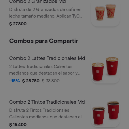
Combo 2 Granizados Md
Disfruta de 2 Granizados de café en
leche tamaño mediano. Aplican TyC.
Producto sujeto a disponibilidad en
$ 27.800
tienda. El producto contiene lactosa.
Combos para Compartir
Combo 2 Lattes Tradicionales Md
2 Lattes Tradicionales Calientes
medianos que destacan el sabor y
aroma del café Juan Valdez.
-15%
$ 28.750
$ 33.800
Combo 2 Tintos Tradicionales Md
Disfruta 2 Tintos Tradicionales
Calientes medianos que destacan el
sabor y aroma del café Juan Valdez.
$ 15.400