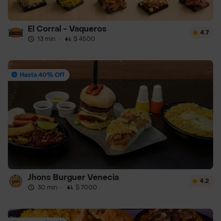
El Corral - Vaqueros
4.7
13 min
·
$ 4500
Hasta 40% Off
Jhons Burguer Venecia
4.2
30 min
·
$ 7000