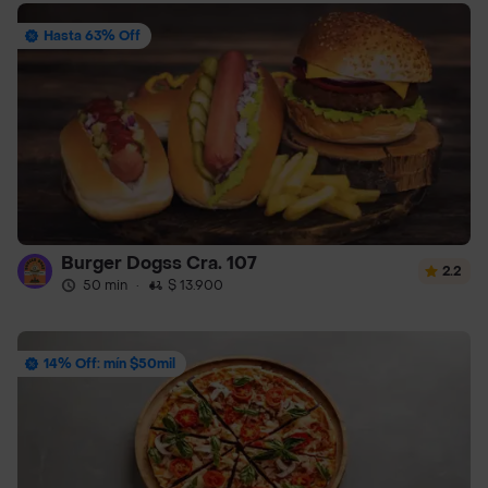
Hasta 63% Off
Burger Dogss Cra. 107
2.2
50 min
·
$ 13.900
14% Off: mín $50mil