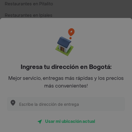
Restaurantes en Pitalito
Restaurantes en Ipiales
Restaurantes en San Andres
Restaurantes cerca de mi para pedir Comida a Domicilio -
Top Marcas y Cadenas de Restaurantes
Ingresa tu dirección en Bogotá:
Encuéntranos en estos países
Mejor servicio, entregas más rápidas y los precios
más convenientes!
App Store
Google play
AppGallery
Usar mi ubicación actual