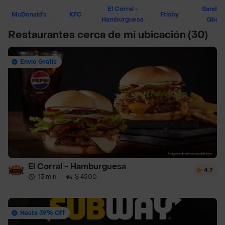
El Corral -
Sandwi
McDonald's
KFC
Frisby
Hamburguesa
Qban
Restaurantes cerca de mi ubicación
(30)
Envío Gratis
El Corral - Hamburguesa
4.7
13 min
·
$ 4500
Hasta 39% Off