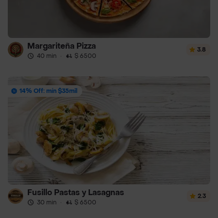
Margariteña Pizza
3.8
40 min
·
$ 6500
14% Off: mín $35mil
Fusillo Pastas y Lasagnas
2.3
30 min
·
$ 6500