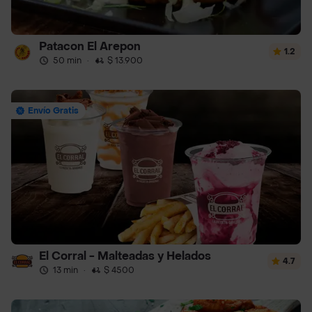
Patacon El Arepon
1.2
50 min
·
$ 13.900
Envío Gratis
El Corral - Malteadas y Helados
4.7
13 min
·
$ 4500