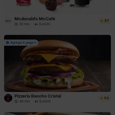
Mcdonald's McCafé
3.7
25 min
·
$ 6500
Agrega 2, paga 1
Pizzeria Rancho Cristal
3.2
40 min
·
$ 6500