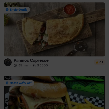
Envío Gratis
Paninos Capresse
3.1
35 min
·
$ 6500
Hasta 30% Off