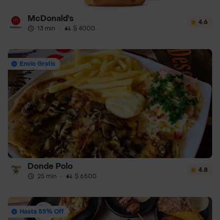
McDonald's
4.6
13 min
·
$ 4000
Envío Gratis
Donde Polo
4.8
25 min
·
$ 6500
Hasta 55% Off