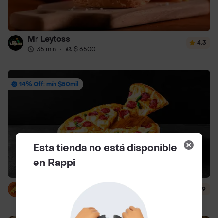
Mr Leytoss
4.3
35 min
·
$ 6500
14% Off: mín $50mil
Esta tienda no está disponible
en Rappi
Pizza Capricho
3.9
40 min
·
$ 6500