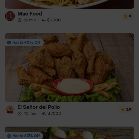
Mao Food
4
35 min
·
$ 7000
Hasta 40% Off
El Señor del Pollo
3.9
40 min
·
$ 7000
Hasta 63% Off