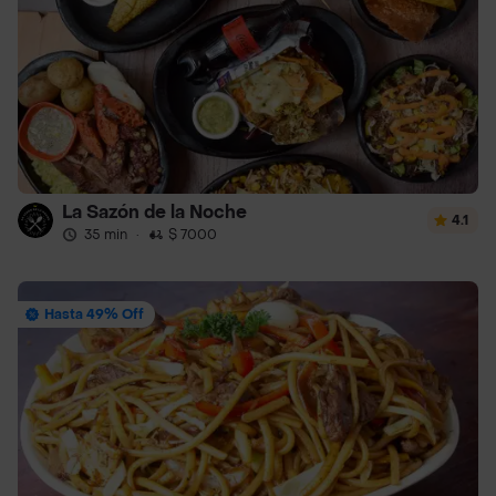
La Sazón de la Noche
4.1
35 min
·
$ 7000
Hasta 49% Off