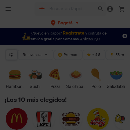
Bogotá
Regístrate
¿Nuevo en Rappi?
y disfruta de
envíos gratis por semanas
Aplican TyC
Relevancia
Promos
+ 4.5
35 mins
Hamburguesa
Sushi
Pizza
Salchipapas
Pollo
Saludable
¡Los 10 más elegidos!