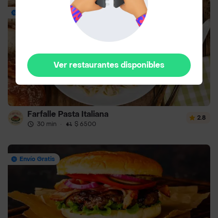
14% Off: mín $40mil
Ver restaurantes disponibles
Farfalle Pasta Italiana
2.8
30 min
·
$ 6500
Envío Gratis