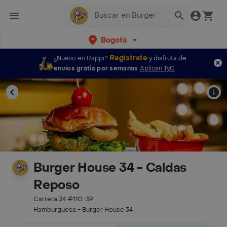
Bogotá
Regístrate
¿Nuevo en Rappi?
y disfruta de
envíos gratis por semanas
Aplican TyC
Burger House 34 - Caldas
Reposo
Carrera 34 #110-39
Hamburguesa - Burger House 34