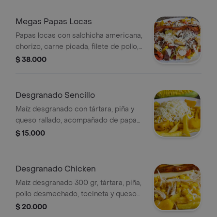
Megas Papas Locas
Papas locas con salchicha americana,
chorizo, carne picada, filete de pollo,
tocineta, papas francesa y criolla,
$ 38.000
tártara de piña y queso rallado.
Desgranado Sencillo
Maíz desgranado con tártara, piña y
queso rallado, acompañado de papa
francesa.
$ 15.000
Desgranado Chicken
Maíz desgranado 300 gr, tártara, piña,
pollo desmechado, tocineta y queso
gratinado, acompañado de papa
$ 20.000
francesa.