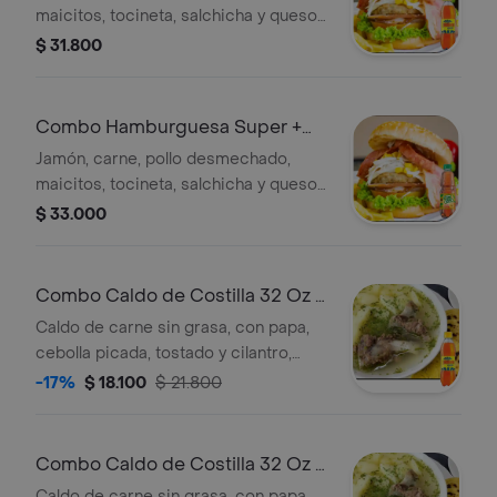
maicitos, tocineta, salchicha y queso,
lechuga, cebolla grillé, tomate,
$ 31.800
acompañada de papa. + Gaseosa
Combo Hamburguesa Super +
Mr Tea Durazno 400 ml
Jamón, carne, pollo desmechado,
maicitos, tocineta, salchicha y queso,
lechuga, cebolla grillé, tomate,
$ 33.000
acompañada de papa. + Tés
Combo Caldo de Costilla 32 Oz +
Colombiana 250 ml
Caldo de carne sin grasa, con papa,
cebolla picada, tostado y cilantro,
acompañado de doble arepa amarilla.
-17%
$ 18.100
$ 21.800
+ Gaseosa
Combo Caldo de Costilla 32 Oz +
Mr Tea Durazno 400 ml
Caldo de carne sin grasa, con papa,