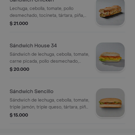
Lechuga, cebolla, tomate, pollo
desmechado, tocineta, tártara, piña,
doble queso gratinado, acompañado
$ 21.000
de papa francesa.
Sándwich House 34
Sándwich de lechuga, cebolla, tomate,
carne picada, pollo desmechado,
tocineta, tártara, piña, doble queso
$ 20.000
gratinado, acompañado de papa
francesa
Sándwich Sencillo
Sándwich de lechuga, cebolla, tomate,
triple jamón, triple queso, tártara, piña,
acompañado de papa francesa.
$ 15.000