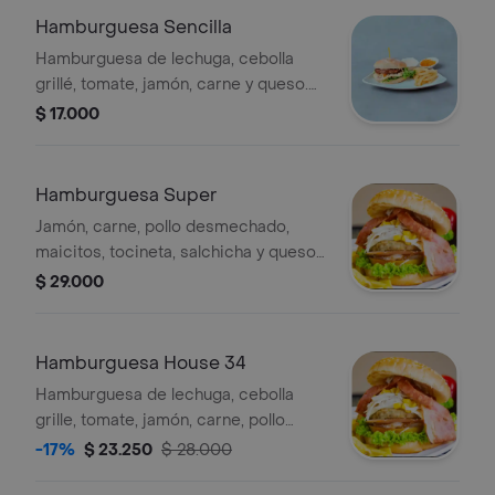
Hamburguesa Sencilla
Hamburguesa de lechuga, cebolla
grillé, tomate, jamón, carne y queso.
acompañada de papa.
$ 17.000
Hamburguesa Super
Jamón, carne, pollo desmechado,
maicitos, tocineta, salchicha y queso,
lechuga, cebolla grillé, tomate,
$ 29.000
acompañada de papa.
Hamburguesa House 34
Hamburguesa de lechuga, cebolla
grille, tomate, jamón, carne, pollo
desmechado, salchicha americana,
-17%
$ 23.250
$ 28.000
queso y papa francesa.