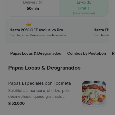
Delivery
Envío
Gratis
50 min
(nuevos usuarios)
Hasta 20% OFF exclusivo Pro
Hasta 17% 
Disfruta por ser Pro de este beneficio en los
Disfruta este de
restaurantes y tiendas más top.
en minutos.
Papas Locas & Desgranados
Combos by Postobón
R
Papas Locas & Desgranados
Papas Especiales con Tocineta
Salchicha americana, chorizo, pollo
desmechado, queso gratinado,
tocineta tartara, piña, papa francesa y
$ 32.000
criolla.