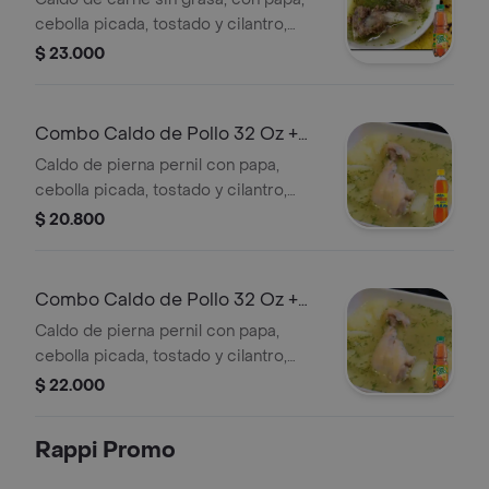
cebolla picada, tostado y cilantro,
acompañado de doble arepa amarilla.
$ 23.000
+ Tés
Combo Caldo de Pollo 32 Oz +
Colombiana 250 ml
Caldo de pierna pernil con papa,
cebolla picada, tostado y cilantro,
acompañado de doble arepa amarilla.
$ 20.800
+ Gaseosa
Combo Caldo de Pollo 32 Oz +
Mr Tea Durazno 400 ml
Caldo de pierna pernil con papa,
cebolla picada, tostado y cilantro,
acompañado de doble arepa amarilla.
$ 22.000
+ Tés
Rappi Promo