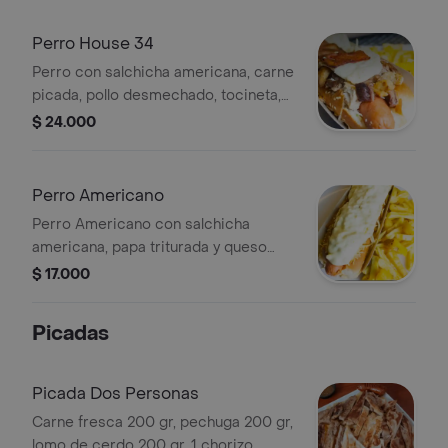
Perro House 34
Perro con salchicha americana, carne
picada, pollo desmechado, tocineta,
doble queso gratinado y papa
$ 24.000
francesa.
Perro Americano
Perro Americano con salchicha
americana, papa triturada y queso
gratinado. Acompañado de papas
$ 17.000
fritas.
Picadas
Picada Dos Personas
Carne fresca 200 gr, pechuga 200 gr,
lomo de cerdo 200 gr, 1 chorizo