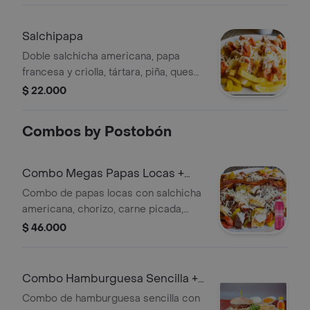
Salchipapa
Doble salchicha americana, papa
francesa y criolla, tártara, piña, queso
rallado.
$ 22.000
Combos by Postobón
Combo Megas Papas Locas +
Postobón Manzana 2 l
Combo de papas locas con salchicha
americana, chorizo, carne picada,
filete de pollo, tocineta, papas
$ 46.000
francesa y criolla, tártara de piña y
queso rallado. Incluye Postobón
Manzana 2 l.
Combo Hamburguesa Sencilla +
Colombiana 250 ml
Combo de hamburguesa sencilla con