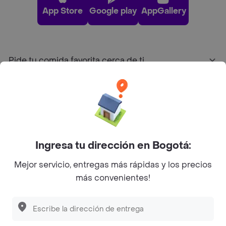
App Store
Google play
AppGallery
Pide tu comida favorita cerca de ti
Categorías
Únete a Rappi
Ingresa tu dirección en Bogotá:
Sobre Rappi
Mejor servicio, entregas más rápidas y los precios
más convenientes!
Facebook
Twitter
Instagram
©
2026
Rappi Inc. All rights reserved.