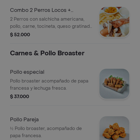
Combo 2 Perros Locos +
Gaseosa 1 l
2 Perros con salchicha americana,
pollo, carne, tocineta, queso gratinado
y papa. acompañados de gasaeosa 1 l.
$ 52.000
Carnes & Pollo Broaster
Pollo especial
Pollo broaster acompañado de papa
francesa y lechuga fresca.
$ 37.000
Pollo Pareja
½ Pollo broaster, acompañado de
papa francesa.