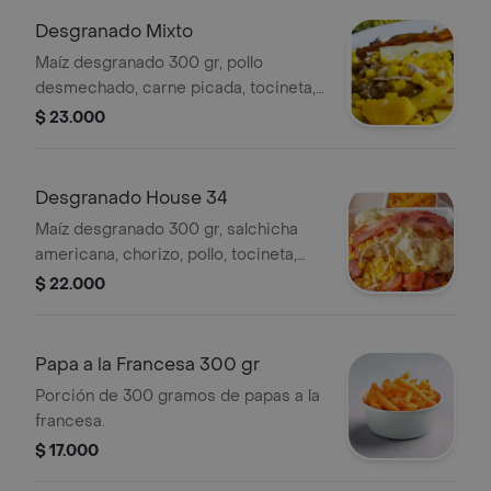
Desgranado Mixto
Maíz desgranado 300 gr, pollo
desmechado, carne picada, tocineta,
tártara, piña y queso gratinado,
$ 23.000
acompañado de papa francesa.
Desgranado House 34
Maíz desgranado 300 gr, salchicha
americana, chorizo, pollo, tocineta,
tártara piña y queso gratinado,
$ 22.000
acompañado de papa francesa.
Papa a la Francesa 300 gr
Porción de 300 gramos de papas a la
francesa.
$ 17.000