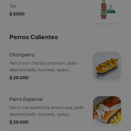
Tés
$ 5000
Perros Calientes
Choriperro
Perro con chorizo premium, pollo
desmechado, tocineta, queso
gratinado y papa francesa.
$ 20.000
Perro Especial
Perro con salchicha americana, pollo
desmechado, tocineta, queso
gratinado y papa francesa.
$ 20.000