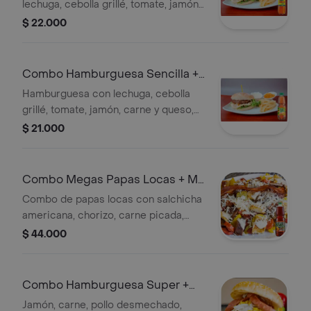
lechuga, cebolla grillé, tomate, jamón,
carne y queso, acompañada de papas
$ 22.000
y una Colombiana de 250 ml.
Combo Hamburguesa Sencilla +
Mr Tea Durazno 400 ml
Hamburguesa con lechuga, cebolla
grillé, tomate, jamón, carne y queso,
acompañada de papas fritas. Incluye
$ 21.000
Mr Tea Durazno 400 ml.
Combo Megas Papas Locas + Mr
Tea Durazno 1.5 l
Combo de papas locas con salchicha
americana, chorizo, carne picada,
filete de pollo, tocineta, papas
$ 44.000
francesa y criolla, tártara de piña y
queso rallado. Incluye Mr Tea Durazno
1.5 l.
Combo Hamburguesa Super +
Colombiana 250 ml
Jamón, carne, pollo desmechado,