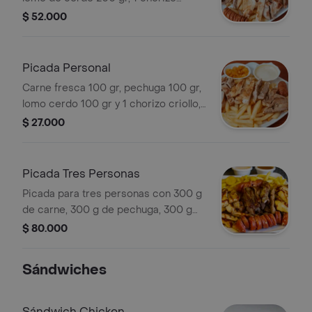
criollo, acompañado de papa
$ 52.000
francesa.
Picada Personal
Carne fresca 100 gr, pechuga 100 gr,
lomo cerdo 100 gr y 1 chorizo criollo,
acompañado de papa francesa.
$ 27.000
Picada Tres Personas
Picada para tres personas con 300 g
de carne, 300 g de pechuga, 300 g
de lomo de cerdo, chorizo y papas a
$ 80.000
la francesa.
Sándwiches
Sándwich Chicken