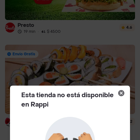
Presto
4.6
19 min
·
$ 4500
Envío Gratis
Esta tienda no está disponible
en Rappi
Hanashi Sushi
4.2
39 min
·
$ 6500