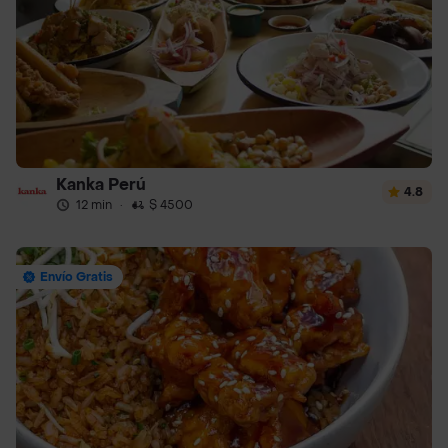
Kanka Perú
4.8
12 min
·
$ 4500
Envío Gratis