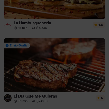
La Hamburgueseria
4.8
14 min
·
$ 4000
Envío Gratis
El Día Que Me Quieras
5
51 min
·
$ 6000