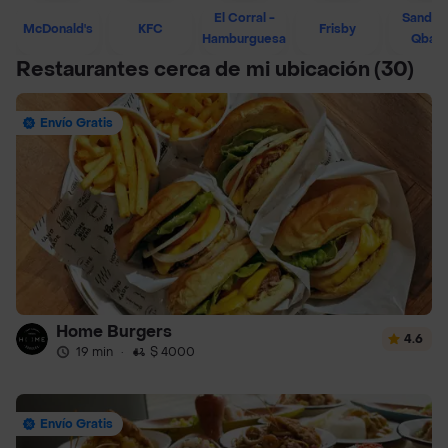
El Corral -
Sandwi
McDonald's
KFC
Frisby
Hamburguesa
Qban
Restaurantes cerca de mi ubicación
(30)
Envío Gratis
Home Burgers
4.6
19 min
·
$ 4000
Envío Gratis