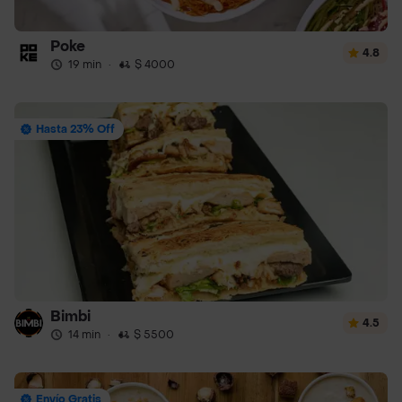
Poke
4.8
19 min
·
$ 4000
Hasta 23% Off
Bimbi
4.5
14 min
·
$ 5500
Envío Gratis