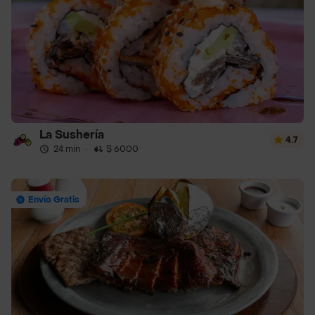
La Sushería
4.7
24 min
·
$ 6000
Envío Gratis