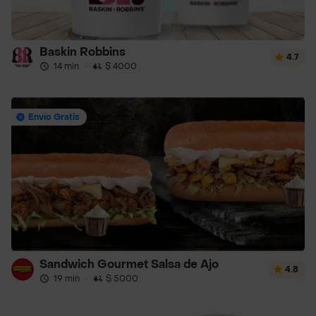
Baskin Robbins
4.7
14 min
·
$ 4000
Envío Gratis
Sandwich Gourmet Salsa de Ajo
4.8
19 min
·
$ 5000