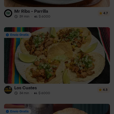
Mr Ribs - Parrilla
4.7
39 min
·
$ 6000
Envío Gratis
Los Cuates
4.5
34 min
·
$ 6000
Envío Gratis