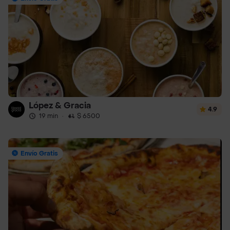
López & Gracia
4.9
19 min
·
$ 6500
Envío Gratis