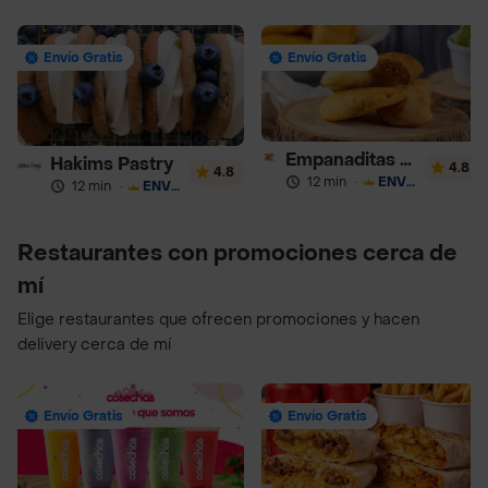
Envío Gratis
Envío Gratis
Empanaditas de Pipian - Empanadas
Hakims Pastry
4.8
4.8
12 min
·
ENVÍO GRATIS
12 min
·
ENVÍO GRATIS
Restaurantes con promociones cerca de
mí
Elige restaurantes que ofrecen promociones y hacen
delivery cerca de mí
Envío Gratis
Envío Gratis