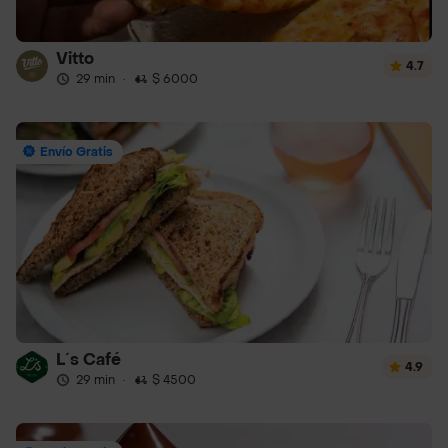
Vitto
4.7
29 min
·
$ 6000
Envío Gratis
L´s Café
4.9
29 min
·
$ 4500