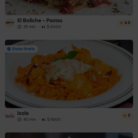
El Boliche - Pastas
4.5
29 min
·
$ 6000
Envío Gratis
Isola
5
40 min
·
$ 4500