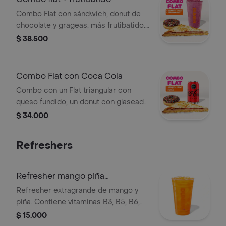
Combo Flat con sándwich, donut de
chocolate y grageas, más frutibatido.
Todo a tu elección.
$ 38.500
Combo Flat con Coca Cola
Combo con un Flat triangular con
queso fundido, un donut con glaseado
de chocolate y grageas, y una Coca-
$ 34.000
Cola Zero de 330ml.
Refreshers
Refresher mango piña
extragrande
Refresher extragrande de mango y
piña. Contiene vitaminas B3, B5, B6,
B12 y té verde, con hielo y trozos de
$ 15.000
fruta.