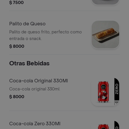
acompañar con café.
$ 7500
Palito de Queso
Palito de queso frito, perfecto como
entrada o snack.
$ 8000
Otras Bebidas
Coca-cola Original 330Ml
Coca-cola original 330ml.
$ 8000
Coca-cola Zero 330Ml