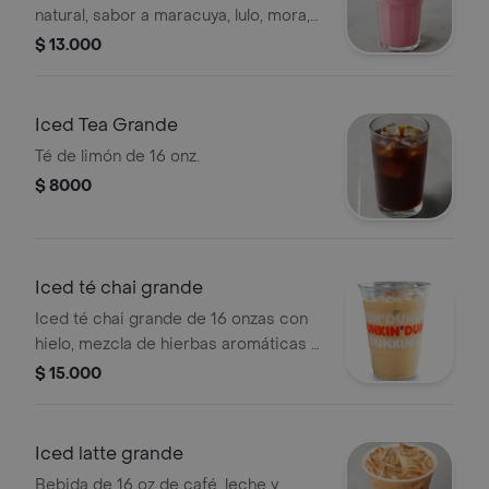
natural, sabor a maracuya, lulo, mora,
guanábana y mango
$ 13.000
Iced Tea Grande
Té de limón de 16 onz.
$ 8000
Iced té chai grande
Iced té chai grande de 16 onzas con
hielo, mezcla de hierbas aromáticas y
especias.
$ 15.000
Iced latte grande
Bebida de 16 oz de café, leche y