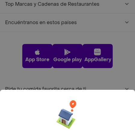
Top Marcas y Cadenas de Restaurantes
Encuéntranos en estos países
App Store
Google play
AppGallery
Pide tu comida favorita cerca de ti
Categorías
Únete a Rappi