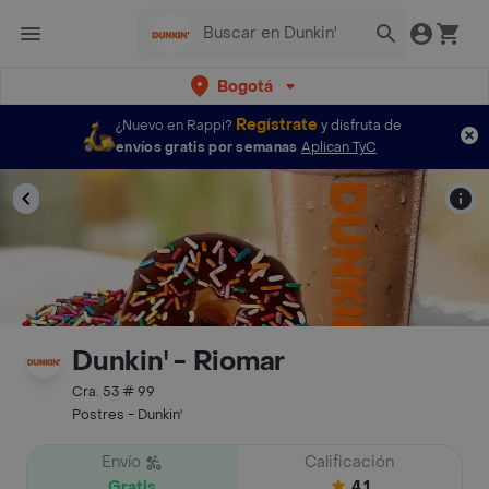
Bogotá
Regístrate
¿Nuevo en Rappi?
y disfruta de
envíos gratis por semanas
Aplican TyC
Dunkin' - Riomar
Cra. 53 # 99
Postres - Dunkin'
Envío
Calificación
Gratis
4.1