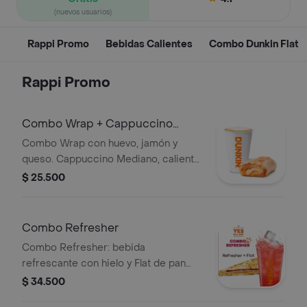
(nuevos usuarios)
Rappi Promo
Bebidas Calientes
Combo Dunkin Flat
Rappi Promo
Combo Wrap + Cappuccino
Mediano
Combo Wrap con huevo, jamón y
queso. Cappuccino Mediano, caliente
o frío.
$ 25.500
Combo Refresher
Combo Refresher: bebida
refrescante con hielo y Flat de pan
tostado con queso y carnes frías.
$ 34.500