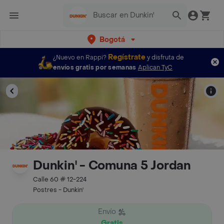
Bogotá
Regístrate
¿Nuevo en Rappi?
y disfruta de
envíos gratis por semanas
Aplican TyC
Dunkin' - Comuna 5 Jordan
Calle 60 # 12-224
Postres - Dunkin'
Envío
Gratis