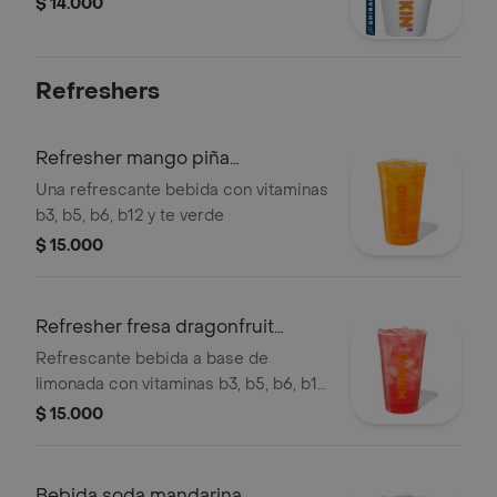
$ 14.000
Refreshers
Refresher mango piña
extragrande
Una refrescante bebida con vitaminas
b3, b5, b6, b12 y te verde
$ 15.000
Refresher fresa dragonfruit
extragrande
Refrescante bebida a base de
limonada con vitaminas b3, b5, b6, b12
y te verde
$ 15.000
Bebida soda mandarina