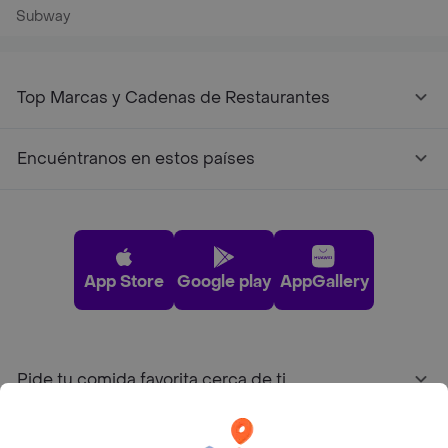
Subway
Top Marcas y Cadenas de Restaurantes
Encuéntranos en estos países
App Store
Google play
AppGallery
Pide tu comida favorita cerca de ti
Categorías