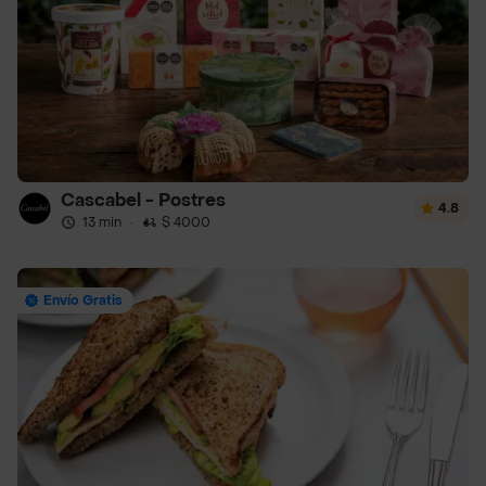
Cascabel - Postres
4.8
13 min
·
$ 4000
Envío Gratis