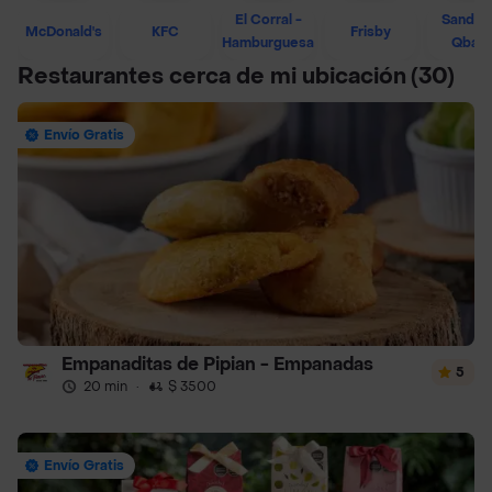
El Corral -
Sandwi
McDonald's
KFC
Frisby
Hamburguesa
Qban
Restaurantes cerca de mi ubicación
(30)
Envío Gratis
Empanaditas de Pipian - Empanadas
5
20 min
·
$ 3500
Envío Gratis