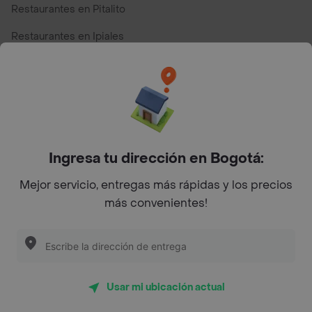
Restaurantes en Pitalito
Restaurantes en Ipiales
Restaurantes en San Andres
Restaurantes cerca de mi para pedir Comida a Domicilio -
Top Marcas y Cadenas de Restaurantes
Ingresa tu dirección en Bogotá:
Encuéntranos en estos países
Mejor servicio, entregas más rápidas y los precios
más convenientes!
App Store
Google play
AppGallery
Usar mi ubicación actual