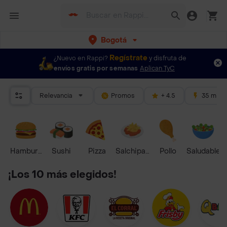
Bogotá
Regístrate
¿Nuevo en Rappi?
y disfruta de
envíos gratis por semanas
Aplican TyC
Relevancia
Promos
+ 4.5
35 mins
Hamburguesa
Sushi
Pizza
Salchipapas
Pollo
Saludable
¡Los 10 más elegidos!