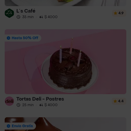
L´s Café
4.9
35 min
·
$ 4000
Hasta 50% Off
Tortas Deli - Postres
4.4
25 min
·
$ 4000
Envío Gratis