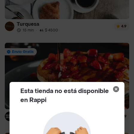
Turquesa
4.9
15 min
·
$ 4500
Envío Gratis
Esta tienda no está disponible
en Rappi
Brunch & Munch
4.9
13 min
·
$ 3500