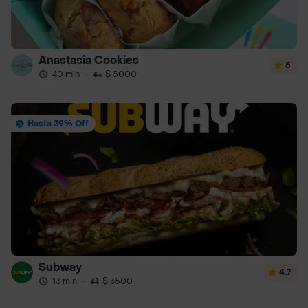
Anastasia Cookies
5
40 min
·
$ 5000
Hasta 39% Off
Subway
4.7
13 min
·
$ 3500