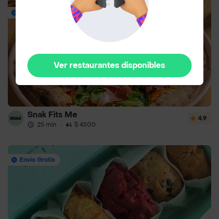
Hasta 20% Off
Ver restaurantes disponibles
Snak Fits Me
4.9
25 min
·
$ 4500
Envío Gratis