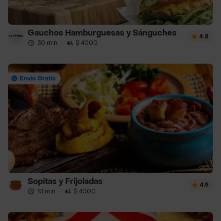
Gauchos Hamburguesas y Sánguches
4.8
30 min
·
$ 4000
Envío Gratis
Sopitas y Frijoladas
4.9
13 min
·
$ 4000