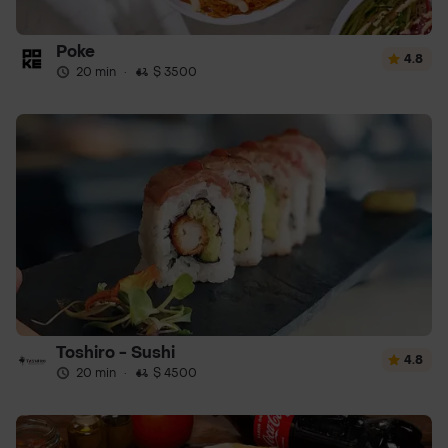
Poke
4.8
20 min
·
$ 3500
Toshiro - Sushi
4.8
20 min
·
$ 4500