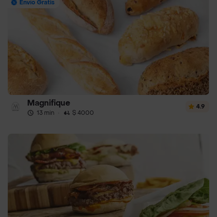
Envío Gratis
Magnifique
4.9
13 min
·
$ 4000