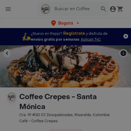
Bogotá
Regístrate
¿Nuevo en Rappi?
y disfruta de
envíos gratis por semanas
Aplican TyC
Coffee Crepes - Santa
Mónica
Cra. 19 #20 07, Dosquebradas, Risaralda, Colombia
Café - Coffee Crepes