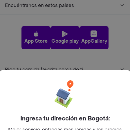
Encuéntranos en estos países
App Store
Google play
AppGallery
Pide tu comida favorita cerca de ti
Categorías
Únete a Rappi
Ingresa tu dirección en Bogotá:
Sobre Rappi
Mejor servicio, entregas más rápidas y los precios