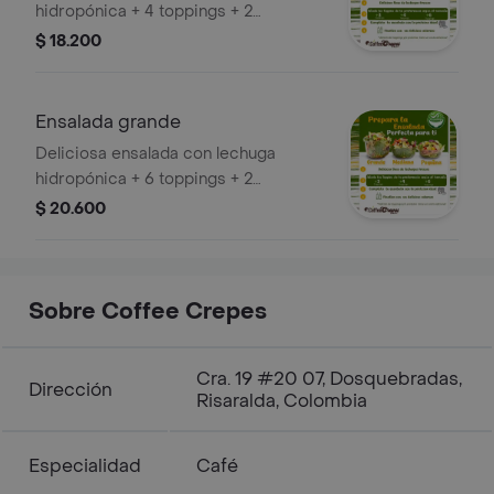
hidropónica + 4 toppings + 2
aderezos + 1 proteína
$ 18.200
Ensalada grande
Deliciosa ensalada con lechuga
hidropónica + 6 toppings + 2
aderezos + 1 proteína
$ 20.600
Sobre Coffee Crepes
Cra. 19 #20 07, Dosquebradas,
Dirección
Risaralda, Colombia
Especialidad
Café