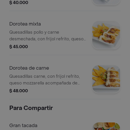
totopos, guacamole artesanal, sour
$ 40.000
cream y parmesano.
Dorotea mixta
Quesadillas pollo y carne
desmechada, con frijol refrito, queso
mozzarella acompañada de totopos,
$ 45.000
guacamole artesanal, sour cream y
parmesano.
Dorotea de carne
Quesadillas carne, con frijol refrito,
queso mozzarella acompañada de
totopos, guacamole artesanal, sour
$ 48.000
cream y parmesano.
Para Compartir
Gran tacada