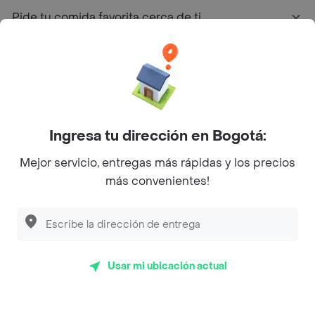
Pide tu comida favorita cerca de ti
Categorías
Únete a Rappi
Ingresa tu dirección en Bogotá:
Sobre Rappi
Mejor servicio, entregas más rápidas y los precios
más convenientes!
Facebook
Twitter
Instagram
©
2026
Rappi Inc. All rights reserved.
Usar mi ubicación actual
Rappi S.A.S. --- NIT 900.843.898-9 --- Calle 63 # 16A-02
Bogotá D.C. --- notificacionesrappi@rappi.com