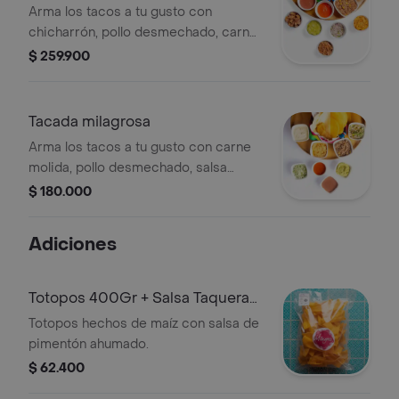
Arma los tacos a tu gusto con
chicharrón, pollo desmechado, carne
molida, carne desmechada con birria,
$ 259.900
salsa taquera, guacamole, sour
cream, fríjol refrito, pico de gallo,
picadillo de cebolla y 16 tortillas .
Tacada milagrosa
Aproximadamente 6 personas.
Arma los tacos a tu gusto con carne
molida, pollo desmechado, salsa
taquera, guacamole, sour cream, frijol
$ 180.000
retrito, pico de gallo, picadillo de
cebolla y 8 tortillas. Aproximadamente
Adiciones
4 personas.
Totopos 400Gr + Salsa Taquera
200Gr
Totopos hechos de maíz con salsa de
pimentón ahumado.
$ 62.400