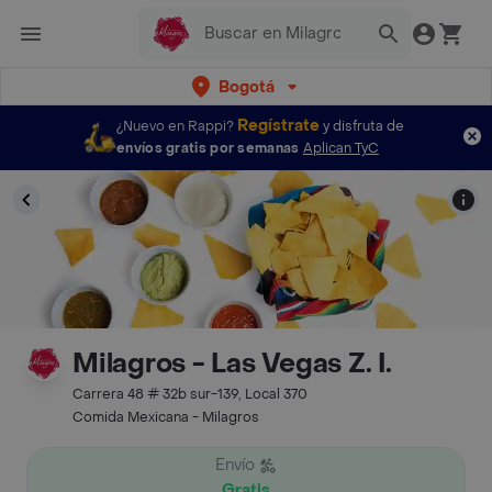
Bogotá
Regístrate
¿Nuevo en Rappi?
y disfruta de
envíos gratis por semanas
Aplican TyC
Milagros - Las Vegas Z. I.
Carrera 48 # 32b sur-139, Local 370
Comida Mexicana - Milagros
Envío
Gratis