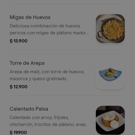
Migas de Huevos
Deliciosa combinación de huevos
pericos con migas de plátano maduro
o de arepa. acompañado de una
$ 15.900
porción de queso campesino.
Torre de Arepa
Arepa de maíz, con torre de huevos,
mazorca y queso gratinado.
$ 12.900
Calentado Paisa
Calentado con arroz, fríjoles,
chicharrón, trocitos de plátano, arepa
y hogo.
$ 19.900