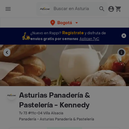
Bogotá
Regístrate
¿Nuevo en Rappi?
y disfruta de
envíos gratis por semanas
Aplican TyC
Asturias Panadería &
Pastelería - Kennedy
Tv 73 #11c-04 Villa Alsacia
Panadería - Asturias Panadería & Pastelería