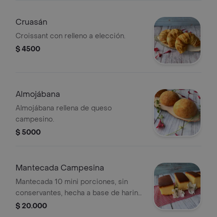
Cruasán
Croissant con relleno a elección.
$ 4500
Almojábana
Almojábana rellena de queso
campesino.
$ 5000
Mantecada Campesina
Mantecada 10 mini porciones, sin
conservantes, hecha a base de harina
de maíz.
$ 20.000