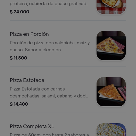
proteína, cubierta de queso gratinado
y decorada con romero fresco.
$ 24.000
Pizza en Porción
Porción de pizza con salchicha, maíz y
queso. Sabor a elección.
$ 11.500
Pizza Estofada
Pizza Estofada con carnes
desmechadas, salami, cabano y doble
porción de queso, cubierta con masa
$ 14.400
y ajonjolí.
Pizza Completa XL
Pizza de 50cm, con hasta 2 sabores a