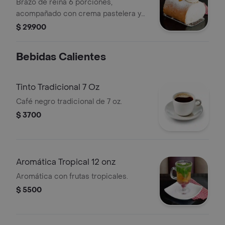
Brazo de reina 6 porciones,
acompañado con crema pastelera y
fresas naturales.
$ 29.900
Bebidas Calientes
Tinto Tradicional 7 Oz
Café negro tradicional de 7 oz.
$ 3700
Aromática Tropical 12 onz
Aromática con frutas tropicales.
$ 5500