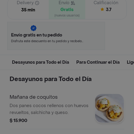
Delivery
Envío
Calificación
Gratis
3.7
35 min
(nuevos usuarios)
Envío gratis en tu pedido
Disfruta este descuento en tu pedido y recíbelo
en minutos.
Desayunos para Todo el Día
Para Continuar el Día
Lig
Desayunos para Todo el Día
Mañana de coquitos
Dos panes cocos rellenos con huevos
revueltos, salchicha y queso.
$ 15.900