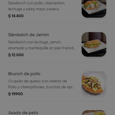
Champiñón
Sándwich con pollo, champiñon,
lechuga y salsa mayo casera.
$ 14.400
Sándwich de Jamón
Sándwich con lechuga, jamón
ahumado y mantequilla en pan francés
con ajonjolí.
$ 12.500
Brunch de pollo
Cruasán de queso con relleno de
Pollo y champiñones, trocitos de apio
y aguacate.
$ 19.900
Asado de peto