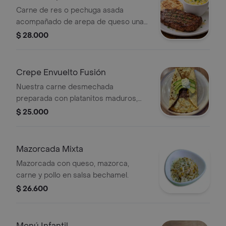
Carne de res o pechuga asada
acompañado de arepa de queso una
taza de mazamorra caliente y panela.
$ 28.000
Crepe Envuelto Fusión
Nuestra carne desmechada
preparada con platanitos maduros,
aguacate y crema agría
$ 25.000
Mazorcada Mixta
Mazorcada con queso, mazorca,
carne y pollo en salsa bechamel.
$ 26.600
Menú Infantil