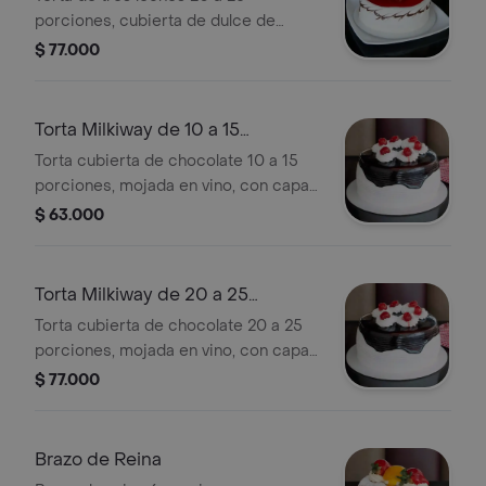
porciones, cubierta de dulce de
frutas naturales.
$ 77.000
Torta Milkiway de 10 a 15
Porciones
Torta cubierta de chocolate 10 a 15
porciones, mojada en vino, con capas
de arequipe y mora.
$ 63.000
Torta Milkiway de 20 a 25
Porciones
Torta cubierta de chocolate 20 a 25
porciones, mojada en vino, con capas
de arequipe y mora.
$ 77.000
Brazo de Reina