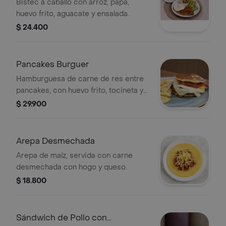
Bistec a caballo con arroz, papa,
huevo frito, aguacate y ensalada.
$ 24.400
Pancakes Burguer
Hamburguesa de carne de res entre
pancakes, con huevo frito, tocineta y
queso. Acompañada de papas a la
$ 29.900
francesa.
Arepa Desmechada
Arepa de maíz, servida con carne
desmechada con hogo y queso.
$ 18.800
Sándwich de Pollo con