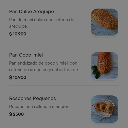
Pan Dulce Arequipe
Pan de maní dulce con relleno de
arequipe.
$ 10.900
Pan Coco-miel
Pan endulzado de coco y miel, con
relleno de arequipe y cobertura de
coco tostado.
$ 10.900
Roscones Pequeños
Roscón con relleno a elección.
$ 2500