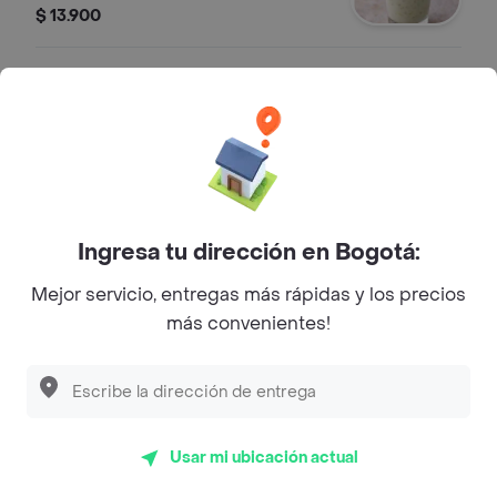
yerbabuena.
$ 13.900
Limonada Cerezada
Limonada cerezada.
$ 11.000
Ingresa tu dirección en Bogotá:
Limonada Natural
Mejor servicio, entregas más rápidas y los precios
Limonada natural.
más convenientes!
$ 8000
Limonada Hierbabuena
Usar mi ubicación actual
Limonada de hierbabuena.
$ 11.000