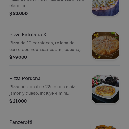
elección.
$ 82.000
Pizza Estofada XL
Pizza de 10 porciones, rellena de
carne desmechada, salami, cabano,
salami y doble porción de queso.
$ 99.000
Pizza Personal
Pizza personal de 22cm con maíz,
jamón y queso. Incluye 4 mini
porciones.
$ 21.000
Panzerotti