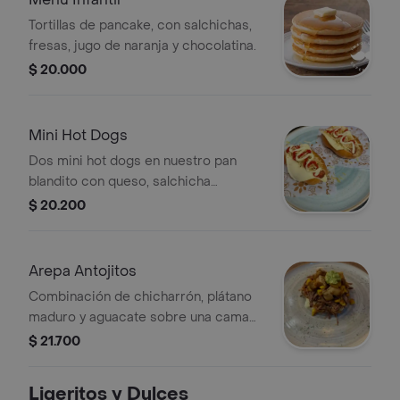
Tortillas de pancake, con salchichas,
fresas, jugo de naranja y chocolatina.
$ 20.000
Mini Hot Dogs
Dos mini hot dogs en nuestro pan
blandito con queso, salchicha
ranchera, papa perro y salsas
$ 20.200
Arepa Antojitos
Combinación de chicharrón, plátano
maduro y aguacate sobre una cama
de carne desmechada y arepa de
$ 21.700
queso
Ligeritos y Dulces