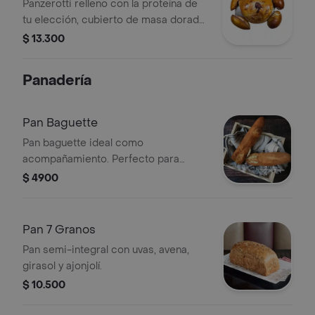
Panzerotti relleno con la proteína de
tu elección, cubierto de masa dorada
y decorado con semillas de ajonjolí.
$ 13.300
Panadería
Pan Baguette
Pan baguette ideal como
acompañamiento. Perfecto para
compartir.
$ 4900
Pan 7 Granos
Pan semi-integral con uvas, avena,
girasol y ajonjolí.
$ 10.500