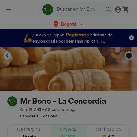
Bogotá
Regístrate
¿Nuevo en Rappi?
y disfruta de
envíos gratis por semanas
Aplican TyC
Mr Bono - La Concordia
Cra. 21 #45 - 02, bucaramanga
Panadería - Mr Bono
Delivery
Envío
Calificación
Gratis
4.2
35 min