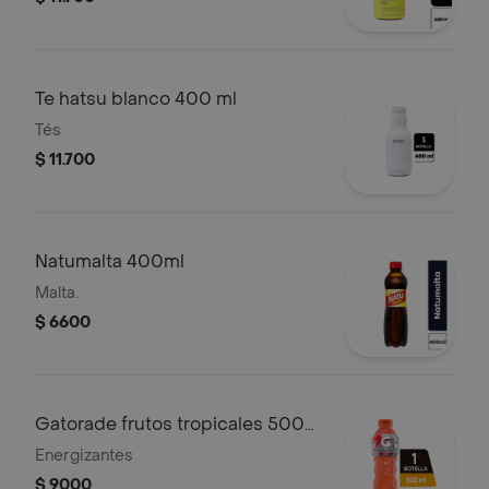
Te hatsu blanco 400 ml
Tés
$ 11.700
Natumalta 400ml
Malta.
$ 6600
Gatorade frutos tropicales 500
ml
Energizantes
$ 9000