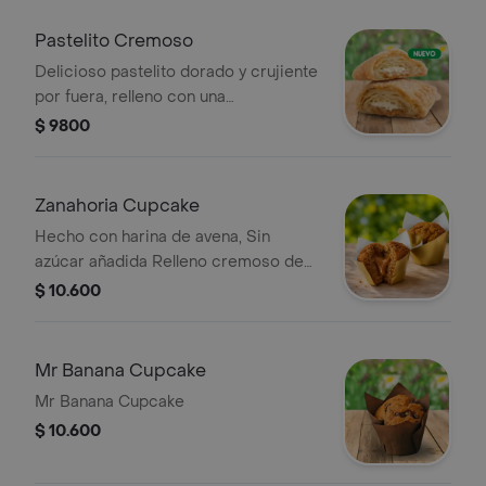
Pastelito Cremoso
Delicioso pastelito dorado y crujiente
por fuera, relleno con una
combinación irresistible de arequipe
$ 9800
suave y cremoso queso crema
Zanahoria Cupcake
Hecho con harina de avena, Sin
azúcar añadida Relleno cremoso de
arequipe sin azúcar añadida
$ 10.600
Mr Banana Cupcake
Mr Banana Cupcake
$ 10.600