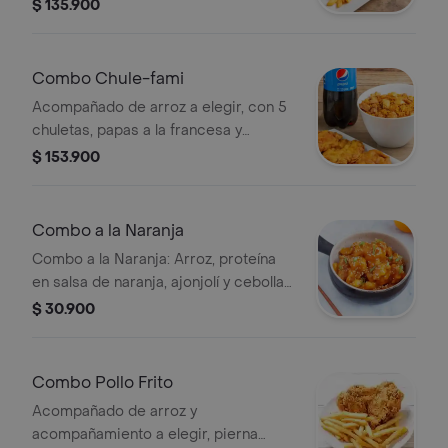
francesa y gaseosa familiar 2 L a
$ 135.900
disponibilidad.
Combo Chule-fami
Acompañado de arroz a elegir, con 5
chuletas, papas a la francesa y
gaseosa familiar 2 L a disponibilidad.
$ 153.900
Combo a la Naranja
Combo a la Naranja: Arroz, proteína
en salsa de naranja, ajonjolí y cebolla
verde. Acompañamiento a elegir.
$ 30.900
Combo Pollo Frito
Acompañado de arroz y
acompañamiento a elegir, pierna