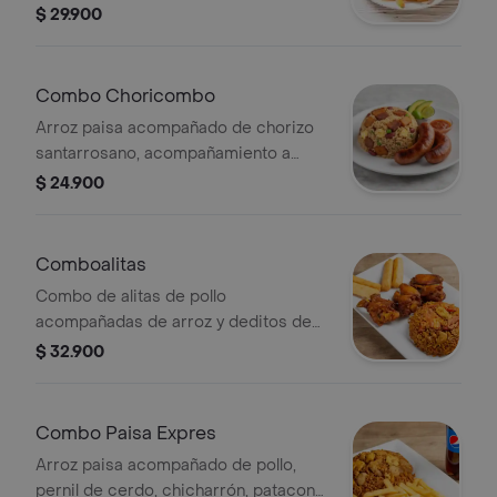
pernil de pollo.
$ 29.900
Combo Choricombo
Arroz paisa acompañado de chorizo
santarrosano, acompañamiento a
elegir. Presentación personal
$ 24.900
Comboalitas
Combo de alitas de pollo
acompañadas de arroz y deditos de
queso.
$ 32.900
Combo Paisa Expres
Arroz paisa acompañado de pollo,
pernil de cerdo, chicharrón, patacon