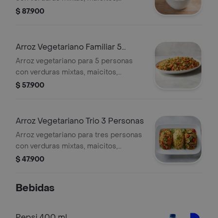
zanahorias, brócoli y arvejas.
$ 87.900
Arroz Vegetariano Familiar 5
Personas
Arroz vegetariano para 5 personas
con verduras mixtas, maicitos,
brócoli, zanahoria y pimentón.
$ 57.900
Arroz Vegetariano Trio 3 Personas
Arroz vegetariano para tres personas
con verduras mixtas, maicitos,
zanahorias, brócoli, calabacín y
$ 47.900
tomates cherry.
Bebidas
Pepsi 400 ml