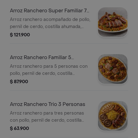
Arroz Ranchero Super Familiar 7
Personas
Arroz ranchero acompañado de pollo,
pernil de cerdo, costilla ahumada,
chorizo de ternera y maicitos.
$ 121.900
Arroz Ranchero Familiar 5
Personas
Arroz ranchero para 5 personas con
pollo, pernil de cerdo, costilla
ahumada, chorizo de ternera y
$ 87.900
maicitos.
Arroz Ranchero Trio 3 Personas
Arroz ranchero para tres personas
con pollo, pernil de cerdo, costilla
ahumada, chorizo de ternera y maíz.
$ 63.900