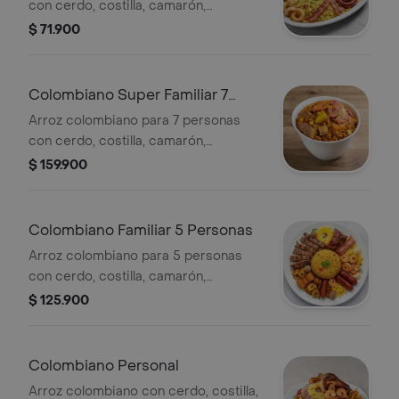
con cerdo, costilla, camarón,
chicharrón, tocineta, chorizo, piña,
$ 71.900
champiñones, maíz, plátano y pasta de
ajo.
Colombiano Super Familiar 7
Personas
Arroz colombiano para 7 personas
con cerdo, costilla, camarón,
chicharrón, tocineta, chorizo, piña,
$ 159.900
champiñones, maíz, raíces y pasta de
ajo.
Colombiano Familiar 5 Personas
Arroz colombiano para 5 personas
con cerdo, costilla, camarón,
chicharrón, tocineta, chorizo, piña,
$ 125.900
champiñones, maíz, plátano maduro y
pasta de ajo.
Colombiano Personal
Arroz colombiano con cerdo, costilla,