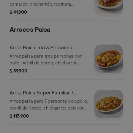
camarón, chicharrón, tocineta,
chorizo, piña, champiñones, maíz,
$ 41.900
raíces y pasta de ajo.
Arroces Paisa
Arroz Paisa Trio 3 Personas
Arroz paisa para tres personas con
pollo, pernil de cerdo, chicharrón,
patacón maduro y maíz tierno.
$ 59.900
Arroz Paisa Super Familiar 7
Personas
Arroz paisa para 7 personas con pollo,
pernil de cerdo, chicharrón, patacón
maduro y maíz.
$ 113.900