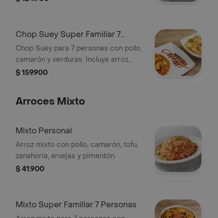
Chop Suey Super Familiar 7
Personas
Chop Suey para 7 personas con pollo,
camarón y verduras. Incluye arroz
frito con pollo.
$ 159.900
Arroces Mixto
Mixto Personal
Arroz mixto con pollo, camarón, tofu,
zanahoria, arvejas y pimentón.
$ 41.900
Mixto Super Familiar 7 Personas