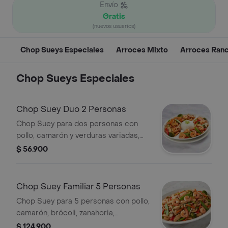
Envío
Gratis
(nuevos usuarios)
Chop Sueys Especiales
Arroces Mixto
Arroces Ran
Chop Sueys Especiales
Chop Suey Duo 2 Personas
Chop Suey para dos personas con
pollo, camarón y verduras variadas,
acompañado de arroz.
$ 56.900
Chop Suey Familiar 5 Personas
Chop Suey para 5 personas con pollo,
camarón, brócoli, zanahoria,
champiñones y arvejas.
$ 124.900