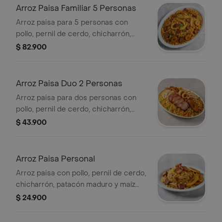
Arroz Paisa Familiar 5 Personas
Arroz paisa para 5 personas con
pollo, pernil de cerdo, chicharrón,
patacón maduro y maíz.
$ 82.900
Arroz Paisa Duo 2 Personas
Arroz paisa para dos personas con
pollo, pernil de cerdo, chicharrón,
patacón maduro, maicitos, arvejas y
$ 43.900
zanahorias.
Arroz Paisa Personal
Arroz paisa con pollo, pernil de cerdo,
chicharrón, patacón maduro y maíz
tierno.
$ 24.900