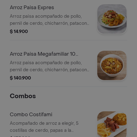
Arroz Paisa Expres
Arroz paisa acompañado de pollo,
pernil de cerdo, chicharrón, patacon
maduro y maicitos.
$ 14.900
Arroz Paisa Megafamiliar 10
Personas
Arroz paisa acompañado de pollo,
pernil de cerdo, chicharrón, patacon
maduro y maicitos.
$ 140.900
Combos
Combo Costifami
Acompañado de arroz a elegir, 5
costillas de cerdo, papas a la