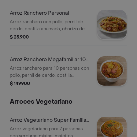
Arroz Ranchero Personal
Arroz ranchero con pollo, pernil de
cerdo, costilla ahumada, chorizo de
ternera y maicitos.
$ 25.900
Arroz Ranchero Megafamiliar 10
Personas
Arroz ranchero para 10 personas con
pollo, pernil de cerdo, costilla
ahumada, chorizo de ternera y
$ 149.900
maicitos.
Arroces Vegetariano
Arroz Vegetariano Super Familiar
7 Personas
Arroz vegetariano para 7 personas
con verduras mixtas, maicitos,