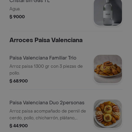
Cristal sin Gas 1 L
Agua.
$ 9000
Arroces Paisa Valenciana
Paisa Valenciana Familiar Trio
Arroz paisa 1300 gr con 3 piezas de
pollo.
$ 68.900
Paisa Valenciana Duo 2personas
Arroz paisa acompañado de pernil de
cerdo, pollo, chicharrón, plátano,
maduro y maicitos, acompañado con
$ 44.900
pollo frito.