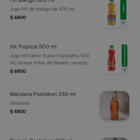
Hit Mango 500 ml
Jugo Hit de mango de 500 ml.
$ 6800
Hit Tropical 500 ml
Jugo Hit sabor frutas tropicales, 500
ml. Incluye notas de banano, naranja,
piña y limón.
$ 6800
Manzana Postobon 250 ml
Gaseosa.
$ 4800