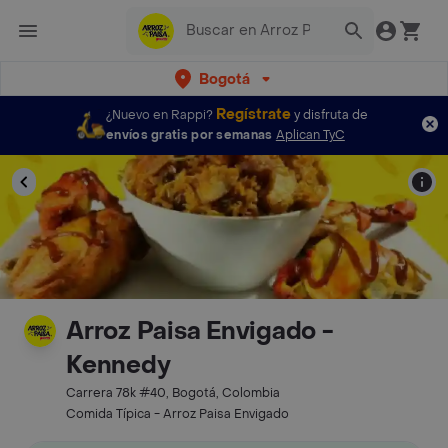
Bogotá
Regístrate
¿Nuevo en Rappi?
y disfruta de
envíos gratis por semanas
Aplican TyC
Arroz Paisa Envigado -
Kennedy
Carrera 78k #40, Bogotá, Colombia
Comida Típica - Arroz Paisa Envigado