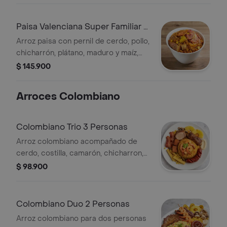
Paisa Valenciana Super Familiar 7
Personas
Arroz paisa con pernil de cerdo, pollo,
chicharrón, plátano, maduro y maíz,
para 7 personas.
$ 145.900
Arroces Colombiano
Colombiano Trio 3 Personas
Arroz colombiano acompañado de
cerdo, costilla, camarón, chicharron,
tocineta, chorizo, piña, champiñones,
$ 98.900
maicito, raíces y pasta de ajo.
Colombiano Duo 2 Personas
Arroz colombiano para dos personas