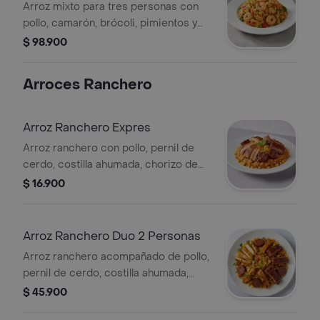
Arroz mixto para tres personas con
pollo, camarón, brócoli, pimientos y
arvejas.
$ 98.900
Arroces Ranchero
Arroz Ranchero Expres
Arroz ranchero con pollo, pernil de
cerdo, costilla ahumada, chorizo de
ternera y maíz tierno.
$ 16.900
Arroz Ranchero Duo 2 Personas
Arroz ranchero acompañado de pollo,
pernil de cerdo, costilla ahumada,
chorizo de ternera y maicitos.
$ 45.900