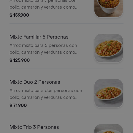
Arroz mixto para 7 personas con
pollo, camarón y verduras como
zanahoria, maíz y arvejas.
$ 159.900
Mixto Familiar 5 Personas
Arroz mixto para 5 personas con
pollo, camarón y verduras como
pimientos y arvejas.
$ 125.900
Mixto Duo 2 Personas
Arroz mixto para dos personas con
pollo, camarón y verduras como
pimientos y arvejas.
$ 71.900
Mixto Trio 3 Personas