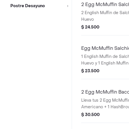
2 Egg McMuffin Salc
Postre Desayuno
2 English Muffin de Sal
Huevo
$ 24.500
Egg McMuffin Salch
1 English Muffin de Salc
Huevo y 1 English Muffi
y Huevo
$ 23.500
2 Egg McMuffin Bacon
HashBrown
Lleva tus 2 Egg McMuffi
Americano + 1 HashBr
$ 30.500