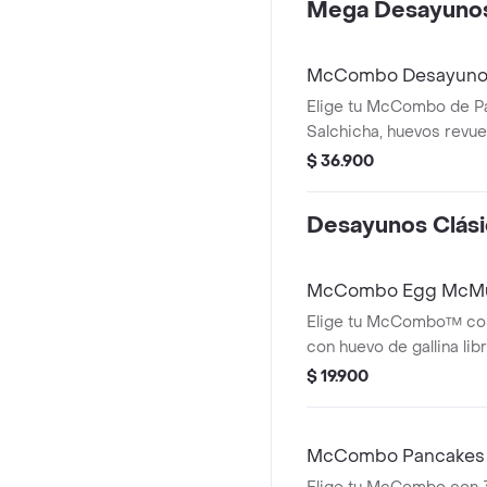
Mega Desayuno
McCombo Desayuno
Elige tu McCombo de P
Salchicha, huevos revuel
libre de jaula, HashBrow
$ 36.900
Muffin acompañado con
100% colombiano con Ce
Desayunos Clás
Rainforest Alliance.
McCombo Egg McMuf
Elige tu McCombo™ co
con huevo de gallina lib
cheddar, salchicha y H
$ 19.900
acompañado con café 
colombiano con Certifi
Alliance.
McCombo Pancakes