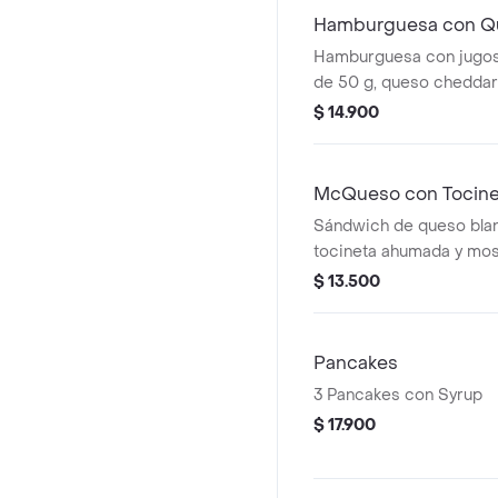
Hamburguesa con Q
Hamburguesa con jugos
de 50 g, queso chedda
cebolla, pepinillos, sals
$ 14.900
mostaza, en pan suave si
McQueso con Tocine
Sándwich de queso bla
tocineta ahumada y mos
$ 13.500
Pancakes
3 Pancakes con Syrup
$ 17.900