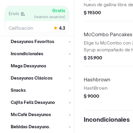
huevo de gallina libre de
Gratis
cheddar, tocineta y Ha
$ 19.500
Envío
(nuevos usuarios)
acompañado con café 
colombiano con Certifi
Calificación
4.3
Alliance.
McCombo Pancakes
Desayunos Favoritos
Elige tu McCombo con 
Syrup acompañado de 
Incondicionales
mediano 100% colombi
$ 25.900
Mega Desayunos
Desayunos Clásicos
Hashbrown
HashBrown
Snacks
$ 9000
Cajita Feliz Desayuno
McCafé Desayunos
Incondicionales
Bebidas Desayuno.