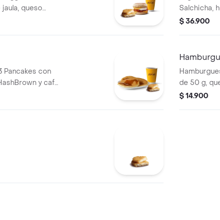
 jaula, queso
Salchicha, h
shBrown
libre de jau
$ 36.900
mediano 100%
Muffin aco
cación Rainforest
100% colomb
Rainforest A
Hamburgu
3 Pancakes con
Hamburgues
HashBrown y café
de 50 g, q
ano.
cebolla, pep
$ 14.900
mostaza, en 