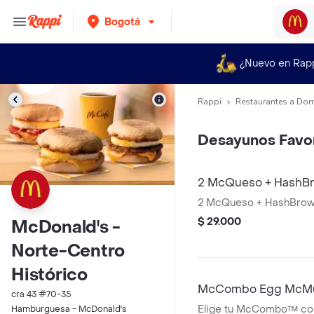
Bogotá
¿Nuevo en Rap
Rappi
Restaurantes a Dom
Desayunos Favor
2 McQueso + HashB
2 McQueso + HashBro
$ 29.000
McDonald's -
Norte-Centro
Histórico
McCombo Egg McMuf
cra 43 #70-35
Elige tu McCombo™ co
Hamburguesa - McDonald's