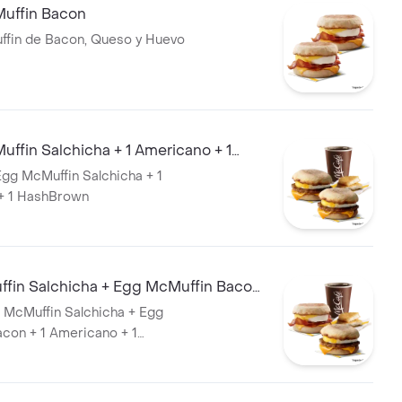
uffin Bacon
uffin de Bacon, Queso y Huevo
ffin Salchicha + 1 Americano + 1
n
 Egg McMuffin Salchicha + 1
+ 1 HashBrown
fin Salchicha + Egg McMuffin Bacon
ano + 1 Ha
g McMuffin Salchicha + Egg
con + 1 Americano + 1