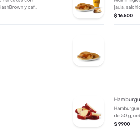
3 Pancakes con
Muffin Inglé
HashBrown y café
jaula, salch
ano.
$ 16.500
Hamburgu
Hamburgues
de 50 g, ceb
tomate y mo
$ 9900
ajonjolí.