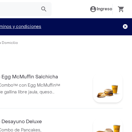
Ingreso
minos y condiciones
a Domicilio
Egg McMuffin Salchicha
cCombo™ con Egg McMuffin™
 gallina libre jaula, queso
lchicha y HashBrown
 con café mediano 100%
con Certificación Rainforest
Desayuno Deluxe
cCombo de Pancakes,