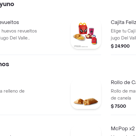
ayuno
evueltos
Cajita Fel
e huevos revueltos
Elige tu Ca
 jugo Del Valle
jugo Del Va
ana y juguete.
manzana y j
$ 24.900
nos
Rollo de C
a relleno de
Rollo de ma
de canela
$ 7500
McPop x2