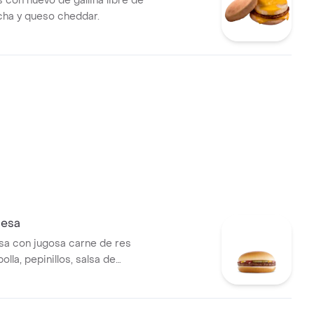
s con huevo de gallina libre de
icha y queso cheddar.
esa
a con jugosa carne de res
olla, pepinillos, salsa de
staza, en pan suave sin