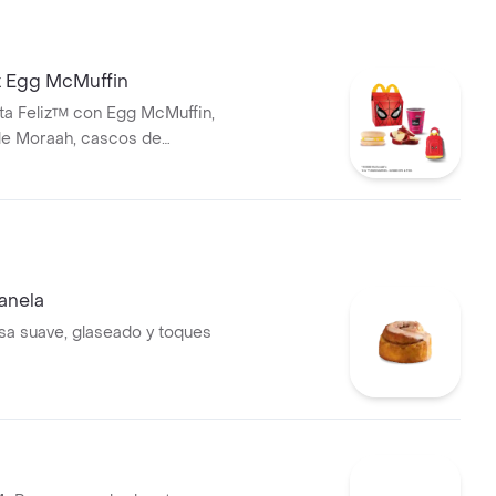
iz Egg McMuffin
jita Feliz™ con Egg McMuffin,
lle Moraah, cascos de
uguete.
anela
sa suave, glaseado y toques