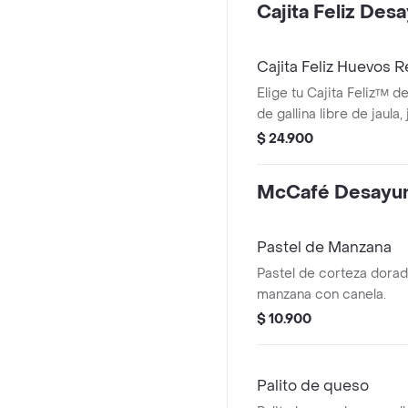
Cajita Feliz Des
Cajita Feliz Huevos R
Elige tu Cajita Feliz™ d
de gallina libre de jaula,
Moraah, cascos de manz
$ 24.900
McCafé Desayu
Pastel de Manzana
Pastel de corteza dorad
manzana con canela.
$ 10.900
Palito de queso