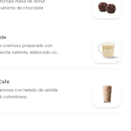
McPops masa de donut
ubierto de chocolate.
nde
de cremoso preparado con
leche caliente, elaborado con
 colombiano.
Café
emosa con helado de vainilla
% colombiano.