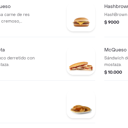
ueso
Hashbrow
a carne de res
HashBrown
r cremoso,
$ 9000
a de tomate y
n ajonjolí.
ta
McQueso
nco derretido con
Sándwich d
taza.
mostaza.
$ 10.000