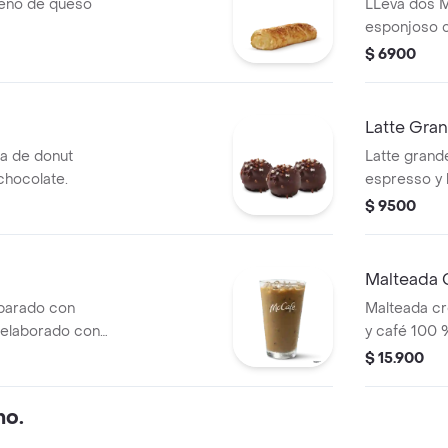
leno de queso
LLeva dos 
esponjoso c
$ 6900
Latte Gra
a de donut
Latte gran
chocolate.
espresso y 
café 100 %
$ 9500
Malteada 
parado con
Malteada cr
, elaborado con
y café 100 
.
$ 15.900
no.