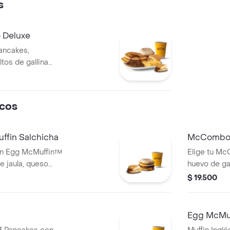
s
 Deluxe
ancakes,
tos de gallina
n y un English
 café mediano
rtifiación
icos
fin Salchicha
McCombo 
n Egg McMuffin™
Elige tu M
re jaula, queso
huevo de gal
ashBrown
cheddar, to
$ 19.500
mediano 100%
acompañado
cación Rainforest
colombiano 
Alliance.
Egg McMuf