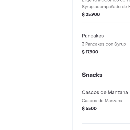
Elige tu McCombo con 
Syrup acompañado de 
mediano 100% colombi
$ 25.900
Pancakes
3 Pancakes con Syrup
$ 17.900
Snacks
Cascos de Manzana
Cascos de Manzana
$ 5500