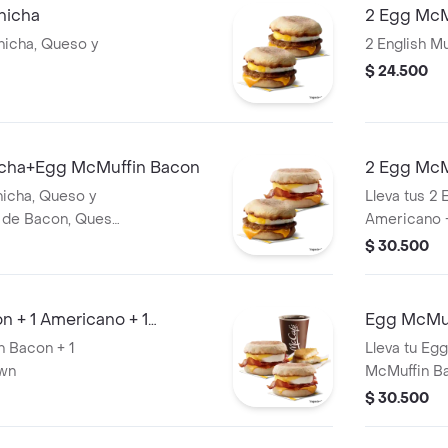
hicha
2 Egg McM
chicha, Queso y
2 English M
$ 24.500
icha+Egg McMuffin Bacon
2 Egg McMu
HashBrow
hicha, Queso y
Lleva tus 2
n de Bacon, Queso
Americano 
$ 30.500
 + 1 Americano + 1
Egg McMuf
+ 1 Americ
n Bacon + 1
Lleva tu Eg
own
McMuffin Ba
Hashbrown
$ 30.500