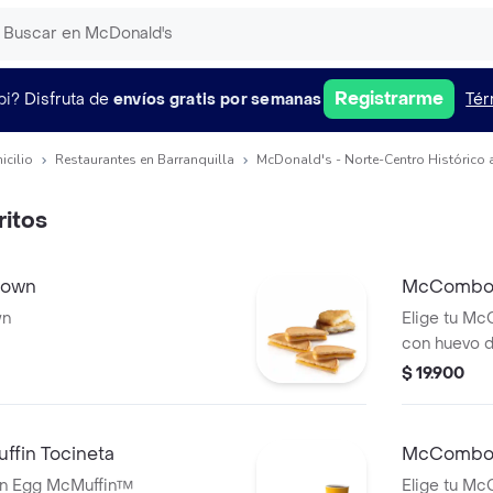
Registrarme
pi?
Disfruta de
envíos gratis por semanas
Tér
icilio
Restaurantes en Barranquilla
McDonald's - Norte-Centro Histórico 
itos
rown
McCombo 
wn
Elige tu M
con huevo de
cheddar, sa
$ 19.900
acompañado
colombiano 
Alliance.
fin Tocineta
McCombo 
n Egg McMuffin™
Elige tu M