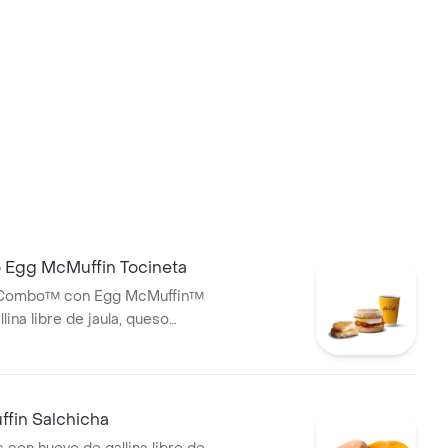
Egg McMuffin Tocineta
cCombo™ con Egg McMuffin™
lina libre de jaula, queso
cineta y HashBrown
 con café mediano 100%
con Certificación Rainforest
fin Salchicha