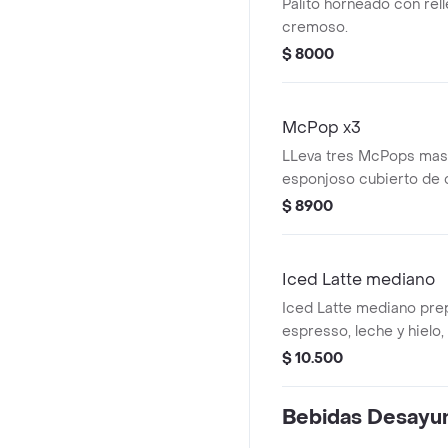
Palito horneado con rel
cremoso.
$ 8000
McPop x3
LLeva tres McPops mas
esponjoso cubierto de 
$ 8900
Iced Latte mediano
Iced Latte mediano pre
espresso, leche y hielo
café 100 % colombiano
$ 10.500
Bebidas Desayu