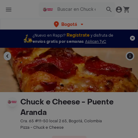
Bogotá
Regístrate
¿Nuevo en Rappi?
y disfruta de
envíos gratis por semanas
Aplican TyC
Chuck e Cheese - Puente
Aranda
Cra. 65 #11-50 local 2 65, Bogotá, Colombia
Pizza - Chuck e Cheese