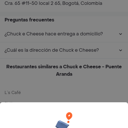
Cra. 65 #11-50 local 2 65, Bogotá, Colombia
Preguntas frecuentes
¿Chuck e Cheese hace entrega a domicilio?
¿Cuál es la dirección de Chuck e Cheese?
Restaurantes similares a Chuck e Cheese - Puente
Aranda
L´s Café
Philippe
Baskin Robbins
La Cesta