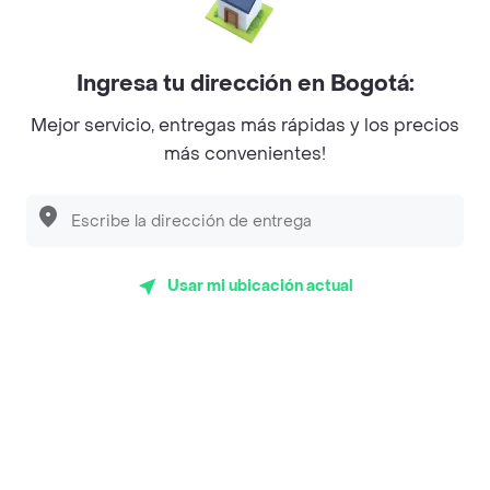
Mercari - Postres
Myriam Camhi Co
Ingresa tu dirección en Bogotá:
Magnifique
Mejor servicio, entregas más rápidas y los precios
más convenientes!
Empanaditas de Pipian - Empanadas
Desayunadero de la 42
Luisa Postres
Usar mi ubicación actual
Sopitas y Frijoladas
Subway
Top Marcas y Cadenas de Restaurantes
Encuéntranos en estos países