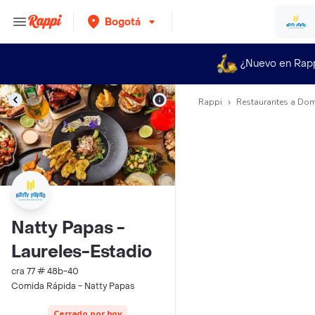
Bogotá
¿Nuevo en Rap
Rappi
Restaurantes a Dom
Natty Papas -
Laureles-Estadio
cra 77 # 48b-40
Comida Rápida - Natty Papas
Cerrado por hoy